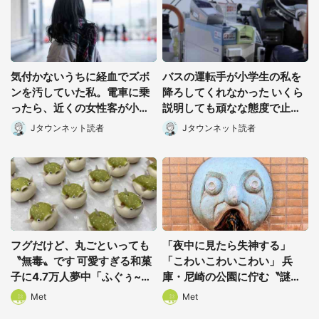
気付かないうちに経血でズボ
バスの運転手が小学生の私を
ンを汚していた私。電車に乗
降ろしてくれなかった いくら
ったら、近くの女性客が小さ
説明しても頑なな態度で止め
な声で(千葉県・10代女性)
られ(北海道・50代女性)
Jタウンネット読者
Jタウンネット読者
フグだけど、丸ごといっても
「夜中に見たら失神する」
〝無毒〟です 可愛すぎる和菓
「こわいこわいこわい」 兵
子に4.7万人夢中「ふぐぅ~」
庫・尼崎の公園に佇む〝謎す
「職人の技ですね」
ぎる顔〟に1.3万人戦慄
Met
Met