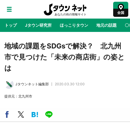
全国
トップ
Jタウン研究所
ほっこりタウン
地元の話題
〇
地域×二次元
絶景
あの時はありがとう
物語がはじ
地域の課題をSDGsで解決？ 北九州
市で見つけた「未来の商店街」の姿と
ラプラス・ダークネスが栃木県を征服！？ 県
は
公式プロモ動画で「聖地」が生産されてます
【7／31～1／31】
Jタウンネット編集部
2020.03.30 12:00
『薬屋のひとりごと』の〝舞〟の世界に入り込
提供元：北九州市
む 六本木ヒルズ展望台でコラボ、本邦初公開
の「猫猫像」も【8／1～10／26】
日向翔陽＆影山飛雄が笹かまを食べる！ アニ
メ『ハイキュー！！』×老舗「鐘崎」コラボで
限定グッズも【8／1～31】