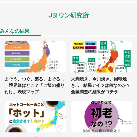
Jタウン研究所
家に〝デカい蛾〟が居座り続けて3日間...ビビり続
けた住人 判明した〝まさかの正体〟に14万人も困
惑
みんなの結果
「○○がない街に住んでいます」住人の呟きに30万
人驚がく 何が存在しないか、あなたはわかる？
「閉所恐怖症の私は新幹線で大パニック。隣席の青
年に『手を繋いで』とお願いしたら...」 体験談に
よそう、つぐ、盛る、よそる...
大判焼き、今川焼き、回転焼
8万人感動
境界線はどこ？「ご飯の盛り
き... 結局アイツは何なのか？
付け」表現マップ
全国調査の結果がコチラ
梅田の地下街でベビーカーを押しつつ迷う私に、見
知らぬおじいさんがわざわざ声をかけてきて（兵庫
県・30代女性）
「ゾワゾワする」「本当に気持ち悪い」 道端でバ
グっちゃってた〝野生の野菜〟に6.5万人戦慄