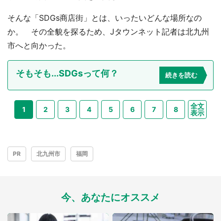
都道府選択
そんな「SDGs商店街」とは、いったいどんな場所なの
か。 その全貌を探るため、Jタウンネット記者は北九州
市へと向かった。
そもそも...SDGsって何？
続きを読む
全文
1
2
3
4
5
6
7
8
表示
PR
北九州市
福岡
今、あなたにオススメ
選択する