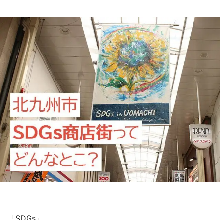
『小林さんちのメイドラゴン』と舞台のモデ
ル・越谷がコラボ 田んぼアートの見頃にあわ
せて企画続々【7／31～】
もっとみる
「SDGs」。