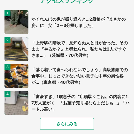
アクセスランキング
かくれんぼの鬼が振り返ると...2歳娘が〝まさかの
姿〟に 父「2～3分探しました」
「上野駅の階段で、見知らぬ人と目が合った。その
まま『やるか？』と尋ねられ、私たちは2人ですぐ
さま...」（茨城県・70代男性）
「落ち着いて食べられないでしょう」高級旅館での
食事中、じっとできない幼い息子に中年の男性客
が...（東京都・40代男性）
「富豪すぎ」1歳息子の〝店頭駄々こね〟の内容に1.
7万人驚がく 「お菓子売り場ならまだしも...」「ハ
ードル高い」
さらにみる
あまりにも四角すぎる猫、激写される 「これもう
座布団だろ」「食パンの耳」と1.4万人困惑