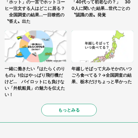
「ホット」の一言でホットコー
「40代って初老なの？」 30
ヒー注文する人はどこに居る？
0人に聞いた結果...世代ごとの
全国調査の結果...一目瞭然の
〝認識の差〟発覚
〝答え〟出た
一緒に働きたい『はたらくのり
年越しそばって大みそかのいつ
もの』1位はやっぱり飛行機だ
ごろ食べてる？→全国調査の結
けど... パイロットにも負けな
果、栃木だけちょっと早かった
い「外航船員」の魅力を伝えた
い！
もっとみる