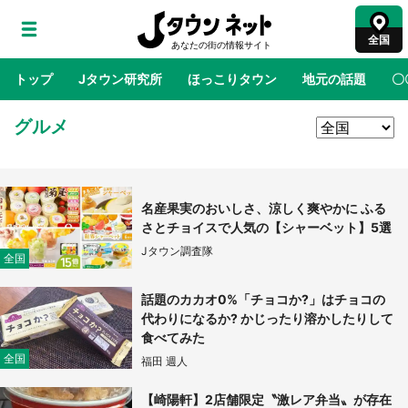
全国
トップ
Jタウン研究所
ほっこりタウン
地元の話題
〇
グルメ
地域×二次元
絶景
あの時はありがとう
物語がはじ
ラプラス・ダークネスが栃木県を征服！？ 県
名産果実のおいしさ、涼しく爽やかに ふる
公式プロモ動画で「聖地」が生産されてます
さとチョイスで人気の【シャーベット】5選
【7／31～1／31】
Jタウン調査隊
全国
『薬屋のひとりごと』の〝舞〟の世界に入り込
話題のカカオ0%「チョコか?」はチョコの
む 六本木ヒルズ展望台でコラボ、本邦初公開
代わりになるか? かじったり溶かしたりして
の「猫猫像」も【8／1～10／26】
食べてみた
全国
福田 週人
日向翔陽＆影山飛雄が笹かまを食べる！ アニ
メ『ハイキュー！！』×老舗「鐘崎」コラボで
【崎陽軒】2店舗限定〝激レア弁当〟が存在
限定グッズも【8／1～31】