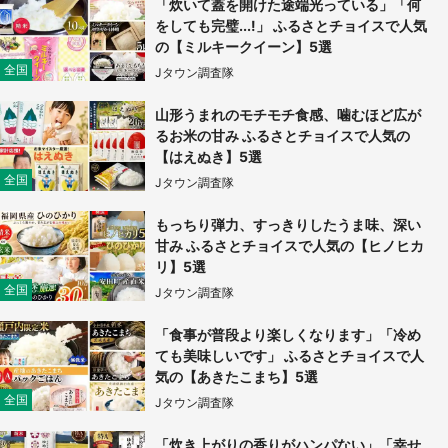
「炊いて蓋を開けた途端光っている」「何
をしても完璧...!」 ふるさとチョイスで人気
の【ミルキークイーン】5選
全国
Jタウン調査隊
山形うまれのモチモチ食感、噛むほど広が
るお米の甘み ふるさとチョイスで人気の
【はえぬき】5選
全国
Jタウン調査隊
もっちり弾力、すっきりしたうま味、深い
甘み ふるさとチョイスで人気の【ヒノヒカ
リ】5選
全国
Jタウン調査隊
「食事が普段より楽しくなります」「冷め
ても美味しいです」 ふるさとチョイスで人
気の【あきたこまち】5選
全国
Jタウン調査隊
「炊き上がりの香りがハンパない」「幸せ