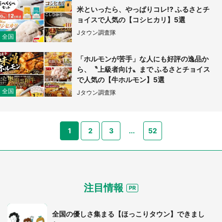
米といったら、やっぱりコレ!? ふるさとチ
ョイスで人気の【コシヒカリ】5選
Jタウン調査隊
全国
「ホルモンが苦手」な人にも好評の逸品か
ら、〝上級者向け〟まで ふるさとチョイス
で人気の【牛ホルモン】5選
全国
Jタウン調査隊
1
2
3
...
52
都道府選択
注目情報
全国の優しさ集まる【ほっこりタウン】できまし