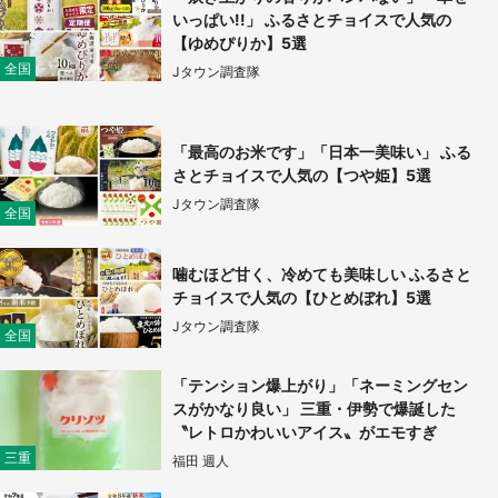
いっぱい!!」 ふるさとチョイスで人気の
【ゆめぴりか】5選
全国
Jタウン調査隊
「最高のお米です」「日本一美味い」 ふる
さとチョイスで人気の【つや姫】5選
Jタウン調査隊
全国
噛むほど甘く、冷めても美味しい ふるさと
チョイスで人気の【ひとめぼれ】5選
Jタウン調査隊
全国
「テンション爆上がり」「ネーミングセン
スがかなり良い」 三重・伊勢で爆誕した
〝レトロかわいいアイス〟がエモすぎ
三重
福田 週人