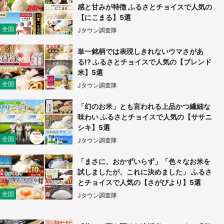
感と甘みが特徴 ふるさとチョイスで人気の
【にこまる】5選
全国
Jタウン調査隊
単一銘柄では表現しきれないウマさがあ
る!? ふるさとチョイスで人気の【ブレンド
米】5選
全国
Jタウン調査隊
「幻のお米」とも言われる上品かつ繊細な
味わい ふるさとチョイスで人気の【ササニ
シキ】5選
全国
Jタウン調査隊
「まさに、おかずいらず」「色々なお米を
試しましたが、これに決めました」 ふるさ
とチョイスで人気の【さがびより】5選
全国
Jタウン調査隊