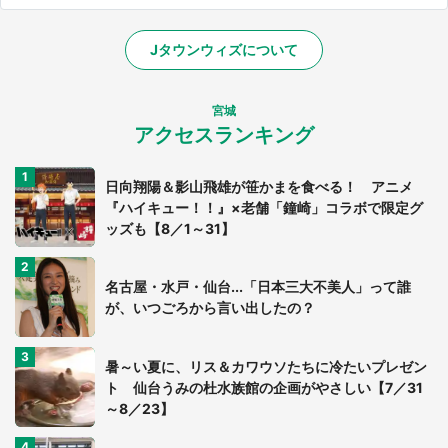
Jタウンウィズについて
宮城
アクセスランキング
日向翔陽＆影山飛雄が笹かまを食べる！ アニメ
『ハイキュー！！』×老舗「鐘崎」コラボで限定グ
ッズも【8／1～31】
名古屋・水戸・仙台...「日本三大不美人」って誰
が、いつごろから言い出したの？
暑～い夏に、リス＆カワウソたちに冷たいプレゼン
ト 仙台うみの杜水族館の企画がやさしい【7／31
～8／23】