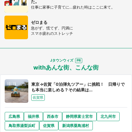
た。
仕事に家事に子育てに...疲れた時はここに来て。
ゼロまる
急がず、慌てず、円満に
スマホ疲れのストレッチ
選択する
Jタウンウィズ
withあんな街、こんな街
東京→佐賀「0泊弾丸ツアー」に挑戦！ 日帰りで
も本当に楽しめる？その結果は...
佐賀県
広島県
福井県
西条市
静岡県富士宮市
北九州市
鳥取県湯梨浜町
佐賀県
新潟県粟島浦村