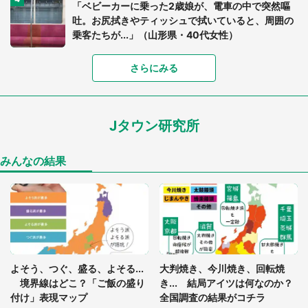
「ベビーカーに乗った2歳娘が、電車の中で突然嘔
吐。お尻拭きやティッシュで拭いていると、周囲の
乗客たちが...」（山形県・40代女性）
女子高生が人目もはばからず泣いた 見知らぬ人に
さらにみる
渡されたメモに書かれていたコト（宮城県・20代女
性）
Jタウン研究所
宮城は「ハイキュー!!」「ジョジョ」だけじゃな
い 今アツいのは〝女子高生コンビ〟！？【宮城が
舞台の二次元まとめ】
みんなの結果
大宮駅と仙台駅って、なんであんなに似ているの？
「西口の歴史」を探求してみた
「『よくお前みたいなやつが結婚できたな！』認知
症の祖父から怒鳴られた私。カッとなって言い返し
よそう、つぐ、盛る、よそる...
大判焼き、今川焼き、回転焼
たけど...」（宮城県・20代女性）
境界線はどこ？「ご飯の盛り
き... 結局アイツは何なのか？
付け」表現マップ
全国調査の結果がコチラ