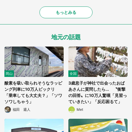
もっとみる
地元の話題
岡山
全国
酸素を吸い取られそうなラッピ
3歳息子が神社で出会ったおば
ング列車に10万人ビックリ
あさんに質問したら... 〝衝撃
「乗車しても大丈夫？」「ソワ
の回答〟に10万人驚嘆「見習っ
ソワしちゃう」
ていきたい」「反応困るて」
福田 週人
Met