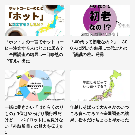
「高速バスで帰省中に爆睡。運転手に起こされ目を
覚ますと、腕の中で眠っていたはずの娘が...」（宮
城県・30代女性）
「手術の日の夜、熱と痛みに苦しんでいた中学生の
私。病院のベッドの上でもがいていると、同室の男
「ホット」の一言でホットコー
「40代って初老なの？」 30
性患者が...」(宮城県・40代性別不明)
ヒー注文する人はどこに居る？
0人に聞いた結果...世代ごとの
全国調査の結果...一目瞭然の
〝認識の差〟発覚
〝答え〟出た
一緒に働きたい『はたらくのり
年越しそばって大みそかのいつ
もの』1位はやっぱり飛行機だ
ごろ食べてる？→全国調査の結
けど... パイロットにも負けな
果、栃木だけちょっと早かった
い「外航船員」の魅力を伝えた
い！