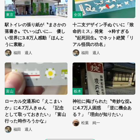
東京
全国
駅トイレの張り紙が〝まさかの
十二支デザイン手ぬぐいに「致
落書き〟でいっぱいに... 優し
命的ミス」発覚 →粋すぎる
い世界に3.8万人感動「ほんと
〝起死回生〟でネット絶賛「リ
うに素敵」
アル怪我の功名」
福田 週人
福田 週人
富山
栃木
ローカル交通系IC「えこまい
神社に掲げられた〝奇妙な掟〟
か」に4.7万人きゅん 「記念
に4.7万人困惑 「逆に機会あ
として取っておきたい」「富山
る？」「理由が知りたい」
行った時作ろうかな」
松葉 純一
福田 週人