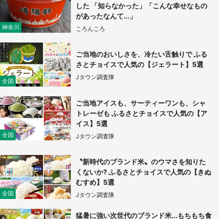
した 「知らなかった」「こんな幸せなもの
があったなんて...」
『小林さんちのメイドラゴン』と舞台のモデ
神奈川
ころんころ
ル・越谷がコラボ 田んぼアートの見頃にあわ
せて企画続々【7／31～】
ご当地のおいしさを、冷たい舌触りで ふる
さとチョイスで人気の【ジェラート】5選
もっとみる
Jタウン調査隊
全国
ご当地アイスも、サーティーワンも、シャ
トレーゼも ふるさとチョイスで人気の【ア
イス】5選
全国
Jタウン調査隊
〝新時代のブランド米〟のウマさを知りた
くないか? ふるさとチョイスで人気の【きぬ
むすめ】5選
全国
Jタウン調査隊
猛暑に強い次世代のブランド米...もちもち食