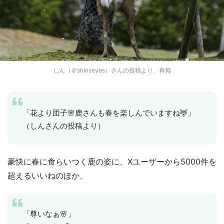
しん（＠shinseyes）さんの投稿より、再掲
「花より団子🌸鹿さんも春を楽しんでいますね🦌」
（しんさんの投稿より）
豪快に春に食らいつく鹿の姿に、Xユーザーから5000件を
超えるいいねのほか、
「尊いなぁ🌸」