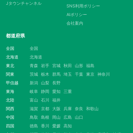
Jタウンチャンネル
SNS利用ポリシー
AIポリシー
会社案内
都道府県
全国
全国
北海道
北海道
東北
青森
岩手
宮城
秋田
山形
福島
関東
茨城
栃木
群馬
埼玉
千葉
東京
神奈川
甲信越
新潟
山梨
長野
東海
岐阜
静岡
愛知
三重
北陸
富山
石川
福井
関西
滋賀
京都
大阪
兵庫
奈良
和歌山
中国
鳥取
島根
岡山
広島
山口
四国
徳島
香川
愛媛
高知