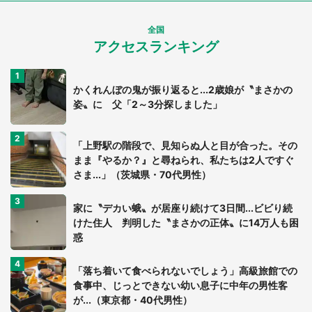
全国
アクセスランキング
かくれんぼの鬼が振り返ると...2歳娘が〝まさかの
姿〟に 父「2～3分探しました」
「上野駅の階段で、見知らぬ人と目が合った。その
まま『やるか？』と尋ねられ、私たちは2人ですぐ
さま...」（茨城県・70代男性）
家に〝デカい蛾〟が居座り続けて3日間...ビビり続
けた住人 判明した〝まさかの正体〟に14万人も困
惑
「落ち着いて食べられないでしょう」高級旅館での
食事中、じっとできない幼い息子に中年の男性客
が...（東京都・40代男性）