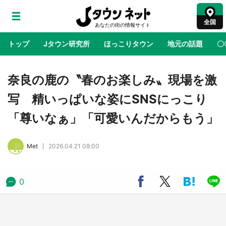
全国
トップ
Jタウン研究所
ほっこりタウン
地元の話題
〇
地域×二次元
絶景
あの時はありがとう
物語がはじ
奈良の鹿の〝春のお楽しみ〟現場を激
写 精いっぱいな姿にSNSにっこり
ラプラス・ダークネスが栃木県を征服！？ 県
「尊いなぁ」「可愛いんだからもう」
公式プロモ動画で「聖地」が生産されてます
【7／31～1／31】
Met
2026.04.21 08:00
『薬屋のひとりごと』の〝舞〟の世界に入り込
む 六本木ヒルズ展望台でコラボ、本邦初公開
の「猫猫像」も【8／1～10／26】
0
日向翔陽＆影山飛雄が笹かまを食べる！ アニ
メ『ハイキュー！！』×老舗「鐘崎」コラボで
限定グッズも【8／1～31】