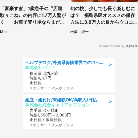
「富豪すぎ」1歳息子の〝店頭
旬の桃、少しでも長く楽しむに
駄々こね〟の内容に1.7万人驚が
は？ 福島県民オススメの保存
く 「お菓子売り場ならまだし
方法に3.8万人の目からウロコ
も...」「ハードル高い」
「全国民が知りたかった！」
Met
松葉 純一
Recommended by
ヘルプデスク/外資系保険業界でのITヘルプデスク業務/駅近/即日勤務可/ヘルプデスク
＞
株式会社パソナ
福岡県 北九州市
時給4,167円
正社員
スポンサー：求人ボックス
組立・組付け/未経験OK/高収入/日払いOK/交替制/20・30・40代活躍中
＞
株式会社綜合キャリアオプション
岩手県 金ケ崎町
時給1,650円～2,063円
正社員 / 派遣社員
スポンサー：求人ボックス