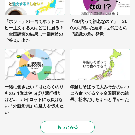
「修学旅行に途中参加する娘を送って行ったら、真
っ暗な道で遭難状態。なんとか見つけた民家に助け
「ホット」の一言でホットコー
「40代って初老なの？」 30
を求めると、住人の男性が...」
ヒー注文する人はどこに居る？
0人に聞いた結果...世代ごとの
全国調査の結果...一目瞭然の
〝認識の差〟発覚
〝答え〟出た
一緒に働きたい『はたらくのり
年越しそばって大みそかのいつ
もの』1位はやっぱり飛行機だ
ごろ食べてる？→全国調査の結
けど... パイロットにも負けな
果、栃木だけちょっと早かった
い「外航船員」の魅力を伝えた
い！
もっとみる