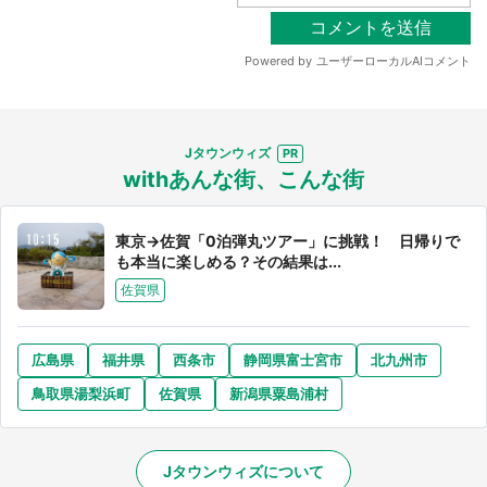
Jタウンウィズ
withあんな街、こんな街
東京→佐賀「0泊弾丸ツアー」に挑戦！ 日帰りで
も本当に楽しめる？その結果は...
佐賀県
広島県
福井県
西条市
静岡県富士宮市
北九州市
鳥取県湯梨浜町
佐賀県
新潟県粟島浦村
Jタウンウィズについて