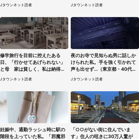
られて（秋田県・60代女性）
も聞かず...
Jタウンネット読者
Jタウンネット読者
修学旅行を目前に控えたある
夜のお寺で見知らぬ男に話しか
日、「行かせてあげられない」
けられた私。手を強く引かれて
と母 家は貧しく、私は納得し
声も出せず...（東京都・40代女
たけれど...（北海道・70代以上
性）
Jタウンネット読者
Jタウンネット読者
女性）
妊娠中、通勤ラッシュ時に駅の
「○○がない街に住んでいま
階段を上っていた私。「邪魔邪
す」住人の呟きに30万人驚が