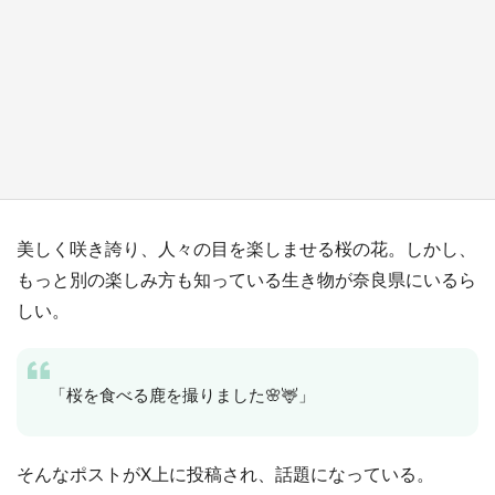
『小林さんちのメイドラゴン』と舞台のモデ
ル・越谷がコラボ 田んぼアートの見頃にあわ
せて企画続々【7／31～】
もっとみる
美しく咲き誇り、人々の目を楽しませる桜の花。しかし、
もっと別の楽しみ方も知っている生き物が奈良県にいるら
しい。
「桜を食べる鹿を撮りました🌸🦌」
そんなポストがX上に投稿され、話題になっている。