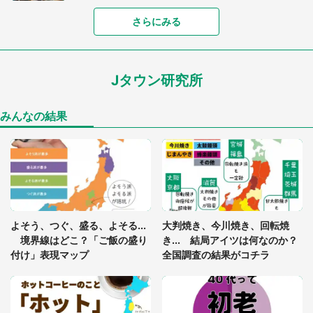
「富豪すぎ」1歳息子の〝店頭駄々こね〟の内容に1.
さらにみる
7万人驚がく 「お菓子売り場ならまだしも...」「ハ
ードル高い」
Jタウン研究所
あまりにも四角すぎる猫、激写される 「これもう
座布団だろ」「食パンの耳」と1.4万人困惑
みんなの結果
「閉所恐怖症の私は新幹線で大パニック。隣席の青
年に『手を繋いで』とお願いしたら...」 体験談に
8万人感動
「ゾワゾワする」「本当に気持ち悪い」 道端でバ
よそう、つぐ、盛る、よそる...
大判焼き、今川焼き、回転焼
グっちゃってた〝野生の野菜〟に6.5万人戦慄
境界線はどこ？「ご飯の盛り
き... 結局アイツは何なのか？
付け」表現マップ
全国調査の結果がコチラ
「○○がない街に住んでいます」住人の呟きに30万
人驚がく 何が存在しないか、あなたはわかる？