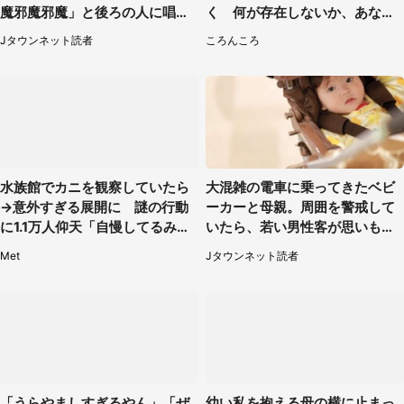
魔邪魔邪魔」と後ろの人に唱え
く 何が存在しないか、あなた
られて（神奈川県・30代女性）
はわかる？
Jタウンネット読者
ころんころ
水族館でカニを観察していたら
大混雑の電車に乗ってきたベビ
→意外すぎる展開に 謎の行動
ーカーと母親。周囲を警戒して
に1.1万人仰天「自慢してるみた
いたら、若い男性客が思いもよ
い」
らぬ行動に（東京都・50代女
Met
Jタウンネット読者
性）
「うらやましすぎるやん」「ぜ
幼い私を抱える母の横に止まっ