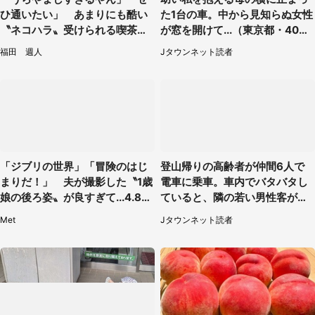
ひ通いたい」 あまりにも酷い
た1台の車。中から見知らぬ女性
〝ネコハラ〟受けられる喫茶店
が窓を開けて...（東京都・40代
に5.3万人驚がく
男性）
福田 週人
Jタウンネット読者
「ジブリの世界」「冒険のはじ
登山帰りの高齢者が仲間6人で
まりだ！」 夫が撮影した〝1歳
電車に乗車。車内でバタバタし
娘の後ろ姿〟が良すぎて...4.8万
ていると、隣の若い男性客が
人感激
（神奈川県・70代女性）
Met
Jタウンネット読者