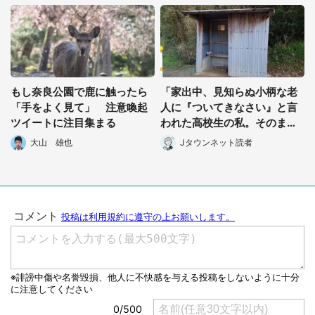
もし奈良公園で鹿に触ったら
「家出中、見知らぬ小柄な老
「手をよく見て」 注意喚起
人に『ついてきなさい』と言
ツイートに注目集まる
われた高校生の私。そのまま
連れて行かれた先は...」（50
大山 雄也
Jタウンネット読者
代男性）