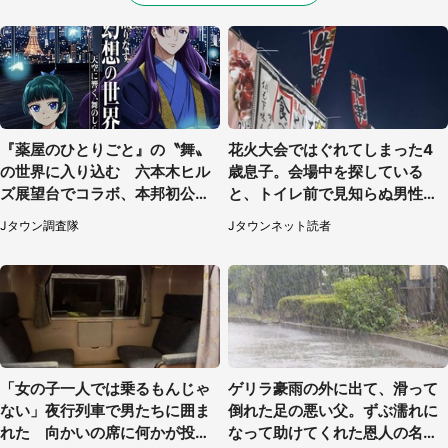
『薬屋のひとりごと』の〝舞〟
花火大会ではぐれてしまった4
の世界に入り込む 六本木ヒル
歳息子。会場中を探している
ズ展望台でコラボ、本邦初公開
と、トイレ前で見知らぬ男性に
の「猫猫像」も【8／1～10／2
（東京都・女性）
Jタウン調査隊
Jタウンネット読者
6】
「女の子一人では乗るもんじゃ
ゲリラ豪雨の外に出て、滑って
ない」夜行列車で男たちに囲ま
倒れた足の悪い父。ずぶ濡れに
れた 向かいの席に何かが投げ
なって助けてくれた恩人の名前