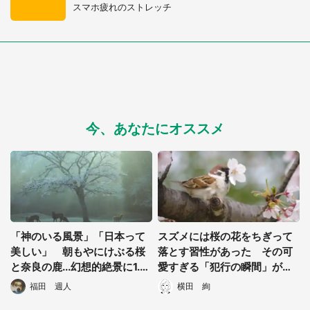
スマホ疲れのストレッチ
今、あなたにオススメ
「神のいる風景」「日本って
スズメには桜の花をちぎって
美しい」 朝もやにけぶる桜
落とす習性があった その可
と奈良の鹿...幻想的絶景に1.4
愛すぎる「犯行の瞬間」がこ
万人感嘆
ちら
福田 週人
横田 絢