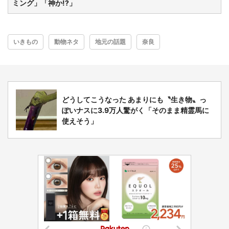
ミング」「神か!?」
選択する
いきもの
動物ネタ
地元の話題
奈良
どうしてこうなった あまりにも〝生き物〟っ
ぽいナスに3.9万人驚がく「そのまま精霊馬に
使えそう」