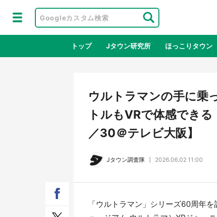
トップ
Jタウン研究所
ほっこりタウン
地域×二次
ウルトラマンの手に乗
トルもVRで体感できる
／30＠テレビ大阪】
Jタウン調査隊
2026.06.02 11:00
アニメ『はたらく細胞』と神奈川県の
鳥取
「ウルトラマン」シリーズ60周年を
3度目コラボ 作品の世界観通じて
だっ
「小児がん」学べる【8／10～31※平
品館