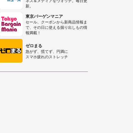
ネス＆メディアをウォッチ。毎日更
人感動
新。
「富豪すぎ」1歳息子の〝店頭駄々
こね〟の内容に1.7万人驚がく 「お
東京バーゲンマニア
菓子売り場ならまだしも...」「ハー
セール、クーポンから新商品情報ま
ドル高い」
で、その日に使える掘り出しもの情
あまりにも四角すぎる猫、激写され
報満載！
る 「これもう座布団だろ」「食パ
ンの耳」と1.4万人困惑
ゼロまる
急がず、慌てず、円満に
スマホ疲れのストレッチ