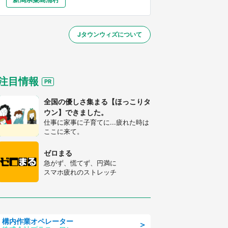
大分
宮崎
鹿児島
沖縄
／1～10／26】
Jタウンウィズについて
する
注目情報
全国の優しさ集まる【ほっこりタ
ウン】できました。
仕事に家事に子育てに...疲れた時は
ここに来て。
ゼロまる
急がず、慌てず、円満に
スマホ疲れのストレッチ
構内作業オペレーター
＞