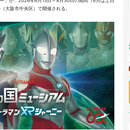
ー」が、2026年6月13日～8月30日の期間（6月は土日
福岡
佐賀
長崎
熊本
九州
ル（大阪市中央区）で開催される。
もっとみる
選択