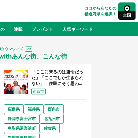
ココからあなたの
都道府県を選択！
全国
もの
連載
プレゼント
人気キーワード
Jタウンウィズ
withあんな街、こんな街
るさと納税
山形
福島
千葉
東京
神奈川
「ここに来るのは運命だっ
た」「ここでしか生きられ
ない」 住民にそう思わせ
る離島「粟島」の魅力【移
西条市
住婚受付中】
広島県
福井県
西条市
奈良
和歌山
静岡県富士宮市
北九州市
山口
征
『薬屋のひとりごと』の〝舞〟の世界
鳥取県湯梨浜町
佐賀県
地」
に入り込む 六本木ヒルズ展望台でコ
】
ラボ、本邦初公開の「猫猫像」も【8
新潟県粟島浦村