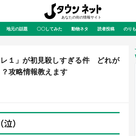
地元の話題
〇〇してみた
動物ネタ
読者投稿
のり
全国
全国
北海道
北海道
元
絶景
あの時はありがとう
物語がはじまる町へ
ふ
青森
岩手
宮城
秋田
東北
イレ１」が初見殺しすぎる件 どれが
茨城
栃木
群馬
埼玉
関東
！？攻略情報教えます
新潟
山梨
長野
甲信越
岐阜
静岡
愛知
三重
東海
富山
石川
福井
北陸
滋賀
京都
大阪
兵庫
関西
（泣）
鳥取
島根
岡山
広島
中国
屋のひとりごと』の〝舞〟の世界
日向翔陽＆影山飛雄が笹かまを食
り込む 六本木ヒルズ展望台でコ
る！ アニメ『ハイキュー！！』
徳島
香川
愛媛
高知
四国
、本邦初公開の「猫猫像」も【8
舗「鐘崎」コラボで限定グッズも