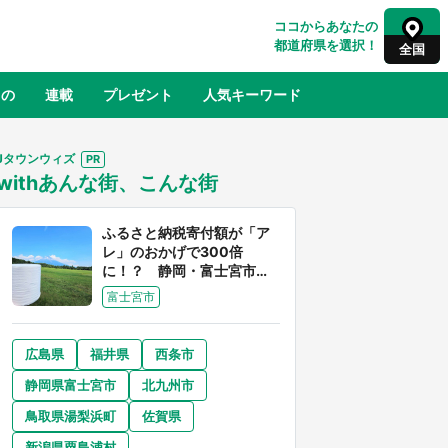
ココからあなたの
都道府県を選択！
全国
もの
連載
プレゼント
人気キーワード
Jタウンウィズ
withあんな街、こんな街
るさと納税
山形
福島
千葉
東京
神奈川
ふるさと納税寄付額が「ア
レ」のおかげで300倍
に！？ 静岡・富士宮市は
富士山産の魅力あふれるス
富士宮市
ゴイ街
広島県
福井県
西条市
奈良
和歌山
静岡県富士宮市
北九州市
山口
べ
『小林さんちのメイドラゴン』と舞台
鳥取県湯梨浜町
佐賀県
×老
のモデル・越谷がコラボ 田んぼアー
【8
トの見頃にあわせて企画続々【7／31
新潟県粟島浦村