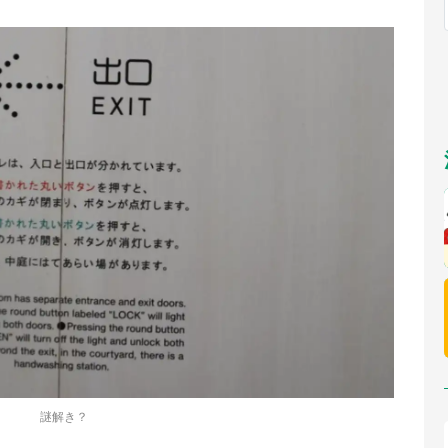
福岡
佐賀
長崎
熊本
～10／26】
九州
／1～31】
もっとみる
選択
謎解き？