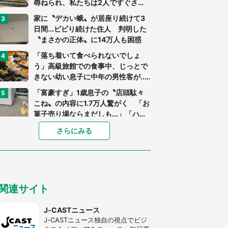
尋ねられ、私たちは2人ですぐさ
ま...」（茨城県・70代男性）
家に〝デカい蛾〟が居座り続けて3
日間...ビビり続けた住人 判明した
〝まさかの正体〟に14万人も困惑
「落ち着いて食べられないでしょ
う」高級旅館での食事中、じっとで
きない幼い息子に中年の男性客が...
（東京都・40代男性）
「富豪すぎ」1歳息子の〝店頭駄々
こね〟の内容に1.7万人驚がく 「お
菓子売り場ならまだしも...」「ハー
ドル高い」
あまりにも四角すぎる猫、激写され
さらにみる
る 「これもう座布団だろ」「食パ
ンの耳」と1.4万人困惑
「閉所恐怖症の私は新幹線で大パニ
ック。隣席の青年に『手を繋いで』
関連サイト
とお願いしたら...」 体験談に8万
人感動
「ゾワゾワする」「本当に気持ち悪
J-CASTニュース
い」 道端でバグっちゃってた〝野
J-CASTニュース独自の視点でビジ
生の野菜〟に6.5万人戦慄