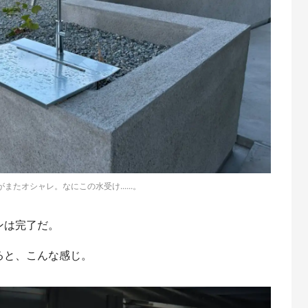
またオシャレ。なにこの水受け......。
ンは完了だ。
ると、こんな感じ。