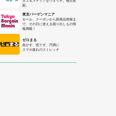
ネス＆メディアをウォッチ。毎日更
新。
「○○がない街に住んでいます」住
人の呟きに30万人驚がく 何が存在
東京バーゲンマニア
しないか、あなたはわかる？
セール、クーポンから新商品情報ま
で、その日に使える掘り出しもの情
「修学旅行に途中参加する娘を送っ
報満載！
て行ったら、真っ暗な道で遭難状
態。なんとか見つけた民家に助けを
ゼロまる
求めると、住人の男性が...」
急がず、慌てず、円満に
スマホ疲れのストレッチ