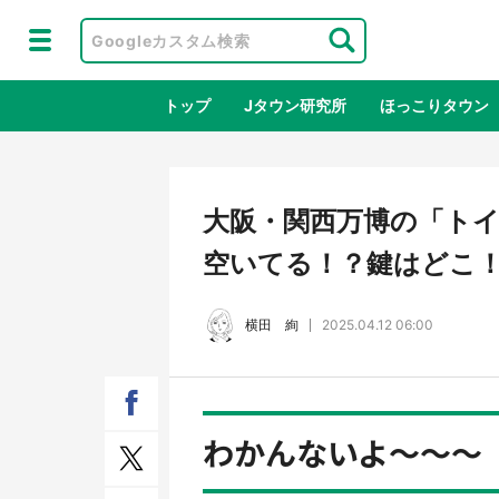
トップ
Jタウン研究所
ほっこりタウン
地域×二次
大阪・関西万博の「ト
空いてる！？鍵はどこ
横田 絢
2025.04.12 06:00
わかんないよ～～～
ラプラス・ダークネスが栃木県を征
『薬
服！？ 県公式プロモ動画で「聖地」
に入
が生産されてます【7／31～1／31】
ラボ