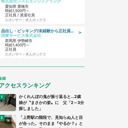
株式会社シスムエンジニアリング
愛知県 豊橋市
時給1,500円～
正社員 / 派遣社員
スポンサー：求人ボックス
品出し・ピッキング/未経験から正社員へ 大手飲料メーカーでの物流倉庫スタッフ
＞
関東サービス株式会社
群馬県 伊勢崎市
時給1,400円～
正社員
スポンサー：求人ボックス
全国
アクセスランキング
かくれんぼの鬼が振り返ると...2歳
娘が〝まさかの姿〟に 父「2～3分
探しました」
「上野駅の階段で、見知らぬ人と目
が合った。そのまま『やるか？』と