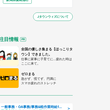
大分
宮崎
鹿児島
沖縄
～】
Jタウンウィズについて
する
注目情報
全国の優しさ集まる【ほっこりタ
ウン】できました。
仕事に家事に子育てに...疲れた時は
ここに来て。
ゼロまる
急がず、慌てず、円満に
スマホ疲れのストレッチ
一般事務・OA事務/事務&軽作業時給1500円土日祝休み各種社保完備
＞