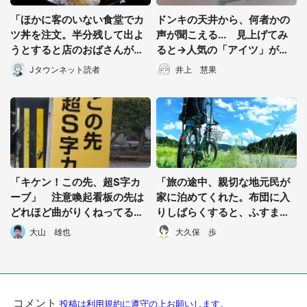
「ほかに客のいない食堂でカ
ドンキの天井から、何者かの
ツ丼を注文。半分残して出よ
声が聞こえる... 見上げてみ
うとすると店のおばさんが
ると→人気の「アイツ」が処
『お兄ちゃん...』」（千葉
されていた件
Jタウンネット読者
井上 慧果
県・70歳以上男性）
選択する
「キケン！この先、超S字カ
「旅の途中、親切な地元民が
ーブ」 注意喚起看板の先は
家に泊めてくれた。布団に入
どれほど曲がりくねってる？
りしばらくすると、ふすまの
進んでみるとまさかの光景
奥から視線を感じ...」（神奈
大山 雄也
大久保 歩
川県・50代男性）