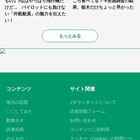
もの』1位はやっぱり飛行機だ
ごろ食べてる？→全国調査の結
けど... パイロットにも負けな
果、栃木だけちょっと早かった
い「外航船員」の魅力を伝えた
い！
もっとみる
コンテンツ
サイト関連
地元の話題
Jタウンネットについて
〇〇してみた
読者投稿フォーム
動物ネタ
お問い合わせ
読者投稿
コンテンツ二次利用
のりもの
クッキー（Cookie）の利用につ