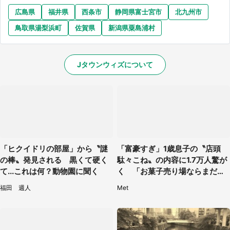
広島県
福井県
西条市
静岡県富士宮市
北九州市
鳥取県湯梨浜町
佐賀県
新潟県粟島浦村
Jタウンウィズについて
「ヒクイドリの部屋」から〝謎
「富豪すぎ」1歳息子の〝店頭
の棒〟発見される 黒くて硬く
駄々こね〟の内容に1.7万人驚が
て...これは何？動物園に聞く
く 「お菓子売り場ならまだし
も...」「ハードル高い」
福田 週人
Met