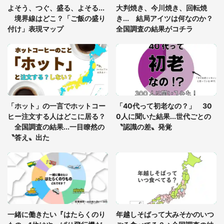
あまりにも四角すぎる猫、激写される 「これもう
よそう、つぐ、盛る、よそる...
大判焼き、今川焼き、回転焼
座布団だろ」「食パンの耳」と1.4万人困惑
境界線はどこ？「ご飯の盛り
き... 結局アイツは何なのか？
付け」表現マップ
全国調査の結果がコチラ
「修学旅行に途中参加する娘を送って行ったら、真
っ暗な道で遭難状態。なんとか見つけた民家に助け
を求めると、住人の男性が...」
「孫にあげると思って、あなたにこれをあげる」
真夏の山道で見知らぬお婆さんに握らされたもの
「ホット」の一言でホットコー
「40代って初老なの？」 30
（山口県・30代女性）
ヒー注文する人はどこに居る？
0人に聞いた結果...世代ごとの
全国調査の結果...一目瞭然の
〝認識の差〟発覚
〝答え〟出た
一緒に働きたい『はたらくのり
年越しそばって大みそかのいつ