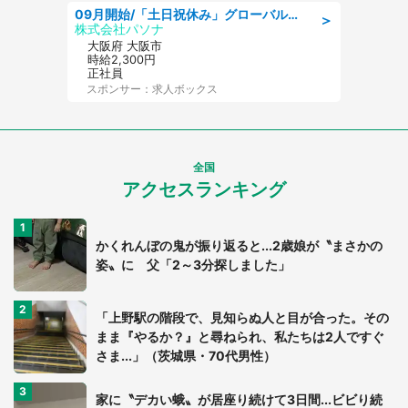
09月開始/「土日祝休み」グローバル企業での産業保健のお仕事/保健師/高時給/残業なし/服装自由
＞
株式会社パソナ
大阪府 大阪市
時給2,300円
正社員
スポンサー：求人ボックス
全国
アクセスランキング
かくれんぼの鬼が振り返ると...2歳娘が〝まさかの
姿〟に 父「2～3分探しました」
「上野駅の階段で、見知らぬ人と目が合った。その
まま『やるか？』と尋ねられ、私たちは2人ですぐ
さま...」（茨城県・70代男性）
家に〝デカい蛾〟が居座り続けて3日間...ビビり続