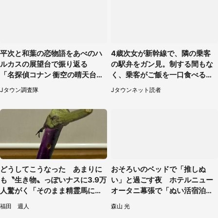
平次と和葉の恋物語をあべのハ
4歳次女が新幹線で、隣の乗客
ルカスの展望台で振り返る
の駅弁をガン見。制する間もな
「名探偵コナン 衝空の晴天台
く、乗客がご飯を一口食べると
（ハルカス）」コラボメニュー
（茨城県・50代女性）
Jタウン調査隊
Jタウンネット読者
も恋の味【7／24～11／29】
どうしてこうなった あまりに
おそろいのベッドで「推しぬ
も〝生き物〟っぽいナスに3.9万
い」と過ごす夜 ホテルニュー
人驚がく「そのまま精霊馬に使
オータニ幕張で「ぬい活宿泊プ
えそう」
ラン」開始【8／8～3／31】
福田 週人
森山 光