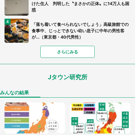
けた住人 判明した〝まさかの正体〟に14万人も困
惑
「落ち着いて食べられないでしょう」高級旅館での
食事中、じっとできない幼い息子に中年の男性客
が...（東京都・40代男性）
「富豪すぎ」1歳息子の〝店頭駄々こね〟の内容に1.
さらにみる
7万人驚がく 「お菓子売り場ならまだしも...」「ハ
ードル高い」
Jタウン研究所
「閉所恐怖症の私は新幹線で大パニック。隣席の青
年に『手を繋いで』とお願いしたら...」 体験談に
8万人感動
みんなの結果
「ゾワゾワする」「本当に気持ち悪い」 道端でバ
グっちゃってた〝野生の野菜〟に6.5万人戦慄