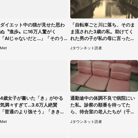
ダイエット中の猫が見せた思わ
「自転車ごと川に落ち、そのま
ぬ〝進歩〟に16万人驚がく
ま流された3歳の私。助けてく
「AIじゃないだと...」「そのう
れた男の子が私の母に言ったの
ち喋りそう」
は...」（千葉県・20代女性）
Met
Jタウンネット読者
4歳女子が書いた「き」がやる
通勤途中の体調不良で病院にい
気満々すぎて...3.6万人絶賛
た私。診察の順番を待ってた
「普通のより強そう」「きき迫
ら、待合室の老人たちが（千葉
る」
県・50代男性）
Met
Jタウンネット読者