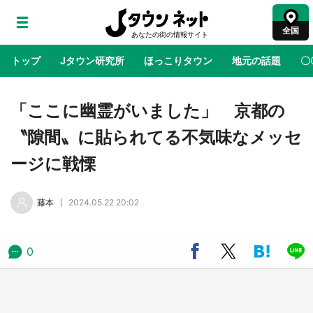
全国
トップ
Jタウン研究所
ほっこりタウン
地元の話題
〇
地域×二次元
絶景
あの時はありがとう
物語がはじ
「ここに幽霊がいました」 京都の
〝隙間〟に貼られてる不気味なメッセ
ラプラス・ダークネスが栃木県を征服！？ 県
ージに戦慄
公式プロモ動画で「聖地」が生産されてます
【7／31～1／31】
藤本
2024.05.22 20:02
『薬屋のひとりごと』の〝舞〟の世界に入り込
む 六本木ヒルズ展望台でコラボ、本邦初公開
の「猫猫像」も【8／1～10／26】
0
日向翔陽＆影山飛雄が笹かまを食べる！ アニ
メ『ハイキュー！！』×老舗「鐘崎」コラボで
限定グッズも【8／1～31】