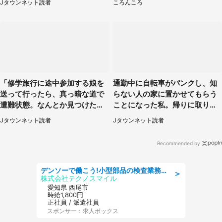
Jタウンネット読者
ころんころ
県・60代女性）
「修学旅行に途中参加する娘を
通勤中に自転車がパンクし、知
送って行ったら、真っ暗な道で
らない人の家に置かせてもらう
遭難状態。なんとか見つけた民
ことになった私。帰りに取りに
家に助けを求めると、住人の男
行くと、なんと...（東京都・40
Jタウンネット読者
Jタウンネット読者
性が...」
代女性）
Recommended by
デンソーで働こう!小型部品の検査業務 denso aichi
＞
株式会社テクノスマイル
愛知県 西尾市
時給1,800円
正社員 / 派遣社員
スポンサー：求人ボックス