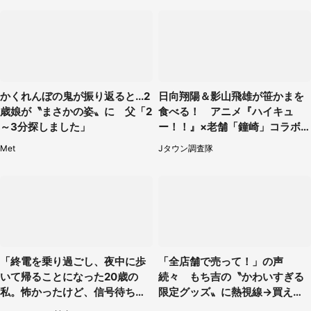
かくれんぼの鬼が振り返ると...2
日向翔陽＆影山飛雄が笹かまを
歳娘が〝まさかの姿〟に 父「2
食べる！ アニメ『ハイキュ
～3分探しました」
ー！！』×老舗「鐘崎」コラボ
で限定グッズも【8／1～31】
Met
Jタウン調査隊
「終電を乗り過ごし、夜中に歩
「全店舗で売って！」の声
いて帰ることになった20歳の
続々 もち吉の〝かわいすぎる
私。怖かったけど、信号待ちの
限定グッズ〟に熱視線→買える
車に道を尋ねたら...」（埼玉
のは地元だけ？本社に聞く