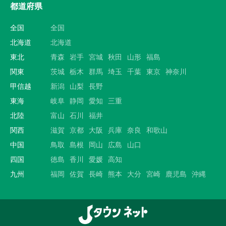
都道府県
全国
全国
北海道
北海道
東北
青森
岩手
宮城
秋田
山形
福島
関東
茨城
栃木
群馬
埼玉
千葉
東京
神奈川
甲信越
新潟
山梨
長野
東海
岐阜
静岡
愛知
三重
北陸
富山
石川
福井
関西
滋賀
京都
大阪
兵庫
奈良
和歌山
中国
鳥取
島根
岡山
広島
山口
四国
徳島
香川
愛媛
高知
九州
福岡
佐賀
長崎
熊本
大分
宮崎
鹿児島
沖縄