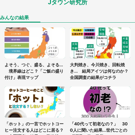
Jタウン研究所
あまりにも四角すぎる猫、激写される 「これもう
座布団だろ」「食パンの耳」と1.4万人困惑
みんなの結果
「閉所恐怖症の私は新幹線で大パニック。隣席の青
年に『手を繋いで』とお願いしたら...」 体験談に
8万人感動
「ゾワゾワする」「本当に気持ち悪い」 道端でバ
よそう、つぐ、盛る、よそる...
大判焼き、今川焼き、回転焼
グっちゃってた〝野生の野菜〟に6.5万人戦慄
境界線はどこ？「ご飯の盛り
き... 結局アイツは何なのか？
付け」表現マップ
全国調査の結果がコチラ
「○○がない街に住んでいます」住人の呟きに30万
人驚がく 何が存在しないか、あなたはわかる？
「修学旅行に途中参加する娘を送って行ったら、真
っ暗な道で遭難状態。なんとか見つけた民家に助け
「ホット」の一言でホットコー
「40代って初老なの？」 30
を求めると、住人の男性が...」
ヒー注文する人はどこに居る？
0人に聞いた結果...世代ごとの