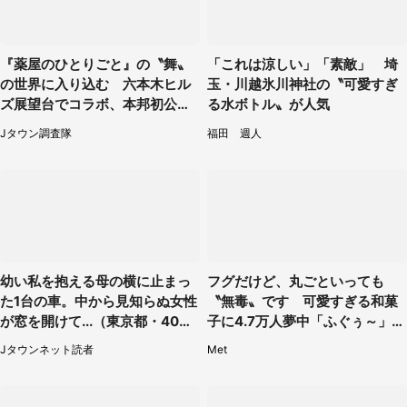
『薬屋のひとりごと』の〝舞〟
「これは涼しい」「素敵」 埼
の世界に入り込む 六本木ヒル
玉・川越氷川神社の〝可愛すぎ
ズ展望台でコラボ、本邦初公開
る水ボトル〟が人気
の「猫猫像」も【8／1～10／2
Jタウン調査隊
福田 週人
6】
幼い私を抱える母の横に止まっ
フグだけど、丸ごといっても
た1台の車。中から見知らぬ女性
〝無毒〟です 可愛すぎる和菓
が窓を開けて...（東京都・40代
子に4.7万人夢中「ふぐぅ～」
男性）
「職人の技ですね」
Jタウンネット読者
Met