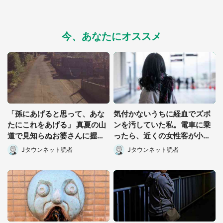
今、あなたにオススメ
都道府選択
「孫にあげると思って、あな
気付かないうちに経血でズボ
たにこれをあげる」 真夏の山
ンを汚していた私。電車に乗
道で見知らぬお婆さんに握ら
ったら、近くの女性客が小さ
されたもの(山口県・30代女
な声で(千葉県・10代女性)
Jタウンネット読者
Jタウンネット読者
性)