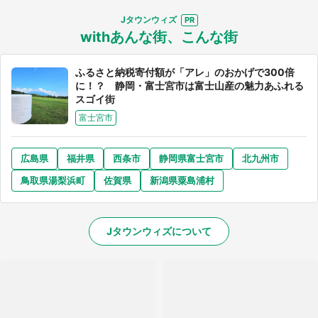
Jタウンウィズ
withあんな街、こんな街
ふるさと納税寄付額が「アレ」のおかげで300倍
に！？ 静岡・富士宮市は富士山産の魅力あふれる
スゴイ街
富士宮市
広島県
福井県
西条市
静岡県富士宮市
北九州市
鳥取県湯梨浜町
佐賀県
新潟県粟島浦村
Jタウンウィズについて