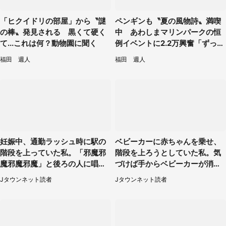
「ヒクイドリの部屋」から〝謎
ペンギンも〝夏の風物詩〟満喫
の棒〟発見される 黒くて硬く
中 あわしまマリンパークの恒
て...これは何？動物園に聞く
例イベントに2.2万興奮「ずっと
見てたい」
福田 週人
福田 週人
妊娠中、通勤ラッシュ時に駅の
ベビーカーに赤ちゃんを乗せ、
階段を上っていた私。「邪魔邪
階段を上ろうとしていた私。気
魔邪魔邪魔」と後ろの人に唱え
づけば手からベビーカーが消え
られて（神奈川県・30代女性）
ていて（神奈川県・60代女性）
Jタウンネット読者
Jタウンネット読者