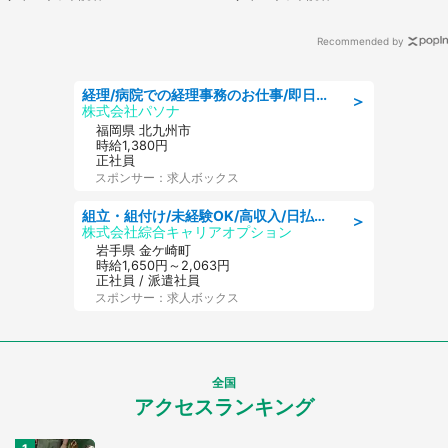
性が...」
県・60代女性）
Recommended by
経理/病院での経理事務のお仕事/即日勤務可/車通勤可/経理/一般事務
＞
株式会社パソナ
福岡県 北九州市
時給1,380円
正社員
スポンサー：求人ボックス
組立・組付け/未経験OK/高収入/日払いOK/交替制/20・30・40代活躍中
＞
株式会社綜合キャリアオプション
岩手県 金ケ崎町
時給1,650円～2,063円
正社員 / 派遣社員
スポンサー：求人ボックス
全国
アクセスランキング