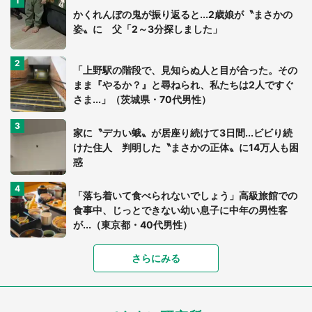
かくれんぼの鬼が振り返ると...2歳娘が〝まさかの
姿〟に 父「2～3分探しました」
「上野駅の階段で、見知らぬ人と目が合った。その
まま『やるか？』と尋ねられ、私たちは2人ですぐ
さま...」（茨城県・70代男性）
家に〝デカい蛾〟が居座り続けて3日間...ビビり続
けた住人 判明した〝まさかの正体〟に14万人も困
惑
「落ち着いて食べられないでしょう」高級旅館での
食事中、じっとできない幼い息子に中年の男性客
が...（東京都・40代男性）
「富豪すぎ」1歳息子の〝店頭駄々こね〟の内容に1.
さらにみる
7万人驚がく 「お菓子売り場ならまだしも...」「ハ
ードル高い」