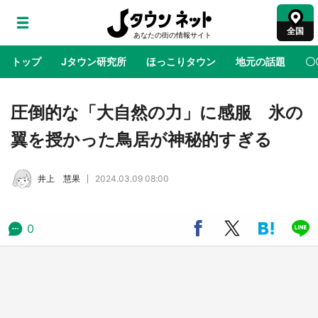
全国
トップ
Jタウン研究所
ほっこりタウン
地元の話題
〇
地域×二次元
絶景
あの時はありがとう
物語がはじ
圧倒的な「大自然の力」に感服 氷の
翼を授かった鳥居が神秘的すぎる
ラプラス・ダークネスが栃木県を征服！？ 県
公式プロモ動画で「聖地」が生産されてます
井上 慧果
2024.03.09 08:00
【7／31～1／31】
『薬屋のひとりごと』の〝舞〟の世界に入り込
0
む 六本木ヒルズ展望台でコラボ、本邦初公開
の「猫猫像」も【8／1～10／26】
日向翔陽＆影山飛雄が笹かまを食べる！ アニ
メ『ハイキュー！！』×老舗「鐘崎」コラボで
限定グッズも【8／1～31】