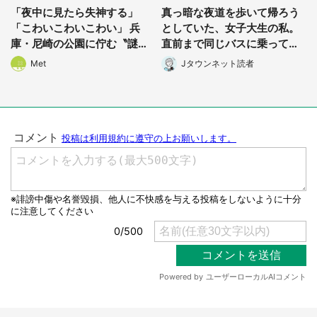
「夜中に見たら失神する」
真っ暗な夜道を歩いて帰ろう
選択する
「こわいこわいこわい」 兵
としていた、女子大生の私。
庫・尼崎の公園に佇む〝謎す
直前まで同じバスに乗ってた
ぎる顔〟に1.3万人戦慄
男性に声をかけられて(長野
Met
Jタウンネット読者
県・50代女性)