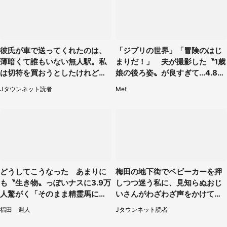
彼氏が車で送ってくれたのは、
「ジブリの世界」「冒険のはじ
薄暗くて誰もいない無人駅。私
まりだ！」 夫が撮影した〝1歳
は切符を買おうとしたけれど
娘の後ろ姿〟が良すぎて...4.8万
（山形県・20代女性）
人感激
Jタウンネット読者
Met
どうしてこうなった あまりに
梅田の地下街でベビーカーを押
も〝生き物〟っぽいナスに3.9万
しつつ迷う私に、見知らぬおじ
人驚がく「そのまま精霊馬に使
いさんがわざわざ声をかけてき
えそう」
て（兵庫県・30代女性）
福田 週人
Jタウンネット読者