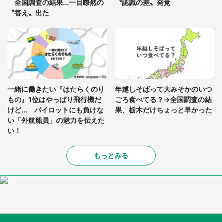
全国調査の結果...一目瞭然の
〝認識の差〟発覚
〝答え〟出た
一緒に働きたい『はたらくのり
年越しそばって大みそかのいつ
もの』1位はやっぱり飛行機だ
ごろ食べてる？→全国調査の結
けど... パイロットにも負けな
果、栃木だけちょっと早かった
い「外航船員」の魅力を伝えた
い！
もっとみる