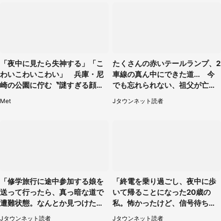
「夜中に見たら失神する」「こ
たくさんの赤いテールランプ、2
わいこわいこわい」 兵庫・尼
車線の真ん中にできた道... 今
崎の公園に佇む〝謎すぎる顔〟
でも忘れられない、祖父が亡く
に1.3万人戦慄
なった夜に見た光景（30代女
Met
Jタウンネット読者
性）
「修学旅行に途中参加する娘を
「終電を乗り過ごし、夜中に歩
送って行ったら、真っ暗な道で
いて帰ることになった20歳の
遭難状態。なんとか見つけた民
私。怖かったけど、信号待ちの
家に助けを求めると、住人の男
車に道を尋ねたら...」（埼玉
Jタウンネット読者
Jタウンネット読者