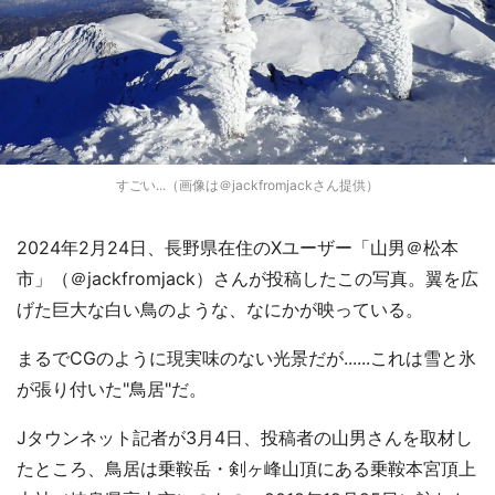
すごい...（画像は＠jackfromjackさん提供）
2024年2月24日、長野県在住のXユーザー「山男＠松本
市」（＠jackfromjack）さんが投稿したこの写真。翼を広
げた巨大な白い鳥のような、なにかが映っている。
まるでCGのように現実味のない光景だが......これは雪と氷
が張り付いた"鳥居"だ。
Jタウンネット記者が3月4日、投稿者の山男さんを取材し
たところ、鳥居は乗鞍岳・剣ヶ峰山頂にある乗鞍本宮頂上