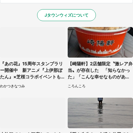
Jタウンウィズについて
『あの花』15周年スタンプラリ
【崎陽軒】2店舗限定〝激レア弁
ー開催中 新アニメ『上伊那ぼ
当〟が存在した 「知らなかっ
たん』×芝桜コラボイベントも...
た」「こんな幸せなものがあっ
埼玉・秩父の今年の春は見逃
たなんて...」
わかつきなつみ
ころんころ
せない【4／10～5／17】