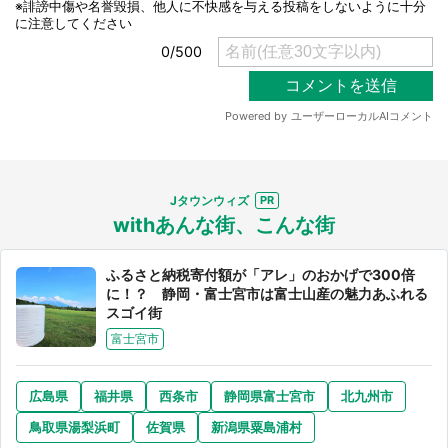
選択する
Jタウンウィズ
withあんな街、こんな街
ふるさと納税寄付額が「アレ」のおかげで300倍
に！？ 静岡・富士宮市は富士山産の魅力あふれる
スゴイ街
富士宮市
広島県
福井県
西条市
静岡県富士宮市
北九州市
鳥取県湯梨浜町
佐賀県
新潟県粟島浦村