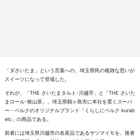
日向翔陽＆影山飛雄が笹かまを食べる！ アニ
メ『ハイキュー！！』×老舗「鐘崎」コラボで
限定グッズも【8／1～31】
もっとみる
「ダさいたま」という言葉への、埼玉県民の複雑な思いが
スイーツになって登場した。
それが、「THE さいたまタルト･川越芋」と「THE さいた
まロール･狭山茶」。埼玉県鶴ヶ島市に本社を置くスーパ
ー・ベルクのオリジナルブランド「くらしにベルク kurab
elc」の商品である。
前者には埼玉県川越市の名産品であるサツマイモを、後者