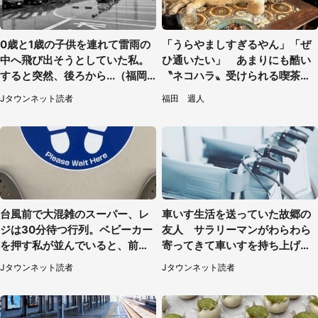
0歳と1歳の子供を連れて雷雨の
「うらやましすぎるやん」「ぜ
中へ飛び出そうとしていた私。
ひ通いたい」 あまりにも酷い
すると突然、後ろから...（福岡
〝ネコハラ〟受けられる喫茶店
県・30代女性）
に5.3万人驚がく
Jタウンネット読者
福田 週人
台風前で大混雑のスーパー、レ
車いす生活を送っていた故郷の
ジは30分待つ行列。ベビーカー
友人 サラリーマンがわらわら
を押す私が並んでいると、前の
寄ってきて車いすを持ち上げ連
男性客が...
れて行った（福岡県・60代女
Jタウンネット読者
Jタウンネット読者
性）