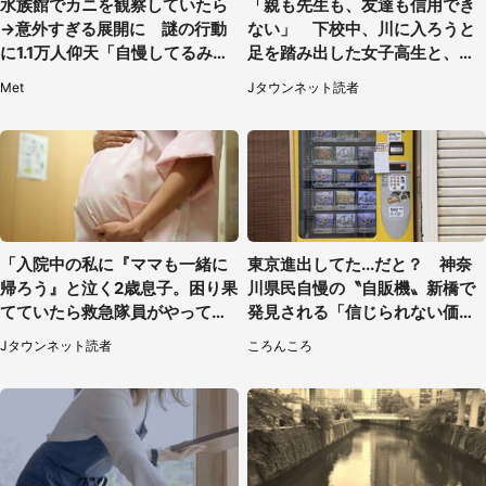
水族館でカニを観察していたら
「親も先生も、友達も信用でき
→意外すぎる展開に 謎の行動
ない」 下校中、川に入ろうと
に1.1万人仰天「自慢してるみた
足を踏み出した女子高生と、彼
い」
女を止めた予想外の存在
Met
Jタウンネット読者
「入院中の私に『ママも一緒に
東京進出してた...だと？ 神奈
帰ろう』と泣く2歳息子。困り果
川県民自慢の〝自販機〟新橋で
てていたら救急隊員がやってき
発見される「信じられない価格
て...」（大阪府・50代女性）
でおいしい」
Jタウンネット読者
ころんころ