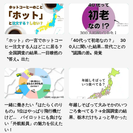
「富豪すぎ」1歳息子の〝店頭駄々こね〟の内容に1.
7万人驚がく 「お菓子売り場ならまだしも...」「ハ
ードル高い」
あまりにも四角すぎる猫、激写される 「これもう
座布団だろ」「食パンの耳」と1.4万人困惑
「ホット」の一言でホットコー
「40代って初老なの？」 30
ヒー注文する人はどこに居る？
0人に聞いた結果...世代ごとの
全国調査の結果...一目瞭然の
〝認識の差〟発覚
〝答え〟出た
一緒に働きたい『はたらくのり
年越しそばって大みそかのいつ
もの』1位はやっぱり飛行機だ
ごろ食べてる？→全国調査の結
けど... パイロットにも負けな
果、栃木だけちょっと早かった
い「外航船員」の魅力を伝えた
い！