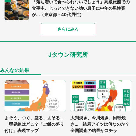
「落ち着いて食べられないでしょう」高級旅館での
食事中、じっとできない幼い息子に中年の男性客
が...（東京都・40代男性）
さらにみる
「可愛いのにホラー」「事件性を感じる」 ふわふ
わアザラシの〝赤い異変〟に3.2万人戦慄
Jタウン研究所
「孫にあげると思って、あなたにこれをあげる」
真夏の山道で見知らぬお婆さんに握らされたもの
（山口県・30代女性）
みんなの結果
「ゾワゾワする」「本当に気持ち悪い」 道端でバ
グっちゃってた〝野生の野菜〟に6.5万人戦慄
「閉所恐怖症の私は新幹線で大パニック。隣席の青
年に『手を繋いで』とお願いしたら...」 体験談に
よそう、つぐ、盛る、よそる...
大判焼き、今川焼き、回転焼
8万人感動
境界線はどこ？「ご飯の盛り
き... 結局アイツは何なのか？
付け」表現マップ
全国調査の結果がコチラ