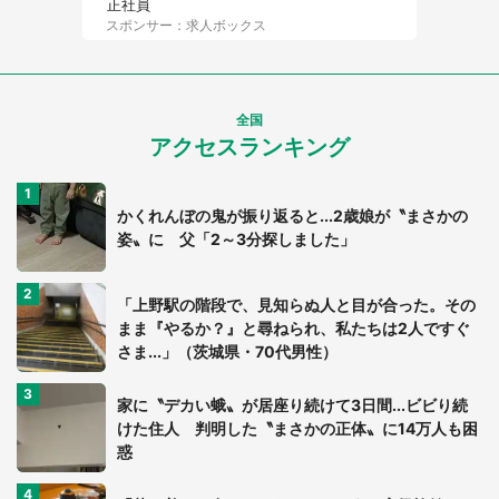
正社員
スポンサー：求人ボックス
全国
アクセスランキング
かくれんぼの鬼が振り返ると...2歳娘が〝まさかの
姿〟に 父「2～3分探しました」
「上野駅の階段で、見知らぬ人と目が合った。その
まま『やるか？』と尋ねられ、私たちは2人ですぐ
さま...」（茨城県・70代男性）
家に〝デカい蛾〟が居座り続けて3日間...ビビり続
けた住人 判明した〝まさかの正体〟に14万人も困
惑