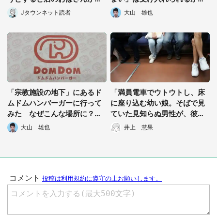
『お兄ちゃん...』」（千葉
―歴史的瞬間に立ち会ってき
Jタウンネット読者
大山 雄也
県・70歳以上男性）
た
「宗教施設の地下」にあるド
「満員電車でウトウトし、床
ムドムハンバーガーに行って
に座り込む幼い娘。そばで見
みた なぜこんな場所に？広
ていた見知らぬ男性が、彼女
報に聞くと...
を急に抱き上げて...」（三重
都道府選択
大山 雄也
井上 慧果
県・40代女性）