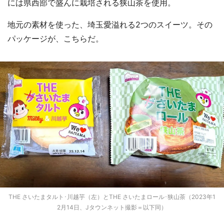
には県西部で盛んに栽培される狭山茶を使用。
地元の素材を使った、埼玉愛溢れる2つのスイーツ。その
パッケージが、こちらだ。
THE さいたまタルト･川越芋（左）とTHE さいたまロール･狭山茶（2023年1
2月14日、Jタウンネット撮影＝以下同）