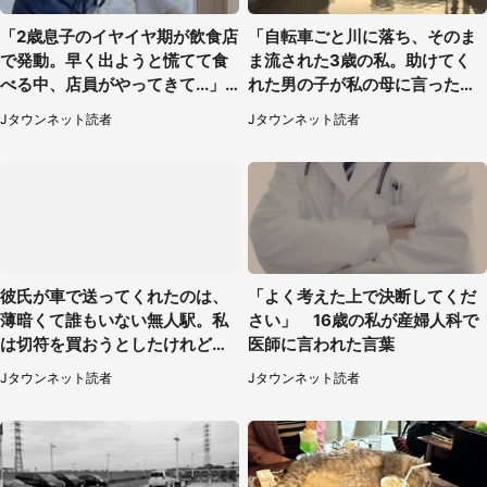
「2歳息子のイヤイヤ期が飲食店
「自転車ごと川に落ち、そのま
で発動。早く出ようと慌てて食
ま流された3歳の私。助けてく
べる中、店員がやってきて...」
れた男の子が私の母に言ったの
（岡山県・40代女性）
は...」（千葉県・20代女性）
Jタウンネット読者
Jタウンネット読者
彼氏が車で送ってくれたのは、
「よく考えた上で決断してくだ
薄暗くて誰もいない無人駅。私
さい」 16歳の私が産婦人科で
は切符を買おうとしたけれど
医師に言われた言葉
（山形県・20代女性）
Jタウンネット読者
Jタウンネット読者