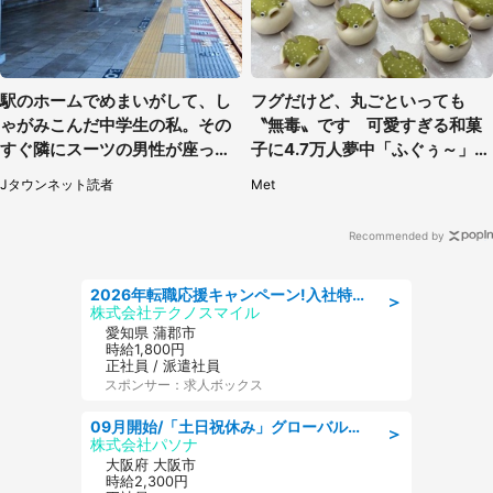
駅のホームでめまいがして、し
フグだけど、丸ごといっても
ゃがみこんだ中学生の私。その
〝無毒〟です 可愛すぎる和菓
すぐ隣にスーツの男性が座って
子に4.7万人夢中「ふぐぅ～」
きて（千葉県・20代女性）
「職人の技ですね」
Jタウンネット読者
Met
Recommended by
2026年転職応援キャンペーン!入社特典58万円/デンソーで働こう!自動車工場で小型部品の検査業務 denso aichi
＞
株式会社テクノスマイル
愛知県 蒲郡市
時給1,800円
正社員 / 派遣社員
スポンサー：求人ボックス
09月開始/「土日祝休み」グローバル企業での産業保健のお仕事/保健師/高時給/残業なし/服装自由
＞
株式会社パソナ
大阪府 大阪市
時給2,300円