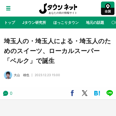
全国
トップ
Jタウン研究所
ほっこりタウン
地元の話題
〇
地域×二次元
絶景
あの時はありがとう
物語がはじ
埼玉人の・埼玉人による・埼玉人のた
めのスイーツ、ローカルスーパー
鳥取・境港「ゲゲゲの妖怪楽園」限定だった鬼
「ベルク」で誕生
太郎グッズ買える 銀座・博品館TOY PARKへ
急げ【8／8～31】
大山 雄也
2023.12.23 15:00
ラプラス・ダークネスが栃木県を征服！？ 県
公式プロモ動画で「聖地」が生産されてます
【7／31～1／31】
0
『薬屋のひとりごと』の〝舞〟の世界に入り込
む 六本木ヒルズ展望台でコラボ、本邦初公開
の「猫猫像」も【8／1～10／26】