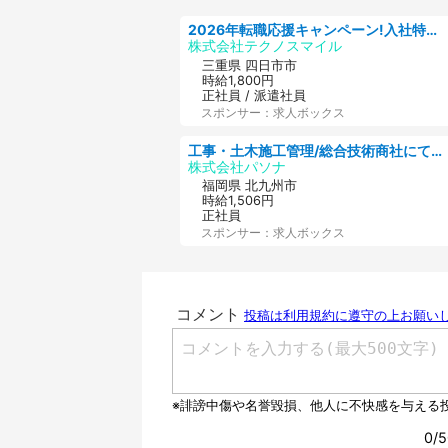
2026年転職応援キャンペーン!入社特典58万円/デンソーで働こう!自動車工場で小型部品の検査業務 denso aichi
株式会社テクノスマイル
三重県 四日市市
時給1,800円
正社員 / 派遣社員
スポンサー：求人ボックス
工事・土木施工管理/総合技術商社にて施工管理のお仕事/即日勤務可/車通勤可/工事・土木施工管理/生産・品質管理
株式会社パソナ
福岡県 北九州市
時給1,506円
正社員
スポンサー：求人ボックス