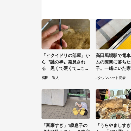
「ヒクイドリの部屋」か
高田馬場駅で電車
ら〝謎の棒〟発見され
ムの隙間に落ちた
る 黒くて硬くて...これ
子。一緒にいた家
は何？動物園に聞く
うすることもでき
福田 週人
Jタウンネット読者
て...（埼玉県・5
性）
「富豪すぎ」1歳息子の
「うらやましすぎ