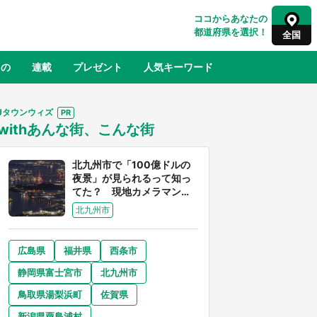
ココからあなたの
都道府県を選択！
全国
もの
連載
プレゼント
人気キーワード
Jタウンウィズ
withあんな街、こんな街
るさと納税
山形
福島
千葉
東京
神奈川
北九州市で「100億ドルの
夜景」が見られるって知っ
てた？ 現地カメラマンに
聞く、きらめく光を捉える
北九州市
方法
広島県
福井県
西条市
奈良
和歌山
静岡県富士宮市
北九州市
山口
べ
『小林さんちのメイドラゴン』と舞台
鳥取県湯梨浜町
佐賀県
×老
のモデル・越谷がコラボ 田んぼアー
【8
トの見頃にあわせて企画続々【7／31
新潟県粟島浦村