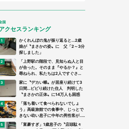
全国
アクセスランキング
かくれんぼの鬼が振り返ると...2歳
娘が〝まさかの姿〟に 父「2～3分
探しました」
「上野駅の階段で、見知らぬ人と目
が合った。そのまま『やるか？』と
尋ねられ、私たちは2人ですぐさ
ま...」（茨城県・70代男性）
家に〝デカい蛾〟が居座り続けて3
日間...ビビり続けた住人 判明した
〝まさかの正体〟に14万人も困惑
「落ち着いて食べられないでしょ
う」高級旅館での食事中、じっとで
きない幼い息子に中年の男性客が...
（東京都・40代男性）
「富豪すぎ」1歳息子の〝店頭駄々