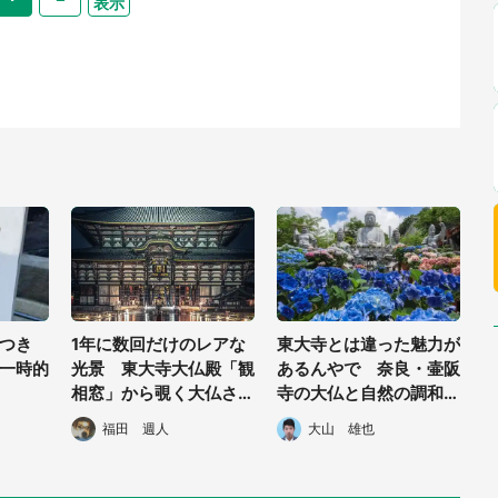
表示
につき
1年に数回だけのレアな
東大寺とは違った魅力が
一時的
光景 東大寺大仏殿「観
あるんやで 奈良・壷阪
相窓」から覗く大仏さま
寺の大仏と自然の調和が
がカッコよすぎる
神秘的
福田 週人
大山 雄也