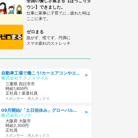
全国の優しさ集まる【ほっこりタ
ウン】できました。
仕事に家事に子育てに...疲れた時は
ここに来て。
ゼロまる
急がず、慌てず、円満に
スマホ疲れのストレッチ
自動車工場で働こう!カーエアコンやエンジンの製造・加工業務/寮完備 denso aichi
＞
株式会社テクノスマイル
三重県 四日市市
時給1,800円
正社員 / 派遣社員
スポンサー：求人ボックス
09月開始/「土日祝休み」グローバル企業での産業保健のお仕事/保健師/高時給/残業なし/服装自由
＞
株式会社パソナ
大阪府 大阪市
時給2,300円
正社員
スポンサー：求人ボックス