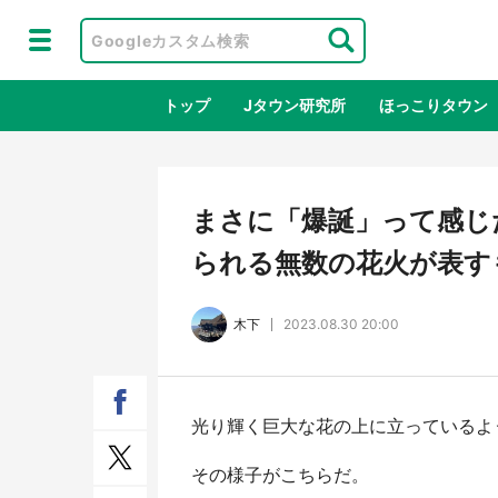
トップ
Jタウン研究所
ほっこりタウン
地域×二次
まさに「爆誕」って感じだ
られる無数の花火が表す
木下
2023.08.30 20:00
光り輝く巨大な花の上に立っているよ
ラプラス・ダークネスが栃木県を征
『薬
服！？ 県公式プロモ動画で「聖地」
に入
その様子がこちらだ。
が生産されてます【7／31～1／31】
ラボ