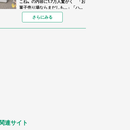
こね〟の内容に1.7万人驚がく 「お
菓子売り場ならまだしも...」「ハー
ドル高い」
「閉所恐怖症の私は新幹線で大パニ
さらにみる
ック。隣席の青年に『手を繋いで』
とお願いしたら...」 体験談に8万
人感動
「ゾワゾワする」「本当に気持ち悪
い」 道端でバグっちゃってた〝野
生の野菜〟に6.5万人戦慄
あまりにも四角すぎる猫、激写され
る 「これもう座布団だろ」「食パ
ンの耳」と1.4万人困惑
「修学旅行に途中参加する娘を送っ
て行ったら、真っ暗な道で遭難状
態。なんとか見つけた民家に助けを
求めると、住人の男性が...」
「孫にあげると思って、あなたにこ
れをあげる」 真夏の山道で見知ら
ぬお婆さんに握らされたもの（山口
県・30代女性）
関連サイト