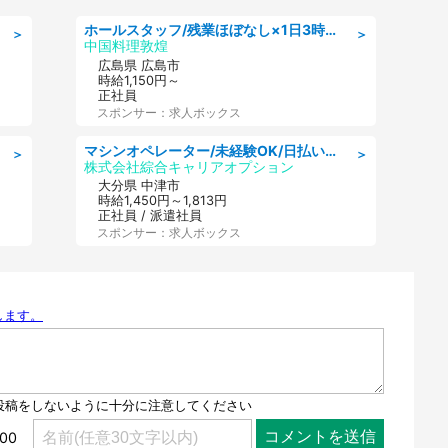
ホールスタッフ/残業ほぼなし×1日3時間〜勤務OK!フォロー体制も充実/広島県/広島市南区
＞
＞
中国料理敦煌
広島県 広島市
時給1,150円～
正社員
スポンサー：求人ボックス
マシンオペレーター/未経験OK/日払いOK/寮費無料/交替制/20・30・40代活躍中
＞
＞
株式会社綜合キャリアオプション
大分県 中津市
時給1,450円～1,813円
正社員 / 派遣社員
スポンサー：求人ボックス