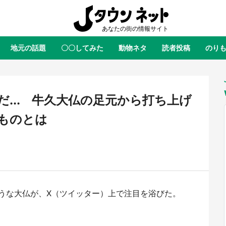
地元の話題
〇〇してみた
動物ネタ
読者投稿
のり
全国
全国
北海道
北海道
元
絶景
あの時はありがとう
物語がはじまる町へ
ふ
青森
岩手
宮城
秋田
東北
... 牛久大仏の足元から打ち上げ
茨城
栃木
群馬
埼玉
関東
ものとは
新潟
山梨
長野
甲信越
岐阜
静岡
愛知
三重
東海
富山
石川
福井
北陸
滋賀
京都
大阪
兵庫
関西
うな大仏が、X（ツイッター）上で注目を浴びた。
鳥取
島根
岡山
広島
中国
屋のひとりごと』の〝舞〟の世界
日向翔陽＆影山飛雄が笹かまを食
り込む 六本木ヒルズ展望台でコ
る！ アニメ『ハイキュー！！』
徳島
香川
愛媛
高知
四国
、本邦初公開の「猫猫像」も【8
舗「鐘崎」コラボで限定グッズも