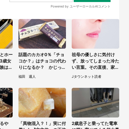
とホー
話題のカカオ0％「チョ
祖母の優しさに気付け
3歳女
コか？」はチョコの代わ
ず、放ってしまった冷た
族はど
りになるか？ かじった
い言葉。その直後、家の
なく
り溶かしたりして食べて
テーブルの上で見つけた
福田 週人
Jタウンネット読者
0代女
みた
ものは（福岡県・30代
女性）
るや
「異物混入？！」実に付
2歳息子と乗ってた電車