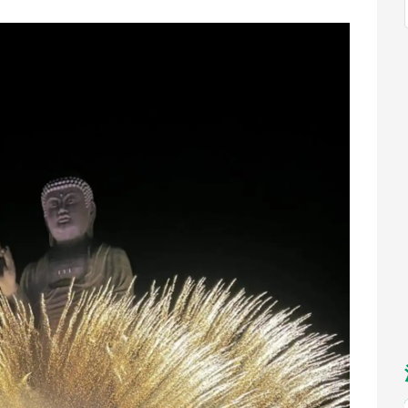
福岡
佐賀
長崎
熊本
～10／26】
九州
／1～31】
もっとみる
選択