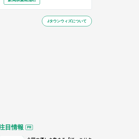
大分
宮崎
鹿児島
沖縄
～】
Jタウンウィズについて
する
注目情報