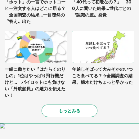
「ホット」の一言でホットコー
「40代って初老なの？」 30
を求めると、住人の男性が...」
ヒー注文する人はどこに居る？
0人に聞いた結果...世代ごとの
全国調査の結果...一目瞭然の
〝認識の差〟発覚
〝答え〟出た
一緒に働きたい『はたらくのり
年越しそばって大みそかのいつ
もの』1位はやっぱり飛行機だ
ごろ食べてる？→全国調査の結
けど... パイロットにも負けな
果、栃木だけちょっと早かった
い「外航船員」の魅力を伝えた
い！
もっとみる