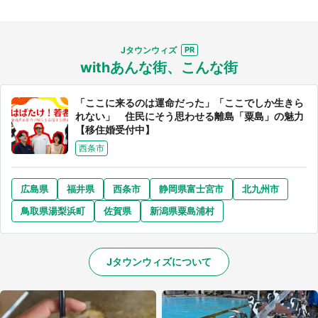
Jタウンウィズ
withあんな街、こんな街
「ここに来るのは運命だった」「ここでしか生きら
れない」 住民にそう思わせる離島「粟島」の魅力
【移住婚受付中】
西条市
広島県
福井県
西条市
静岡県富士宮市
北九州市
鳥取県湯梨浜町
佐賀県
新潟県粟島浦村
Jタウンウィズについて