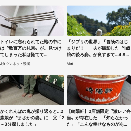
トイレに忘れられてた鞄の中に
「ジブリの世界」「冒険のはじ
は〝数百万の札束〟が。見つけ
まりだ！」 夫が撮影した〝1歳
てしまった私は慌てて...
娘の後ろ姿〟が良すぎて...4.8万
人感激
Jタウンネット読者
Met
かくれんぼの鬼が振り返ると...2
【崎陽軒】2店舗限定〝激レア弁
歳娘が〝まさかの姿〟に 父「2
当〟が存在した 「知らなかっ
～3分探しました」
た」「こんな幸せなものがあっ
たなんて...」