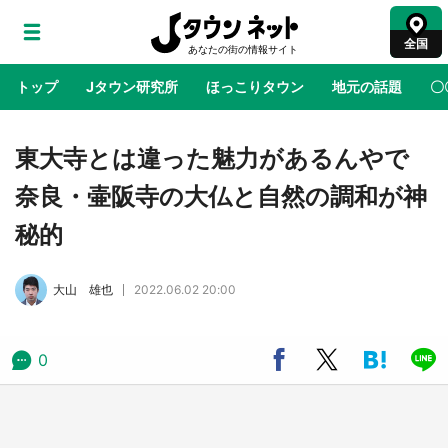
全国
トップ
Jタウン研究所
ほっこりタウン
地元の話題
〇
地域×二次元
絶景
あの時はありがとう
物語がはじ
東大寺とは違った魅力があるんやで
奈良・壷阪寺の大仏と自然の調和が神
ラプラス・ダークネスが栃木県を征服！？ 県
秘的
公式プロモ動画で「聖地」が生産されてます
【7／31～1／31】
大山 雄也
2022.06.02 20:00
『薬屋のひとりごと』の〝舞〟の世界に入り込
む 六本木ヒルズ展望台でコラボ、本邦初公開
の「猫猫像」も【8／1～10／26】
0
日向翔陽＆影山飛雄が笹かまを食べる！ アニ
メ『ハイキュー！！』×老舗「鐘崎」コラボで
限定グッズも【8／1～31】