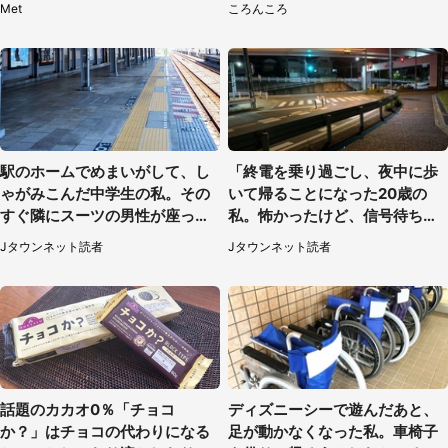
Met
ころんころ
駅のホームでめまいがして、し
「終電を乗り過ごし、夜中に歩
ゃがみこんだ中学生の私。その
いて帰ることになった20歳の
すぐ隣にスーツの男性が座って
私。怖かったけど、信号待ちの
きて（千葉県・20代女性）
車に道を尋ねたら...」（埼玉
Jタウンネット読者
Jタウンネット読者
県・60代女性）
話題のカカオ0％「チョコ
ディズニーシーで遊んだあと、
か？」はチョコの代わりになる
足が動かなくなった私。車椅子