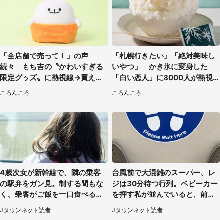
「全店舗で売って！」の声
「札幌行きたい」「絶対美味し
続々 もち吉の〝かわいすぎる
いやつ」 かき氷に変身した
限定グッズ〟に熱視線→買える
「白い恋人」に8000人が熱視
のは地元だけ？本社に聞く
線【期間限定】
ころんころ
ころんころ
4歳次女が新幹線で、隣の乗客
台風前で大混雑のスーパー、レ
の駅弁をガン見。制する間もな
ジは30分待つ行列。ベビーカー
く、乗客がご飯を一口食べると
を押す私が並んでいると、前の
（茨城県・50代女性）
男性客が...
Jタウンネット読者
Jタウンネット読者