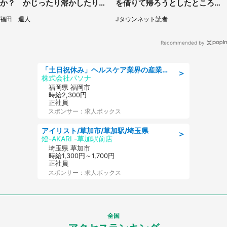
か？ かじったり溶かしたりし
を借りて帰ろうとしたところで
て食べてみた
キャストが（60代女性）
福田 週人
Jタウンネット読者
Recommended by
「土日祝休み」ヘルスケア業界の産業保健師/高時給/未経験OK/要資格:保健師、正看護師
＞
株式会社パソナ
福岡県 福岡市
時給2,300円
正社員
スポンサー：求人ボックス
アイリスト/草加市/草加駅/埼玉県
＞
燈-AKARI -草加駅前店
埼玉県 草加市
時給1,300円～1,700円
正社員
スポンサー：求人ボックス
全国