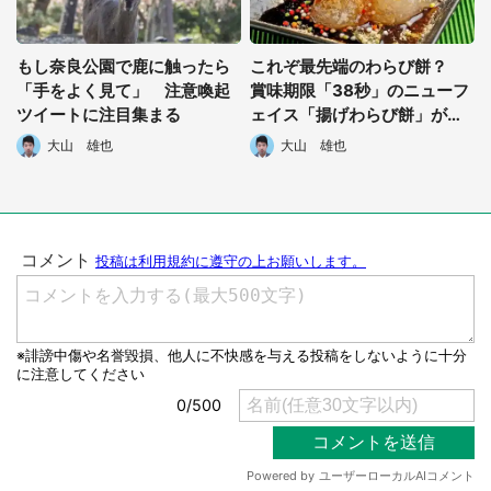
もし奈良公園で鹿に触ったら
これぞ最先端のわらび餅？
「手をよく見て」 注意喚起
賞味期限「38秒」のニューフ
ツイートに注目集まる
ェイス「揚げわらび餅」が奈
良で爆誕
大山 雄也
大山 雄也
選択する