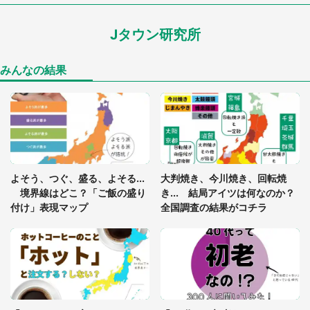
ードル高い」
Jタウン研究所
あまりにも四角すぎる猫、激写される 「これもう
座布団だろ」「食パンの耳」と1.4万人困惑
みんなの結果
「閉所恐怖症の私は新幹線で大パニック。隣席の青
年に『手を繋いで』とお願いしたら...」 体験談に
8万人感動
「ゾワゾワする」「本当に気持ち悪い」 道端でバ
よそう、つぐ、盛る、よそる...
大判焼き、今川焼き、回転焼
グっちゃってた〝野生の野菜〟に6.5万人戦慄
境界線はどこ？「ご飯の盛り
き... 結局アイツは何なのか？
付け」表現マップ
全国調査の結果がコチラ
「○○がない街に住んでいます」住人の呟きに30万
人驚がく 何が存在しないか、あなたはわかる？
「修学旅行に途中参加する娘を送って行ったら、真
っ暗な道で遭難状態。なんとか見つけた民家に助け