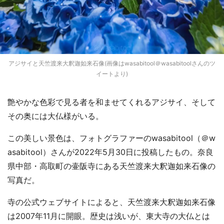
アジサイと天竺渡来大釈迦如来石像(画像はwasabitool＠wasabitoolさんのツ
イートより)
艶やかな色彩で見る者を和ませてくれるアジサイ、そして
その奥には大仏様がいる。
この美しい景色は、フォトグラファーのwasabitool（＠w
asabitool）さんが2022年5月30日に投稿したもの。奈良
県中部・高取町の壷阪寺にある天竺渡来大釈迦如来石像の
写真だ。
寺の公式ウェブサイトによると、天竺渡来大釈迦如来石像
は2007年11月に開眼。歴史は浅いが、東大寺の大仏とは