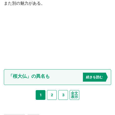
また別の魅力がある。
「桜大仏」の異名も
続きを読む
全文
1
2
3
表示