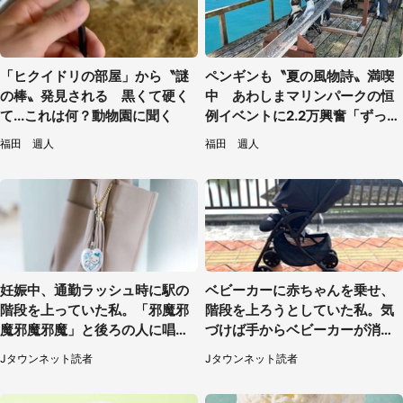
「ヒクイドリの部屋」から〝謎
ペンギンも〝夏の風物詩〟満喫
の棒〟発見される 黒くて硬く
中 あわしまマリンパークの恒
て...これは何？動物園に聞く
例イベントに2.2万興奮「ずっと
見てたい」
福田 週人
福田 週人
妊娠中、通勤ラッシュ時に駅の
ベビーカーに赤ちゃんを乗せ、
階段を上っていた私。「邪魔邪
階段を上ろうとしていた私。気
魔邪魔邪魔」と後ろの人に唱え
づけば手からベビーカーが消え
られて（神奈川県・30代女性）
ていて（神奈川県・60代女性）
Jタウンネット読者
Jタウンネット読者