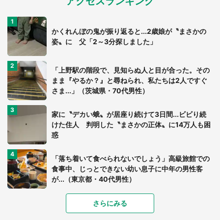
アクセスランキング
かくれんぼの鬼が振り返ると...2歳娘が〝まさかの
姿〟に 父「2～3分探しました」
「上野駅の階段で、見知らぬ人と目が合った。その
まま『やるか？』と尋ねられ、私たちは2人ですぐ
さま...」（茨城県・70代男性）
家に〝デカい蛾〟が居座り続けて3日間...ビビり続
けた住人 判明した〝まさかの正体〟に14万人も困
惑
「落ち着いて食べられないでしょう」高級旅館での
食事中、じっとできない幼い息子に中年の男性客
が...（東京都・40代男性）
「富豪すぎ」1歳息子の〝店頭駄々こね〟の内容に1.
さらにみる
7万人驚がく 「お菓子売り場ならまだしも...」「ハ