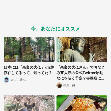
今、あなたにオススメ
日本には「奈良の大仏」が2体
「奈良の大仏さん」でおなじ
存在してるって、知ってた？
み東大寺の公式Twitter始動
なにを呟く予定？寺務所に聞
大山 雄也
いた
松葉 純一
都道府選択