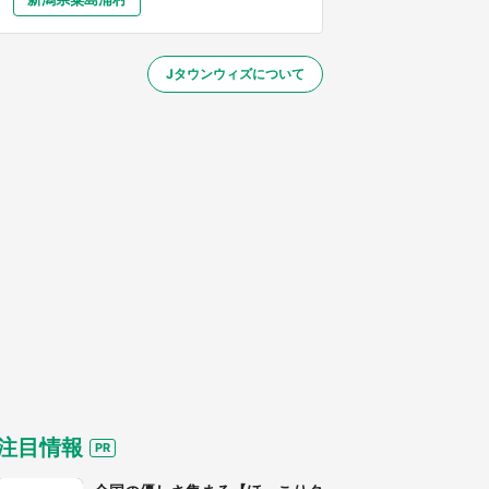
大分
宮崎
鹿児島
沖縄
ト部』『夏目友人帳』【～7／26】
Jタウンウィズについて
する
注目情報