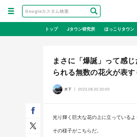
トップ
Jタウン研究所
ほっこりタウン
地域×二次
まさに「爆誕」って感じだ
られる無数の花火が表す
木下
2023.08.30 20:00
光り輝く巨大な花の上に立っているよ
『薬屋のひとりごと』の〝舞〟の世界
日向
に入り込む 六本木ヒルズ展望台でコ
る！
その様子がこちらだ。
ラボ、本邦初公開の「猫猫像」も【8
舗「