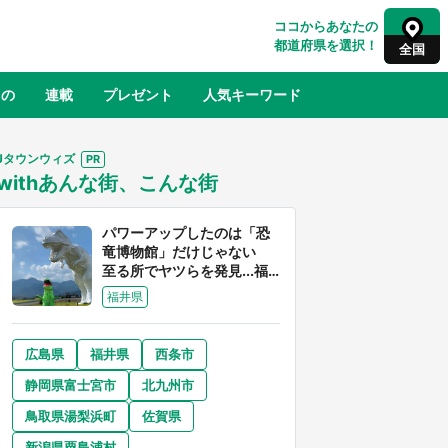
ココからあなたの
都道府県を選択！
全国
もの
連載
プレゼント
人気キーワード
Jタウンウィズ
withあんな街、こんな街
るさと納税
山形
福島
千葉
東京
神奈川
パワーアップしたのは「恐
竜博物館」だけじゃない
至る所でヤツらを発見...福
井県はもはや「ジュラシッ
福井県
ク・ワールド」だった
広島県
福井県
西条市
奈良
和歌山
静岡県富士宮市
北九州市
山口
舞台
新宿駅に〝巨人用少女漫画〟が出
鳥取県湯梨浜町
佐賀県
アー
現！？ バカデカサイズで、ページも
31
めくれる『CIPHER』『桜蘭高校ホス
新潟県粟島浦村