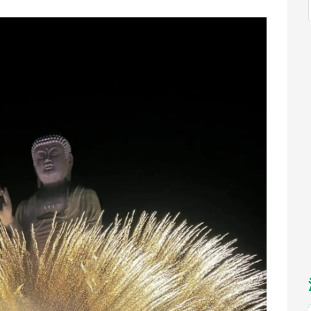
福岡
佐賀
長崎
熊本
～31】
九州
～】
もっとみる
選択