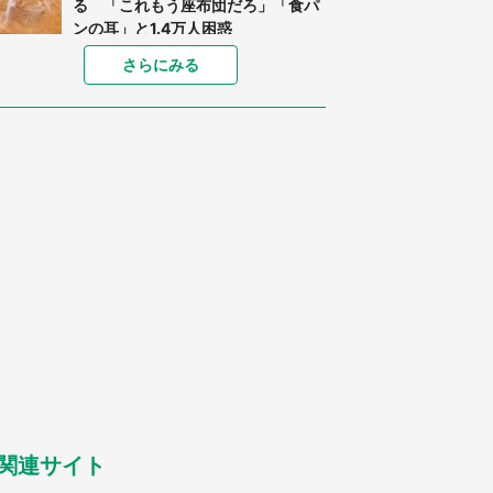
る 「これもう座布団だろ」「食パ
ンの耳」と1.4万人困惑
家に〝デカい蛾〟が居座り続けて3
さらにみる
日間...ビビり続けた住人 判明した
〝まさかの正体〟に14万人も困惑
「○○がない街に住んでいます」住
人の呟きに30万人驚がく 何が存在
しないか、あなたはわかる？
「閉所恐怖症の私は新幹線で大パニ
ック。隣席の青年に『手を繋いで』
とお願いしたら...」 体験談に8万
人感動
梅田の地下街でベビーカーを押しつ
つ迷う私に、見知らぬおじいさんが
わざわざ声をかけてきて（兵庫県・
30代女性）
「ゾワゾワする」「本当に気持ち悪
い」 道端でバグっちゃってた〝野
生の野菜〟に6.5万人戦慄
関連サイト