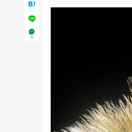
／1～10／26】
／1
0