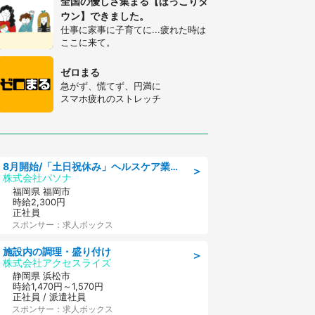
全国の優しさ集まる【ほっこりタ
ウン】できました。
仕事に家事に子育てに...疲れた時は
ここに来て。
ゼロまる
急がず、慌てず、円満に
スマホ疲れのストレッチ
8月開始/「土日祝休み」ヘルスケア業界の産業保健師/高時給/未経験OK/要資格:保健師、正看護師
＞
株式会社パソナ
福岡県 福岡市
時給2,300円
正社員
スポンサー：求人ボックス
施設内の調理・盛り付け
＞
株式会社アクセスライズ
静岡県 浜松市
時給1,470円～1,570円
正社員 / 派遣社員
スポンサー：求人ボックス