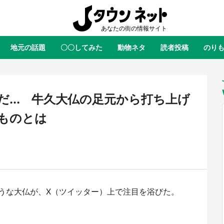
地元の話題
〇〇してみた
動物ネタ
読者投稿
のり
全国
全国
北海道
北海道
元
絶景
あの時はありがとう
物語がはじまる町へ
ふ
青森
岩手
宮城
秋田
東北
... 牛久大仏の足元から打ち上げ
茨城
栃木
群馬
埼玉
関東
ものとは
新潟
山梨
長野
甲信越
岐阜
静岡
愛知
三重
東海
富山
石川
福井
北陸
滋賀
京都
大阪
兵庫
関西
うな大仏が、X（ツイッター）上で注目を浴びた。
鳥取
島根
岡山
広島
中国
翔陽＆影山飛雄が笹かまを食べ
『小林さんちのメイドラゴン』と
 アニメ『ハイキュー！！』×老
のモデル・越谷がコラボ 田んぼ
徳島
香川
愛媛
高知
四国
鐘崎」コラボで限定グッズも【8
トの見頃にあわせて企画続々【7／