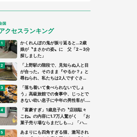
全国
アクセスランキング
かくれんぼの鬼が振り返ると...2歳
娘が〝まさかの姿〟に 父「2～3分
探しました」
「上野駅の階段で、見知らぬ人と目
が合った。そのまま『やるか？』と
尋ねられ、私たちは2人ですぐさ
ま...」（茨城県・70代男性）
「落ち着いて食べられないでしょ
う」高級旅館での食事中、じっとで
きない幼い息子に中年の男性客が...
（東京都・40代男性）
「富豪すぎ」1歳息子の〝店頭駄々
こね〟の内容に1.7万人驚がく 「お
菓子売り場ならまだしも...」「ハー
ドル高い」
あまりにも四角すぎる猫、激写され