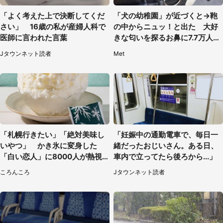
「よく考えた上で決断してくだ
「犬の幼稚園」が近づくと→鞄
さい」 16歳の私が産婦人科で
の中からニュッ！と出た 大好
医師に言われた言葉
きな匂いを探るお鼻に7.7万人も
ん絶
Jタウンネット読者
Met
「札幌行きたい」「絶対美味し
「妊娠中の通勤電車で、毎日一
いやつ」 かき氷に変身した
緒だったおじいさん。ある日、
「白い恋人」に8000人が熱視
車内で立ってたら後ろから...」
線【期間限定】
ころんころ
Jタウンネット読者