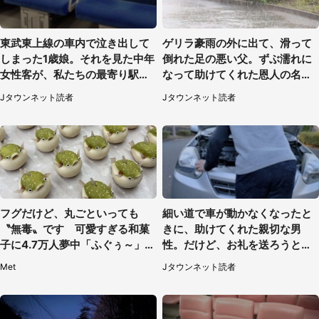
東武東上線の車内で泣き出して
ゲリラ豪雨の外に出て、滑って
しまった1歳娘。それを見た中年
倒れた足の悪い父。ずぶ濡れに
女性客が、私たちの最寄り駅ま
なって助けてくれた恩人の名前
でずっと（埼玉県・30代女性）
も聞かず...
Jタウンネット読者
Jタウンネット読者
フグだけど、丸ごといっても
細い道で車が動かなくなったと
〝無毒〟です 可愛すぎる和菓
きに、助けてくれた親切な男
子に4.7万人夢中「ふぐぅ～」
性。だけど、お礼を送ろうとし
「職人の技ですね」
た時に（大阪府・50代女性）
Met
Jタウンネット読者