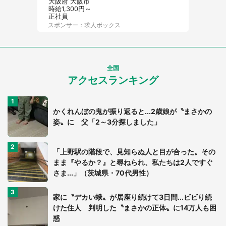
大阪府 大阪市
時給1,300円～
正社員
スポンサー：求人ボックス
全国
アクセスランキング
かくれんぼの鬼が振り返ると...2歳娘が〝まさかの
姿〟に 父「2～3分探しました」
「上野駅の階段で、見知らぬ人と目が合った。その
まま『やるか？』と尋ねられ、私たちは2人ですぐ
さま...」（茨城県・70代男性）
家に〝デカい蛾〟が居座り続けて3日間...ビビり続
けた住人 判明した〝まさかの正体〟に14万人も困
惑