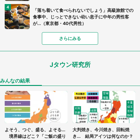
「落ち着いて食べられないでしょう」高級旅館での
食事中、じっとできない幼い息子に中年の男性客
が...（東京都・40代男性）
さらにみる
「可愛いのにホラー」「事件性を感じる」 ふわふ
わアザラシの〝赤い異変〟に3.2万人戦慄
Jタウン研究所
「孫にあげると思って、あなたにこれをあげる」
真夏の山道で見知らぬお婆さんに握らされたもの
（山口県・30代女性）
みんなの結果
「ゾワゾワする」「本当に気持ち悪い」 道端でバ
グっちゃってた〝野生の野菜〟に6.5万人戦慄
「閉所恐怖症の私は新幹線で大パニック。隣席の青
年に『手を繋いで』とお願いしたら...」 体験談に
よそう、つぐ、盛る、よそる...
大判焼き、今川焼き、回転焼
8万人感動
境界線はどこ？「ご飯の盛り
き... 結局アイツは何なのか？