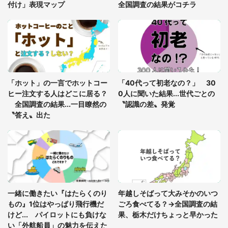
付け」表現マップ
全国調査の結果がコチラ
「富豪すぎ」1歳息子の〝店頭駄々こね〟の内容に1.
7万人驚がく 「お菓子売り場ならまだしも...」「ハ
ードル高い」
あまりにも四角すぎる猫、激写される 「これもう
座布団だろ」「食パンの耳」と1.4万人困惑
「ホット」の一言でホットコー
「40代って初老なの？」 30
ヒー注文する人はどこに居る？
0人に聞いた結果...世代ごとの
全国調査の結果...一目瞭然の
〝認識の差〟発覚
〝答え〟出た
一緒に働きたい『はたらくのり
年越しそばって大みそかのいつ
もの』1位はやっぱり飛行機だ
ごろ食べてる？→全国調査の結
けど... パイロットにも負けな
果、栃木だけちょっと早かった
い「外航船員」の魅力を伝えた