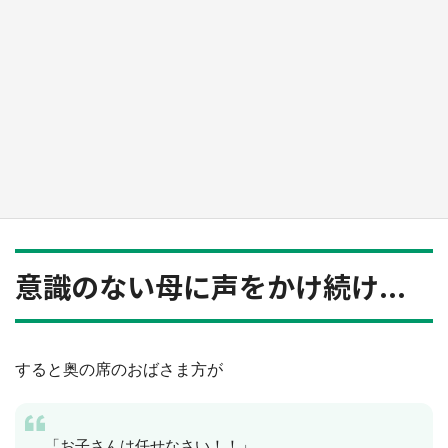
日向翔陽＆影山飛雄が笹かまを食べる！ アニ
メ『ハイキュー！！』×老舗「鐘崎」コラボで
限定グッズも【8／1～31】
もっとみる
意識のない母に声をかけ続け...
すると奥の席のおばさま方が
「お子さんは任せなさい！！」