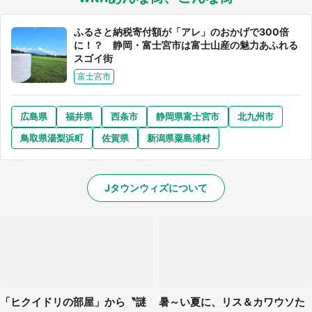
ふるさと納税寄付額が「アレ」のおかげで300倍
に！？ 静岡・富士宮市は富士山産の魅力あふれる
スゴイ街
富士宮市
広島県
福井県
西条市
静岡県富士宮市
北九州市
鳥取県湯梨浜町
佐賀県
新潟県粟島浦村
Jタウンウィズについて
「ヒクイドリの部屋」から〝謎
暑～い夏に、リス＆カワウソた