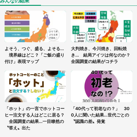
みんなの結果
「ゾワゾワする」「本当に気持ち悪い」 道端でバ
グっちゃってた〝野生の野菜〟に6.5万人戦慄
「閉所恐怖症の私は新幹線で大パニック。隣席の青
年に『手を繋いで』とお願いしたら...」 体験談に
よそう、つぐ、盛る、よそる...
大判焼き、今川焼き、回転焼
8万人感動
境界線はどこ？「ご飯の盛り
き... 結局アイツは何なのか？
付け」表現マップ
全国調査の結果がコチラ
「富豪すぎ」1歳息子の〝店頭駄々こね〟の内容に1.
7万人驚がく 「お菓子売り場ならまだしも...」「ハ
ードル高い」
あまりにも四角すぎる猫、激写される 「これもう
座布団だろ」「食パンの耳」と1.4万人困惑
「ホット」の一言でホットコー
「40代って初老なの？」 30
ヒー注文する人はどこに居る？
0人に聞いた結果...世代ごとの
全国調査の結果...一目瞭然の
〝認識の差〟発覚
〝答え〟出た