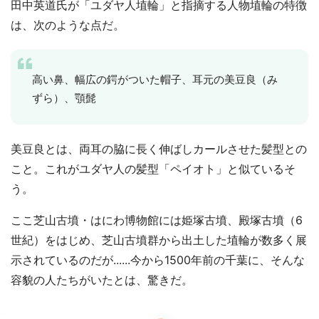
田中英道氏が「ユダヤ人埴輪」と指摘する人物埴輪の特徴
は、次のような点だ。
高い鼻、幅広の鍔がついた帽子、耳元の美豆良（み
ずら）、顎髭
美豆良とは、両耳の脇に長く伸ばしカールさせた髪型との
こと。これがユダヤ人の髪型「ペイオト」と似ているそ
う。
ここ芝山古墳・はにわ博物館には姫塚古墳、殿塚古墳（6
世紀）をはじめ、芝山古墳群から出土した埴輪が数多く展
示されているのだが......今から1500年前の千葉に、そんな
容貌の人たちがいたとは、驚きだ。