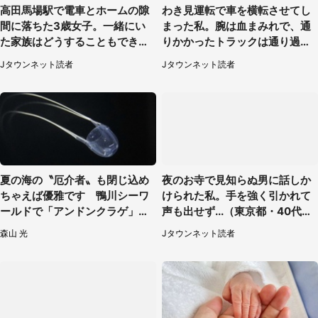
高田馬場駅で電車とホームの隙
わき見運転で車を横転させてし
間に落ちた3歳女子。一緒にい
まった私。腕は血まみれで、通
た家族はどうすることもできな
りかかったトラックは通り過ぎ
くて...（埼玉県・50代女性）
ていき...（福岡県・30代女性）
Jタウンネット読者
Jタウンネット読者
夏の海の〝厄介者〟も閉じ込め
夜のお寺で見知らぬ男に話しか
ちゃえば優雅です 鴨川シーワ
けられた私。手を強く引かれて
ールドで「アンドンクラゲ」期
声も出せず...（東京都・40代女
間限定展示【7／29～】
性）
森山 光
Jタウンネット読者