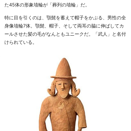
た45体の形象埴輪が「葬列の埴輪」だ。
特に目を引くのは、顎髭を蓄えて帽子をかぶる、男性の全
身像埴輪7体。顎髭、帽子、そして両耳の脇に伸ばしてカ
ールさせた髪の毛がなんともユニークだ。「武人」と名付
けられている。