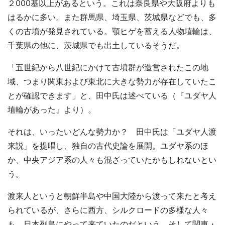
２000基以上があるという。これは奈良県や大阪府よりも
はるかに多い。また群馬県、埼玉県、茨城県などでも、多
くの古墳が発見されている。顎ヒゲを蓄える人物埴輪は、
千葉県の他に、茨城県でも出土しているそうだ。
「五世紀から八世紀にかけて古墳群が造営されたこの地
域、つまり関東および東北に大きな勢力が存在していたこ
とが確認できます」と、田中氏は述べている（『ユダヤ人
埴輪があった』より）。
それは、いったいどんな勢力か？ 田中氏は「ユダヤ人渡
来説」を提唱し、独自の古代史論を展開。ユダヤ系のほ
か、中央アジア系の人々も混ざっていたかもしれないとい
う。
渡来人というと朝鮮半島や中国大陸から渡って来たと考え
られているが、さらに西方、シルクロードの多様な人々
も、日本列島にやって来ていたのだという。そして関東・