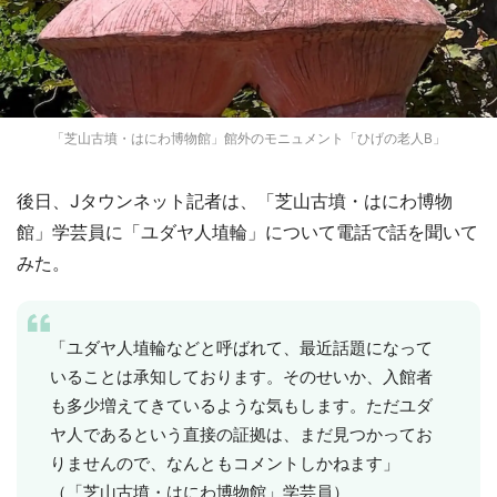
「芝山古墳・はにわ博物館」館外のモニュメント「ひげの老人B」
後日、Jタウンネット記者は、「芝山古墳・はにわ博物
館」学芸員に「ユダヤ人埴輪」について電話で話を聞いて
みた。
「ユダヤ人埴輪などと呼ばれて、最近話題になって
いることは承知しております。そのせいか、入館者
も多少増えてきているような気もします。ただユダ
ヤ人であるという直接の証拠は、まだ見つかってお
りませんので、なんともコメントしかねます」
（「芝山古墳・はにわ博物館」学芸員）