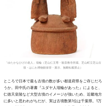
「ゆたかなひげの老人」埴輪（芝山仁王尊・観音教寺所蔵、芝山町立芝山古
墳・はにわ博物館保管・展示、無断転載禁止）
ところで日本で最も古墳の数が多い都道府県をご存じだろ
うか。田中氏の著書『ユダヤ人埴輪があった』によると、
仁徳天皇陵など大型古墳のイメージが強いため、近畿地方
に多いと思われがちだが、実は古墳数第1位は千葉県。1万