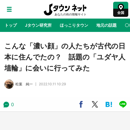
全国
トップ
Jタウン研究所
ほっこりタウン
地元の話題
〇
地域×二次元
絶景
あの時はありがとう
物語がはじ
こんな「濃い顔」の人たちが古代の日
本に住んでたの？ 話題の「ユダヤ人
アニメ『はたらく細胞』と神奈川県の3度目コ
埴輪」に会いに行ってみた
ラボ 作品の世界観通じて「小児がん」学べる
【8／10～31※平日限定】
松葉 純一
2022.10.11 10:29
鳥取・境港「ゲゲゲの妖怪楽園」限定だった鬼
太郎グッズ買える 銀座・博品館TOY PARKへ
急げ【8／8～31】
0
ラプラス・ダークネスが栃木県を征服！？ 県
公式プロモ動画で「聖地」が生産されてます
【7／31～1／31】