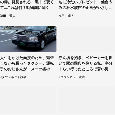
の棒〟発見される 黒くて硬く
ちに冷たいプレゼント 仙台う
て...これは何？動物園に聞く
みの杜水族館の企画がやさしい
【7／31～8／23】
福田 週人
福田 週人
人生をかけた面接のため、緊張
赤ん坊を抱き、ベビーカーを担
しながら乗ったタクシー。運転
いで駅の階段を降りる私。半分
手のおじさんが、スーツ姿の私
くらい行ったところで若い男性
を見て...（福岡県・30代女性）
が...（埼玉県・50代女性）
Jタウンネット読者
Jタウンネット読者