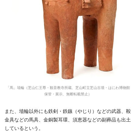
選択する
「馬」埴輪（芝山仁王尊・観音教寺所蔵、芝山町立芝山古墳・はにわ博物館
保管・展示、無断転載禁止）
また、埴輪以外にも鉄剣・鉄鏃（やじり）などの武器、鞍
金具などの馬具、金銅製耳環、須恵器などの副葬品も出土
しているという。