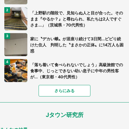
「上野駅の階段で、見知らぬ人と目が合った。その
まま『やるか？』と尋ねられ、私たちは2人ですぐ
さま...」（茨城県・70代男性）
家に〝デカい蛾〟が居座り続けて3日間...ビビり続
けた住人 判明した〝まさかの正体〟に14万人も困
惑
「落ち着いて食べられないでしょう」高級旅館での
食事中、じっとできない幼い息子に中年の男性客
が...（東京都・40代男性）
さらにみる
「可愛いのにホラー」「事件性を感じる」 ふわふ
わアザラシの〝赤い異変〟に3.2万人戦慄
Jタウン研究所
「孫にあげると思って、あなたにこれをあげる」
真夏の山道で見知らぬお婆さんに握らされたもの
（山口県・30代女性）