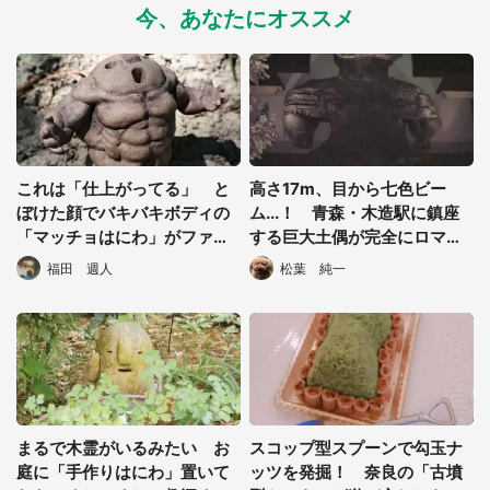
今、あなたにオススメ
これは「仕上がってる」 と
高さ17m、目から七色ビー
ぼけた顔でバキバキボディの
ム...！ 青森・木造駅に鎮座
「マッチョはにわ」がファン
する巨大土偶が完全にロマン
キーすぎる
の塊だった
福田 週人
松葉 純一
まるで木霊がいるみたい お
スコップ型スプーンで勾玉ナ
庭に「手作りはにわ」置いて
ッツを発掘！ 奈良の「古墳