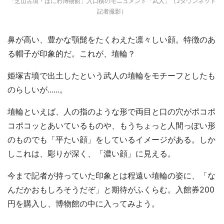
「芝山古墳・はにわ博物館」入口横のモニュメント「武人」（Jタウンネット
記者撮影）
鼻が高い、豊かな顎髭をたくわえた凛々しい顔。特徴のあ
る帽子が印象的だ。これが、埴輪？
姫塚古墳で出土したという武人の埴輪をモチーフとしたも
のらしいが......。
埴輪といえば、人の指のような形で両目と口の穴がポコポ
コポコッとあいているものや、もうちょっと人間っぽい形
のものでも「平たい顔」をしているイメージがある。しか
しこれは、彫りが深く、「濃い顔」に見える。
今まで記者が持っていた印象とは程遠い埴輪の姿に、「な
んだかおもしろそうだぞ」と期待がふくらむ。入館券200
円を購入し、博物館の中に入ってみよう。