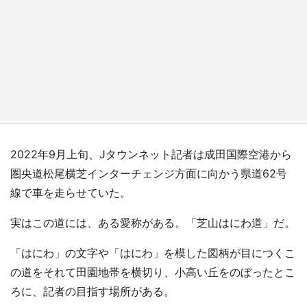
『薬屋のひとりごと』の〝舞〟の世界に入り込
む 六本木ヒルズ展望台でコラボ、本邦初公開
の「猫猫像」も【8／1～10／26】
もっとみる
2022年9月上旬、Jタウンネット記者は成田国際空港から
圏央道松尾横芝インターチェンジ方面に向かう県道62号
線で車を走らせていた。
実はこの道には、ある愛称がある。「芝山はにわ道」だ。
「はにわ」の文字や「はにわ」を模した図柄が目につくこ
の道をそれて田園地帯を横切り、小高い丘をのぼったとこ
ろに、記者の目指す場所がある。