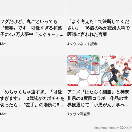
フグだけど、丸ごといっても
「よく考えた上で決断してくだ
〝無毒〟です 可愛すぎる和菓
さい」 16歳の私が産婦人科で
子に4.7万人夢中「ふぐぅ～」
医師に言われた言葉
「職人の技ですね」
Met
Jタウンネット読者
「めちゃくちゃ遠すぎ」「可愛
アニメ『はたらく細胞』と神奈
すぎます」 2歳児がカボチャを
川県の3度目コラボ 作品の世
切ったら...〝左手〟の場所に5.3
界観通じて「小児がん」学べる
万人もん絶
【8／10～31※平日限定】
Met
Jタウン調査隊
Recommended by