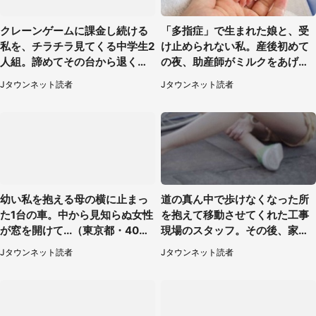
クレーンゲームに課金し続ける
「多指症」で生まれた娘と、受
私を、チラチラ見てくる中学生2
け止められない私。産後初めて
人組。諦めてその台から退く
の夜、助産師がミルクをあげて
と、後ろから声が（東京都・40
るのを見て...（静岡県・20代女
Jタウンネット読者
Jタウンネット読者
代女性）
性）
幼い私を抱える母の横に止まっ
道の真ん中で歩けなくなった所
た1台の車。中から見知らぬ女性
を抱えて移動させてくれた工事
が窓を開けて...（東京都・40代
現場のスタッフ。その後、家ま
男性）
で私を送ると（大阪府・40代女
Jタウンネット読者
Jタウンネット読者
性）