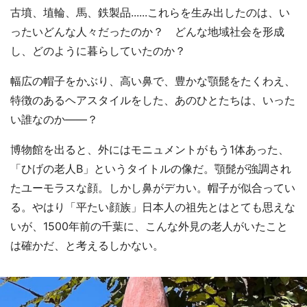
古墳、埴輪、馬、鉄製品......これらを生み出したのは、い
ったいどんな人々だったのか？ どんな地域社会を形成
し、どのように暮らしていたのか？
幅広の帽子をかぶり、高い鼻で、豊かな顎髭をたくわえ、
特徴のあるヘアスタイルをした、あのひとたちは、いった
い誰なのか――？
博物館を出ると、外にはモニュメントがもう1体あった、
「ひげの老人B」というタイトルの像だ。顎髭が強調され
たユーモラスな顔。しかし鼻がデカい。帽子が似合ってい
る。やはり「平たい顔族」日本人の祖先とはとても思えな
いが、1500年前の千葉に、こんな外見の老人がいたこと
は確かだ、と考えるしかない。