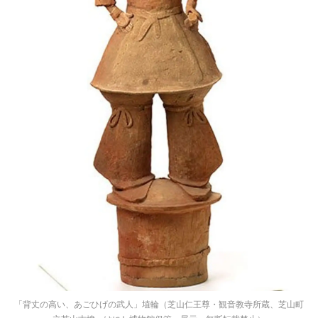
「背丈の高い、あごひげの武人」埴輪（芝山仁王尊・観音教寺所蔵、芝山町