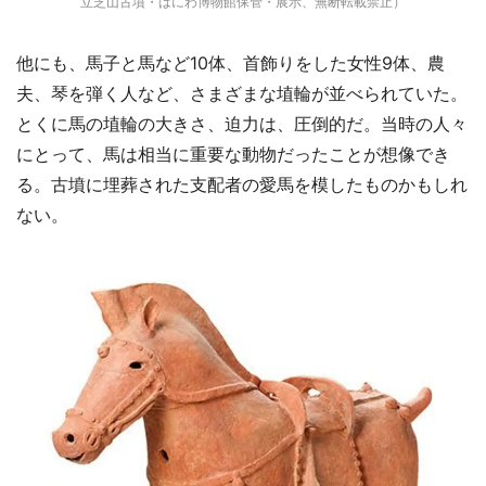
立芝山古墳・はにわ博物館保管・展示、無断転載禁止）
他にも、馬子と馬など10体、首飾りをした女性9体、農
夫、琴を弾く人など、さまざまな埴輪が並べられていた。
とくに馬の埴輪の大きさ、迫力は、圧倒的だ。当時の人々
にとって、馬は相当に重要な動物だったことが想像でき
る。古墳に埋葬された支配者の愛馬を模したものかもしれ
ない。
都道府選択