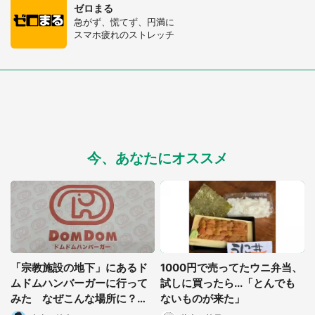
ゼロまる
急がず、慌てず、円満に
スマホ疲れのストレッチ
今、あなたにオススメ
都道府選択
「宗教施設の地下」にあるド
1000円で売ってたウニ弁当、
ムドムハンバーガーに行って
試しに買ったら...「とんでも
みた なぜこんな場所に？広
ないものが来た」
報に聞くと...