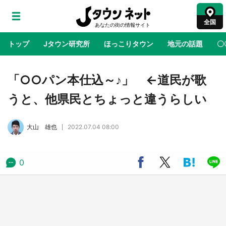
全国
トップ
Jタウン研究所
ほっこりタウン
地元の話題
〇
地域×二次元
絶景
あの時はありがとう
物語がはじ
「○○パン本仕込～♪」 ←道民が歌
うと、他県民とちょっと違うらしい
鳥取・境港「ゲゲゲの妖怪楽園」限定だった鬼
太郎グッズ買える 銀座・博品館TOY PARKへ
大山 雄也
2022.07.04 08:00
急げ【8／8～31】
ラプラス・ダークネスが栃木県を征服！？ 県
0
公式プロモ動画で「聖地」が生産されてます
【7／31～1／31】
『薬屋のひとりごと』の〝舞〟の世界に入り込
む 六本木ヒルズ展望台でコラボ、本邦初公開
の「猫猫像」も【8／1～10／26】