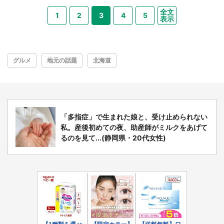
全文
1
2
3
4
5
表示
グルメ
地元の話題
北海道
「多指症」で生まれた娘と、受け止められない
私。産後初めての夜、助産師がミルクをあげて
るのを見て...(静岡県・20代女性)