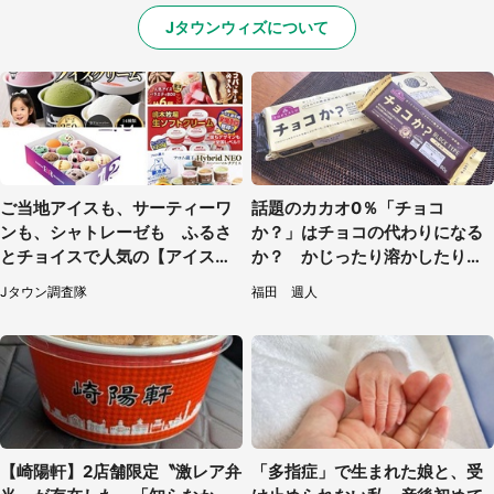
Jタウンウィズについて
ご当地アイスも、サーティーワ
話題のカカオ0％「チョコ
ンも、シャトレーゼも ふるさ
か？」はチョコの代わりになる
とチョイスで人気の【アイス】
か？ かじったり溶かしたりし
5選
て食べてみた
Jタウン調査隊
福田 週人
【崎陽軒】2店舗限定〝激レア弁
「多指症」で生まれた娘と、受