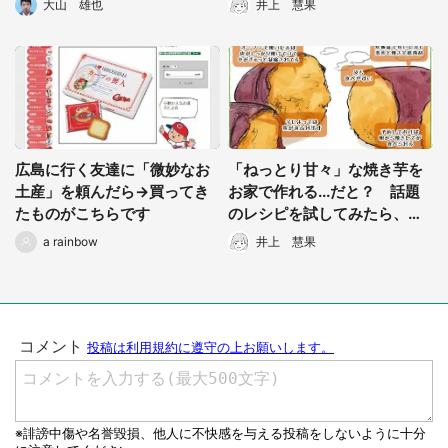
大山 雄也
井上 慧果
広島に行く友達に「微妙なお
「ねっとり甘々」な焼き芋を
土産」を頼んだら→買ってき
お家で作れる...だと？ 話題
たものがこちらです
のレシピを試してみたら、簡
単すぎておののいた
a rainbow
井上 慧果
選択する