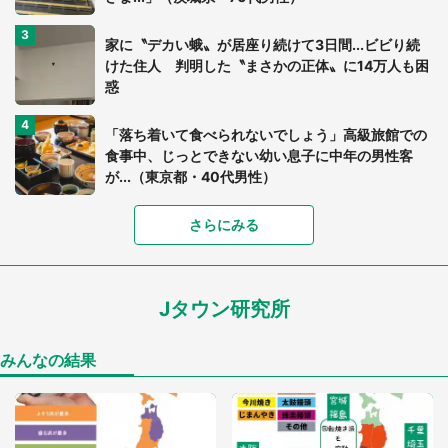
家に〝デカい蛾〟が居座り続けて3日間...ビビり続
けた住人 判明した〝まさかの正体〟に14万人も困
惑
「落ち着いて食べられないでしょう」高級旅館での
食事中、じっとできない幼い息子に中年の男性客
が...（東京都・40代男性）
「富豪すぎ」1歳息子の〝店頭駄々こね〟の内容に1.
さらにみる
7万人驚がく 「お菓子売り場ならまだしも...」「ハ
ードル高い」
Jタウン研究所
「閉所恐怖症の私は新幹線で大パニック。隣席の青
年に『手を繋いで』とお願いしたら...」 体験談に
8万人感動
みんなの結果
「ゾワゾワする」「本当に気持ち悪い」 道端でバ
グっちゃってた〝野生の野菜〟に6.5万人戦慄