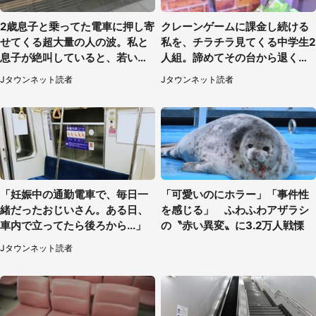
2歳息子と乗ってた電車に押し寄
クレーンゲームに課金し続ける
せてくる超大量の人の波。私と
私を、チラチラ見てくる中学生2
息子が絶叫していると、若いカ
人組。諦めてその台から退く
ップルの乗客が...（東京都・60
と、後ろから声が（東京都・40
Jタウンネット読者
Jタウンネット読者
代女性）
代女性）
「妊娠中の通勤電車で、毎日一
「可愛いのにホラー」「事件性
緒だったおじいさん。ある日、
を感じる」 ふわふわアザラシ
車内で立ってたら後ろから...」
の〝赤い異変〟に3.2万人戦慄
Jタウンネット読者