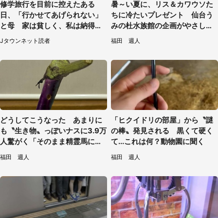
修学旅行を目前に控えたある
暑～い夏に、リス＆カワウソた
日、「行かせてあげられない」
ちに冷たいプレゼント 仙台う
と母 家は貧しく、私は納得し
みの杜水族館の企画がやさしい
たけれど...（北海道・70代以上
【7／31～8／23】
Jタウンネット読者
福田 週人
女性）
どうしてこうなった あまりに
「ヒクイドリの部屋」から〝謎
も〝生き物〟っぽいナスに3.9万
の棒〟発見される 黒くて硬く
人驚がく「そのまま精霊馬に使
て...これは何？動物園に聞く
えそう」
福田 週人
福田 週人