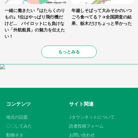
一緒に働きたい『はたらくのり
年越しそばって大みそかのいつ
もの』1位はやっぱり飛行機だ
ごろ食べてる？→全国調査の結
けど... パイロットにも負けな
果、栃木だけちょっと早かった
い「外航船員」の魅力を伝えた
い！
もっとみる
コンテンツ
サイト関連
地元の話題
Jタウンネットについて
〇〇してみた
読者投稿フォーム
動物ネタ
お問い合わせ