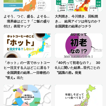
あまりにも四角すぎる猫、激写される 「これもう
よそう、つぐ、盛る、よそる...
大判焼き、今川焼き、回転焼
座布団だろ」「食パンの耳」と1.4万人困惑
境界線はどこ？「ご飯の盛り
き... 結局アイツは何なのか？
付け」表現マップ
全国調査の結果がコチラ
「修学旅行に途中参加する娘を送って行ったら、真
っ暗な道で遭難状態。なんとか見つけた民家に助け
を求めると、住人の男性が...」
「孫にあげると思って、あなたにこれをあげる」
真夏の山道で見知らぬお婆さんに握らされたもの
「ホット」の一言でホットコー
「40代って初老なの？」 30
（山口県・30代女性）
ヒー注文する人はどこに居る？
0人に聞いた結果...世代ごとの
全国調査の結果...一目瞭然の
〝認識の差〟発覚
〝答え〟出た