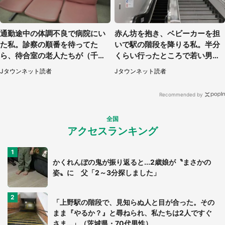
通勤途中の体調不良で病院にい
赤ん坊を抱き、ベビーカーを担
た私。診察の順番を待ってた
いで駅の階段を降りる私。半分
ら、待合室の老人たちが（千葉
くらい行ったところで若い男性
県・50代男性）
が...（埼玉県・50代女性）
Jタウンネット読者
Jタウンネット読者
Recommended by
全国
アクセスランキング
かくれんぼの鬼が振り返ると...2歳娘が〝まさかの
姿〟に 父「2～3分探しました」
「上野駅の階段で、見知らぬ人と目が合った。その
まま『やるか？』と尋ねられ、私たちは2人ですぐ
さま...」（茨城県・70代男性）