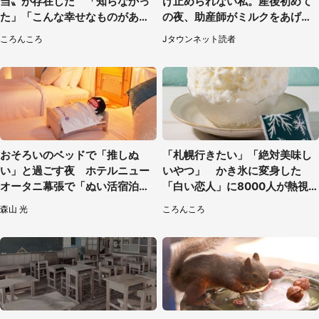
当〟が存在した 「知らなかっ
け止められない私。産後初めて
た」「こんな幸せなものがあっ
の夜、助産師がミルクをあげて
たなんて...」
るのを見て...（静岡県・20代女
ころんころ
Jタウンネット読者
性）
おそろいのベッドで「推しぬ
「札幌行きたい」「絶対美味し
い」と過ごす夜 ホテルニュー
いやつ」 かき氷に変身した
オータニ幕張で「ぬい活宿泊プ
「白い恋人」に8000人が熱視
ラン」開始【8／8～3／31】
線【期間限定】
森山 光
ころんころ