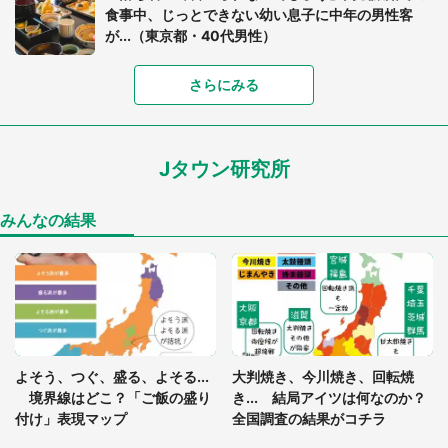
食事中、じっとできない幼い息子に中年の男性客
が...（東京都・40代男性）
「富豪すぎ」1歳息子の〝店頭駄々こね〟の内容に1.
さらにみる
7万人驚がく 「お菓子売り場ならまだしも...」「ハ
ードル高い」
Jタウン研究所
あまりにも四角すぎる猫、激写される 「これもう
座布団だろ」「食パンの耳」と1.4万人困惑
みんなの結果
「閉所恐怖症の私は新幹線で大パニック。隣席の青
年に『手を繋いで』とお願いしたら...」 体験談に
8万人感動
「ゾワゾワする」「本当に気持ち悪い」 道端でバ
よそう、つぐ、盛る、よそる...
大判焼き、今川焼き、回転焼
グっちゃってた〝野生の野菜〟に6.5万人戦慄
境界線はどこ？「ご飯の盛り
き... 結局アイツは何なのか？
付け」表現マップ
全国調査の結果がコチラ