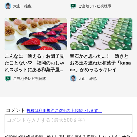
気になる
大山 雄也
ご当地テレビ視聴隊
選択する
こんなに「映える」お団子見
宝石かと思った...！ 透きと
たことない♡ 福岡のおしゃ
おる玉を連ねた和菓子「kasa
れスポットにある和菓子屋が
ne」がめっちゃキレイ
ステキ
ご当地テレビ視聴隊
大山 雄也