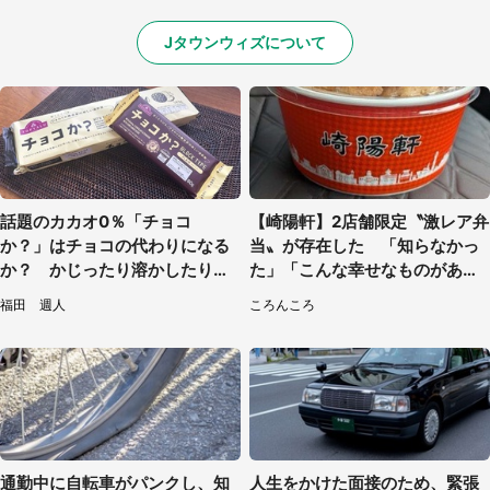
Jタウンウィズについて
話題のカカオ0％「チョコ
【崎陽軒】2店舗限定〝激レア弁
か？」はチョコの代わりになる
当〟が存在した 「知らなかっ
か？ かじったり溶かしたりし
た」「こんな幸せなものがあっ
て食べてみた
たなんて...」
福田 週人
ころんころ
通勤中に自転車がパンクし、知
人生をかけた面接のため、緊張