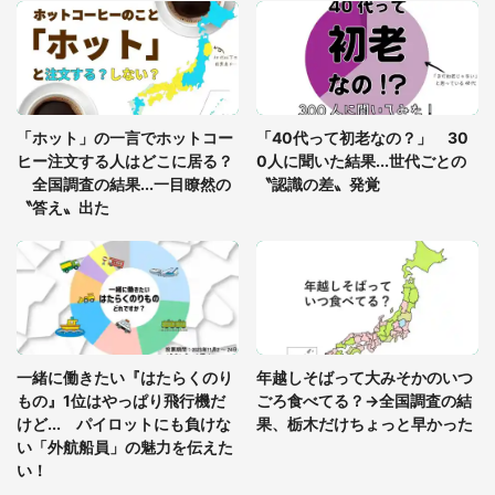
「○○がない街に住んでいます」住人の呟きに30万
人驚がく 何が存在しないか、あなたはわかる？
「修学旅行に途中参加する娘を送って行ったら、真
っ暗な道で遭難状態。なんとか見つけた民家に助け
「ホット」の一言でホットコー
「40代って初老なの？」 30
を求めると、住人の男性が...」
ヒー注文する人はどこに居る？
0人に聞いた結果...世代ごとの
全国調査の結果...一目瞭然の
〝認識の差〟発覚
〝答え〟出た
一緒に働きたい『はたらくのり
年越しそばって大みそかのいつ
もの』1位はやっぱり飛行機だ
ごろ食べてる？→全国調査の結
けど... パイロットにも負けな
果、栃木だけちょっと早かった
い「外航船員」の魅力を伝えた
い！