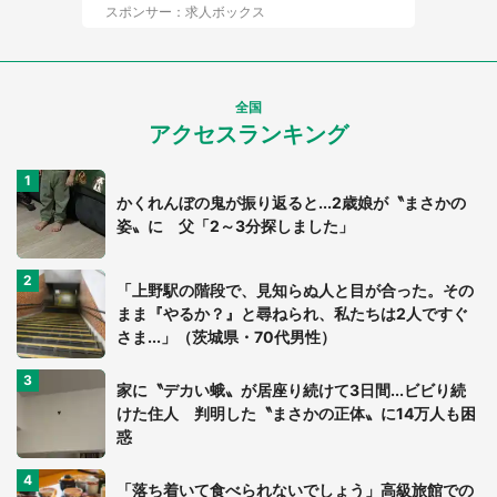
スポンサー：求人ボックス
全国
アクセスランキング
かくれんぼの鬼が振り返ると...2歳娘が〝まさかの
姿〟に 父「2～3分探しました」
「上野駅の階段で、見知らぬ人と目が合った。その
まま『やるか？』と尋ねられ、私たちは2人ですぐ
さま...」（茨城県・70代男性）
家に〝デカい蛾〟が居座り続けて3日間...ビビり続
けた住人 判明した〝まさかの正体〟に14万人も困
惑
「落ち着いて食べられないでしょう」高級旅館での