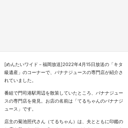
『小林さんちのメイドラゴン』と舞台のモデ
ル・越谷がコラボ 田んぼアートの見頃にあわ
せて企画続々【7／31～】
もっとみる
[めんたいワイド－福岡放送]2022年4月15日放送の「キタ
級遺産」のコーナーで、バナナジュースの専門店が紹介さ
れていました。
番組で門司港駅周辺を散策していたところ、バナナジュー
スの専門店を発見。お店の名前は「てるちゃんのバナナジ
ュース」です。
店主の菊池照代さん（てるちゃん）は、夫とともに印鑑の