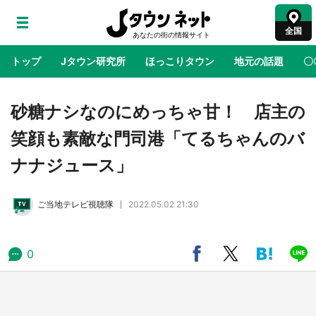
全国
トップ
Jタウン研究所
ほっこりタウン
地元の話題
〇
地域×二次元
絶景
あの時はありがとう
物語がはじ
砂糖ナシなのにめっちゃ甘！ 店主の
笑顔も素敵な門司港「てるちゃんのバ
ラプラス・ダークネスが栃木県を征服！？ 県
ナナジュース」
公式プロモ動画で「聖地」が生産されてます
【7／31～1／31】
ご当地テレビ視聴隊
2022.05.02 21:30
『薬屋のひとりごと』の〝舞〟の世界に入り込
む 六本木ヒルズ展望台でコラボ、本邦初公開
の「猫猫像」も【8／1～10／26】
0
日向翔陽＆影山飛雄が笹かまを食べる！ アニ
メ『ハイキュー！！』×老舗「鐘崎」コラボで
限定グッズも【8／1～31】