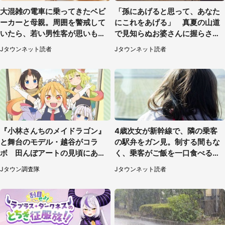
大混雑の電車に乗ってきたベビ
「孫にあげると思って、あなた
ーカーと母親。周囲を警戒して
にこれをあげる」 真夏の山道
いたら、若い男性客が思いもよ
で見知らぬお婆さんに握らされ
らぬ行動に（東京都・50代女
たもの（山口県・30代女性）
Jタウンネット読者
Jタウンネット読者
性）
『小林さんちのメイドラゴン』
4歳次女が新幹線で、隣の乗客
と舞台のモデル・越谷がコラ
の駅弁をガン見。制する間もな
ボ 田んぼアートの見頃にあわ
く、乗客がご飯を一口食べると
せて企画続々【7／31～】
（茨城県・50代女性）
Jタウン調査隊
Jタウンネット読者