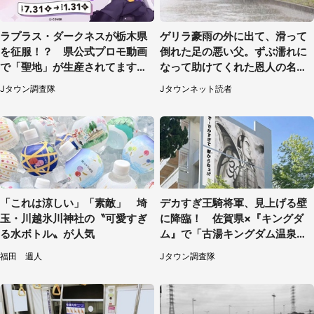
ラプラス・ダークネスが栃木県
ゲリラ豪雨の外に出て、滑って
を征服！？ 県公式プロモ動画
倒れた足の悪い父。ずぶ濡れに
で「聖地」が生産されてます【7
なって助けてくれた恩人の名前
／31～1／31】
も聞かず...
Jタウン調査隊
Jタウンネット読者
「これは涼しい」「素敵」 埼
デカすぎ王騎将軍、見上げる壁
玉・川越氷川神社の〝可愛すぎ
に降臨！ 佐賀県×『キングダ
る水ボトル〟が人気
ム』で「古湯キングダム温泉
郷」【7／17～9／30】
福田 週人
Jタウン調査隊