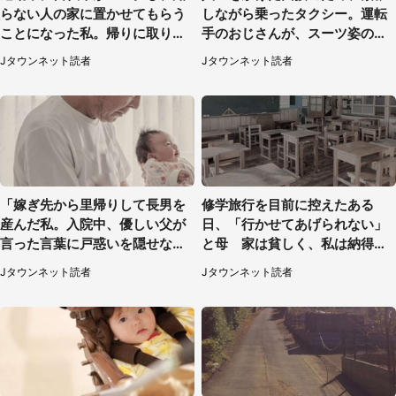
らない人の家に置かせてもらう
しながら乗ったタクシー。運転
ことになった私。帰りに取りに
手のおじさんが、スーツ姿の私
行くと、なんと...（東京都・40
を見て...（福岡県・30代女性）
Jタウンネット読者
Jタウンネット読者
代女性）
「嫁ぎ先から里帰りして長男を
修学旅行を目前に控えたある
産んだ私。入院中、優しい父が
日、「行かせてあげられない」
言った言葉に戸惑いを隠せな
と母 家は貧しく、私は納得し
い」（兵庫県・50代女性）
たけれど...（北海道・70代以上
Jタウンネット読者
Jタウンネット読者
女性）