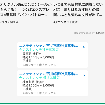
オリジナルBigぷくぷくシールが
いつまでも目的地に到着しない
もらえる！ つくばエクスプレ
バス 周りは見渡す限りの暗
ス×東武線『パウ・パトロー
闇、ふと見知らぬ女性が出てき
ル』スタンプラリー【7／18～8
た（神奈川県・40代男性）
Jタウン調査隊
Jタウンネット読者
／31】
Recommended by
エステティシャン/三ノ宮駅/社員募集/8月9日更新
＞
全力ストレッチ神戸三宮店
兵庫県 神戸市
時給1,600円～5,000円
正社員
スポンサー：求人ボックス
エステティシャン/石川町駅/社員募集/8月9日更新
＞
全力ストレッチ 横浜元町店
神奈川県 横浜市
時給1,600円～3,000円
正社員
スポンサー：求人ボックス