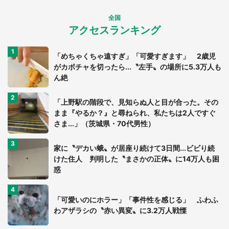
全国
アクセスランキング
「めちゃくちゃ遠すぎ」「可愛すぎます」 2歳児
がカボチャを切ったら...〝左手〟の場所に5.3万人も
ん絶
「上野駅の階段で、見知らぬ人と目が合った。その
まま『やるか？』と尋ねられ、私たちは2人ですぐ
さま...」（茨城県・70代男性）
家に〝デカい蛾〟が居座り続けて3日間...ビビり続
けた住人 判明した〝まさかの正体〟に14万人も困
惑
「可愛いのにホラー」「事件性を感じる」 ふわふ
わアザラシの〝赤い異変〟に3.2万人戦慄