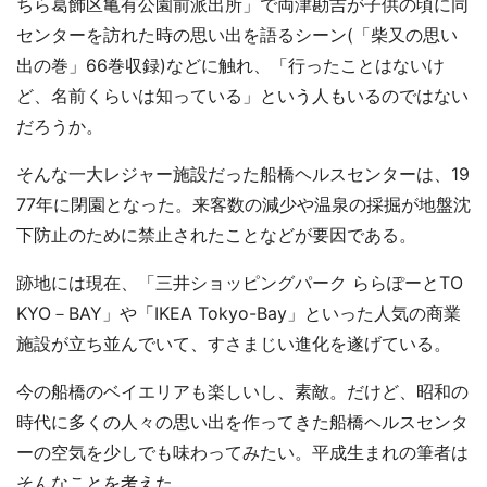
ちら葛飾区亀有公園前派出所」で両津勘吉が子供の頃に同
センターを訪れた時の思い出を語るシーン(「柴又の思い
出の巻」66巻収録)などに触れ、「行ったことはないけ
ど、名前くらいは知っている」という人もいるのではない
だろうか。
そんな一大レジャー施設だった船橋ヘルスセンターは、19
77年に閉園となった。来客数の減少や温泉の採掘が地盤沈
下防止のために禁止されたことなどが要因である。
跡地には現在、「三井ショッピングパーク ららぽーとTO
KYO－BAY」や「IKEA Tokyo-Bay」といった人気の商業
施設が立ち並んでいて、すさまじい進化を遂げている。
今の船橋のベイエリアも楽しいし、素敵。だけど、昭和の
時代に多くの人々の思い出を作ってきた船橋ヘルスセンタ
ーの空気を少しでも味わってみたい。平成生まれの筆者は
そんなことを考えた。