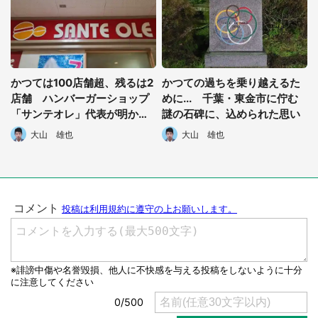
かつては100店舗超、残るは2
かつての過ちを乗り越えるた
店舗 ハンバーガーショップ
めに... 千葉・東金市に佇む
「サンテオレ」代表が明かし
謎の石碑に、込められた思い
た再展開への思い
大山 雄也
大山 雄也
選択する