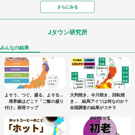
「落ち着いて食べられないでしょう」高級旅館での
さらにみる
食事中、じっとできない幼い息子に中年の男性客
が...（東京都・40代男性）
Jタウン研究所
「孫にあげると思って、あなたにこれをあげる」
真夏の山道で見知らぬお婆さんに握らされたもの
（山口県・30代女性）
みんなの結果
「閉所恐怖症の私は新幹線で大パニック。隣席の青
年に『手を繋いで』とお願いしたら...」 体験談に
8万人感動
「ゾワゾワする」「本当に気持ち悪い」 道端でバ
よそう、つぐ、盛る、よそる...
大判焼き、今川焼き、回転焼
グっちゃってた〝野生の野菜〟に6.5万人戦慄
境界線はどこ？「ご飯の盛り
き... 結局アイツは何なのか？
付け」表現マップ
全国調査の結果がコチラ
かくれんぼの鬼が振り返ると...2歳娘が〝まさかの
姿〟に 父「2～3分探しました」