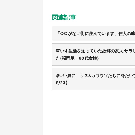
関連記事
「○○がない街に住んでいます」住人の呟
車いす生活を送っていた故郷の友人 サラ
た(福岡県・60代女性)
暑~い夏に、リス&カワウソたちに冷たいプ
8/23】