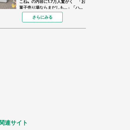
こね〟の内容に1.7万人驚がく 「お
菓子売り場ならまだしも...」「ハー
ドル高い」
あまりにも四角すぎる猫、激写され
さらにみる
る 「これもう座布団だろ」「食パ
ンの耳」と1.4万人困惑
「閉所恐怖症の私は新幹線で大パニ
ック。隣席の青年に『手を繋いで』
とお願いしたら...」 体験談に8万
人感動
「ゾワゾワする」「本当に気持ち悪
い」 道端でバグっちゃってた〝野
生の野菜〟に6.5万人戦慄
「○○がない街に住んでいます」住
人の呟きに30万人驚がく 何が存在
しないか、あなたはわかる？
「修学旅行に途中参加する娘を送っ
て行ったら、真っ暗な道で遭難状
態。なんとか見つけた民家に助けを
求めると、住人の男性が...」
関連サイト