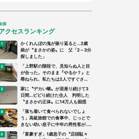
全国
アクセスランキング
かくれんぼの鬼が振り返ると...2歳
娘が〝まさかの姿〟に 父「2～3分
探しました」
「上野駅の階段で、見知らぬ人と目
が合った。そのまま『やるか？』と
尋ねられ、私たちは2人ですぐさ
ま...」（茨城県・70代男性）
家に〝デカい蛾〟が居座り続けて3
日間...ビビり続けた住人 判明した
〝まさかの正体〟に14万人も困惑
「落ち着いて食べられないでしょ
う」高級旅館での食事中、じっとで
きない幼い息子に中年の男性客が...
（東京都・40代男性）
「富豪すぎ」1歳息子の〝店頭駄々