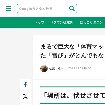
トップ
Jタウン研究所
ほっこりタウン
地域×二次
まるで巨大な「体育マッ
た「雪ぴ」がとんでもな
松葉 純一
2022.02.21 19:00
「場所は、伏せさせ
ラプラス・ダークネスが栃木県を征
『薬
服！？ 県公式プロモ動画で「聖地」
に入
が生産されてます【7／31～1／31】
ラボ