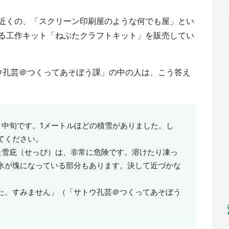
福岡
佐賀
長崎
熊本
～10／26】
九州
／1～31】
近くの、「スクリーン印刷屋のような何でも屋」とい
もっとみる
る工作キット「ねぶたクラフトキット」を販売してい
選択
ウ孔芸＠つくってあそぼう課」の中の人は、こう答え
月中旬です。1メートルほどの積雪がありました。し
てください。
てきた雪庇（せっぴ）は、非常に危険です。溶けたり凍っ
氷が塊になっている部分もあります。決して近づかな
た。すみません」（「サトウ孔芸＠つくってあそぼう