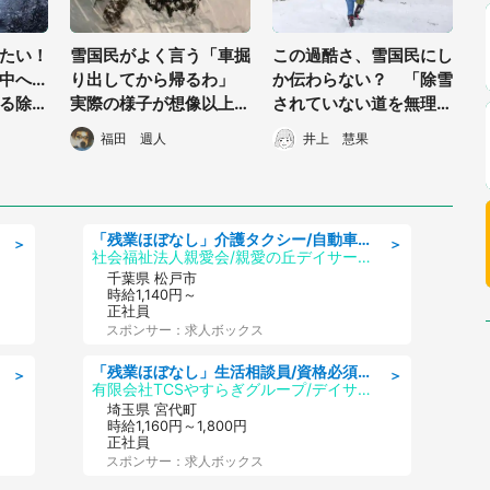
たい！
雪国民がよく言う「車掘
この過酷さ、雪国民にし
へ...
り出してから帰るわ」
か伝わらない？ 「除雪
る除雪
実際の様子が想像以上に
されていない道を無理や
過酷だった
り進むこと」を表す方言
福田 週人
井上 慧果
があった
「残業ほぼなし」介護タクシー/自動車免許必須/正職員/日勤のみ/デイサービス
＞
＞
社会福祉法人親愛会/親愛の丘デイサービス
千葉県 松戸市
時給1,140円～
正社員
スポンサー：求人ボックス
「残業ほぼなし」生活相談員/資格必須/正職員/日勤のみ/デイサービス
＞
＞
有限会社TCSやすらぎグループ/デイサービスやすらぎ
埼玉県 宮代町
時給1,160円～1,800円
正社員
スポンサー：求人ボックス