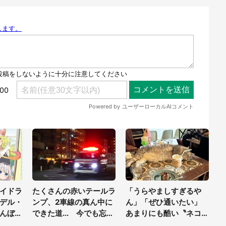
イドラ
たくさんの赤いテールラ
「うらやましすぎるや
デル・
ンプ、2車線の真ん中に
ん」「ぜひ通いたい」
んぼア
できた道... 今でも忘れ
あまりにも酷い〝ネコハ
せて企
られない、祖父が亡くな
ラ〟受けられる喫茶店に