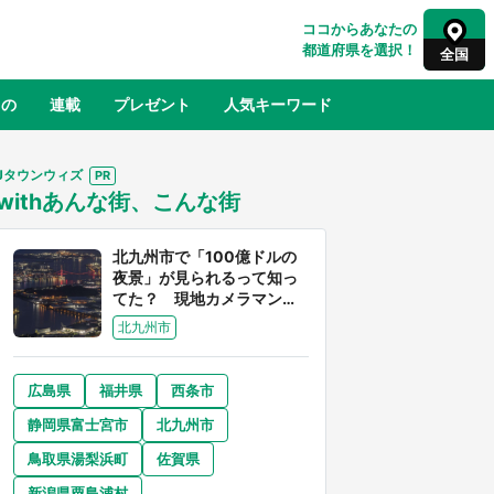
ココからあなたの
都道府県を選択！
全国
もの
連載
プレゼント
人気キーワード
Jタウンウィズ
withあんな街、こんな街
るさと納税
山形
福島
千葉
東京
神奈川
北九州市で「100億ドルの
夜景」が見られるって知っ
てた？ 現地カメラマンに
聞く、きらめく光を捉える
北九州市
方法
広島県
福井県
西条市
奈良
和歌山
静岡県富士宮市
北九州市
山口
べ
『小林さんちのメイドラゴン』と舞台
鳥取県湯梨浜町
佐賀県
×老
のモデル・越谷がコラボ 田んぼアー
【8
トの見頃にあわせて企画続々【7／31
新潟県粟島浦村