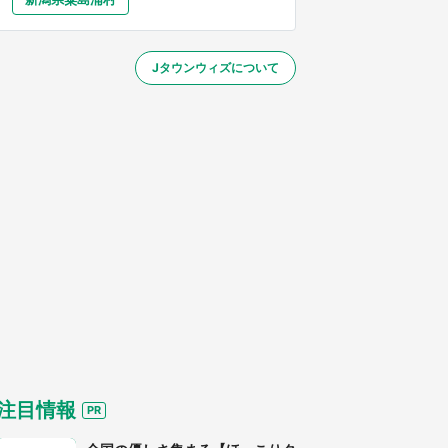
大分
宮崎
鹿児島
沖縄
～】
Jタウンウィズについて
する
注目情報