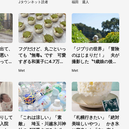
Jタウンネット読者
福田 週人
】
った夜に見た光景（30
5.3万人驚がく
代女性）
出て、
フグだけど、丸ごといっ
「ジブリの世界」「冒険
悪い
ても〝無毒〟です 可愛
のはじまりだ！」 夫が
って助
すぎる和菓子に4.7万人
撮影した〝1歳娘の後ろ
名前も
夢中「ふぐぅ～」「職人
姿〟が良すぎて...4.8万
Met
Met
の技ですね」
人感激
りして
「これは涼しい」「素
「札幌行きたい」「絶対
入院
敵」 埼玉・川越氷川神
美味しいやつ」 かき氷