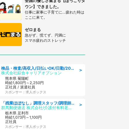
全国の優しさ集まる【ほっこりタ
ウン】できました。
仕事に家事に子育てに...疲れた時は
ここに来て。
ゼロまる
急がず、慌てず、円満に
スマホ疲れのストレッチ
検品・検査/高収入/日払いOK/日勤/20・30・40代活躍中/製造 工場
＞
株式会社綜合キャリアオプション
熊本県 菊陽町
時給1,800円～2,250円
正社員 / 派遣社員
スポンサー：求人ボックス
「残業ほぼなし」調理スタッフ/調理師免許必須/正職員/日勤のみ/介護付き有料老人ホーム/社会保障完備
＞
群馬郵便逓送 株式会社/介護付有料老人ホーム ふる里
栃木県 足利市
時給1,073円～1,100円
正社員
スポンサー：求人ボックス