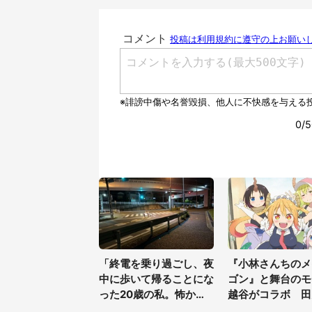
「終電を乗り過ごし、夜
『小林さんちのメ
中に歩いて帰ることにな
ゴン』と舞台のモ
った20歳の私。怖かっ
越谷がコラボ 田
たけど、信号待ちの車に
ートの見頃にあわ