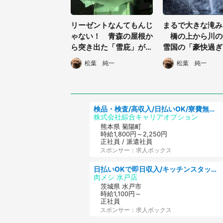
リーゼントなんてもんじ
まるで大きな滝み
ゃない！ 青森の屋根か
橋の上から川の中
ら突き出た「雪庇」がい
雪国の「豪快過ぎ
ろんな意味でヤバすぎた
風景」にビックリ
松葉 純一
松葉 純一
検品・検査/高収入/日払いOK/寮費無料/日勤/20・30・40代活躍中
株式会社綜合キャリアオプション
熊本県 菊陽町
時給1,800円～2,250円
正社員 / 派遣社員
スポンサー：求人ボックス
日払いOKで即日収入/キッチンスタッフ/デリバリー業務など、自己成長可能な幅広い仕事に挑戦!髪型自由&ピアス・ネイルOK/茨城県/水戸市
肉メシ 水戸店
茨城県 水戸市
時給1,100円～
正社員
スポンサー：求人ボックス