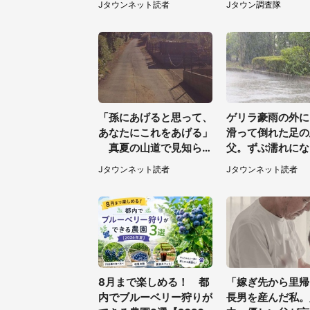
Jタウンネット読者
Jタウン調査隊
道を尋ねたら...」（埼玉
画続々【7／31～
県・60代女性）
「孫にあげると思って、
ゲリラ豪雨の外に
あなたにこれをあげる」
滑って倒れた足の
真夏の山道で見知らぬ
父。ずぶ濡れにな
お婆さんに握らされたも
けてくれた恩人の
Jタウンネット読者
Jタウンネット読者
の（山口県・30代女
聞かず...
性）
8月まで楽しめる！ 都
「嫁ぎ先から里帰
内でブルーベリー狩りが
長男を産んだ私。