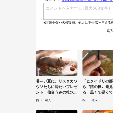
暑～い夏に、リス＆カワ
「ヒクイドリの部
ウソたちに冷たいプレゼ
ら〝謎の棒〟発見
ント 仙台うみの杜水族
る 黒くて硬くて.
館の企画がやさしい【7
は何？動物園に聞
福田 週人
福田 週人
／31～8／23】