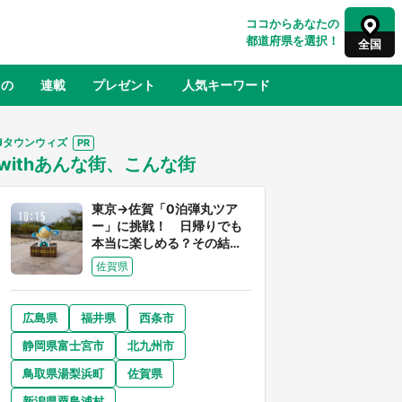
ココからあなたの
都道府県を選択！
全国
もの
連載
プレゼント
人気キーワード
Jタウンウィズ
withあんな街、こんな街
るさと納税
山形
福島
千葉
東京
神奈川
東京→佐賀「0泊弾丸ツア
ー」に挑戦！ 日帰りでも
本当に楽しめる？その結果
は...
佐賀県
広島県
福井県
西条市
奈良
和歌山
静岡県富士宮市
北九州市
山口
世界
日向翔陽＆影山飛雄が笹かまを食べ
鳥取県湯梨浜町
佐賀県
でコ
る！ アニメ『ハイキュー！！』×老
【8
舗「鐘崎」コラボで限定グッズも【8
新潟県粟島浦村