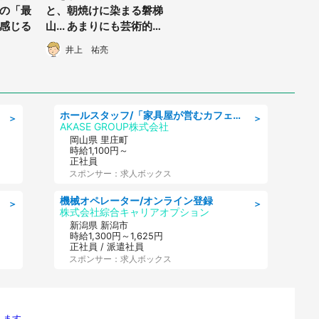
マの「最
と、朝焼けに染まる磐梯
感じる
山... あまりにも芸術的な
「福島の冬」にうっとり
井上 祐亮
ホールスタッフ/「家具屋が営むカフェスタッフ!」週2日～OK!嬉しいまかない付き/岡山県/浅口郡里庄町
＞
＞
AKASE GROUP株式会社
岡山県 里庄町
時給1,100円～
正社員
スポンサー：求人ボックス
機械オペレーター/オンライン登録
＞
＞
株式会社綜合キャリアオプション
新潟県 新潟市
時給1,300円～1,625円
正社員 / 派遣社員
スポンサー：求人ボックス