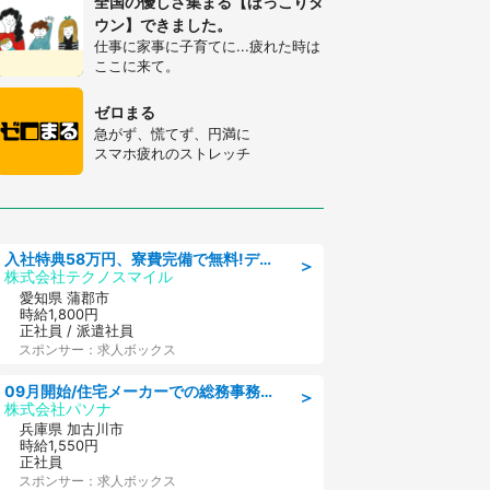
全国の優しさ集まる【ほっこりタ
ウン】できました。
仕事に家事に子育てに...疲れた時は
ここに来て。
ゼロまる
急がず、慌てず、円満に
スマホ疲れのストレッチ
入社特典58万円、寮費完備で無料!デンソーで働こう!自動車工場で小型部品の検査業務 denso aichi
＞
株式会社テクノスマイル
愛知県 蒲郡市
時給1,800円
正社員 / 派遣社員
スポンサー：求人ボックス
09月開始/住宅メーカーでの総務事務のお仕事/駅近/車通勤可/一般事務/人事労務
＞
株式会社パソナ
兵庫県 加古川市
時給1,550円
正社員
スポンサー：求人ボックス