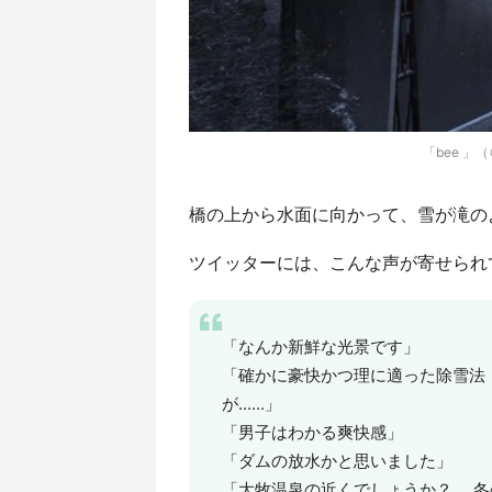
「bee 」
橋の上から水面に向かって、雪が滝のよう
ツイッターには、こんな声が寄せられ
「なんか新鮮な光景です」
「確かに豪快かつ理に適った除雪法
が......」
「男子はわかる爽快感」
「ダムの放水かと思いました」
「大牧温泉の近くでしょうか？ 冬