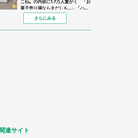
こね〟の内容に1.7万人驚がく 「お
菓子売り場ならまだしも...」「ハー
ドル高い」
「閉所恐怖症の私は新幹線で大パニ
さらにみる
ック。隣席の青年に『手を繋いで』
とお願いしたら...」 体験談に8万
人感動
「ゾワゾワする」「本当に気持ち悪
い」 道端でバグっちゃってた〝野
生の野菜〟に6.5万人戦慄
あまりにも四角すぎる猫、激写され
る 「これもう座布団だろ」「食パ
ンの耳」と1.4万人困惑
「修学旅行に途中参加する娘を送っ
て行ったら、真っ暗な道で遭難状
態。なんとか見つけた民家に助けを
求めると、住人の男性が...」
「孫にあげると思って、あなたにこ
れをあげる」 真夏の山道で見知ら
ぬお婆さんに握らされたもの（山口
県・30代女性）
関連サイト