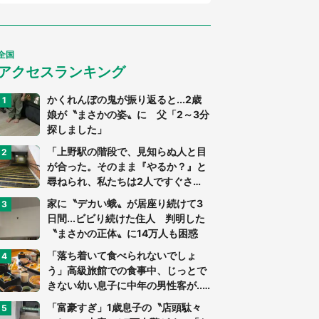
全国
アクセスランキング
かくれんぼの鬼が振り返ると...2歳
娘が〝まさかの姿〟に 父「2～3分
探しました」
「上野駅の階段で、見知らぬ人と目
が合った。そのまま『やるか？』と
尋ねられ、私たちは2人ですぐさ
ま...」（茨城県・70代男性）
家に〝デカい蛾〟が居座り続けて3
日間...ビビり続けた住人 判明した
〝まさかの正体〟に14万人も困惑
「落ち着いて食べられないでしょ
う」高級旅館での食事中、じっとで
きない幼い息子に中年の男性客が...
（東京都・40代男性）
「富豪すぎ」1歳息子の〝店頭駄々