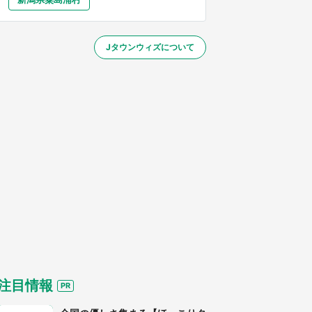
大分
宮崎
鹿児島
沖縄
／1～31】
Jタウンウィズについて
する
注目情報