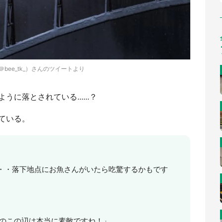
（＠bee_tk_）さんのツイートより
に落とされている......？
ている。
・・落下地点にお魚さんがいたら吃驚するかもです
のこの辺は本当に素敵ですね！」