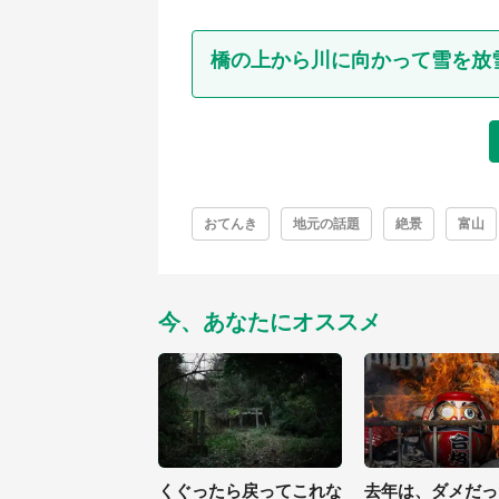
橋の上から川に向かって雪を放
おてんき
地元の話題
絶景
富山
今、あなたにオススメ
くぐったら戻ってこれな
去年は、ダメだっ