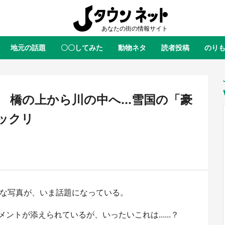
地元の話題
〇〇してみた
動物ネタ
読者投稿
のり
全国
全国
北海道
北海道
元
絶景
あの時はありがとう
物語がはじまる町へ
ふ
青森
岩手
宮城
秋田
東北
橋の上から川の中へ...雪国の「豪
茨城
栃木
群馬
埼玉
関東
ックリ
新潟
山梨
長野
甲信越
岐阜
静岡
愛知
三重
東海
富山
石川
福井
北陸
滋賀
京都
大阪
兵庫
関西
ような写真が、いま話題になっている。
鳥取
島根
岡山
広島
中国
ラス・ダークネスが栃木県を征
『薬屋のひとりごと』の〝舞〟の
？ 県公式プロモ動画で「聖地」
に入り込む 六本木ヒルズ展望台
トが添えられているが、いったいこれは......？
徳島
香川
愛媛
高知
四国
産されてます【7／31～1／31】
ラボ、本邦初公開の「猫猫像」も