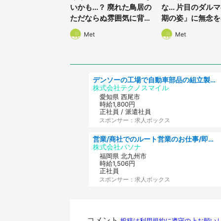
いかも...？ 廃れた鳥居の
な... 片目のダル
ただならぬ雰囲気に背筋
期の姿」に無念を
がゾクリ
Met
Met
デンソーの工場で自動車部品の組立製造/denso aichi
株式会社テクノスマイル
愛知県 西尾市
時給1,800円
正社員 / 派遣社員
スポンサー：求人ボックス
営業/商社でのルート営業のお仕事/即日勤務可/車通勤可/営業
株式会社パソナ
福岡県 北九州市
時給1,506円
正社員
スポンサー：求人ボックス