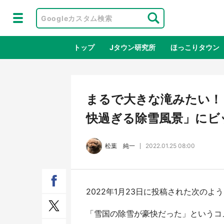
トップ
Jタウン研究所
ほっこりタウン
地域×二次
まるで大きな滝みたい！ 
快過ぎる除雪風景」にビ
松葉 純一
2022.01.25 08:00
2022年1月23日に投稿された次の
鳥取・境港「ゲゲゲの妖怪楽園」限定
ラプ
だった鬼太郎グッズ買える 銀座・博
服！
「雪国の除雪が豪快だった」というコメン
品館TOY PARKへ急げ【8／8～31】
が生