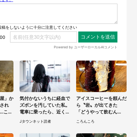
屋」か
気付かないうちに経血で
アイスコーヒーを頼んだ
され
ズボンを汚していた私。
ら〝岩〟が出てきた
..これ
電車に乗ったら、近くの
「どうやって飲むん
く
女性客が小さな声で（千
だ？！」衝撃の一杯が話
Jタウンネット読者
ころんころ
葉県・10代女性）
題