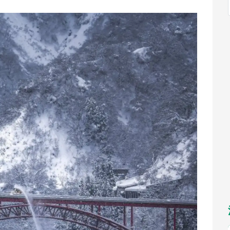
福岡
佐賀
長崎
熊本
九州
／1～10／26】
もっとみる
選択