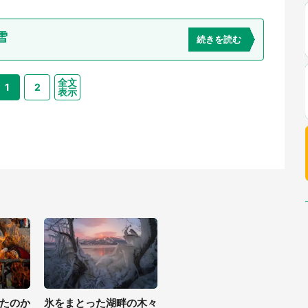
雪
続きを読む
全文
1
2
表示
たのか
氷をまとった湖畔の木々