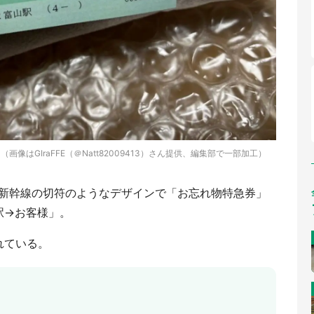
はGIraFFE（＠Natt82009413）さん提供、編集部で一部加工）
。新幹線の切符のようなデザインで「お忘れ物特急券」
駅→お客様」。
れている。