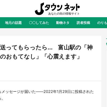
地元の話題
〇〇してみた
動物ネタ
読者投稿
のり
全国
全国
北海道
北海道
元
絶景
あの時はありがとう
物語がはじまる町へ
ふ
青森
岩手
宮城
秋田
東北
送ってもらったら... 富山駅の「神
茨城
栃木
群馬
埼玉
関東
高のおもてなし」「心震えます」
新潟
山梨
長野
甲信越
岐阜
静岡
愛知
三重
東海
富山
石川
福井
北陸
滋賀
京都
大阪
兵庫
関西
メッセージが届いた――2022年1月29日に投稿された
鳥取
島根
岡山
広島
中国
・境港「ゲゲゲの妖怪楽園」限定
ラプラス・ダークネスが栃木県を
る。
た鬼太郎グッズ買える 銀座・博
服！？ 県公式プロモ動画で「聖
徳島
香川
愛媛
高知
四国
TOY PARKへ急げ【8／8～31】
が生産されてます【7／31～1／31