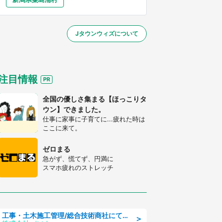
大分
宮崎
鹿児島
沖縄
／1～10／26】
Jタウンウィズについて
する
注目情報
全国の優しさ集まる【ほっこりタ
ウン】できました。
仕事に家事に子育てに...疲れた時は
ここに来て。
ゼロまる
急がず、慌てず、円満に
スマホ疲れのストレッチ
工事・土木施工管理/総合技術商社にて施工管理のお仕事/即日勤務可/車通勤可/工事・土木施工管理/生産・品質管理
＞