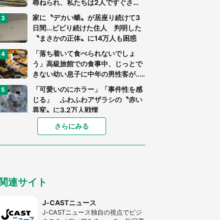
尋ねられ、私たちは2人ですぐさ
ま...」（茨城県・70代男性）
家に〝デカい蛾〟が居座り続けて3
日間...ビビり続けた住人 判明した
〝まさかの正体〟に14万人も困惑
「落ち着いて食べられないでしょ
う」高級旅館での食事中、じっとで
きない幼い息子に中年の男性客が...
（東京都・40代男性）
「可愛いのにホラー」「事件性を感
じる」 ふわふわアザラシの〝赤い
異変〟に3.2万人戦慄
「孫にあげると思って、あなたにこ
さらにみる
れをあげる」 真夏の山道で見知ら
ぬお婆さんに握らされたもの（山口
県・30代女性）
「ゾワゾワする」「本当に気持ち悪
い」 道端でバグっちゃってた〝野
関連サイト
生の野菜〟に6.5万人戦慄
「閉所恐怖症の私は新幹線で大パニ
J-CASTニュース
ック。隣席の青年に『手を繋いで』
J-CASTニュース独自の視点でビジ
とお願いしたら...」 体験談に8万