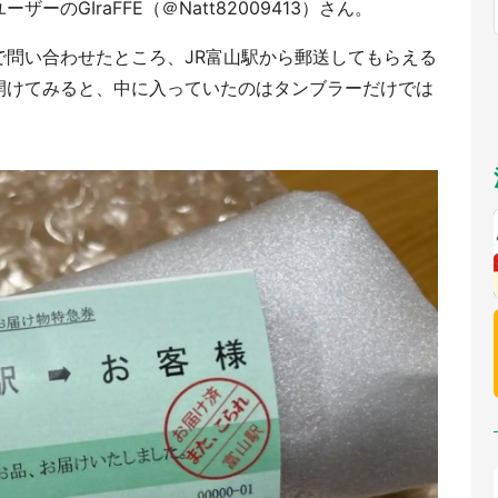
のGIraFFE（＠Natt82009413）さん。
福岡
佐賀
長崎
熊本
九州
もっとみる
で問い合わせたところ、JR富山駅から郵送してもらえる
選択
開けてみると、中に入っていたのはタンブラーだけでは