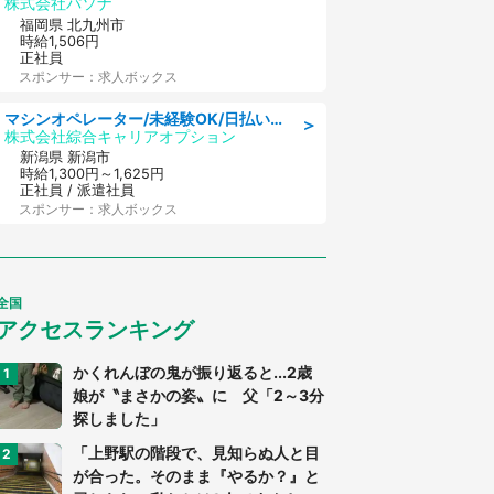
株式会社パソナ
福岡県 北九州市
時給1,506円
正社員
スポンサー：求人ボックス
マシンオペレーター/未経験OK/日払いOK/寮完備/交替制/20・30・40代活躍中
＞
株式会社綜合キャリアオプション
新潟県 新潟市
時給1,300円～1,625円
正社員 / 派遣社員
スポンサー：求人ボックス
全国
アクセスランキング
かくれんぼの鬼が振り返ると...2歳
娘が〝まさかの姿〟に 父「2～3分
探しました」
「上野駅の階段で、見知らぬ人と目
が合った。そのまま『やるか？』と