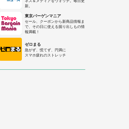
ネス＆メディアをウォッチ。毎日更
人感動
新。
「富豪すぎ」1歳息子の〝店頭駄々
こね〟の内容に1.7万人驚がく 「お
東京バーゲンマニア
菓子売り場ならまだしも...」「ハー
セール、クーポンから新商品情報ま
ドル高い」
で、その日に使える掘り出しもの情
あまりにも四角すぎる猫、激写され
報満載！
る 「これもう座布団だろ」「食パ
ンの耳」と1.4万人困惑
ゼロまる
急がず、慌てず、円満に
スマホ疲れのストレッチ