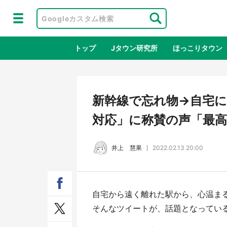
トップ
Jタウン研究所
ほっこりタウン
地域×二次
新幹線で忘れ物→自宅に
対応」に称賛の声「最
井上 慧果
2022.02.13 20:00
自宅から遠く離れた駅から、心温まる
アニメ『はたらく細胞』と神奈川県の
鳥取
そんなツイートが、話題となってい
3度目コラボ 作品の世界観通じて
だっ
「小児がん」学べる【8／10～31※平
品館