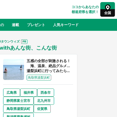
ココからあなたの
都道府県を選択！
全国
もの
連載
プレゼント
人気キーワード
Jタウンウィズ
withあんな街、こんな街
るさと納税
山形
福島
千葉
東京
神奈川
五感の全部が刺激される！
海、温泉、絶品グルメ...
湯梨浜町に行ってみたら、
魅力に溢れすぎてた件
鳥取県湯梨浜町
広島県
福井県
西条市
奈良
和歌山
静岡県富士宮市
北九州市
山口
征
『薬屋のひとりごと』の〝舞〟の世界
鳥取県湯梨浜町
佐賀県
地」
に入り込む 六本木ヒルズ展望台でコ
】
ラボ、本邦初公開の「猫猫像」も【8
新潟県粟島浦村