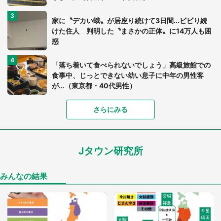
家に〝デカい蛾〟が居座り続けて3日間...ビビり続
けた住人 判明した〝まさかの正体〟に14万人も困
惑
「落ち着いて食べられないでしょう」高級旅館での
食事中、じっとできない幼い息子に中年の男性客
が...（東京都・40代男性）
「富豪すぎ」1歳息子の〝店頭駄々こね〟の内容に1.
さらにみる
7万人驚がく 「お菓子売り場ならまだしも...」「ハ
ードル高い」
Jタウン研究所
あまりにも四角すぎる猫、激写される 「これもう
座布団だろ」「食パンの耳」と1.4万人困惑
みんなの結果
「閉所恐怖症の私は新幹線で大パニック。隣席の青
年に『手を繋いで』とお願いしたら...」 体験談に
8万人感動