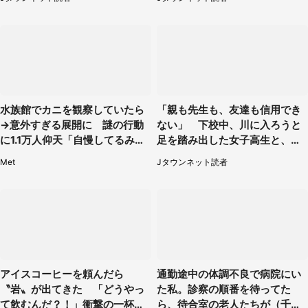
水族館でカニを観察していたら
「親も先生も、友達も信用でき
→意外すぎる展開に 謎の行動
ない」 下校中、川に入ろうと
に1.1万人仰天「自慢してるみた
足を踏み出した女子高生と、彼
い」
女を止めた予想外の存在
Met
Jタウンネット読者
アイスコーヒーを頼んだら
通勤途中の体調不良で病院にい
〝岩〟が出てきた 「どうやっ
た私。診察の順番を待ってた
て飲むんだ？！」衝撃の一杯が
ら、待合室の老人たちが（千葉