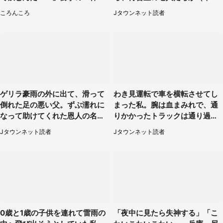
話題
県・50代男性）
ころんころ
Jタウンネット読者
ゲリラ豪雨の外に出て、滑って
わき見運転で車を横転させてし
倒れた足の悪い父。ずぶ濡れに
まった私。腕は血まみれで、通
なって助けてくれた恩人の名前
りかかったトラックは通り過ぎ
も聞かず...
ていき...（福岡県・30代女性）
Jタウンネット読者
Jタウンネット読者
0歳と1歳の子供を連れて雷雨の
「夜中に見たら失神する」「こ