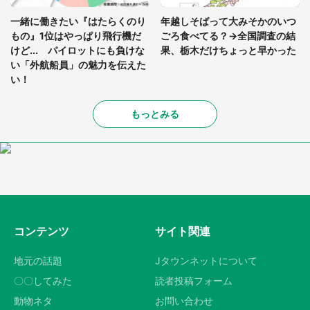
一緒に働きたい『はたらくのり
年越しそばって大みそかのいつ
もの』1位はやっぱり飛行機だ
ごろ食べてる？→全国調査の結
けど... パイロットにも負けな
果、栃木だけちょっと早かった
い「外航船員」の魅力を伝えた
い！
もっとみる
コンテンツ
サイト関連
地元の話題
Jタウンネットについて
〇〇してみた
読者投稿フォーム
動物ネタ
お問い合わせ