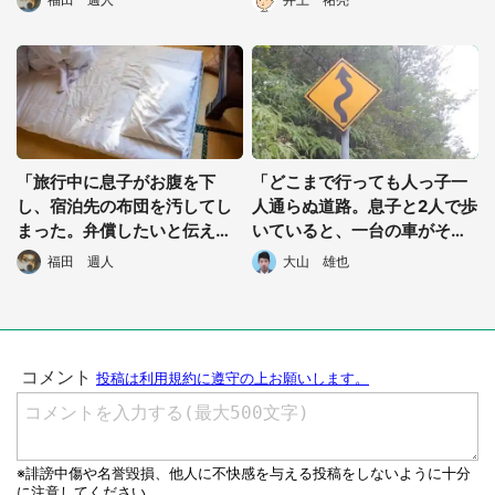
性）
「旅行中に息子がお腹を下
「どこまで行っても人っ子一
し、宿泊先の布団を汚してし
人通らぬ道路。息子と2人で歩
まった。弁償したいと伝えた
いていると、一台の車がそば
のに、宿の老婦人が...」（千
に止まり...」(兵庫県・70代女
福田 週人
大山 雄也
葉県・50代男性）
性)