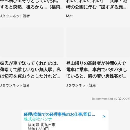
中へ飛び出そうとしていた私。
わいこわいこわい」 兵庫・尼
すると突然、後ろから...（福岡
崎の公園に佇む〝謎すぎる顔〟
県・30代女性）
に1.3万人戦慄
Jタウンネット読者
Met
彼氏が車で送ってくれたのは、
登山帰りの高齢者が仲間6人で
薄暗くて誰もいない無人駅。私
電車に乗車。車内でバタバタし
は切符を買おうとしたけれど
ていると、隣の若い男性客が
（山形県・20代女性）
（神奈川県・70代女性）
Jタウンネット読者
Jタウンネット読者
Recommended by
経理/病院での経理事務のお仕事/即日勤務可/車通勤可/経理/一般事務
＞
株式会社パソナ
福岡県 北九州市
時給1,380円