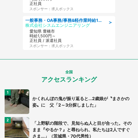
正社員
スポンサー：求人ボックス
一般事務・OA事務/事務&軽作業時給1500円土日祝休み各種社保完備
＞
株式会社シスムエンジニアリング
愛知県 豊橋市
時給1,500円～
正社員 / 派遣社員
スポンサー：求人ボックス
全国
アクセスランキング
かくれんぼの鬼が振り返ると...2歳娘が〝まさかの
姿〟に 父「2～3分探しました」
「上野駅の階段で、見知らぬ人と目が合った。その
まま『やるか？』と尋ねられ、私たちは2人ですぐ
さま...」（茨城県・70代男性）