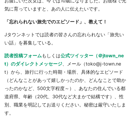
お腹にいた次女は、今では10歳になりました。お陰様で元
気に育っていますと、あの人に伝えたいです。
「忘れられない旅先でのエピソード」、教えて！
Jタウンネットでは読者の皆さんの忘れられない「旅先い
い話」を募集している。
読者投稿フォーム
もしくは
公式ツイッター（＠jtown_ne
t）のダイレクトメッセージ
、メール（toko@j-town.ne
t）から、旅行に行った時期・場所、具体的なエピソード
（どんなことがあって嬉しかったのか、どんなことで助か
ったのかなど、500文字程度～）、あなたの住んでいる都
道府県、年齢（20代、30代など大まかで結構です）、性
別、職業を明記してお送りください。秘密は厳守いたしま
す。