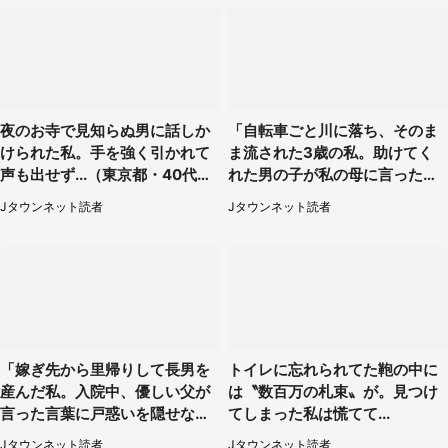
夜のお寺で見知らぬ男に話しか
「自転車ごと川に落ち、そのま
けられた私。手を強く引かれて
ま流された3歳の私。助けてく
声も出せず...（東京都・40代女
れた男の子が私の母に言ったの
性）
は...」（千葉県・20代女性）
Jタウンネット読者
Jタウンネット読者
「嫁ぎ先から里帰りして長男を
トイレに忘れられてた鞄の中に
産んだ私。入院中、優しい父が
は〝数百万の札束〟が。見つけ
言った言葉に戸惑いを隠せな
てしまった私は慌てて...
い」（兵庫県・50代女性）
Jタウンネット読者
Jタウンネット読者