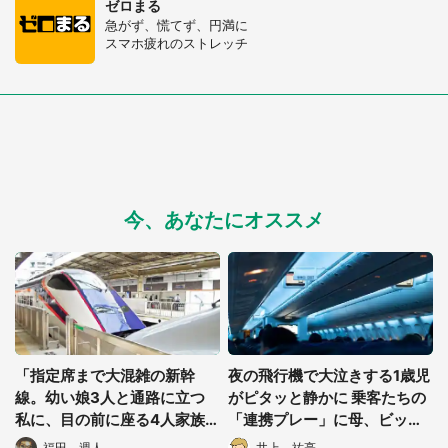
ゼロまる
急がず、慌てず、円満に
スマホ疲れのストレッチ
今、あなたにオススメ
「指定席まで大混雑の新幹
夜の飛行機で大泣きする1歳児
線。幼い娘3人と通路に立つ
がピタッと静かに 乗客たちの
私に、目の前に座る4人家族
「連携プレー」に母、ビック
が...」（神奈川県・40代女
リ
福田 週人
井上 祐亮