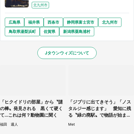
北九州市
広島県
福井県
西条市
静岡県富士宮市
北九州市
鳥取県湯梨浜町
佐賀県
新潟県粟島浦村
Jタウンウィズについて
「ヒクイドリの部屋」から〝謎
「ジブリに出てきそう」「ノス
の棒〟発見される 黒くて硬く
タルジー感じます」 愛知に残
て...これは何？動物園に聞く
る〝緑の廃駅〟で物語が始まり
そう
福田 週人
Met