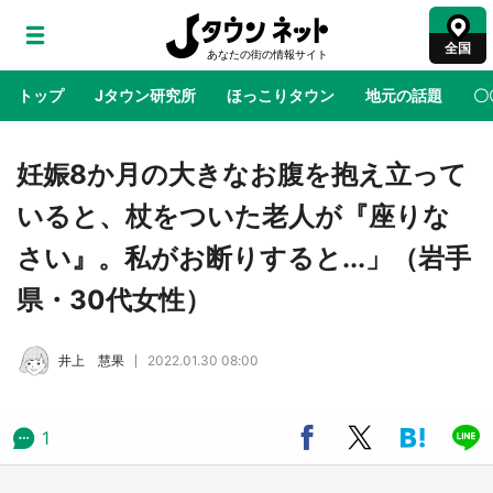
全国
トップ
Jタウン研究所
ほっこりタウン
地元の話題
〇
地域×二次元
絶景
あの時はありがとう
物語がはじ
妊娠8か月の大きなお腹を抱え立って
いると、杖をついた老人が『座りな
ラプラス・ダークネスが栃木県を征服！？ 県
さい』。私がお断りすると...」（岩手
公式プロモ動画で「聖地」が生産されてます
【7／31～1／31】
県・30代女性）
『薬屋のひとりごと』の〝舞〟の世界に入り込
井上 慧果
2022.01.30 08:00
む 六本木ヒルズ展望台でコラボ、本邦初公開
の「猫猫像」も【8／1～10／26】
1
日向翔陽＆影山飛雄が笹かまを食べる！ アニ
メ『ハイキュー！！』×老舗「鐘崎」コラボで
限定グッズも【8／1～31】