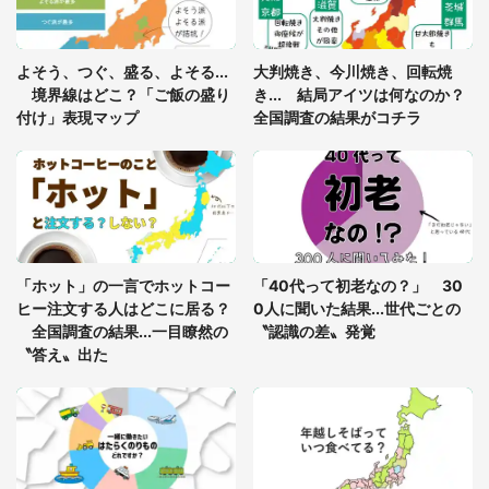
「ゾワゾワする」「本当に気持ち悪い」 道端でバ
よそう、つぐ、盛る、よそる...
大判焼き、今川焼き、回転焼
グっちゃってた〝野生の野菜〟に6.5万人戦慄
境界線はどこ？「ご飯の盛り
き... 結局アイツは何なのか？
付け」表現マップ
全国調査の結果がコチラ
「○○がない街に住んでいます」住人の呟きに30万
人驚がく 何が存在しないか、あなたはわかる？
「修学旅行に途中参加する娘を送って行ったら、真
っ暗な道で遭難状態。なんとか見つけた民家に助け
「ホット」の一言でホットコー
「40代って初老なの？」 30
を求めると、住人の男性が...」
ヒー注文する人はどこに居る？
0人に聞いた結果...世代ごとの
全国調査の結果...一目瞭然の
〝認識の差〟発覚
〝答え〟出た