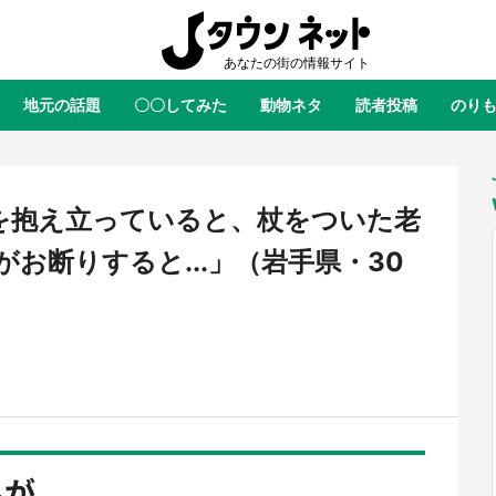
地元の話題
〇〇してみた
動物ネタ
読者投稿
のり
全国
全国
北海道
北海道
元
絶景
あの時はありがとう
物語がはじまる町へ
ふ
青森
岩手
宮城
秋田
東北
を抱え立っていると、杖をついた老
茨城
栃木
群馬
埼玉
関東
お断りすると...」（岩手県・30
新潟
山梨
長野
甲信越
岐阜
静岡
愛知
三重
東海
富山
石川
福井
北陸
滋賀
京都
大阪
兵庫
関西
鳥取
島根
岡山
広島
中国
屋のひとりごと』の〝舞〟の世界
日向翔陽＆影山飛雄が笹かまを食
り込む 六本木ヒルズ展望台でコ
る！ アニメ『ハイキュー！！』
徳島
香川
愛媛
高知
四国
...
、本邦初公開の「猫猫像」も【8
舗「鐘崎」コラボで限定グッズも