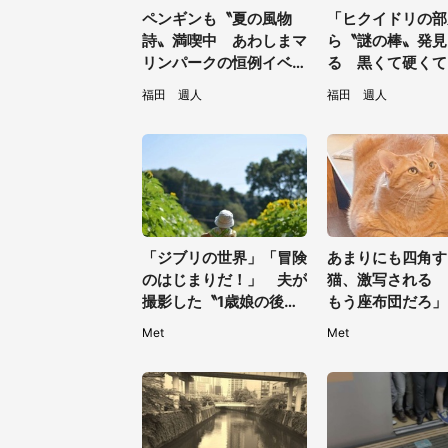
ペンギンも〝夏の風物
「ヒクイドリの部
詩〟満喫中 あわしまマ
ら〝謎の棒〟発見
リンパークの恒例イベン
る 黒くて硬くて.
トに2.2万興奮「ずっと
は何？動物園に聞
福田 週人
福田 週人
見てたい」
「ジブリの世界」「冒険
あまりにも四角す
のはじまりだ！」 夫が
猫、激写される 
撮影した〝1歳娘の後ろ
もう座布団だろ」
姿〟が良すぎて...4.8万
ンの耳」と1.4万
Met
Met
人感激