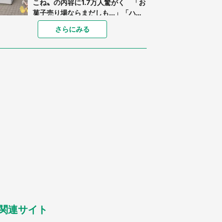
こね〟の内容に1.7万人驚がく 「お
菓子売り場ならまだしも...」「ハー
ドル高い」
あまりにも四角すぎる猫、激写され
さらにみる
る 「これもう座布団だろ」「食パ
ンの耳」と1.4万人困惑
「閉所恐怖症の私は新幹線で大パニ
ック。隣席の青年に『手を繋いで』
とお願いしたら...」 体験談に8万
人感動
「ゾワゾワする」「本当に気持ち悪
い」 道端でバグっちゃってた〝野
生の野菜〟に6.5万人戦慄
「○○がない街に住んでいます」住
人の呟きに30万人驚がく 何が存在
しないか、あなたはわかる？
「修学旅行に途中参加する娘を送っ
て行ったら、真っ暗な道で遭難状
態。なんとか見つけた民家に助けを
求めると、住人の男性が...」
関連サイト