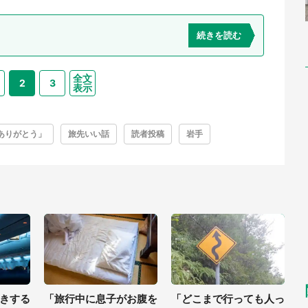
続きを読む
全文
2
3
表示
ありがとう」
旅先いい話
読者投稿
岩手
きする
「旅行中に息子がお腹を
「どこまで行っても人っ