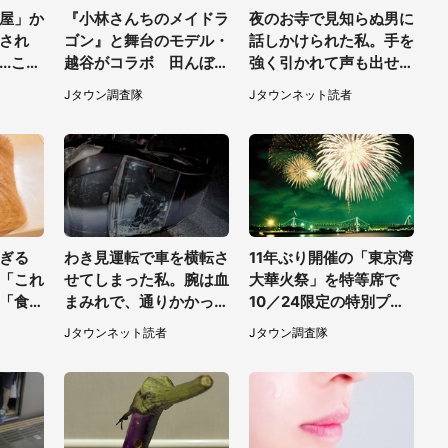
屋」か
『小林さんちのメイドラ
夜のお寺で見知らぬ男に
され
ゴン』と舞台のモデル・
話しかけられた私。手を
..これ
越谷がコラボ 田んぼア
強く引かれて声も出せ
く
ートの見頃にあわせて企
ず...（東京都・40代女
Jタウン調査隊
Jタウンネット読者
画続々【7／31～】
性）
ぎる
わき見運転で車を横転さ
11年ぶり開催の「東京湾
「これ
せてしまった私。腕は血
大華火祭」を特等席で
「食パ
まみれで、通りかかった
10／24限定の特別プラ
人困惑
トラックは通り過ぎてい
ンをコンラッド東京が販
Jタウンネット読者
Jタウン調査隊
き...（福岡県・30代女
売【8／3～10／16】
性）