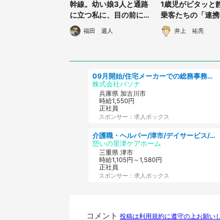
幹線。幼い娘3人と通路
1歳児がピタッと
に立つ私に、目の前に座
乗客たちの「連携
る4人家族が...」（神奈
ー」に母、ビック
福田 週人
井上 祐亮
川県・40代女性）
09月開始/住宅メーカーでの総務事務のお仕事/駅近/車通勤可/一般事務/人事労務
株式会社パソナ
兵庫県 加古川市
時給1,550円
正社員
スポンサー：求人ボックス
介護職・ヘルパー/津市/デイサービス/近鉄名古屋線 高田本山/三重県
憩いの里津ケアホーム
三重県 津市
時給1,105円～1,580円
正社員
スポンサー：求人ボックス