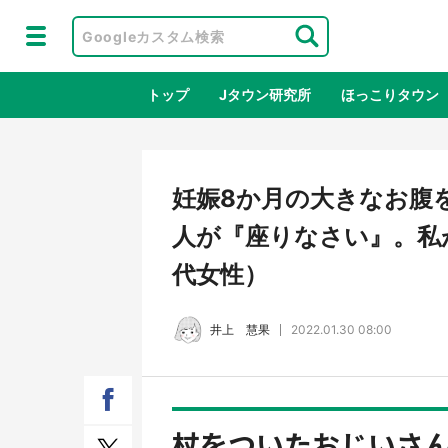
トップ
Jタウン研究所
ほっこりタウン
地域×二次
妊娠8か月の大きなお腹
人が『座りなさい』。私が
代女性）
井上 慧果
2022.01.30 08:00
ラプラス・ダークネスが栃木県を征
『薬
服！？ 県公式プロモ動画で「聖地」
に入
杖をついたおじいさんが
が生産されてます【7／31～1／31】
ラボ