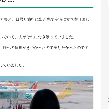
福岡
佐賀
長崎
熊本
～10／26】
九州
／1～31】
もっとみる
選択
女と夫と、日帰り旅行に出た先で空港に立ち寄りまし
いでいて、夫がそれに付き添っていました。
、腰への負担がきつかったので座りたかったのです
っていました。