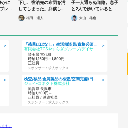
静かに
下し、宿泊先の布団を汚
子一人通らぬ道路。息子
プレ
してしまった。弁償した
と2人で歩いていると、
リ
いと伝えたのに、宿の老
一台の車がそばに止ま
福田 週人
大山 雄也
婦人が...」（千葉県・5
り...」(兵庫県・70代女
0代男性）
性)
「残業ほぼなし」生活相談員/資格必須/正職員/日勤のみ/デイサービス
＞
＞
有限会社TCSやすらぎグループ/デイサービスやすらぎ
埼玉県 宮代町
時給1,160円～1,800円
正社員
スポンサー：求人ボックス
検査/検品 金属製品の検査/空調完備/日勤·土日祝休み
＞
＞
ジェイ-コネクト株式会社
滋賀県 長浜市
時給1,200円～
正社員 / 派遣社員
スポンサー：求人ボックス