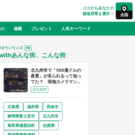
ココからあなたの
都道府県を選択！
全国
もの
連載
プレゼント
人気キーワード
Jタウンウィズ
withあんな街、こんな街
るさと納税
山形
福島
千葉
東京
神奈川
北九州市で「100億ドルの
夜景」が見られるって知っ
てた？ 現地カメラマンに
聞く、きらめく光を捉える
北九州市
方法
広島県
福井県
西条市
奈良
和歌山
静岡県富士宮市
北九州市
山口
べ
『小林さんちのメイドラゴン』と舞台
鳥取県湯梨浜町
佐賀県
×老
のモデル・越谷がコラボ 田んぼアー
【8
トの見頃にあわせて企画続々【7／31
新潟県粟島浦村