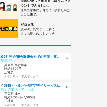
全国の優しさ集まる【ほっこりタ
ウン】できました。
仕事に家事に子育てに...疲れた時は
ここに来て。
ゼロまる
急がず、慌てず、円満に
スマホ疲れのストレッチ
09月開始/総合設備会社での営業・事務のお仕事/車通勤可/賞与あり/営業/営業事務
＞
株式会社パソナ
兵庫県 加古川市
時給1,800円
正社員
スポンサー：求人ボックス
介護職・ヘルパー/津市/デイサービス/近鉄名古屋線 高田本山/三重県
＞
憩いの里津ケアホーム
三重県 津市
時給1,105円～1,580円
正社員
スポンサー：求人ボックス