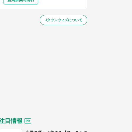
大分
宮崎
鹿児島
沖縄
～】
Jタウンウィズについて
する
注目情報