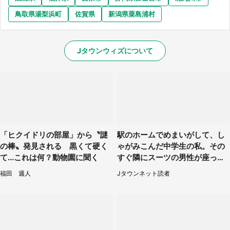
鳥取県湯梨浜町
佐賀県
新潟県粟島浦村
Jタウンウィズについて
「ヒクイドリの部屋」から〝謎
駅のホームでめまいがして、し
の棒〟発見される 黒くて硬く
ゃがみこんだ中学生の私。その
て...これは何？動物園に聞く
すぐ隣にスーツの男性が座って
きて（千葉県・20代女性）
福田 週人
Jタウンネット読者