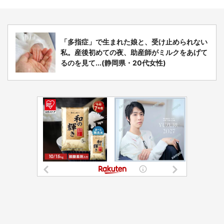
「多指症」で生まれた娘と、受け止められない
私。産後初めての夜、助産師がミルクをあげて
るのを見て...(静岡県・20代女性)