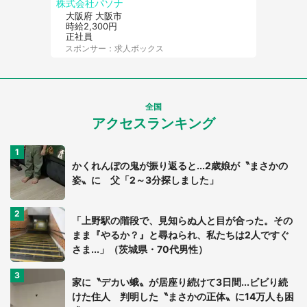
株式会社パソナ
大阪府 大阪市
時給2,300円
正社員
スポンサー：求人ボックス
全国
アクセスランキング
かくれんぼの鬼が振り返ると...2歳娘が〝まさかの
姿〟に 父「2～3分探しました」
「上野駅の階段で、見知らぬ人と目が合った。その
まま『やるか？』と尋ねられ、私たちは2人ですぐ
さま...」（茨城県・70代男性）
家に〝デカい蛾〟が居座り続けて3日間...ビビり続
けた住人 判明した〝まさかの正体〟に14万人も困