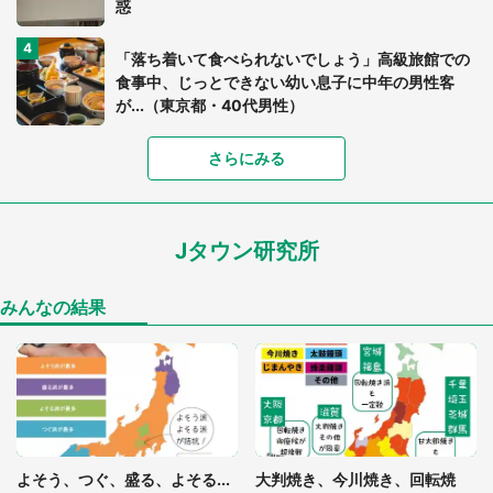
惑
「落ち着いて食べられないでしょう」高級旅館での
食事中、じっとできない幼い息子に中年の男性客
が...（東京都・40代男性）
さらにみる
「可愛いのにホラー」「事件性を感じる」 ふわふ
わアザラシの〝赤い異変〟に3.2万人戦慄
Jタウン研究所
「孫にあげると思って、あなたにこれをあげる」
真夏の山道で見知らぬお婆さんに握らされたもの
（山口県・30代女性）
みんなの結果
「ゾワゾワする」「本当に気持ち悪い」 道端でバ
グっちゃってた〝野生の野菜〟に6.5万人戦慄
「閉所恐怖症の私は新幹線で大パニック。隣席の青
年に『手を繋いで』とお願いしたら...」 体験談に
よそう、つぐ、盛る、よそる...
大判焼き、今川焼き、回転焼