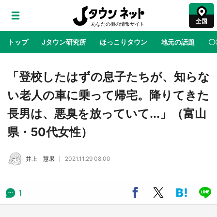
全国
トップ
Jタウン研究所
ほっこりタウン
地元の話題
〇
地域×二次元
絶景
あの時はありがとう
物語がはじ
「登校したはずの息子たちが、知らな
い老人の車に乗って帰宅。降りてきた
鳥取・境港「ゲゲゲの妖怪楽園」限定だった鬼
長男は、悪臭を放っていて...」（富山
太郎グッズ買える 銀座・博品館TOY PARKへ
急げ【8／8～31】
県・50代女性）
ラプラス・ダークネスが栃木県を征服！？ 県
井上 慧果
2021.11.29 08:00
公式プロモ動画で「聖地」が生産されてます
【7／31～1／31】
1
『薬屋のひとりごと』の〝舞〟の世界に入り込
む 六本木ヒルズ展望台でコラボ、本邦初公開
の「猫猫像」も【8／1～10／26】