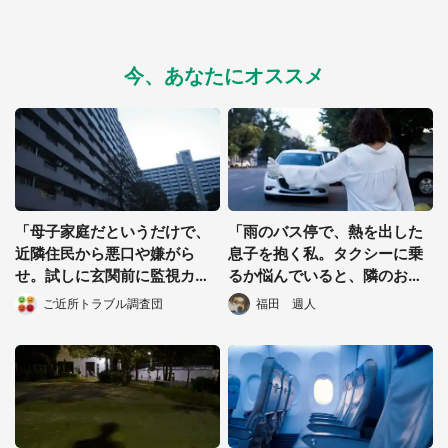
今、あなたにオススメ
「母子家庭だというだけで、
「雨のバス停で、熱を出した
近隣住民から悪口や嫌がら
息子を抱く私。タクシーに乗
せ。試しに玄関前に監視カメ
るか悩んでいると、隣のおば
ラを付けると...」（静岡県・5
さんが手をあげて...」（神奈
ご近所トラブル調査団
福田 週人
0代女性）
川県・40代女性）