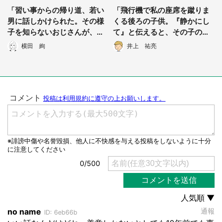
都道府選択
「習い事からの帰り道、若い
「飛行機で私の座席を蹴りま
男に話しかけられた。その様
くる後ろの子供。『静かにし
子を知らないおじさんが、じ
て』と伝えると、その子の父
っと睨みつけてきて...」（栃
親が私の腕を...」（50代女
横田 絢
井上 祐亮
木県・年齢不明女性）
性・大阪府）
選択する