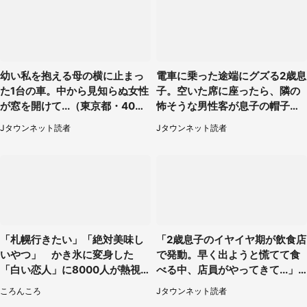
幼い私を抱える母の横に止まっ
電車に乗った途端にグズる2歳息
た1台の車。中から見知らぬ女性
子。空いた席に座ったら、隣の
が窓を開けて...（東京都・40代
怖そうな男性客が息子の帽子に
男性）
手を伸ばし（千葉県・40代女
Jタウンネット読者
Jタウンネット読者
性）
「札幌行きたい」「絶対美味し
「2歳息子のイヤイヤ期が飲食店
いやつ」 かき氷に変身した
で発動。早く出ようと慌てて食
「白い恋人」に8000人が熱視
べる中、店員がやってきて...」
線【期間限定】
（岡山県・40代女性）
ころんころ
Jタウンネット読者