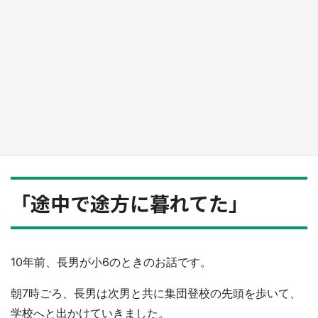
日向翔陽＆影山飛雄が笹かまを食べる！ アニ
メ『ハイキュー！！』×老舗「鐘崎」コラボで
限定グッズも【8／1～31】
もっとみる
「途中で途方に暮れてた」
10年前、長男が小6のときのお話です。
朝7時ごろ、長男は次男と共に集団登校の先頭を歩いて、
学校へと出かけていきました。