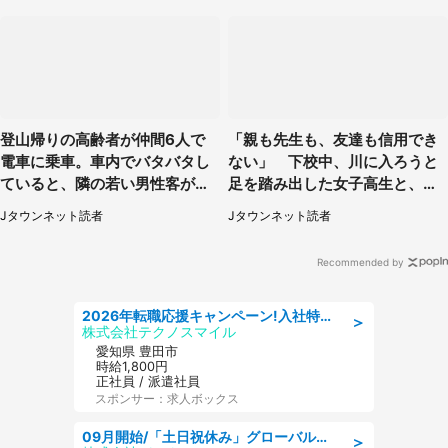
登山帰りの高齢者が仲間6人で
「親も先生も、友達も信用でき
電車に乗車。車内でバタバタし
ない」 下校中、川に入ろうと
ていると、隣の若い男性客が
足を踏み出した女子高生と、彼
（神奈川県・70代女性）
女を止めた予想外の存在
Jタウンネット読者
Jタウンネット読者
Recommended by
2026年転職応援キャンペーン!入社特典58万円/デンソーで働こう!自動車工場で小型部品の検査業務 denso aichi
＞
株式会社テクノスマイル
愛知県 豊田市
時給1,800円
正社員 / 派遣社員
スポンサー：求人ボックス
09月開始/「土日祝休み」グローバル企業での産業保健のお仕事/保健師/高時給/残業なし/服装自由
＞