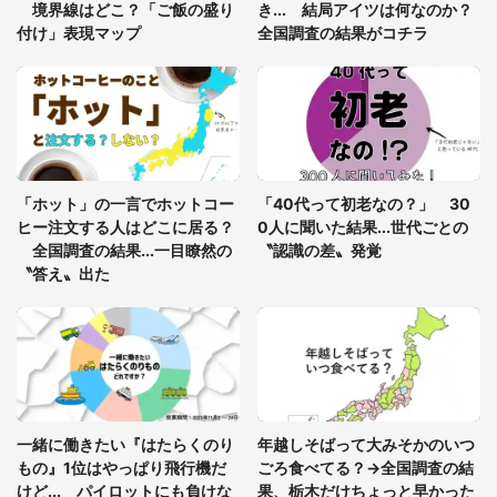
8万人感動
境界線はどこ？「ご飯の盛り
き... 結局アイツは何なのか？
付け」表現マップ
全国調査の結果がコチラ
「富豪すぎ」1歳息子の〝店頭駄々こね〟の内容に1.
7万人驚がく 「お菓子売り場ならまだしも...」「ハ
ードル高い」
あまりにも四角すぎる猫、激写される 「これもう
座布団だろ」「食パンの耳」と1.4万人困惑
「ホット」の一言でホットコー
「40代って初老なの？」 30
ヒー注文する人はどこに居る？
0人に聞いた結果...世代ごとの
全国調査の結果...一目瞭然の
〝認識の差〟発覚
〝答え〟出た
一緒に働きたい『はたらくのり
年越しそばって大みそかのいつ
もの』1位はやっぱり飛行機だ
ごろ食べてる？→全国調査の結
けど... パイロットにも負けな
果、栃木だけちょっと早かった