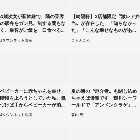
4歳次女が新幹線で、隣の乗客
【崎陽軒】2店舗限定〝激レア弁
の駅弁をガン見。制する間もな
当〟が存在した 「知らなかっ
く、乗客がご飯を一口食べると
た」「こんな幸せなものがあっ
（茨城県・50代女性）
たなんて...」
Jタウンネット読者
ころんころ
ベビーカーに赤ちゃんを乗せ、
夏の海の〝厄介者〟も閉じ込め
階段を上ろうとしていた私。気
ちゃえば優雅です 鴨川シーワ
づけば手からベビーカーが消え
ールドで「アンドンクラゲ」期
ていて（神奈川県・60代女性）
間限定展示【7／29～】
Jタウンネット読者
森山 光