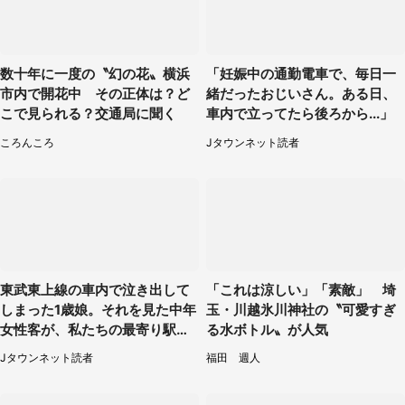
数十年に一度の〝幻の花〟横浜
「妊娠中の通勤電車で、毎日一
市内で開花中 その正体は？ど
緒だったおじいさん。ある日、
こで見られる？交通局に聞く
車内で立ってたら後ろから...」
ころんころ
Jタウンネット読者
東武東上線の車内で泣き出して
「これは涼しい」「素敵」 埼
しまった1歳娘。それを見た中年
玉・川越氷川神社の〝可愛すぎ
女性客が、私たちの最寄り駅ま
る水ボトル〟が人気
でずっと（埼玉県・30代女性）
Jタウンネット読者
福田 週人