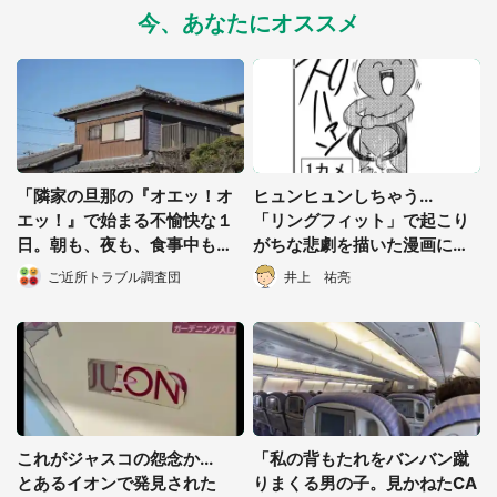
今、あなたにオススメ
「隣家の旦那の『オエッ！オ
ヒュンヒュンしちゃう...
選択する
エッ！』で始まる不愉快な１
「リングフィット」で起こり
日。朝も、夜も、食事中も、
がちな悲劇を描いた漫画に
吐くような音が鳴り響い
「息子が立ち上がれない」
ご近所トラブル調査団
井上 祐亮
て...」（都道府県・年齢性別
不詳）
これがジャスコの怨念か...
「私の背もたれをバンバン蹴
とあるイオンで発見された
りまくる男の子。見かねたCA