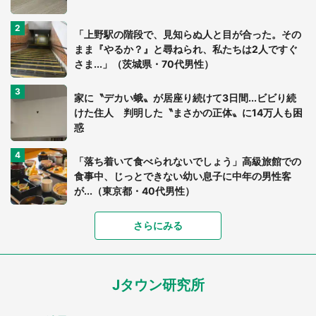
「上野駅の階段で、見知らぬ人と目が合った。その
まま『やるか？』と尋ねられ、私たちは2人ですぐ
さま...」（茨城県・70代男性）
家に〝デカい蛾〟が居座り続けて3日間...ビビり続
けた住人 判明した〝まさかの正体〟に14万人も困
惑
「落ち着いて食べられないでしょう」高級旅館での
食事中、じっとできない幼い息子に中年の男性客
が...（東京都・40代男性）
さらにみる
「可愛いのにホラー」「事件性を感じる」 ふわふ
わアザラシの〝赤い異変〟に3.2万人戦慄
Jタウン研究所
「孫にあげると思って、あなたにこれをあげる」
真夏の山道で見知らぬお婆さんに握らされたもの