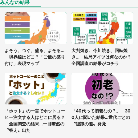
（山口県・30代女性）
みんなの結果
「ゾワゾワする」「本当に気持ち悪い」 道端でバ
グっちゃってた〝野生の野菜〟に6.5万人戦慄
「閉所恐怖症の私は新幹線で大パニック。隣席の青
年に『手を繋いで』とお願いしたら...」 体験談に
よそう、つぐ、盛る、よそる...
大判焼き、今川焼き、回転焼
8万人感動
境界線はどこ？「ご飯の盛り
き... 結局アイツは何なのか？
付け」表現マップ
全国調査の結果がコチラ
「富豪すぎ」1歳息子の〝店頭駄々こね〟の内容に1.
7万人驚がく 「お菓子売り場ならまだしも...」「ハ
ードル高い」
あまりにも四角すぎる猫、激写される 「これもう
座布団だろ」「食パンの耳」と1.4万人困惑
「ホット」の一言でホットコー
「40代って初老なの？」 30
ヒー注文する人はどこに居る？
0人に聞いた結果...世代ごとの
全国調査の結果...一目瞭然の
〝認識の差〟発覚
〝答え〟出た