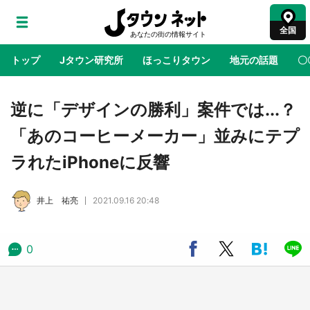
全国
トップ
Jタウン研究所
ほっこりタウン
地元の話題
〇
地域×二次元
絶景
あの時はありがとう
物語がはじ
逆に「デザインの勝利」案件では...？
「あのコーヒーメーカー」並みにテプ
アニメ『はたらく細胞』と神奈川県の3度目コ
ラれたiPhoneに反響
ラボ 作品の世界観通じて「小児がん」学べる
【8／10～31※平日限定】
井上 祐亮
2021.09.16 20:48
鳥取・境港「ゲゲゲの妖怪楽園」限定だった鬼
太郎グッズ買える 銀座・博品館TOY PARKへ
急げ【8／8～31】
0
ラプラス・ダークネスが栃木県を征服！？ 県
公式プロモ動画で「聖地」が生産されてます
【7／31～1／31】