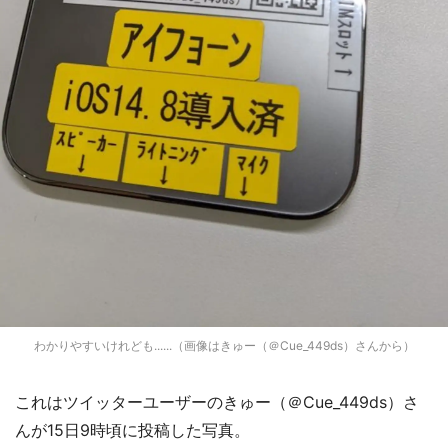
わかりやすいけれども......（画像はきゅー（＠Cue_449ds）さんから）
これはツイッターユーザーのきゅー（＠Cue_449ds）さ
んが15日9時頃に投稿した写真。