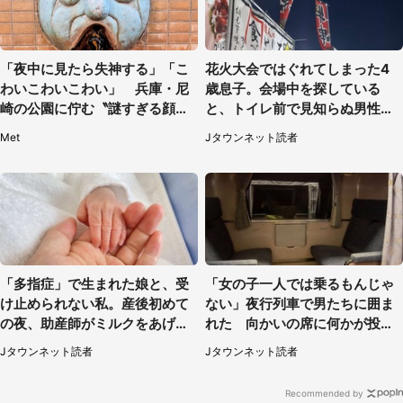
「夜中に見たら失神する」「こ
花火大会ではぐれてしまった4
わいこわいこわい」 兵庫・尼
歳息子。会場中を探している
崎の公園に佇む〝謎すぎる顔〟
と、トイレ前で見知らぬ男性に
に1.3万人戦慄
（東京都・女性）
Met
Jタウンネット読者
「多指症」で生まれた娘と、受
「女の子一人では乗るもんじゃ
け止められない私。産後初めて
ない」夜行列車で男たちに囲ま
の夜、助産師がミルクをあげて
れた 向かいの席に何かが投げ
るのを見て...（静岡県・20代女
られて（秋田県・60代女性）
Jタウンネット読者
Jタウンネット読者
性）
Recommended by