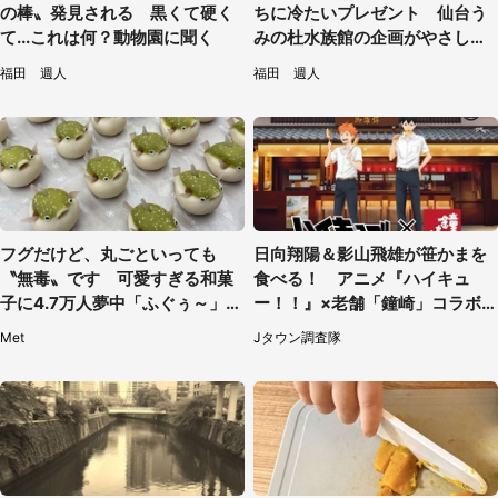
の棒〟発見される 黒くて硬く
ちに冷たいプレゼント 仙台う
て...これは何？動物園に聞く
みの杜水族館の企画がやさしい
【7／31～8／23】
福田 週人
福田 週人
フグだけど、丸ごといっても
日向翔陽＆影山飛雄が笹かまを
〝無毒〟です 可愛すぎる和菓
食べる！ アニメ『ハイキュ
子に4.7万人夢中「ふぐぅ～」
ー！！』×老舗「鐘崎」コラボ
「職人の技ですね」
で限定グッズも【8／1～31】
Met
Jタウン調査隊