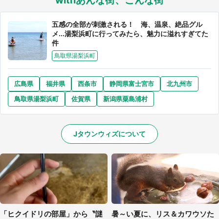
withあんな街、こんな街
五感の全部が刺激される！ 海、温泉、絶品グル
メ...湯梨浜町に行ってみたら、魅力に溢れすぎてた
件
鳥取県湯梨浜町
広島県
福井県
西条市
静岡県富士宮市
北九州市
鳥取県湯梨浜町
佐賀県
新潟県粟島浦村
Jタウンウィズについて
「ヒクイドリの部屋」から〝謎
暑～い夏に、リス＆カワウソた