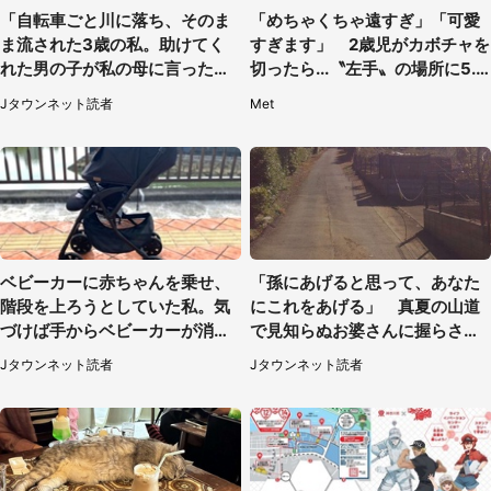
「自転車ごと川に落ち、そのま
「めちゃくちゃ遠すぎ」「可愛
ま流された3歳の私。助けてく
すぎます」 2歳児がカボチャを
れた男の子が私の母に言ったの
切ったら...〝左手〟の場所に5.3
は...」（千葉県・20代女性）
万人もん絶
Jタウンネット読者
Met
ベビーカーに赤ちゃんを乗せ、
「孫にあげると思って、あなた
階段を上ろうとしていた私。気
にこれをあげる」 真夏の山道
づけば手からベビーカーが消え
で見知らぬお婆さんに握らされ
ていて（神奈川県・60代女性）
たもの（山口県・30代女性）
Jタウンネット読者
Jタウンネット読者