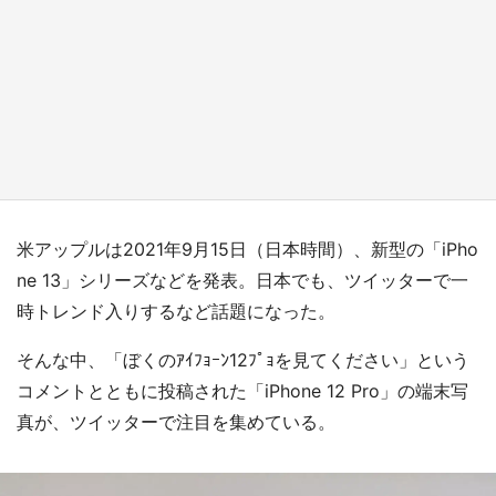
『薬屋のひとりごと』の〝舞〟の世界に入り込
む 六本木ヒルズ展望台でコラボ、本邦初公開
の「猫猫像」も【8／1～10／26】
もっとみる
米アップルは2021年9月15日（日本時間）、新型の「iPho
ne 13」シリーズなどを発表。日本でも、ツイッターで一
時トレンド入りするなど話題になった。
そんな中、「ぼくのｱｲﾌｮｰﾝ12ﾌﾟｮを見てください」という
コメントとともに投稿された「iPhone 12 Pro」の端末写
真が、ツイッターで注目を集めている。