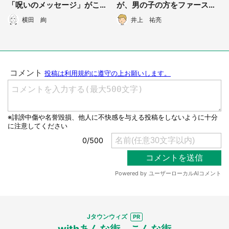
「呪いのメッセージ」がこち
が、男の子の方をファースト
ら
クラスに...なんで私じゃない
横田 絢
井上 祐亮
の？」（兵庫県・50代女性）
Jタウンウィズ