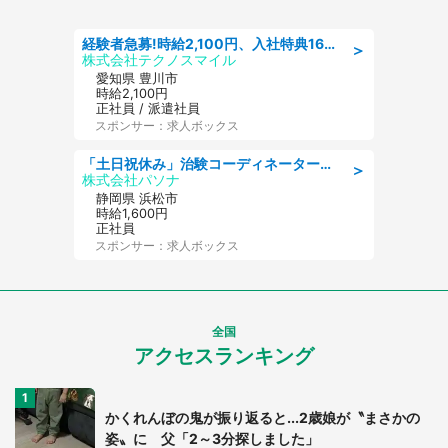
経験者急募!時給2,100円、入社特典168万円の自動車製造業務/トヨタ自動車/tutumi
＞
株式会社テクノスマイル
愛知県 豊川市
時給2,100円
正社員 / 派遣社員
スポンサー：求人ボックス
「土日祝休み」治験コーディネーターのお仕事/未経験OK
＞
株式会社パソナ
静岡県 浜松市
時給1,600円
正社員
スポンサー：求人ボックス
全国
アクセスランキング
かくれんぼの鬼が振り返ると...2歳娘が〝まさかの
姿〟に 父「2～3分探しました」