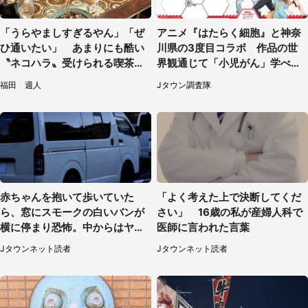
「うらやましすぎるやん」「ぜ
アニメ『はたらく細胞』と神奈
ひ通いたい」 あまりにも酷い
川県の3度目コラボ 作品の世
〝ネコハラ〟受けられる喫茶店
界観通じて「小児がん」学べる
に5.3万人驚がく
【8／10～31※平日限定】
福田 週人
Jタウン調査隊
赤ちゃんを抱いて歩いていた
「よく考えた上で決断してくだ
ら、窓にスモークの白いバンが
さい」 16歳の私が産婦人科で
横に停まり恐怖。中からはヤン
医師に言われた言葉
チャそうな男性が...（神奈川
Jタウンネット読者
Jタウンネット読者
県・40代女性）