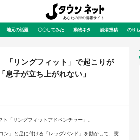
地元の話題
〇〇してみた
動物ネタ
読者投稿
のり
全国
全国
北海道
北海道
元
絶景
あの時はありがとう
物語がはじまる町へ
ふ
青森
岩手
宮城
秋田
東北
. 「リングフィット」で起こりが
茨城
栃木
群馬
埼玉
関東
「息子が立ち上がれない」
新潟
山梨
長野
甲信越
岐阜
静岡
愛知
三重
東海
富山
石川
福井
北陸
滋賀
京都
大阪
兵庫
関西
トネスソフト「リングフィットアドベンチャー」。
鳥取
島根
岡山
広島
中国
・境港「ゲゲゲの妖怪楽園」限定
ラプラス・ダークネスが栃木県を
た鬼太郎グッズ買える 銀座・博
服！？ 県公式プロモ動画で「聖
コン」と足に付ける「レッグバンド」を動かして、実
徳島
香川
愛媛
高知
四国
TOY PARKへ急げ【8／8～31】
が生産されてます【7／31～1／31