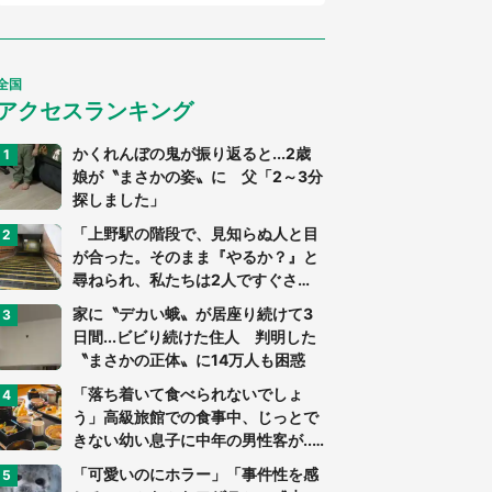
全国
アクセスランキング
かくれんぼの鬼が振り返ると...2歳
娘が〝まさかの姿〟に 父「2～3分
探しました」
「上野駅の階段で、見知らぬ人と目
が合った。そのまま『やるか？』と
尋ねられ、私たちは2人ですぐさ
ま...」（茨城県・70代男性）
家に〝デカい蛾〟が居座り続けて3
日間...ビビり続けた住人 判明した
〝まさかの正体〟に14万人も困惑
「落ち着いて食べられないでしょ
う」高級旅館での食事中、じっとで
きない幼い息子に中年の男性客が...
（東京都・40代男性）
「可愛いのにホラー」「事件性を感