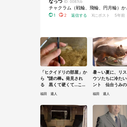
「ヒクイドリの部屋」か
暑～い夏に、リス
ら〝謎の棒〟発見され
ウソたちに冷たい
る 黒くて硬くて...これ
ント 仙台うみの
は何？動物園に聞く
館の企画がやさし
福田 週人
福田 週人
／31～8／23】