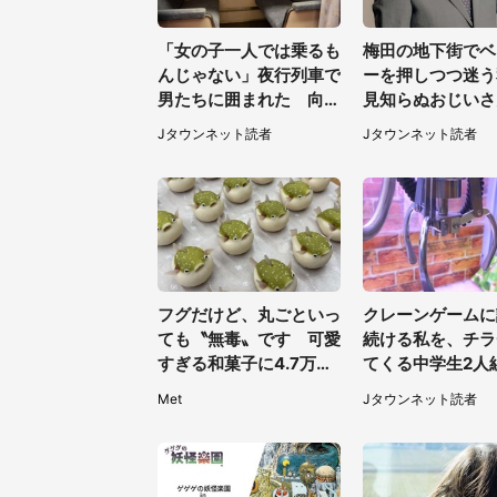
「女の子一人では乗るも
梅田の地下街でベ
んじゃない」夜行列車で
ーを押しつつ迷う
男たちに囲まれた 向か
見知らぬおじいさ
いの席に何かが投げられ
ざわざ声をかけて
Jタウンネット読者
Jタウンネット読者
て（秋田県・60代女
（兵庫県・30代
性）
フグだけど、丸ごといっ
クレーンゲームに
ても〝無毒〟です 可愛
続ける私を、チラ
すぎる和菓子に4.7万人
てくる中学生2人
夢中「ふぐぅ～」「職人
めてその台から退
Met
Jタウンネット読者
の技ですね」
後ろから声が（東
40代女性）