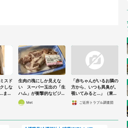
ミスド
生肉の塊にしか見えな
「赤ちゃんがいるお隣の
クしな
い スーパー玉出の「生
方から、いつも異臭が。
..まさ
ハム」が衝撃的なビジュ
覗いてみると...」（東京
アルだった
都・40代女性）
Met
ご近所トラブル調査団