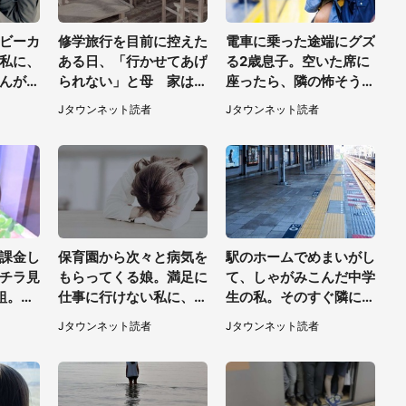
ビーカ
修学旅行を目前に控えた
電車に乗った途端にグズ
私に、
ある日、「行かせてあげ
る2歳息子。空いた席に
んがわ
られない」と母 家は貧
座ったら、隣の怖そうな
きて
しく、私は納得したけれ
男性客が息子の帽子に手
Jタウンネット読者
Jタウンネット読者
女性）
ど...（北海道・70代以
を伸ばし（千葉県・40
上女性）
代女性）
課金し
保育園から次々と病気を
駅のホームでめまいがし
チラ見
もらってくる娘。満足に
て、しゃがみこんだ中学
組。諦
仕事に行けない私に、会
生の私。そのすぐ隣にス
くと、
社の社長が...（宮城県・
ーツの男性が座ってきて
Jタウンネット読者
Jタウンネット読者
京都・
30代女性）
（千葉県・20代女性）