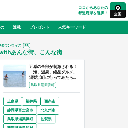
ココからあなたの
都道府県を選択！
全国
もの
連載
プレゼント
人気キーワード
Jタウンウィズ
withあんな街、こんな街
るさと納税
山形
福島
千葉
東京
神奈川
五感の全部が刺激される！
海、温泉、絶品グルメ...
湯梨浜町に行ってみたら、
魅力に溢れすぎてた件
鳥取県湯梨浜町
広島県
福井県
西条市
奈良
和歌山
静岡県富士宮市
北九州市
山口
征
『薬屋のひとりごと』の〝舞〟の世界
鳥取県湯梨浜町
佐賀県
地」
に入り込む 六本木ヒルズ展望台でコ
】
ラボ、本邦初公開の「猫猫像」も【8
新潟県粟島浦村