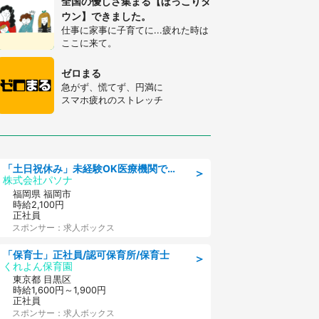
全国の優しさ集まる【ほっこりタ
ウン】できました。
仕事に家事に子育てに...疲れた時は
ここに来て。
ゼロまる
急がず、慌てず、円満に
スマホ疲れのストレッチ
「土日祝休み」未経験OK医療機関での治験コーディネーターのお仕事
＞
株式会社パソナ
福岡県 福岡市
時給2,100円
正社員
スポンサー：求人ボックス
「保育士」正社員/認可保育所/保育士
＞
くれよん保育園
東京都 目黒区
時給1,600円～1,900円
正社員
スポンサー：求人ボックス