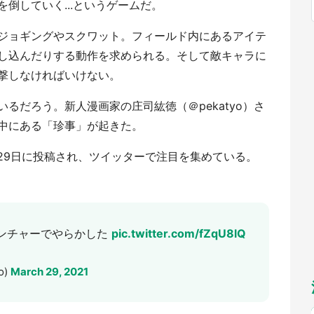
倒していく...というゲームだ。
福岡
佐賀
長崎
熊本
九州
もっとみる
ジョギングやスクワット。フィールド内にあるアイテ
選択
し込んだりする動作を求められる。そして敵キャラに
撃しなければいけない。
るだろう。新人漫画家の庄司紘徳（＠pekatyo）さ
中にある「珍事」が起きた。
月29日に投稿され、ツイッターで注目を集めている。
ンチャーでやらかした
pic.twitter.com/fZqU8lQ
o)
March 29, 2021