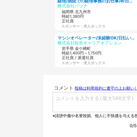
経理/病院での経理事務のお仕事/即日勤務可/車通勤可/経理/一般事務
株式会社パソナ
福岡県 北九州市
時給1,380円
正社員
スポンサー：求人ボックス
マシンオペレーター/未経験OK/日払いOK/寮完備/交替制/20・30・40代活躍中
株式会社綜合キャリアオプション
岩手県 金ケ崎町
時給1,400円～1,750円
正社員 / 派遣社員
スポンサー：求人ボックス