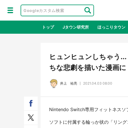
トップ
Jタウン研究所
ほっこりタウン
地域×二次
ヒュンヒュンしちゃう..
ちな悲劇を描いた漫画に
井上 祐亮
2021.04.03 08:00
Nintendo Switch専用フィッ
アニメ『はたらく細胞』と神奈川県の
鳥取
3度目コラボ 作品の世界観通じて
だっ
ソフトに付属する輪っか状の「リング
「小児がん」学べる【8／10～31※平
品館