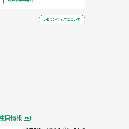
大分
宮崎
鹿児島
沖縄
／1～10／26】
Jタウンウィズについて
する
注目情報