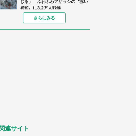
じる」 ふわふわアザラシの〝赤い
異変〟に3.2万人戦慄
「孫にあげると思って、あなたにこ
さらにみる
れをあげる」 真夏の山道で見知ら
ぬお婆さんに握らされたもの（山口
県・30代女性）
「ゾワゾワする」「本当に気持ち悪
い」 道端でバグっちゃってた〝野
生の野菜〟に6.5万人戦慄
「閉所恐怖症の私は新幹線で大パニ
ック。隣席の青年に『手を繋いで』
とお願いしたら...」 体験談に8万
人感動
「富豪すぎ」1歳息子の〝店頭駄々
こね〟の内容に1.7万人驚がく 「お
菓子売り場ならまだしも...」「ハー
ドル高い」
あまりにも四角すぎる猫、激写され
る 「これもう座布団だろ」「食パ
ンの耳」と1.4万人困惑
関連サイト