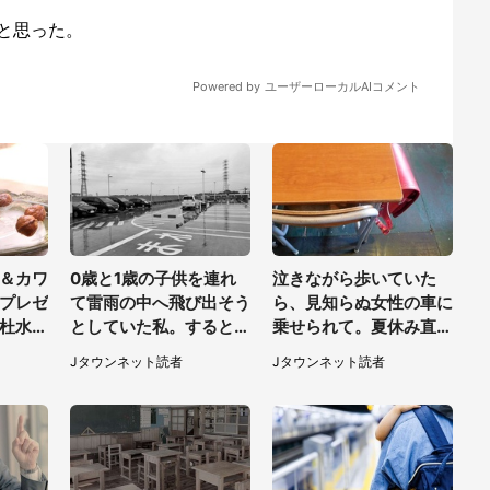
＆カワ
0歳と1歳の子供を連れ
泣きながら歩いていた
プレゼ
て雷雨の中へ飛び出そう
ら、見知らぬ女性の車に
杜水族
としていた私。すると突
乗せられて。夏休み直
い【7
然、後ろから...（福岡
前、小学校低学年の私に
Jタウンネット読者
Jタウンネット読者
県・30代女性）
起きたこと（広島県・3
0代女性）