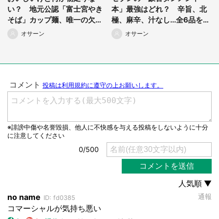
い？ 地元公認「富士宮やき
本」最強はどれ？ 辛旨、北
そば」カップ麺、唯一の欠点
極、麻辛、汁なし...全6品をマ
は...
ニアが食べ比べ
選択する
オサーン
オサーン