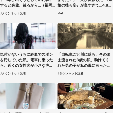
すると突然、後ろから...（福岡
娘の後ろ姿〟が良すぎて...4.8万
県・30代女性）
人感激
Jタウンネット読者
Met
気付かないうちに経血でズボン
「自転車ごと川に落ち、そのま
を汚していた私。電車に乗った
ま流された3歳の私。助けてく
ら、近くの女性客が小さな声で
れた男の子が私の母に言ったの
（千葉県・10代女性）
は...」（千葉県・20代女性）
Jタウンネット読者
Jタウンネット読者