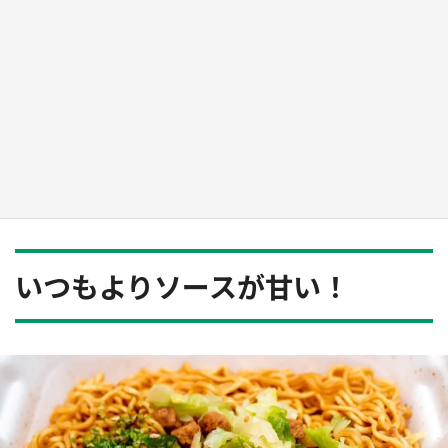
『薬屋のひとりごと』の〝舞〟の世界に入り込
む 六本木ヒルズ展望台でコラボ、本邦初公開
の「猫猫像」も【8／1～10／26】
もっとみる
いつもよりソースが甘い！