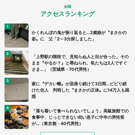
全国
アクセスランキング
かくれんぼの鬼が振り返ると...2歳娘が〝まさかの
姿〟に 父「2～3分探しました」
「上野駅の階段で、見知らぬ人と目が合った。その
まま『やるか？』と尋ねられ、私たちは2人ですぐ
さま...」（茨城県・70代男性）
家に〝デカい蛾〟が居座り続けて3日間...ビビり続
けた住人 判明した〝まさかの正体〟に14万人も困
惑
「落ち着いて食べられないでしょう」高級旅館での
食事中、じっとできない幼い息子に中年の男性客
が...（東京都・40代男性）