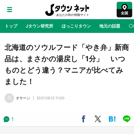
全国
トップ
Jタウン研究所
ほっこりタウン
地元の話題
〇
地域×二次元
絶景
あの時はありがとう
物語がはじ
北海道のソウルフード「やき弁」新商
品は、まさかの湯戻し「1分」 いつ
アニメ『はたらく細胞』と神奈川県の3度目コ
ものとどう違う？マニアが比べてみ
ラボ 作品の世界観通じて「小児がん」学べる
【8／10～31※平日限定】
ました！
鳥取・境港「ゲゲゲの妖怪楽園」限定だった鬼
オサーン
2021.09.12 11:00
太郎グッズ買える 銀座・博品館TOY PARKへ
急げ【8／8～31】
1
ラプラス・ダークネスが栃木県を征服！？ 県
公式プロモ動画で「聖地」が生産されてます
【7／31～1／31】