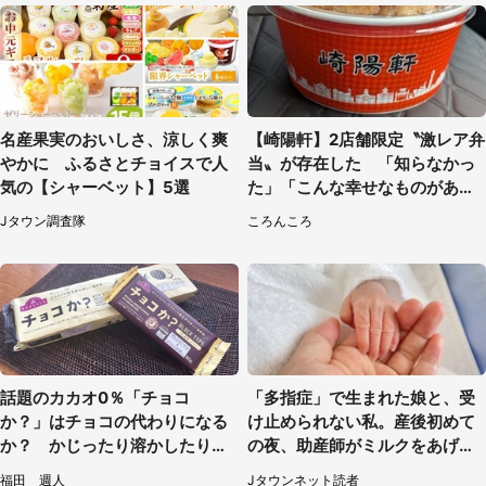
名産果実のおいしさ、涼しく爽
【崎陽軒】2店舗限定〝激レア弁
やかに ふるさとチョイスで人
当〟が存在した 「知らなかっ
気の【シャーベット】5選
た」「こんな幸せなものがあっ
たなんて...」
Jタウン調査隊
ころんころ
話題のカカオ0％「チョコ
「多指症」で生まれた娘と、受
か？」はチョコの代わりになる
け止められない私。産後初めて
か？ かじったり溶かしたりし
の夜、助産師がミルクをあげて
て食べてみた
るのを見て...（静岡県・20代女
福田 週人
Jタウンネット読者