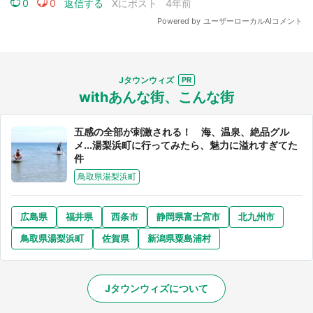
Jタウンウィズ
withあんな街、こんな街
五感の全部が刺激される！ 海、温泉、絶品グル
メ...湯梨浜町に行ってみたら、魅力に溢れすぎてた
件
鳥取県湯梨浜町
広島県
福井県
西条市
静岡県富士宮市
北九州市
鳥取県湯梨浜町
佐賀県
新潟県粟島浦村
Jタウンウィズについて