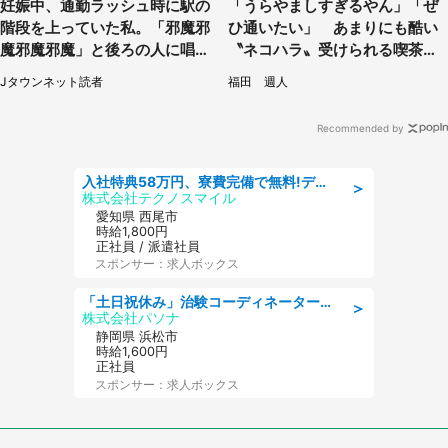
妊娠中、通勤ラッシュ時に駅の
「うらやましすぎるやん」「ぜ
階段を上っていた私。「邪魔邪
ひ通いたい」 あまりにも酷い
魔邪魔邪魔」と後ろの人に唱え
〝ネコハラ〟受けられる喫茶店
られて（神奈川県・30代女性）
に5.3万人驚がく
Jタウンネット読者
福田 週人
Recommended by
入社特典58万円、寮費完備で無料!デンソーで働こう!自動車工場で小型部品の検査業務 denso aichi
＞
株式会社テクノスマイル
愛知県 西尾市
時給1,800円
正社員 / 派遣社員
スポンサー：求人ボックス
「土日祝休み」治験コーディネーターのお仕事/未経験OK
＞
株式会社パソナ
静岡県 浜松市
時給1,600円
正社員
スポンサー：求人ボックス