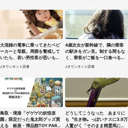
性）
大混雑の電車に乗ってきたベビ
4歳次女が新幹線で、隣の乗客
ーカーと母親。周囲を警戒して
の駅弁をガン見。制する間もな
いたら、若い男性客が思いもよ
く、乗客がご飯を一口食べると
らぬ行動に（東京都・50代女
（茨城県・50代女性）
Jタウンネット読者
Jタウンネット読者
性）
鳥取・境港「ゲゲゲの妖怪楽
どうしてこうなった あまりに
園」限定だった鬼太郎グッズ買
も〝生き物〟っぽいナスに3.9万
える 銀座・博品館TOY PARK
人驚がく「そのまま精霊馬に使