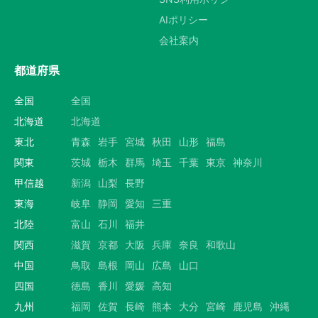
AIポリシー
会社案内
都道府県
全国
全国
北海道
北海道
東北
青森
岩手
宮城
秋田
山形
福島
関東
茨城
栃木
群馬
埼玉
千葉
東京
神奈川
甲信越
新潟
山梨
長野
東海
岐阜
静岡
愛知
三重
北陸
富山
石川
福井
関西
滋賀
京都
大阪
兵庫
奈良
和歌山
中国
鳥取
島根
岡山
広島
山口
四国
徳島
香川
愛媛
高知
九州
福岡
佐賀
長崎
熊本
大分
宮崎
鹿児島
沖縄