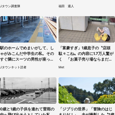
へ急げ【8／8～31】
えそう」
Jタウン調査隊
福田 週人
駅のホームでめまいがして、し
「富豪すぎ」1歳息子の〝店頭
ゃがみこんだ中学生の私。その
駄々こね〟の内容に1.7万人驚が
すぐ隣にスーツの男性が座って
く 「お菓子売り場ならまだし
きて（千葉県・20代女性）
も...」「ハードル高い」
Jタウンネット読者
Met
0歳と1歳の子供を連れて雷雨の
「ジブリの世界」「冒険のはじ
中へ飛び出そうとしていた私。
まりだ！」 夫が撮影した〝1歳