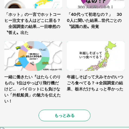
あまりにも四角すぎる猫、激写される 「これもう
座布団だろ」「食パンの耳」と1.4万人困惑
「ホット」の一言でホットコー
「40代って初老なの？」 30
ヒー注文する人はどこに居る？
0人に聞いた結果...世代ごとの
全国調査の結果...一目瞭然の
〝認識の差〟発覚
〝答え〟出た
一緒に働きたい『はたらくのり
年越しそばって大みそかのいつ
もの』1位はやっぱり飛行機だ
ごろ食べてる？→全国調査の結
けど... パイロットにも負けな
果、栃木だけちょっと早かった
い「外航船員」の魅力を伝えた
い！
もっとみる