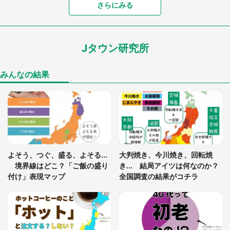
さらにみる
「可愛いのにホラー」「事件性を感じる」 ふわふ
わアザラシの〝赤い異変〟に3.2万人戦慄
Jタウン研究所
「孫にあげると思って、あなたにこれをあげる」
真夏の山道で見知らぬお婆さんに握らされたもの
（山口県・30代女性）
みんなの結果
「ゾワゾワする」「本当に気持ち悪い」 道端でバ
グっちゃってた〝野生の野菜〟に6.5万人戦慄
「閉所恐怖症の私は新幹線で大パニック。隣席の青
年に『手を繋いで』とお願いしたら...」 体験談に
よそう、つぐ、盛る、よそる...
大判焼き、今川焼き、回転焼
8万人感動
境界線はどこ？「ご飯の盛り
き... 結局アイツは何なのか？
付け」表現マップ
全国調査の結果がコチラ
「富豪すぎ」1歳息子の〝店頭駄々こね〟の内容に1.
7万人驚がく 「お菓子売り場ならまだしも...」「ハ
ードル高い」