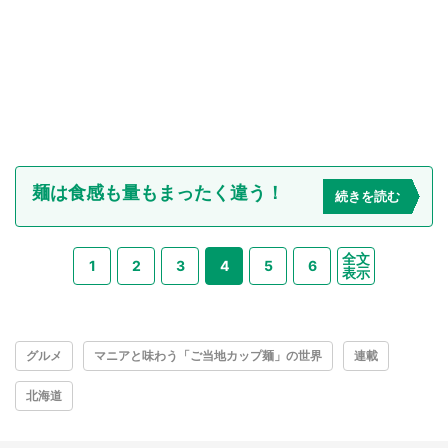
麺は食感も量もまったく違う！
続きを読む
全文
1
2
3
4
5
6
表示
グルメ
マニアと味わう「ご当地カップ麺」の世界
連載
北海道