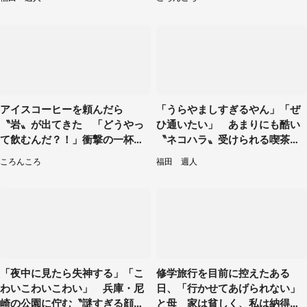
アイスコーヒーを頼んだら
「うらやましすぎるやん」「ぜ
〝岩〟が出てきた 「どうやっ
ひ通いたい」 あまりにも酷い
て飲むんだ？！」衝撃の一杯が
〝ネコハラ〟受けられる喫茶店
話題
に5.3万人驚がく
ころんころ
福田 週人
「夜中に見たら失神する」「こ
修学旅行を目前に控えたある
わいこわいこわい」 兵庫・尼
日、「行かせてあげられない」
崎の公園に佇む〝謎すぎる顔〟
と母 家は貧しく、私は納得し