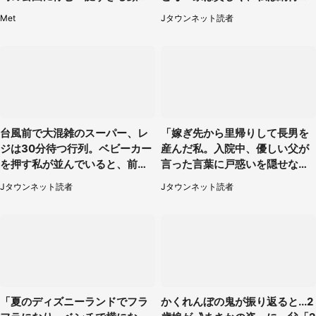
に1.3万人戦慄
たけれど...（北海道・70代以上
Met
Jタウンネット読者
女性）
台風前で大混雑のスーパー、レ
「嫁ぎ先から里帰りして長男を
ジは30分待つ行列。ベビーカー
産んだ私。入院中、優しい父が
を押す私が並んでいると、前の
言った言葉に戸惑いを隠せな
男性客が...
い」（兵庫県・50代女性）
Jタウンネット読者
Jタウンネット読者
「夏のディズニーランドでフラ
かくれんぼの鬼が振り返ると...2