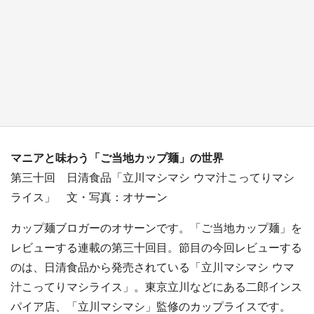
『小林さんちのメイドラゴン』と舞台のモデ
ル・越谷がコラボ 田んぼアートの見頃にあわ
せて企画続々【7／31～】
もっとみる
マニアと味わう「ご当地カップ麺」の世界
第三十回 日清食品「立川マシマシ ウマ汁こってりマシ
ライス」 文・写真：オサーン
カップ麺ブロガーのオサーンです。「ご当地カップ麺」を
レビューする連載の第三十回目。節目の今回レビューする
のは、日清食品から発売されている「立川マシマシ ウマ
汁こってりマシライス」。東京立川などにある二郎インス
パイア店、「立川マシマシ」監修のカップライスです。