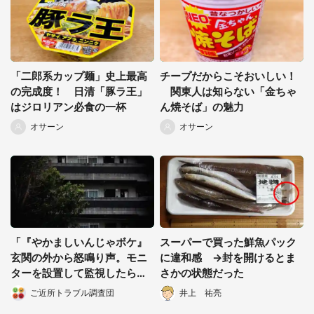
「二郎系カップ麺」史上最高
チープだからこそおいしい！
の完成度！ 日清「豚ラ王」
関東人は知らない「金ちゃ
はジロリアン必食の一杯
ん焼そば」の魅力
オサーン
オサーン
「『やかましいんじゃボケ』
スーパーで買った鮮魚パック
玄関の外から怒鳴り声。モニ
に違和感 →封を開けるとま
ターを設置して監視したら、
さかの状態だった
まさかの光景が...」（京都
ご近所トラブル調査団
井上 祐亮
府・30代女性）