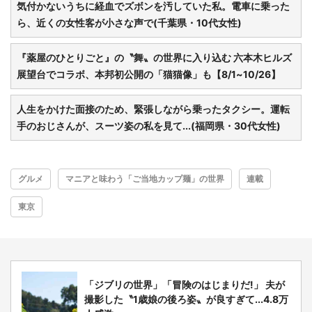
気付かないうちに経血でズボンを汚していた私。電車に乗った
ら、近くの女性客が小さな声で(千葉県・10代女性)
『薬屋のひとりごと』の〝舞〟の世界に入り込む 六本木ヒルズ
展望台でコラボ、本邦初公開の「猫猫像」も【8/1~10/26】
人生をかけた面接のため、緊張しながら乗ったタクシー。運転
手のおじさんが、スーツ姿の私を見て...(福岡県・30代女性)
グルメ
マニアと味わう「ご当地カップ麺」の世界
連載
東京
「ジブリの世界」「冒険のはじまりだ!」 夫が
撮影した〝1歳娘の後ろ姿〟が良すぎて...4.8万