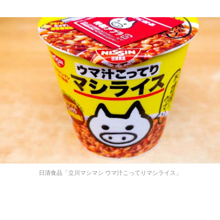
日清食品「立川マシマシ ウマ汁こってりマシライス」