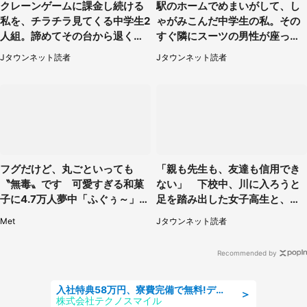
クレーンゲームに課金し続ける
駅のホームでめまいがして、し
私を、チラチラ見てくる中学生2
ゃがみこんだ中学生の私。その
人組。諦めてその台から退く
すぐ隣にスーツの男性が座って
と、後ろから声が（東京都・40
きて（千葉県・20代女性）
Jタウンネット読者
Jタウンネット読者
代女性）
フグだけど、丸ごといっても
「親も先生も、友達も信用でき
〝無毒〟です 可愛すぎる和菓
ない」 下校中、川に入ろうと
子に4.7万人夢中「ふぐぅ～」
足を踏み出した女子高生と、彼
「職人の技ですね」
女を止めた予想外の存在
Met
Jタウンネット読者
Recommended by
入社特典58万円、寮費完備で無料!デンソーで働こう!自動車工場で小型部品の検査業務 denso aichi
＞
株式会社テクノスマイル