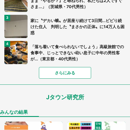
まま『やるか？』と尋ねられ、私たちは2人ですぐ
さま...」（茨城県・70代男性）
家に〝デカい蛾〟が居座り続けて3日間...ビビり続
けた住人 判明した〝まさかの正体〟に14万人も困
惑
「落ち着いて食べられないでしょう」高級旅館での
食事中、じっとできない幼い息子に中年の男性客
が...（東京都・40代男性）
「富豪すぎ」1歳息子の〝店頭駄々こね〟の内容に1.
さらにみる
7万人驚がく 「お菓子売り場ならまだしも...」「ハ
ードル高い」
Jタウン研究所
あまりにも四角すぎる猫、激写される 「これもう
座布団だろ」「食パンの耳」と1.4万人困惑
みんなの結果
「閉所恐怖症の私は新幹線で大パニック。隣席の青