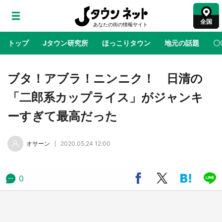
全国
トップ
Jタウン研究所
ほっこりタウン
地元の話題
〇
地域×二次元
絶景
あの時はありがとう
物語がはじ
ブタ！アブラ！ニンニク！ 日清の
「二郎系カップライス」がジャンキ
ラプラス・ダークネスが栃木県を征服！？ 県
ーすぎて最高だった
公式プロモ動画で「聖地」が生産されてます
【7／31～1／31】
オサーン
2020.05.24 12:00
『薬屋のひとりごと』の〝舞〟の世界に入り込
む 六本木ヒルズ展望台でコラボ、本邦初公開
の「猫猫像」も【8／1～10／26】
0
日向翔陽＆影山飛雄が笹かまを食べる！ アニ
メ『ハイキュー！！』×老舗「鐘崎」コラボで
限定グッズも【8／1～31】