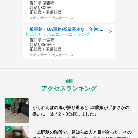
愛知県 蒲郡市
時給1,800円
正社員 / 派遣社員
スポンサー：求人ボックス
一般事務・OA事務/残業基本なし年休130日社保完備の一般・調達事務
＞
株式会社シスムエンジニアリング
愛知県 一宮市
時給1,350円～
正社員 / 派遣社員
スポンサー：求人ボックス
全国
アクセスランキング
かくれんぼの鬼が振り返ると...2歳娘が〝まさかの
姿〟に 父「2～3分探しました」
「上野駅の階段で、見知らぬ人と目が合った。その