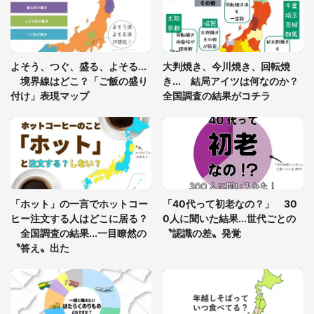
年に『手を繋いで』とお願いしたら...」 体験談に
8万人感動
「ゾワゾワする」「本当に気持ち悪い」 道端でバ
よそう、つぐ、盛る、よそる...
大判焼き、今川焼き、回転焼
グっちゃってた〝野生の野菜〟に6.5万人戦慄
境界線はどこ？「ご飯の盛り
き... 結局アイツは何なのか？
付け」表現マップ
全国調査の結果がコチラ
「○○がない街に住んでいます」住人の呟きに30万
人驚がく 何が存在しないか、あなたはわかる？
「修学旅行に途中参加する娘を送って行ったら、真
っ暗な道で遭難状態。なんとか見つけた民家に助け
「ホット」の一言でホットコー
「40代って初老なの？」 30
を求めると、住人の男性が...」
ヒー注文する人はどこに居る？
0人に聞いた結果...世代ごとの
全国調査の結果...一目瞭然の
〝認識の差〟発覚
〝答え〟出た