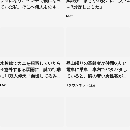
フラになり、ベンチで横になっ
歳娘が〝まさかの姿〟に 父「2
ていた私。そこへ何人ものキャ
～3分探しました」
ストがやってきて」（埼玉県・2
Met
0代女性）
水族館でカニを観察していたら
登山帰りの高齢者が仲間6人で
→意外すぎる展開に 謎の行動
電車に乗車。車内でバタバタし
に1.1万人仰天「自慢してるみた
ていると、隣の若い男性客が
い」
（神奈川県・70代女性）
Met
Jタウンネット読者