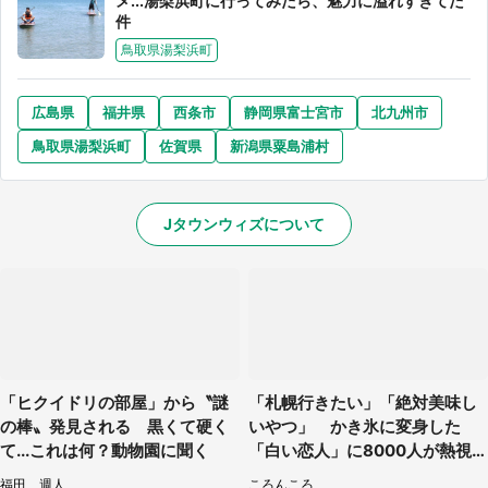
メ...湯梨浜町に行ってみたら、魅力に溢れすぎてた
件
鳥取県湯梨浜町
広島県
福井県
西条市
静岡県富士宮市
北九州市
鳥取県湯梨浜町
佐賀県
新潟県粟島浦村
Jタウンウィズについて
「ヒクイドリの部屋」から〝謎
「札幌行きたい」「絶対美味し
の棒〟発見される 黒くて硬く
いやつ」 かき氷に変身した
て...これは何？動物園に聞く
「白い恋人」に8000人が熱視
線【期間限定】
福田 週人
ころんころ