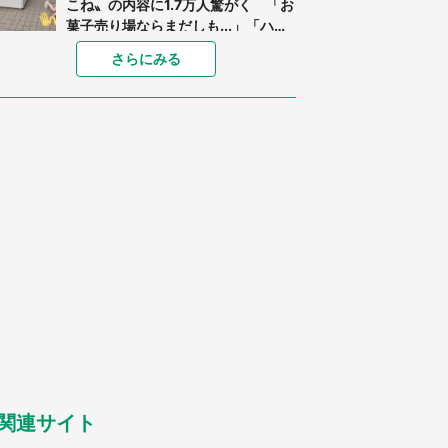
こね〟の内容に1.7万人驚がく 「お
菓子売り場ならまだしも...」「ハー
ドル高い」
「閉所恐怖症の私は新幹線で大パニ
さらにみる
ック。隣席の青年に『手を繋いで』
とお願いしたら...」 体験談に8万
人感動
「ゾワゾワする」「本当に気持ち悪
い」 道端でバグっちゃってた〝野
生の野菜〟に6.5万人戦慄
あまりにも四角すぎる猫、激写され
る 「これもう座布団だろ」「食パ
ンの耳」と1.4万人困惑
「修学旅行に途中参加する娘を送っ
て行ったら、真っ暗な道で遭難状
態。なんとか見つけた民家に助けを
求めると、住人の男性が...」
「孫にあげると思って、あなたにこ
れをあげる」 真夏の山道で見知ら
ぬお婆さんに握らされたもの（山口
県・30代女性）
関連サイト