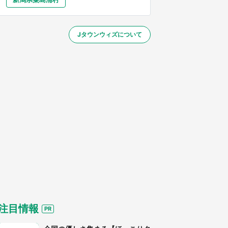
大分
宮崎
鹿児島
沖縄
／1～31】
Jタウンウィズについて
する
注目情報