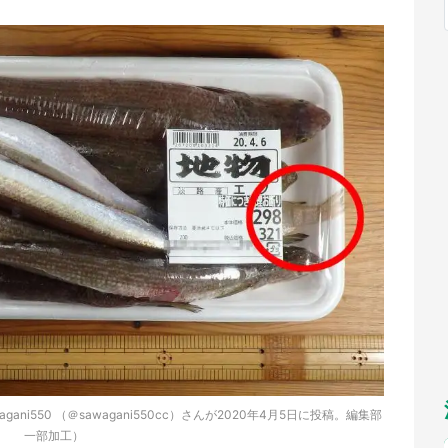
福岡
佐賀
長崎
熊本
九州
／1～10／26】
もっとみる
選択
ni550 （＠sawagani550cc）さんが2020年4月5日に投稿。編集部
一部加工）