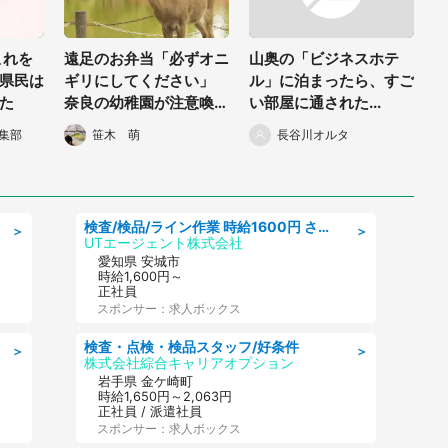
これを
遠足のお弁当「必ずオニ
山奥の「ビジネスホテ
県民は
ギリにしてください」
ル」に泊まったら、すご
た
奈良の幼稚園が注意喚起
い部屋に通された...
→その理由が納得すぎた
集部
笹木 萌
長谷川オルタ
検査/検品/ライン作業 時給1600円 さら半年ごとに時給50円UP 検品·検査
＞
＞
UTエージェント株式会社
愛知県 安城市
時給1,600円～
正社員
スポンサー：求人ボックス
検査・点検・検品スタッフ/好条件
＞
＞
株式会社綜合キャリアオプション
岩手県 金ケ崎町
時給1,650円～2,063円
正社員 / 派遣社員
スポンサー：求人ボックス