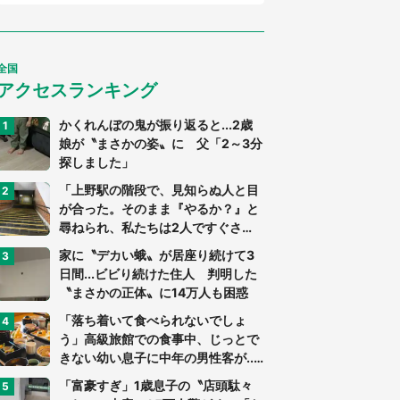
全国
アクセスランキング
かくれんぼの鬼が振り返ると...2歳
娘が〝まさかの姿〟に 父「2～3分
探しました」
「上野駅の階段で、見知らぬ人と目
が合った。そのまま『やるか？』と
尋ねられ、私たちは2人ですぐさ
ま...」（茨城県・70代男性）
家に〝デカい蛾〟が居座り続けて3
日間...ビビり続けた住人 判明した
〝まさかの正体〟に14万人も困惑
「落ち着いて食べられないでしょ
う」高級旅館での食事中、じっとで
きない幼い息子に中年の男性客が...
（東京都・40代男性）
「富豪すぎ」1歳息子の〝店頭駄々