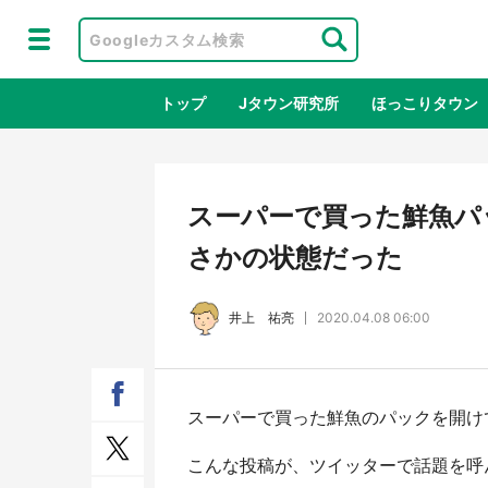
トップ
Jタウン研究所
ほっこりタウン
地域×二次
スーパーで買った鮮魚パ
さかの状態だった
井上 祐亮
2020.04.08 06:00
スーパーで買った鮮魚のパックを開けて
鳥取・境港「ゲゲゲの妖怪楽園」限定
ラプ
だった鬼太郎グッズ買える 銀座・博
服！
こんな投稿が、ツイッターで話題を呼
品館TOY PARKへ急げ【8／8～31】
が生