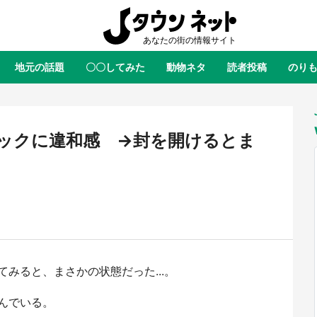
地元の話題
〇〇してみた
動物ネタ
読者投稿
のり
全国
全国
北海道
北海道
元
絶景
あの時はありがとう
物語がはじまる町へ
ふ
青森
岩手
宮城
秋田
東北
ックに違和感 →封を開けるとま
茨城
栃木
群馬
埼玉
関東
新潟
山梨
長野
甲信越
岐阜
静岡
愛知
三重
東海
富山
石川
福井
北陸
滋賀
京都
大阪
兵庫
関西
みると、まさかの状態だった...。
鳥取
島根
岡山
広島
中国
ラス・ダークネスが栃木県を征
『薬屋のひとりごと』の〝舞〟の
？ 県公式プロモ動画で「聖地」
に入り込む 六本木ヒルズ展望台
んでいる。
徳島
香川
愛媛
高知
四国
産されてます【7／31～1／31】
ラボ、本邦初公開の「猫猫像」も