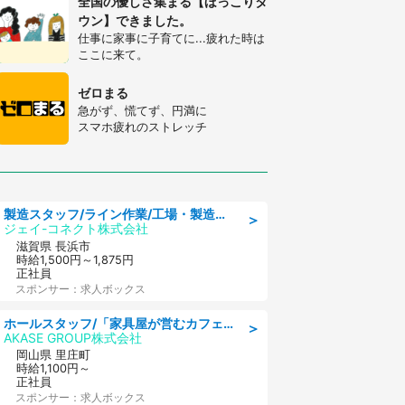
全国の優しさ集まる【ほっこりタ
ウン】できました。
仕事に家事に子育てに...疲れた時は
ここに来て。
ゼロまる
急がず、慌てず、円満に
スマホ疲れのストレッチ
製造スタッフ/ライン作業/工場・製造系 エンジン部品の機械加工/未経験可/昼食代無料
＞
ジェイ-コネクト株式会社
滋賀県 長浜市
時給1,500円～1,875円
正社員
スポンサー：求人ボックス
ホールスタッフ/「家具屋が営むカフェスタッフ!」週2日～OK!嬉しいまかない付き/岡山県/浅口郡里庄町
＞
AKASE GROUP株式会社
岡山県 里庄町
時給1,100円～
正社員
スポンサー：求人ボックス