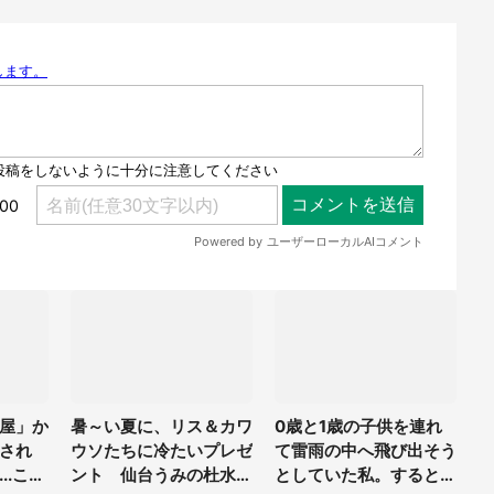
屋」か
暑～い夏に、リス＆カワ
0歳と1歳の子供を連れ
され
ウソたちに冷たいプレゼ
て雷雨の中へ飛び出そう
..これ
ント 仙台うみの杜水族
としていた私。すると突