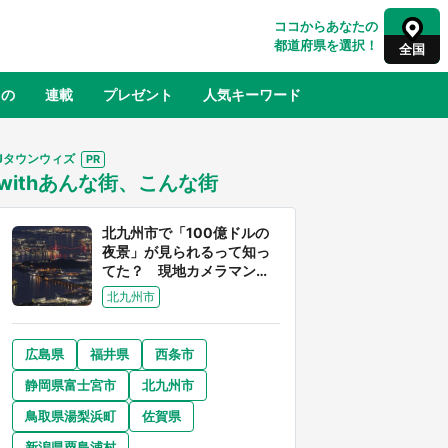
ココからあなたの
都道府県を選択！
全国
もの
連載
プレゼント
人気キーワード
Jタウンウィズ
withあんな街、こんな街
るさと納税
山形
福島
千葉
東京
神奈川
北九州市で「100億ドルの
夜景」が見られるって知っ
てた？ 現地カメラマンに
聞く、きらめく光を捉える
北九州市
方法
広島県
福井県
西条市
奈良
和歌山
静岡県富士宮市
北九州市
山口
世界
日向翔陽＆影山飛雄が笹かまを食べ
鳥取県湯梨浜町
佐賀県
でコ
る！ アニメ『ハイキュー！！』×老
【8
舗「鐘崎」コラボで限定グッズも【8
新潟県粟島浦村