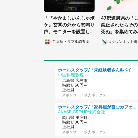
「『やかましいんじゃボ
47都道府県の「
ケ』玄関の外から怒鳴り
禁止されたらその
声。モニターを設置して
死ぬ」を集めてみ
監視したら、まさかの光
ご近所トラブル調査団
Jタウンネット編
景が...」（京都府・30
代女性）
ホールスタッフ/「未経験者さん&バイトデビューも大歓迎」残業ほぼなし×1日3時間〜勤務OK!フォロー体制も充実/広島県/広島市南区
中国料理敦煌
広島県 広島市
時給1,150円～
正社員
スポンサー：求人ボックス
ホールスタッフ/「家具屋が営むカフェスタッフ!」週2日～OK!嬉しいまかない付き/岡山県/浅口郡里庄町
AKASE GROUP株式会社
岡山県 里庄町
時給1,100円～
正社員
スポンサー：求人ボックス