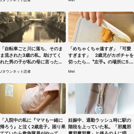
「自転車ごと川に落ち、そのま
「めちゃくちゃ遠すぎ」「可愛
ま流された3歳の私。助けてく
すぎます」 2歳児がカボチャを
れた男の子が私の母に言ったの
切ったら...〝左手〟の場所に5.3
は...」（千葉県・20代女性）
万人もん絶
Jタウンネット読者
Met
「入院中の私に『ママも一緒に
妊娠中、通勤ラッシュ時に駅の
帰ろう』と泣く2歳息子。困り果
階段を上っていた私。「邪魔邪
てていたら救急隊員がやってき
魔邪魔邪魔」と後ろの人に唱え