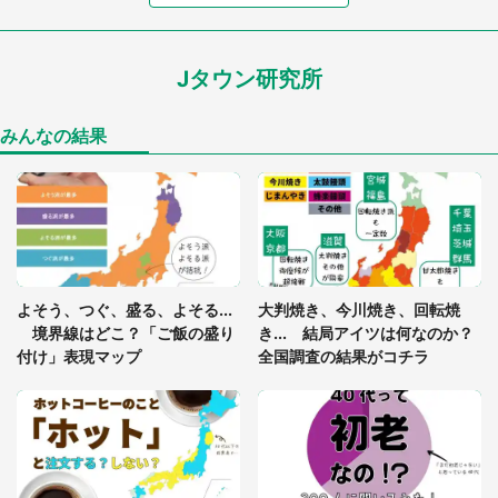
わアザラシの〝赤い異変〟に3.2万人戦慄
Jタウン研究所
「孫にあげると思って、あなたにこれをあげる」
真夏の山道で見知らぬお婆さんに握らされたもの
（山口県・30代女性）
みんなの結果
「ゾワゾワする」「本当に気持ち悪い」 道端でバ
グっちゃってた〝野生の野菜〟に6.5万人戦慄
「閉所恐怖症の私は新幹線で大パニック。隣席の青
年に『手を繋いで』とお願いしたら...」 体験談に
よそう、つぐ、盛る、よそる...
大判焼き、今川焼き、回転焼
8万人感動
境界線はどこ？「ご飯の盛り
き... 結局アイツは何なのか？
付け」表現マップ
全国調査の結果がコチラ
「富豪すぎ」1歳息子の〝店頭駄々こね〟の内容に1.
7万人驚がく 「お菓子売り場ならまだしも...」「ハ
ードル高い」
あまりにも四角すぎる猫、激写される 「これもう