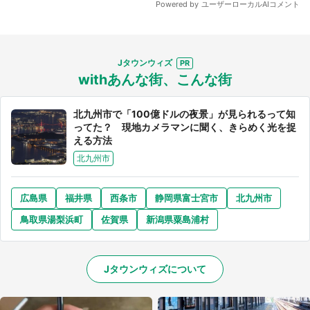
Jタウンウィズ
withあんな街、こんな街
北九州市で「100億ドルの夜景」が見られるって知
ってた？ 現地カメラマンに聞く、きらめく光を捉
える方法
北九州市
広島県
福井県
西条市
静岡県富士宮市
北九州市
鳥取県湯梨浜町
佐賀県
新潟県粟島浦村
Jタウンウィズについて