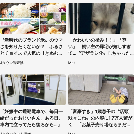
〝新時代のブランド米〟のウマ
「かわいいの極み！！」「尊
さを知りたくないか？ ふるさ
い」 飼い主の帰宅が嬉しすぎ
とチョイスで人気の【きぬむす
て...〝アザラシ化〟しちゃった
め】5選
ハスキー子犬に1.6万人もん絶
Jタウン調査隊
Met
「妊娠中の通勤電車で、毎日一
「富豪すぎ」1歳息子の〝店頭
緒だったおじいさん。ある日、
駄々こね〟の内容に1.7万人驚が
車内で立ってたら後ろから...」
く 「お菓子売り場ならまだし
も...」「ハードル高い」
Jタウンネット読者
Met