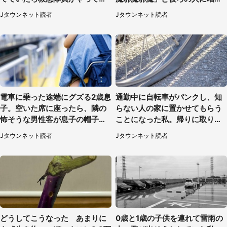
て...」（大阪府・50代女性）
られて（神奈川県・30代女性）
Jタウンネット読者
Jタウンネット読者
電車に乗った途端にグズる2歳息
通勤中に自転車がパンクし、知
子。空いた席に座ったら、隣の
らない人の家に置かせてもらう
怖そうな男性客が息子の帽子に
ことになった私。帰りに取りに
手を伸ばし（千葉県・40代女
行くと、なんと...（東京都・40
Jタウンネット読者
Jタウンネット読者
性）
代女性）
どうしてこうなった あまりに
0歳と1歳の子供を連れて雷雨の