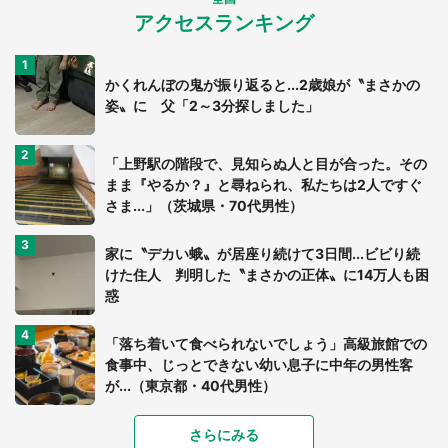
アクセスランキング
かくれんぼの鬼が振り返ると...2歳娘が〝まさかの
姿〟に 父「2～3分探しました」
「上野駅の階段で、見知らぬ人と目が合った。その
まま『やるか？』と尋ねられ、私たちは2人ですぐ
さま...」（茨城県・70代男性）
家に〝デカい蛾〟が居座り続けて3日間...ビビり続
けた住人 判明した〝まさかの正体〟に14万人も困
惑
「落ち着いて食べられないでしょう」高級旅館での
食事中、じっとできない幼い息子に中年の男性客
が...（東京都・40代男性）
さらにみる
「可愛いのにホラー」「事件性を感じる」 ふわふ