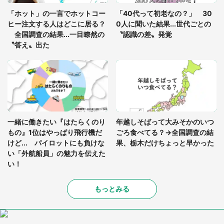
座布団だろ」「食パンの耳」と1.4万人困惑
「ホット」の一言でホットコー
「40代って初老なの？」 30
ヒー注文する人はどこに居る？
0人に聞いた結果...世代ごとの
全国調査の結果...一目瞭然の
〝認識の差〟発覚
〝答え〟出た
一緒に働きたい『はたらくのり
年越しそばって大みそかのいつ
もの』1位はやっぱり飛行機だ
ごろ食べてる？→全国調査の結
けど... パイロットにも負けな
果、栃木だけちょっと早かった
い「外航船員」の魅力を伝えた
い！
もっとみる