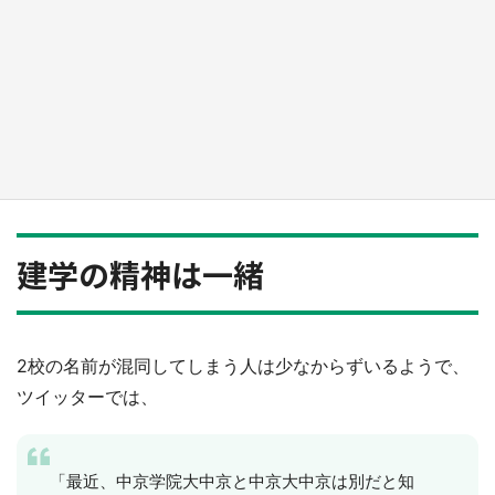
『薬屋のひとりごと』の〝舞〟の世界に入り込
む 六本木ヒルズ展望台でコラボ、本邦初公開
の「猫猫像」も【8／1～10／26】
もっとみる
建学の精神は一緒
2校の名前が混同してしまう人は少なからずいるようで、
ツイッターでは、
「最近、中京学院大中京と中京大中京は別だと知