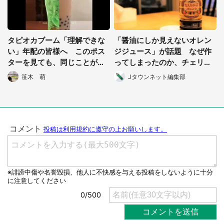
選択する
タピオカブーム「理解できな
「醤油にしか見えないオレン
い」年配の皆様へ このポス
ジジュース」が話題 なぜ作
ターを見ても、同じことが言
ってしまったのか、チェリオ
えますか？
に聞いた
笹木 萌
Jタウンネット編集部