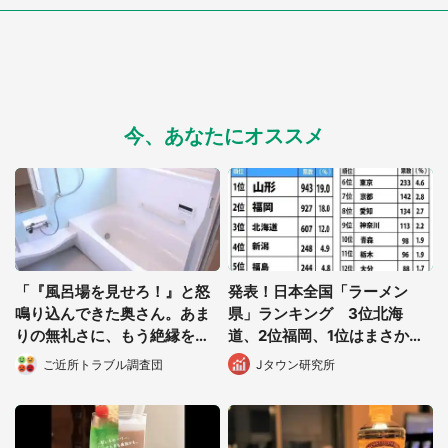
都道府選択
今、あなたにオススメ
「『風呂場を見せろ！』と怒
発表！日本全国「ラーメン
鳴り込んできた奥さん。あま
県」ランキング 3位北海
りの無礼さに、もう絶縁を決
道、2位福岡、1位はまさか
めました」（都道府県不明・
の...
ご近所トラブル調査団
Jタウン研究所
女性）