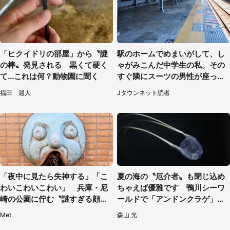
「ヒクイドリの部屋」から〝謎
駅のホームでめまいがして、し
の棒〟発見される 黒くて硬く
ゃがみこんだ中学生の私。その
て...これは何？動物園に聞く
すぐ隣にスーツの男性が座って
きて（千葉県・20代女性）
福田 週人
Jタウンネット読者
「夜中に見たら失神する」「こ
夏の海の〝厄介者〟も閉じ込め
わいこわいこわい」 兵庫・尼
ちゃえば優雅です 鴨川シーワ
崎の公園に佇む〝謎すぎる顔〟
ールドで「アンドンクラゲ」期
に1.3万人戦慄
間限定展示【7／29～】
Met
森山 光