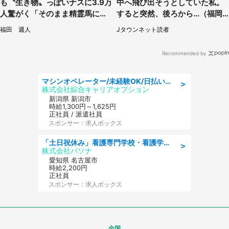
も〝生き物〟っぽいナスに3.9万
中へ飛び出そうとしていた私。
人驚がく「そのまま精霊馬に使
すると突然、後ろから...（福岡
えそう」
県・30代女性）
福田 週人
Jタウンネット読者
Recommended by
マシンオペレーター/未経験OK/日払いOK/寮費無料/交替制/20・30・40代活躍中
＞
株式会社綜合キャリアオプション
新潟県 新潟市
時給1,300円～1,625円
正社員 / 派遣社員
スポンサー：求人ボックス
「土日祝休み」看護専門学校・看護学部での教員業務/高時給/要資格:保健師、正看護師
＞
株式会社パソナ
愛知県 名古屋市
時給2,200円
正社員
スポンサー：求人ボックス
全国