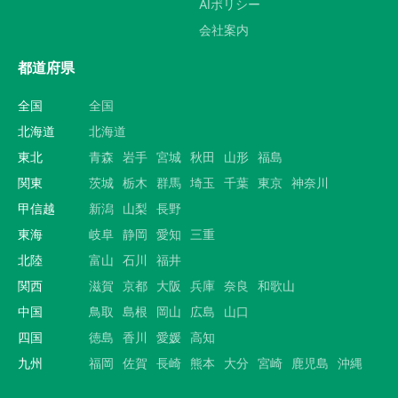
AIポリシー
会社案内
都道府県
全国
全国
北海道
北海道
東北
青森
岩手
宮城
秋田
山形
福島
関東
茨城
栃木
群馬
埼玉
千葉
東京
神奈川
甲信越
新潟
山梨
長野
東海
岐阜
静岡
愛知
三重
北陸
富山
石川
福井
関西
滋賀
京都
大阪
兵庫
奈良
和歌山
中国
鳥取
島根
岡山
広島
山口
四国
徳島
香川
愛媛
高知
九州
福岡
佐賀
長崎
熊本
大分
宮崎
鹿児島
沖縄