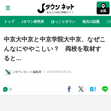
全国
トップ
Jタウン研究所
ほっこりタウン
地元の話題
〇
地域×二次元
絶景
あの時はありがとう
物語がはじ
中京大中京と中京学院大中京、なぜこ
んなにややこしい？ 両校を取材す
アニメ『はたらく細胞』と神奈川県の3度目コ
ると...
ラボ 作品の世界観通じて「小児がん」学べる
【8／10～31※平日限定】
Jタウンネット編集部
2019.08.19 20:00
鳥取・境港「ゲゲゲの妖怪楽園」限定だった鬼
太郎グッズ買える 銀座・博品館TOY PARKへ
急げ【8／8～31】
0
ラプラス・ダークネスが栃木県を征服！？ 県
公式プロモ動画で「聖地」が生産されてます
【7／31～1／31】