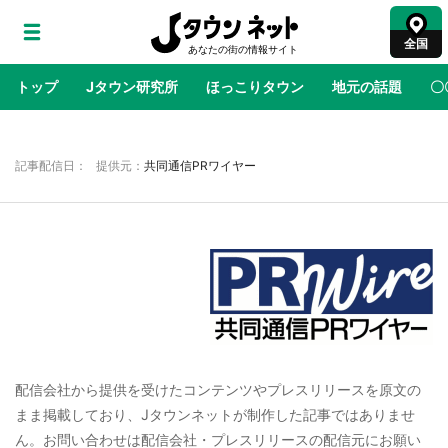
全国
トップ
Jタウン研究所
ほっこりタウン
地元の話題
〇
地域×二次元
絶景
あの時はありがとう
物語がはじ
記事配信日： 提供元：
共同通信PRワイヤー
鳥取・境港「ゲゲゲの妖怪楽園」限定だった鬼
太郎グッズ買える 銀座・博品館TOY PARKへ
急げ【8／8～31】
ラプラス・ダークネスが栃木県を征服！？ 県
公式プロモ動画で「聖地」が生産されてます
【7／31～1／31】
配信会社から提供を受けたコンテンツやプレスリリースを原文の
『薬屋のひとりごと』の〝舞〟の世界に入り込
まま掲載しており、Jタウンネットが制作した記事ではありませ
む 六本木ヒルズ展望台でコラボ、本邦初公開
ん。お問い合わせは配信会社・プレスリリースの配信元にお願い
の「猫猫像」も【8／1～10／26】