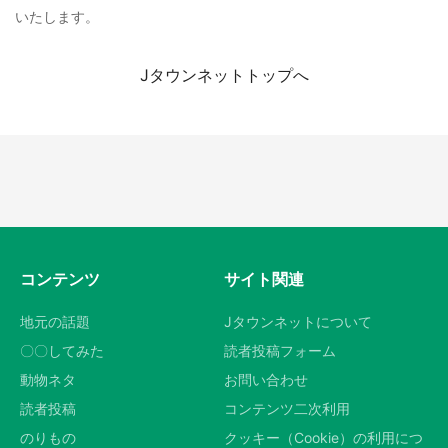
いたします。
日向翔陽＆影山飛雄が笹かまを食べる！ アニ
メ『ハイキュー！！』×老舗「鐘崎」コラボで
Jタウンネットトップへ
限定グッズも【8／1～31】
都道府選択
もっとみる
コンテンツ
サイト関連
地元の話題
Jタウンネットについて
〇〇してみた
読者投稿フォーム
動物ネタ
お問い合わせ
読者投稿
コンテンツ二次利用
のりもの
クッキー（Cookie）の利用につ