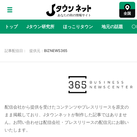
全国
トップ
Jタウン研究所
ほっこりタウン
地元の話題
〇
地域×二次元
絶景
あの時はありがとう
物語がはじ
記事配信日： 提供元：
BIZNEWS365
鳥取・境港「ゲゲゲの妖怪楽園」限定だった鬼
太郎グッズ買える 銀座・博品館TOY PARKへ
急げ【8／8～31】
ラプラス・ダークネスが栃木県を征服！？ 県
公式プロモ動画で「聖地」が生産されてます
配信会社から提供を受けたコンテンツやプレスリリースを原文の
【7／31～1／31】
まま掲載しており、Jタウンネットが制作した記事ではありませ
ん。お問い合わせは配信会社・プレスリリースの配信元にお願い
『薬屋のひとりごと』の〝舞〟の世界に入り込
む 六本木ヒルズ展望台でコラボ、本邦初公開
いたします。
の「猫猫像」も【8／1～10／26】