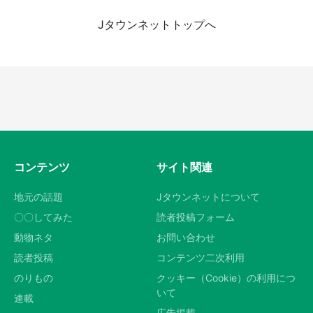
Jタウンネットトップへ
日向翔陽＆影山飛雄が笹かまを食べる！ アニ
メ『ハイキュー！！』×老舗「鐘崎」コラボで
限定グッズも【8／1～31】
都道府選択
もっとみる
コンテンツ
サイト関連
地元の話題
Jタウンネットについて
〇〇してみた
読者投稿フォーム
動物ネタ
お問い合わせ
読者投稿
コンテンツ二次利用
のりもの
クッキー（Cookie）の利用につ
いて
連載
広告掲載