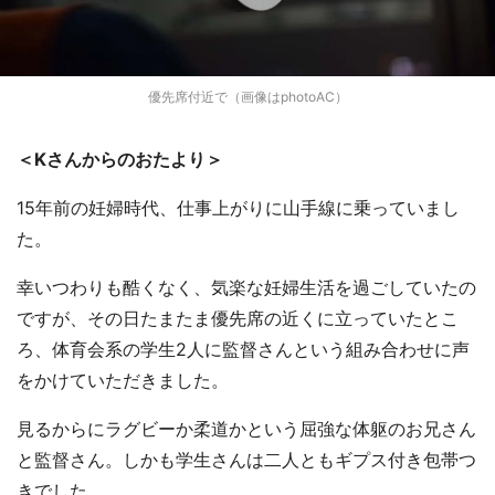
優先席付近で（画像はphotoAC）
＜Kさんからのおたより＞
15年前の妊婦時代、仕事上がりに山手線に乗っていまし
た。
幸いつわりも酷くなく、気楽な妊婦生活を過ごしていたの
ですが、その日たまたま優先席の近くに立っていたとこ
ろ、体育会系の学生2人に監督さんという組み合わせに声
をかけていただきました。
見るからにラグビーか柔道かという屈強な体躯のお兄さん
と監督さん。しかも学生さんは二人ともギプス付き包帯つ
きでした。