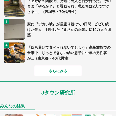
「上野駅の階段で、見知らぬ人と目が合った。その
まま『やるか？』と尋ねられ、私たちは2人ですぐ
さま...」（茨城県・70代男性）
家に〝デカい蛾〟が居座り続けて3日間...ビビり続
けた住人 判明した〝まさかの正体〟に14万人も困
惑
「落ち着いて食べられないでしょう」高級旅館での
食事中、じっとできない幼い息子に中年の男性客
が...（東京都・40代男性）
さらにみる
「可愛いのにホラー」「事件性を感じる」 ふわふ
わアザラシの〝赤い異変〟に3.2万人戦慄
Jタウン研究所
「孫にあげると思って、あなたにこれをあげる」
真夏の山道で見知らぬお婆さんに握らされたもの
（山口県・30代女性）
みんなの結果