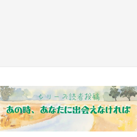
日向翔陽＆影山飛雄が笹かまを食べる！ アニ
メ『ハイキュー！！』×老舗「鐘崎」コラボで
限定グッズも【8／1～31】
もっとみる