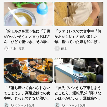
「粉ミルクを買う私に『子供
「ファミレスでの食事中『何
がかわいそう』と言うおばさ
かおかしい』と言い出した
ん。ひどく傷つき、その場を
母。抱いていた娘を私に預け
離れようとすると...」（群馬
た直後...」（千葉県・40代女
井上 慧果
藤本
県・30代女性）
性）
「『落ち着いて食べられない
「旅先でバスから下車しよう
でしょう』。高級旅館での食
としたら、運転手が『降りな
事中、じっとできない幼い息
いほうがいい』。運賃箱を塞
子に中年の男性客が...」（東
いでまで止めてきて...」（神
Jタウンネット読者
Jタウンネット読者