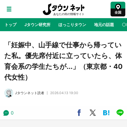
全国
トップ
Jタウン研究所
ほっこりタウン
地元の話題
〇
地域×二次元
絶景
あの時はありがとう
物語がはじ
「妊娠中、山手線で仕事から帰ってい
た私。優先席付近に立っていたら、体
鳥取・境港「ゲゲゲの妖怪楽園」限定だった鬼
育会系の学生たちが...」（東京都・40
太郎グッズ買える 銀座・博品館TOY PARKへ
急げ【8／8～31】
代女性）
ラプラス・ダークネスが栃木県を征服！？ 県
Jタウンネット読者
2026.04.13 19:30
公式プロモ動画で「聖地」が生産されてます
【7／31～1／31】
0
『薬屋のひとりごと』の〝舞〟の世界に入り込
む 六本木ヒルズ展望台でコラボ、本邦初公開
の「猫猫像」も【8／1～10／26】