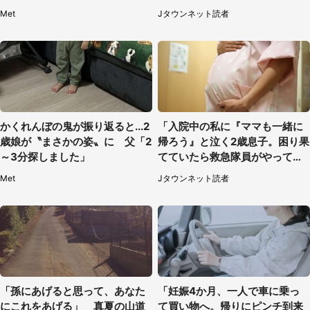
人感激
（千葉県・10代女性）
Met
Jタウンネット読者
かくれんぼの鬼が振り返ると...2
「入院中の私に『ママも一緒に
歳娘が〝まさかの姿〟に 父「2
帰ろう』と泣く2歳息子。困り果
～3分探しました」
てていたら救急隊員がやってき
て...」（大阪府・50代女性）
Met
Jタウンネット読者
「孫にあげると思って、あなた
「妊娠4か月、一人で車に乗っ
にこれをあげる」 真夏の山道
て買い物へ。帰りにピンチ到来