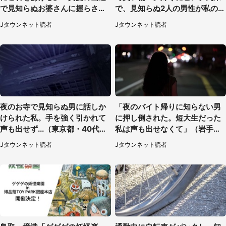
で見知らぬお婆さんに握らされ
で、見知らぬ2人の男性が私の車
たもの（山口県・30代女性）
を...」（30代女性）
Jタウンネット読者
Jタウンネット読者
夜のお寺で見知らぬ男に話しか
「夜のバイト帰りに知らない男
けられた私。手を強く引かれて
に押し倒された。短大生だった
声も出せず...（東京都・40代女
私は声も出せなくて」（岩手
性）
県・50代女性）
Jタウンネット読者
Jタウンネット読者