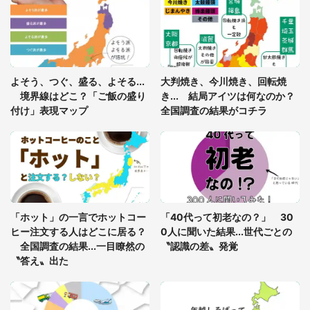
「ゾワゾワする」「本当に気持ち悪い」 道端でバ
グっちゃってた〝野生の野菜〟に6.5万人戦慄
「閉所恐怖症の私は新幹線で大パニック。隣席の青
年に『手を繋いで』とお願いしたら...」 体験談に
よそう、つぐ、盛る、よそる...
大判焼き、今川焼き、回転焼
8万人感動
境界線はどこ？「ご飯の盛り
き... 結局アイツは何なのか？
付け」表現マップ
全国調査の結果がコチラ
「富豪すぎ」1歳息子の〝店頭駄々こね〟の内容に1.
7万人驚がく 「お菓子売り場ならまだしも...」「ハ
ードル高い」
あまりにも四角すぎる猫、激写される 「これもう
座布団だろ」「食パンの耳」と1.4万人困惑
「ホット」の一言でホットコー
「40代って初老なの？」 30
ヒー注文する人はどこに居る？
0人に聞いた結果...世代ごとの
全国調査の結果...一目瞭然の
〝認識の差〟発覚
〝答え〟出た