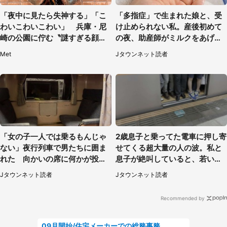
「夜中に見たら失神する」「こ
「多指症」で生まれた娘と、受
わいこわいこわい」 兵庫・尼
け止められない私。産後初めて
崎の公園に佇む〝謎すぎる顔〟
の夜、助産師がミルクをあげて
に1.3万人戦慄
るのを見て...（静岡県・20代女
Met
Jタウンネット読者
性）
「女の子一人では乗るもんじゃ
2歳息子と乗ってた電車に押し寄
ない」夜行列車で男たちに囲ま
せてくる超大量の人の波。私と
れた 向かいの席に何かが投げ
息子が絶叫していると、若いカ
られて（秋田県・60代女性）
ップルの乗客が...（東京都・60
Jタウンネット読者
Jタウンネット読者
代女性）
Recommended by
09月開始/住宅メーカーでの総務事務のお仕事/駅近/車通勤可/一般事務/人事労務