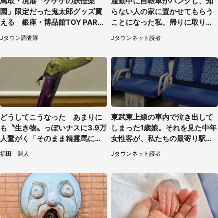
鳥取・境港「ゲゲゲの妖怪楽
通勤中に自転車がパンクし、知
園」限定だった鬼太郎グッズ買
らない人の家に置かせてもらう
える 銀座・博品館TOY PARK
ことになった私。帰りに取りに
へ急げ【8／8～31】
行くと、なんと...（東京都・40
Jタウン調査隊
Jタウンネット読者
代女性）
どうしてこうなった あまりに
東武東上線の車内で泣き出して
も〝生き物〟っぽいナスに3.9万
しまった1歳娘。それを見た中年
人驚がく「そのまま精霊馬に使
女性客が、私たちの最寄り駅ま
えそう」
でずっと（埼玉県・30代女性）
福田 週人
Jタウンネット読者