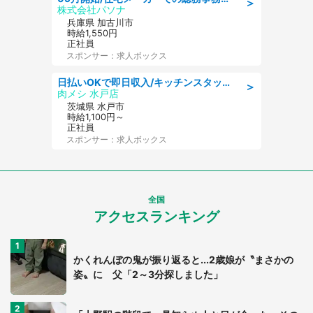
＞
株式会社パソナ
兵庫県 加古川市
時給1,550円
正社員
スポンサー：求人ボックス
日払いOKで即日収入/キッチンスタッフ/「原付免許必須」デリバリー業務など、自己成長可能な幅広い仕事に挑戦!髪型自由&ピアス・ネイルOK/茨城県/水戸市
＞
肉メシ 水戸店
茨城県 水戸市
時給1,100円～
正社員
スポンサー：求人ボックス
全国
アクセスランキング
かくれんぼの鬼が振り返ると...2歳娘が〝まさかの
姿〟に 父「2～3分探しました」