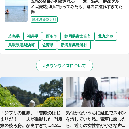
五感の全部が刺激される！ 海、温泉、絶品グル
メ...湯梨浜町に行ってみたら、魅力に溢れすぎてた
件
鳥取県湯梨浜町
広島県
福井県
西条市
静岡県富士宮市
北九州市
鳥取県湯梨浜町
佐賀県
新潟県粟島浦村
Jタウンウィズについて
「ジブリの世界」「冒険のはじ
気付かないうちに経血でズボン
まりだ！」 夫が撮影した〝1歳
を汚していた私。電車に乗った
娘の後ろ姿〟が良すぎて...4.8万
ら、近くの女性客が小さな声で