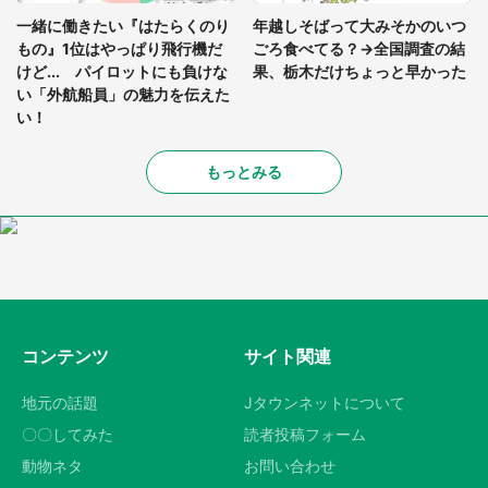
一緒に働きたい『はたらくのり
年越しそばって大みそかのいつ
もの』1位はやっぱり飛行機だ
ごろ食べてる？→全国調査の結
けど... パイロットにも負けな
果、栃木だけちょっと早かった
い「外航船員」の魅力を伝えた
い！
もっとみる
コンテンツ
サイト関連
地元の話題
Jタウンネットについて
〇〇してみた
読者投稿フォーム
動物ネタ
お問い合わせ