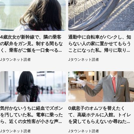
4歳次女が新幹線で、隣の乗客
通勤中に自転車がパンクし、知
の駅弁をガン見。制する間もな
らない人の家に置かせてもらう
く、乗客がご飯を一口食べると
ことになった私。帰りに取りに
（茨城県・50代女性）
行くと、なんと...（東京都・40
Jタウンネット読者
Jタウンネット読者
代女性）
気付かないうちに経血でズボン
0歳息子のオムツを替えたく
を汚していた私。電車に乗った
て、高級ホテルに入館。トイレ
ら、近くの女性客が小さな声で
を貸してもらえないか尋ねたら
（千葉県・10代女性）
→神対応に感動
Jタウンネット読者
Jタウンネット読者