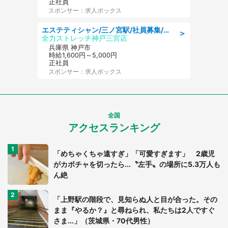
正社員
スポンサー：求人ボックス
エステティシャン/三ノ宮駅/社員募集/8月9日更新
＞
全力ストレッチ神戸三宮店
兵庫県 神戸市
時給1,600円～5,000円
正社員
スポンサー：求人ボックス
全国
アクセスランキング
「めちゃくちゃ遠すぎ」「可愛すぎます」 2歳児
がカボチャを切ったら...〝左手〟の場所に5.3万人も
ん絶
「上野駅の階段で、見知らぬ人と目が合った。その
まま『やるか？』と尋ねられ、私たちは2人ですぐ
さま...」（茨城県・70代男性）