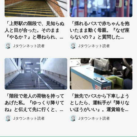
「上野駅の階段で、見知らぬ
「揺れるバスで赤ちゃんを抱
人と目が合った。そのまま
いたまま動く母親。『なぜ座
『やるか？』と尋ねられ、私
らないの？』と質問した
たちは2人ですぐさま...」（茨
ら...」（東京都・40代女性）
Jタウンネット読者
Jタウンネット読者
城県・70代男性）
「階段で老人の荷物を持って
「旅先でバスから下車しよう
あげた私。『ゆっくり降りて
としたら、運転手が『降りな
ね』と伝えて先に行くと、横
いほうがいい』。運賃箱を塞
から知らないおばちゃんが
いでまで止めてきて...」（神
Jタウンネット読者
Jタウンネット読者
『あんた...』」（大阪府・50
奈川県・60代男性）
代男性）