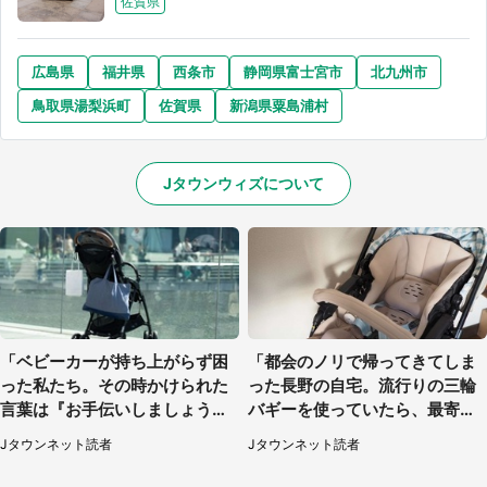
佐賀県
広島県
福井県
西条市
静岡県富士宮市
北九州市
鳥取県湯梨浜町
佐賀県
新潟県粟島浦村
Jタウンウィズについて
「ベビーカーが持ち上がらず困
「都会のノリで帰ってきてしま
った私たち。その時かけられた
った長野の自宅。流行りの三輪
言葉は『お手伝いしましょう
バギーを使っていたら、最寄り
か』ではなくて」
駅で...」（40代女性）
Jタウンネット読者
Jタウンネット読者