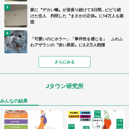
家に〝デカい蛾〟が居座り続けて3日間...ビビり続
けた住人 判明した〝まさかの正体〟に14万人も困
惑
「可愛いのにホラー」「事件性を感じる」 ふわふ
わアザラシの〝赤い異変〟に3.2万人戦慄
「落ち着いて食べられないでしょう」高級旅館での
さらにみる
食事中、じっとできない幼い息子に中年の男性客
が...（東京都・40代男性）
Jタウン研究所
「孫にあげると思って、あなたにこれをあげる」
真夏の山道で見知らぬお婆さんに握らされたもの
（山口県・30代女性）
みんなの結果
「閉所恐怖症の私は新幹線で大パニック。隣席の青
年に『手を繋いで』とお願いしたら...」 体験談に
8万人感動