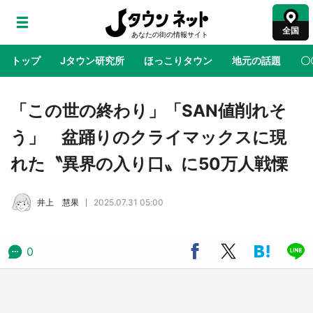
全国
トップ
Jタウン研究所
ほっこりタウン
地元の話題
〇
地域×二次元
絶景
あの時はありがとう
物語がはじ
「この世の終わり」「SAN値削れそ
う」 盆踊りのクライマックスに現
アニメ『はたらく細胞』と神奈川県の3度目コ
れた〝異界の入り口〟に50万人戦慄
ラボ 作品の世界観通じて「小児がん」学べる
【8／10～31※平日限定】
井上 慧果
2025.07.31 05:00
鳥取・境港「ゲゲゲの妖怪楽園」限定だった鬼
太郎グッズ買える 銀座・博品館TOY PARKへ
急げ【8／8～31】
0
ラプラス・ダークネスが栃木県を征服！？ 県
公式プロモ動画で「聖地」が生産されてます
【7／31～1／31】