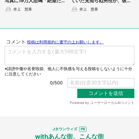
写真に19万人悲鳴「絶望だ」
ていた見知らぬ男性が、彼女
「人類が滅ぶ90秒前」
を急に抱き上げて...」（三重
井上 慧果
井上 慧果
県・40代女性）
Jタウンウィズ
withあんな街、こんな街