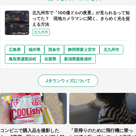
北九州市で「100億ドルの夜景」が見られるって知
ってた？ 現地カメラマンに聞く、きらめく光を捉
える方法
北九州市
広島県
福井県
西条市
静岡県富士宮市
北九州市
鳥取県湯梨浜町
佐賀県
新潟県粟島浦村
Jタウンウィズについて
コンビニで購入品を撮影した
「里帰りのために飛行機に乗っ