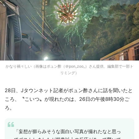
かなり禍々しい（画像はポュン酢（＠pon_zoo_）さん提供、編集部で一部ト
リミング）
28日、Jタウンネット記者がポュン酢さんに話を聞いたと
ころ、〝こいつ〟が現れたのは、26日の午後8時30分ご
ろ。
「妄想が膨らみそうな面白い写真が撮れたなと思っ