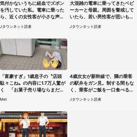
気付かないうちに経血でズボン
大混雑の電車に乗ってきたベビ
を汚していた私。電車に乗った
ーカーと母親。周囲を警戒して
ら、近くの女性客が小さな声で
いたら、若い男性客が思いもよ
（千葉県・10代女性）
らぬ行動に（東京都・50代女
Jタウンネット読者
Jタウンネット読者
性）
「富豪すぎ」1歳息子の〝店頭
4歳次女が新幹線で、隣の乗客
駄々こね〟の内容に1.7万人驚が
の駅弁をガン見。制する間もな
く 「お菓子売り場ならまだし
く、乗客がご飯を一口食べると
も...」「ハードル高い」
（茨城県・50代女性）
Met
Jタウンネット読者