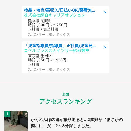
検品・検査/高収入/日払いOK/寮費無料/日勤/20・30・40代活躍中
＞
株式会社綜合キャリアオプション
熊本県 菊陽町
時給1,800円～2,250円
正社員 / 派遣社員
スポンサー：求人ボックス
「児童指導員/指導員」正社員/児童発達支援/保育士
＞
コペルプラススカイツリー駅前教室
東京都 墨田区
時給1,350円～1,400円
正社員
スポンサー：求人ボックス
全国
アクセスランキング
かくれんぼの鬼が振り返ると...2歳娘が〝まさかの
姿〟に 父「2～3分探しました」