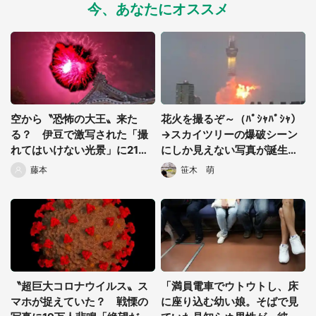
今、あなたにオススメ
空から〝恐怖の大王〟来た
花火を撮るぞ～（ﾊﾟｼｬﾊﾟｼｬ）
る？ 伊豆で激写された「撮
→スカイツリーの爆破シーン
れてはいけない光景」に21万
にしか見えない写真が誕生し
人戦慄
てしまう
藤本
笹木 萌
〝超巨大コロナウイルス〟ス
「満員電車でウトウトし、床
マホが捉えていた？ 戦慄の
に座り込む幼い娘。そばで見