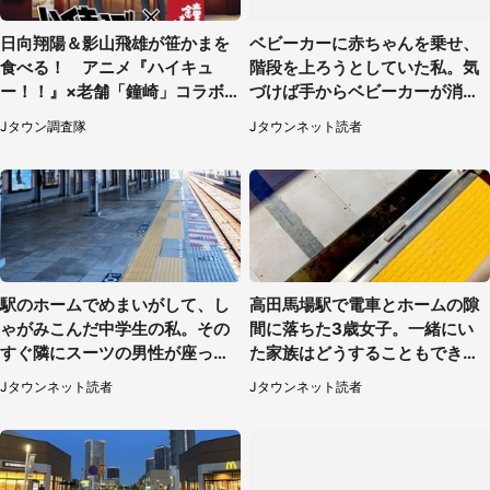
日向翔陽＆影山飛雄が笹かまを
ベビーカーに赤ちゃんを乗せ、
食べる！ アニメ『ハイキュ
階段を上ろうとしていた私。気
ー！！』×老舗「鐘崎」コラボ
づけば手からベビーカーが消え
で限定グッズも【8／1～31】
ていて（神奈川県・60代女性）
Jタウン調査隊
Jタウンネット読者
駅のホームでめまいがして、し
高田馬場駅で電車とホームの隙
ゃがみこんだ中学生の私。その
間に落ちた3歳女子。一緒にい
すぐ隣にスーツの男性が座って
た家族はどうすることもできな
きて（千葉県・20代女性）
くて...（埼玉県・50代女性）
Jタウンネット読者
Jタウンネット読者