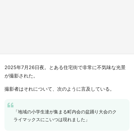
『薬屋のひとりごと』の〝舞〟の世界に入り込
む 六本木ヒルズ展望台でコラボ、本邦初公開
の「猫猫像」も【8／1～10／26】
もっとみる
2025年7月26日夜。とある住宅街で非常に不気味な光景
が撮影された。
撮影者はそれについて、次のように言及している。
「地域の小学生達が集まる町内会の盆踊り大会のク
ライマックスにこいつは現れました」