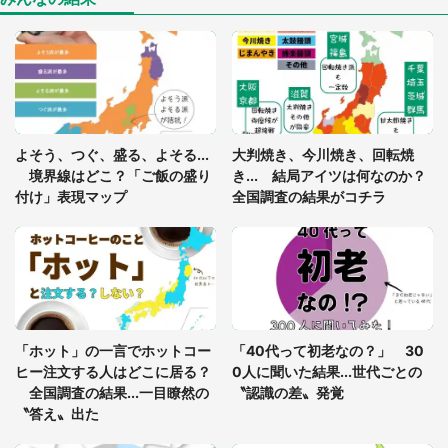
「ゾワゾワする」「本当に気持ち悪い」 道端でバ
グっちゃってた〝野生の野菜〟に6.5万人戦慄
「閉所恐怖症の私は新幹線で大パニック。隣席の青
年に『手を繋いで』とお願いしたら...」 体験談に
よそう、つぐ、盛る、よそる...
大判焼き、今川焼き、回転焼
8万人感動
境界線はどこ？「ご飯の盛り
き... 結局アイツは何なのか？
付け」表現マップ
全国調査の結果がコチラ
「富豪すぎ」1歳息子の〝店頭駄々こね〟の内容に1.
7万人驚がく 「お菓子売り場ならまだしも...」「ハ
ードル高い」
あまりにも四角すぎる猫、激写される 「これもう
座布団だろ」「食パンの耳」と1.4万人困惑
「ホット」の一言でホットコー
「40代って初老なの？」 30
ヒー注文する人はどこに居る？
0人に聞いた結果...世代ごとの
全国調査の結果...一目瞭然の
〝認識の差〟発覚
〝答え〟出た