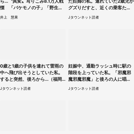
ら...〝異変〟写りこみ8.1万人戦
た妊婦の私。連れていた2歳児が
慄 「バケモノの子」「野生の
グズりだすと、近くの乗客たち
ウルキオラだ」
が」（愛知県・40代女性）
井上 慧果
Jタウンネット読者
0歳と1歳の子供を連れて雷雨の
妊娠中、通勤ラッシュ時に駅の
中へ飛び出そうとしていた私。
階段を上っていた私。「邪魔邪
すると突然、後ろから...（福岡
魔邪魔邪魔」と後ろの人に唱え
県・30代女性）
られて（神奈川県・30代女性）
Jタウンネット読者
Jタウンネット読者