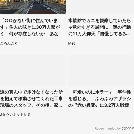
「○○がない街に住んでいま
水族館でカニを観察していたら
す」住人の呟きに30万人驚が
→意外すぎる展開に 謎の行動
く 何が存在しないか、あなた
に1.1万人仰天「自慢してるみた
はわかる？
い」
ころんころ
Met
道の真ん中で歩けなくなった所
「可愛いのにホラー」「事件性
を抱えて移動させてくれた工事
を感じる」 ふわふわアザラシ
現場のスタッフ。その後、家ま
の〝赤い異変〟に3.2万人戦慄
で私を送ると（大阪府・40代女
Jタウンネット読者
性）
Recommended by