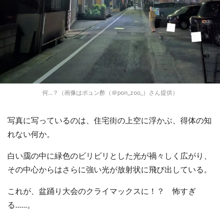
何...？（画像はポュン酢（＠pon_zoo_）さん提供）
写真に写っているのは、住宅街の上空に浮かぶ、得体の知
れない何か。
白い靄の中に緑色のビリビリとした光が禍々しく広がり、
その中心からはさらに強い光が放射状に飛び出している。
これが、盆踊り大会のクライマックスに！？ 怖すぎ
る......。