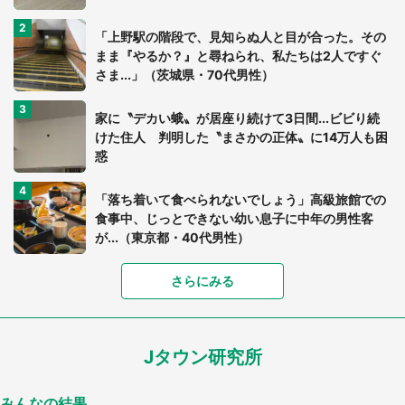
「上野駅の階段で、見知らぬ人と目が合った。その
まま『やるか？』と尋ねられ、私たちは2人ですぐ
さま...」（茨城県・70代男性）
家に〝デカい蛾〟が居座り続けて3日間...ビビり続
けた住人 判明した〝まさかの正体〟に14万人も困
惑
「落ち着いて食べられないでしょう」高級旅館での
食事中、じっとできない幼い息子に中年の男性客
が...（東京都・40代男性）
さらにみる
「可愛いのにホラー」「事件性を感じる」 ふわふ
わアザラシの〝赤い異変〟に3.2万人戦慄
Jタウン研究所
「孫にあげると思って、あなたにこれをあげる」
真夏の山道で見知らぬお婆さんに握らされたもの
（山口県・30代女性）
みんなの結果