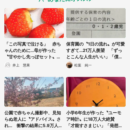
「この写真で泣ける」 赤ち
保育園の〝1日の流れ〟が可愛
ゃんのために...母が作った
すぎて...21万人羨望 「ずっ
〝甘やかし先っぽセット〟に
とこんな人生がいい」「僕も
詰まった愛が深すぎる
これになりたい」
井上 慧果
松葉 純一
都道府選択
公園で赤ちゃん撮影中、見知
小学6年生が作った〝ユーモ
らぬ老人に〝アドバイス〟さ
ア時計〟に18万人大絶賛
れ... 衝撃の結果に5.9万人驚
「才能すさまじい」「発想が