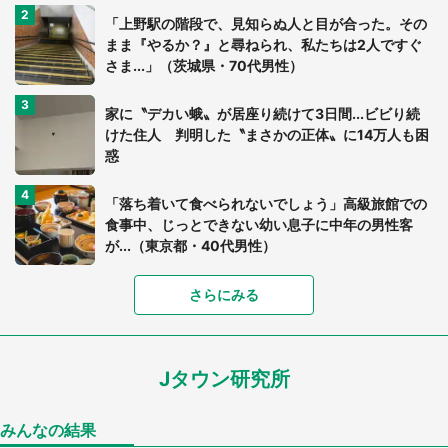
「上野駅の階段で、見知らぬ人と目が合った。その
まま『やるか？』と尋ねられ、私たちは2人ですぐ
さま...」（茨城県・70代男性）
家に〝デカい蛾〟が居座り続けて3日間...ビビり続
けた住人 判明した〝まさかの正体〟に14万人も困
惑
「落ち着いて食べられないでしょう」高級旅館での
食事中、じっとできない幼い息子に中年の男性客
が...（東京都・40代男性）
「富豪すぎ」1歳息子の〝店頭駄々こね〟の内容に1.
さらにみる
7万人驚がく 「お菓子売り場ならまだしも...」「ハ
ードル高い」
Jタウン研究所
あまりにも四角すぎる猫、激写される 「これもう
座布団だろ」「食パンの耳」と1.4万人困惑
みんなの結果