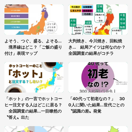
「閉所恐怖症の私は新幹線で大パニック。隣席の青
年に『手を繋いで』とお願いしたら...」 体験談に
8万人感動
「ゾワゾワする」「本当に気持ち悪い」 道端でバ
よそう、つぐ、盛る、よそる...
大判焼き、今川焼き、回転焼
グっちゃってた〝野生の野菜〟に6.5万人戦慄
境界線はどこ？「ご飯の盛り
き... 結局アイツは何なのか？
付け」表現マップ
全国調査の結果がコチラ
「○○がない街に住んでいます」住人の呟きに30万
人驚がく 何が存在しないか、あなたはわかる？
「修学旅行に途中参加する娘を送って行ったら、真
っ暗な道で遭難状態。なんとか見つけた民家に助け
「ホット」の一言でホットコー
「40代って初老なの？」 30
を求めると、住人の男性が...」
ヒー注文する人はどこに居る？
0人に聞いた結果...世代ごとの
全国調査の結果...一目瞭然の
〝認識の差〟発覚
〝答え〟出た