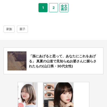
全文
1
2
表示
家族
親子
「孫にあげると思って、あなたにこれをあげ
る」 真夏の山道で見知らぬお婆さんに握らさ
れたもの(山口県・30代女性)