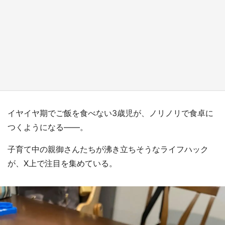
『小林さんちのメイドラゴン』と舞台のモデ
ル・越谷がコラボ 田んぼアートの見頃にあわ
せて企画続々【7／31～】
もっとみる
イヤイヤ期でご飯を食べない3歳児が、ノリノリで食卓に
つくようになる――。
子育て中の親御さんたちが沸き立ちそうなライフハック
が、X上で注目を集めている。