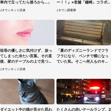
車内で立ってたら後ろから...」
ー！！』×老舗「鐘崎」コラボ
で限定グッズも【8／1～31】
Jタウンネット読者
Jタウン調査隊
祖母の優しさに気付けず、放っ
「夏のディズニーランドでフラ
てしまった冷たい言葉。その直
フラになり、ベンチで横になっ
後、家のテーブルの上で見つけ
ていた私。そこへ何人ものキャ
たものは（福岡県・30代女性）
ストがやってきて」（埼玉県・2
Jタウンネット読者
0代女性）
ダイエット中の猫が見せた思わ
たくさんの赤いテールランプ、2