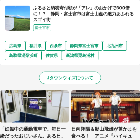
ふるさと納税寄付額が「アレ」のおかげで300倍
に！？ 静岡・富士宮市は富士山産の魅力あふれる
スゴイ街
富士宮市
広島県
福井県
西条市
静岡県富士宮市
北九州市
鳥取県湯梨浜町
佐賀県
新潟県粟島浦村
Jタウンウィズについて
「妊娠中の通勤電車で、毎日一
日向翔陽＆影山飛雄が笹かまを
緒だったおじいさん。ある日、
食べる！ アニメ『ハイキュ