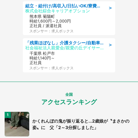
組立・組付け/高収入/日払いOK/寮費無料/交替制/20・30・40代活躍中
＞
株式会社綜合キャリアオプション
熊本県 菊陽町
時給1,600円～2,000円
正社員 / 派遣社員
スポンサー：求人ボックス
「残業ほぼなし」介護タクシー/自動車免許必須/正職員/日勤のみ/デイサービス
＞
社会福祉法人親愛会/親愛の丘デイサービス
千葉県 松戸市
時給1,140円～
正社員
スポンサー：求人ボックス
全国
アクセスランキング
かくれんぼの鬼が振り返ると...2歳娘が〝まさかの
姿〟に 父「2～3分探しました」