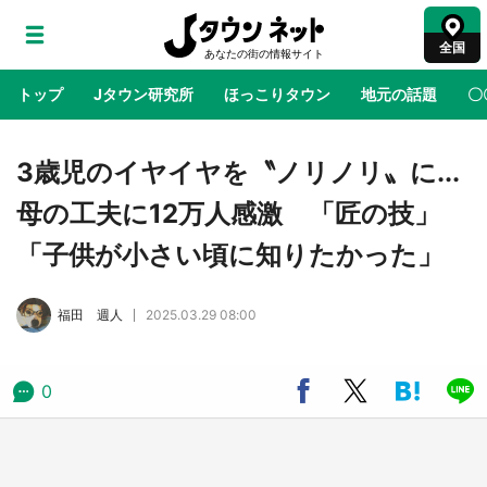
全国
トップ
Jタウン研究所
ほっこりタウン
地元の話題
〇
地域×二次元
絶景
あの時はありがとう
物語がはじ
3歳児のイヤイヤを〝ノリノリ〟に...
母の工夫に12万人感激 「匠の技」
ラプラス・ダークネスが栃木県を征服！？ 県
「子供が小さい頃に知りたかった」
公式プロモ動画で「聖地」が生産されてます
【7／31～1／31】
福田 週人
2025.03.29 08:00
『薬屋のひとりごと』の〝舞〟の世界に入り込
む 六本木ヒルズ展望台でコラボ、本邦初公開
の「猫猫像」も【8／1～10／26】
0
日向翔陽＆影山飛雄が笹かまを食べる！ アニ
メ『ハイキュー！！』×老舗「鐘崎」コラボで
限定グッズも【8／1～31】