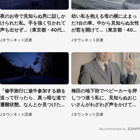
夜のお寺で見知らぬ男に話しか
幼い私を抱える母の横に止まっ
けられた私。手を強く引かれて
た1台の車。中から見知らぬ女性
声も出せず...（東京都・40代女
が窓を開けて...（東京都・40代
性）
男性）
Jタウンネット読者
Jタウンネット読者
「修学旅行に途中参加する娘を
梅田の地下街でベビーカーを押
送って行ったら、真っ暗な道で
しつつ迷う私に、見知らぬおじ
遭難状態。なんとか見つけた民
いさんがわざわざ声をかけてき
家に助けを求めると、住人の男
て（兵庫県・30代女性）
Jタウンネット読者
Jタウンネット読者
性が...」
Recommended by