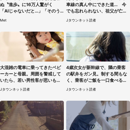
ぬ〝進歩〟に16万人驚がく
車線の真ん中にできた道... 今
「AIじゃないだと...」「そのう
でも忘れられない、祖父が亡く
ち喋りそう」
なった夜に見た光景（30代女
Met
Jタウンネット読者
性）
大混雑の電車に乗ってきたベビ
4歳次女が新幹線で、隣の乗客
ーカーと母親。周囲を警戒して
の駅弁をガン見。制する間もな
いたら、若い男性客が思いもよ
く、乗客がご飯を一口食べると
らぬ行動に（東京都・50代女
（茨城県・50代女性）
Jタウンネット読者
Jタウンネット読者
性）