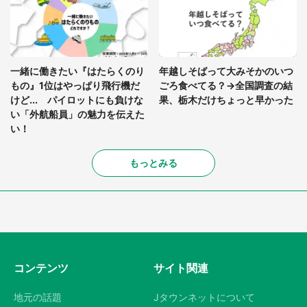
一緒に働きたい『はたらくのり
年越しそばって大みそかのいつ
もの』1位はやっぱり飛行機だ
ごろ食べてる？→全国調査の結
けど... パイロットにも負けな
果、栃木だけちょっと早かった
い「外航船員」の魅力を伝えた
い！
もっとみる
コンテンツ
サイト関連
地元の話題
Jタウンネットについて