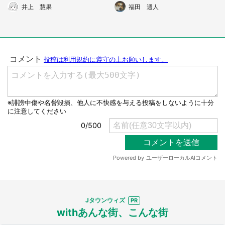
嘆「桜の精だった？」
すごい」
井上 慧果
福田 週人
選択する
Jタウンウィズ
withあんな街、こんな街