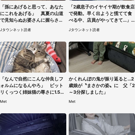
「孫にあげると思って、あなた
「2歳息子のイヤイヤ期が飲食店
にこれをあげる」 真夏の山道
で発動。早く出ようと慌てて食
で見知らぬお婆さんに握らされ
べる中、店員がやってきて...」
たもの（山口県・30代女性）
（岡山県・40代女性）
Jタウンネット読者
Jタウンネット読者
「なんで自然にこんな仲良しフ
かくれんぼの鬼が振り返ると...2
ォルムになるんやろ」 ピット
歳娘が〝まさかの姿〟に 父「2
リくっつく姉妹猫の尊さに1.5万
～3分探しました」
人もん絶
Met
Met