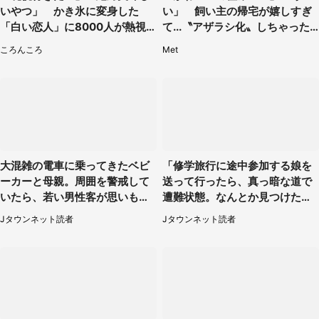
いやつ」 かき氷に変身した
い」 飼い主の帰宅が嬉しすぎ
「白い恋人」に8000人が熱視
て...〝アザラシ化〟しちゃった
線【期間限定】
ハスキー子犬に1.6万人もん絶
ころんころ
Met
大混雑の電車に乗ってきたベビ
「修学旅行に途中参加する娘を
ーカーと母親。周囲を警戒して
送って行ったら、真っ暗な道で
いたら、若い男性客が思いもよ
遭難状態。なんとか見つけた民
らぬ行動に（東京都・50代女
家に助けを求めると、住人の男
Jタウンネット読者
Jタウンネット読者
性）
性が...」