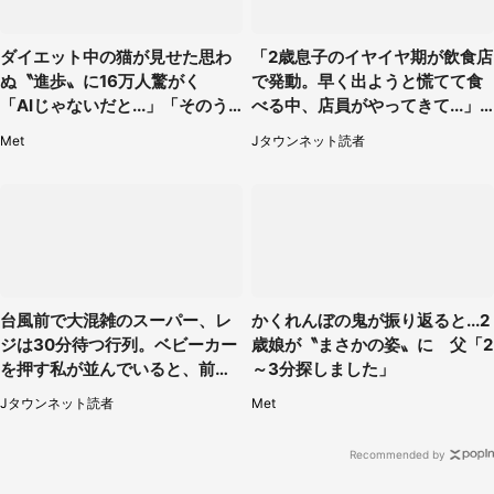
ダイエット中の猫が見せた思わ
「2歳息子のイヤイヤ期が飲食店
ぬ〝進歩〟に16万人驚がく
で発動。早く出ようと慌てて食
「AIじゃないだと...」「そのう
べる中、店員がやってきて...」
ち喋りそう」
（岡山県・40代女性）
Met
Jタウンネット読者
台風前で大混雑のスーパー、レ
かくれんぼの鬼が振り返ると...2
ジは30分待つ行列。ベビーカー
歳娘が〝まさかの姿〟に 父「2
を押す私が並んでいると、前の
～3分探しました」
男性客が...
Jタウンネット読者
Met
Recommended by