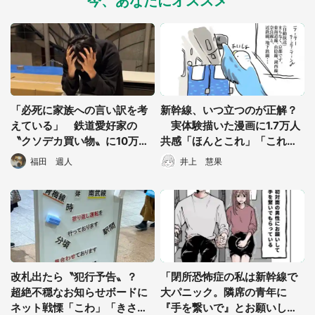
今、あなたにオススメ
「必死に家族への言い訳を考
新幹線、いつ立つのが正解？
えている」 鉄道愛好家の
実体験描いた漫画に1.7万人
〝クソデカ買い物〟に10万人
共感「ほんとこれ」「これで
あ然「これ買えるの！？」
正解だとおもっています」
福田 週人
井上 慧果
改札出たら〝犯行予告〟？
「閉所恐怖症の私は新幹線で
超絶不穏なお知らせボードに
大パニック。隣席の青年に
ネット戦慄「こわ」「きさら
『手を繋いで』とお願いした