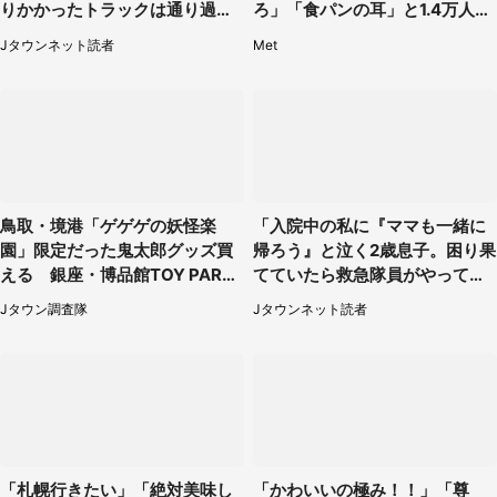
りかかったトラックは通り過ぎ
ろ」「食パンの耳」と1.4万人困
ていき...（福岡県・30代女性）
惑
Jタウンネット読者
Met
鳥取・境港「ゲゲゲの妖怪楽
「入院中の私に『ママも一緒に
園」限定だった鬼太郎グッズ買
帰ろう』と泣く2歳息子。困り果
える 銀座・博品館TOY PARK
てていたら救急隊員がやってき
へ急げ【8／8～31】
て...」（大阪府・50代女性）
Jタウン調査隊
Jタウンネット読者
「札幌行きたい」「絶対美味し
「かわいいの極み！！」「尊