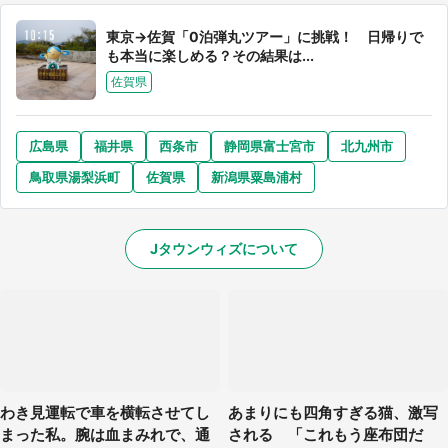
東京→佐賀「0泊弾丸ツアー」に挑戦！ 日帰りで
も本当に楽しめる？その結果は...
佐賀県
広島県
福井県
西条市
静岡県富士宮市
北九州市
鳥取県湯梨浜町
佐賀県
新潟県粟島浦村
Jタウンウィズについて
わき見運転で車を横転させてし
あまりにも四角すぎる猫、激写
まった私。腕は血まみれで、通
される 「これもう座布団だ