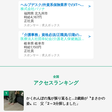
ヘルプデスク/外資系保険業界でのITヘルプデスク業務/駅近/即日勤務可/ヘルプデスク
＞
株式会社パソナ
福岡県 北九州市
時給4,167円
正社員
スポンサー：求人ボックス
「介護事務」資格必須/正職員/日勤のみ/介護老人保健施設
＞
医療法人社団幸紀会/介護老人保健施設 グリーンビラ安江
岐阜県 岐阜市
時給1,150円
正社員
スポンサー：求人ボックス
全国
アクセスランキング
かくれんぼの鬼が振り返ると...2歳娘が〝まさかの
姿〟に 父「2～3分探しました」