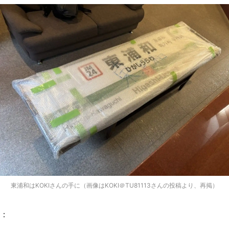
都道府選択
東浦和はKOKIさんの手に（画像はKOKI＠TU81113さんの投稿より、再掲）
：