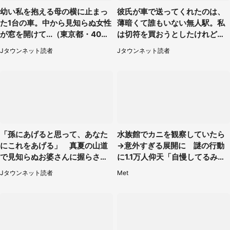
幼い私を抱える母の横に止まっ
彼氏が車で送ってくれたのは、
た1台の車。中から見知らぬ女性
薄暗くて誰もいない無人駅。私
が窓を開けて...（東京都・40代
は切符を買おうとしたけれど
男性）
（山形県・20代女性）
Jタウンネット読者
Jタウンネット読者
「孫にあげると思って、あなた
水族館でカニを観察していたら
にこれをあげる」 真夏の山道
→意外すぎる展開に 謎の行動
で見知らぬお婆さんに握らされ
に1.1万人仰天「自慢してるみた
たもの（山口県・30代女性）
い」
Jタウンネット読者
Met