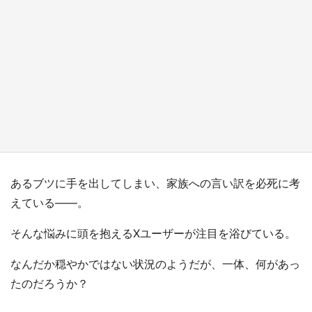
日向翔陽＆影山飛雄が笹かまを食べる！ アニ
メ『ハイキュー！！』×老舗「鐘崎」コラボで
限定グッズも【8／1～31】
もっとみる
あるブツに手を出してしまい、家族への言い訳を必死に考
えている――。
そんな悩みに頭を抱えるXユーザーが注目を浴びている。
なんだか穏やかではない状況のようだが、一体、何があっ
たのだろうか？