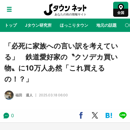
全国
トップ
Jタウン研究所
ほっこりタウン
地元の話題
〇
地域×二次元
絶景
あの時はありがとう
物語がはじ
「必死に家族への言い訳を考えてい
る」 鉄道愛好家の〝クソデカ買い
鳥取・境港「ゲゲゲの妖怪楽園」限定だった鬼
物〟に10万人あ然「これ買える
太郎グッズ買える 銀座・博品館TOY PARKへ
急げ【8／8～31】
の！？」
ラプラス・ダークネスが栃木県を征服！？ 県
福田 週人
2025.03.18 06:00
公式プロモ動画で「聖地」が生産されてます
【7／31～1／31】
0
『薬屋のひとりごと』の〝舞〟の世界に入り込
む 六本木ヒルズ展望台でコラボ、本邦初公開
の「猫猫像」も【8／1～10／26】