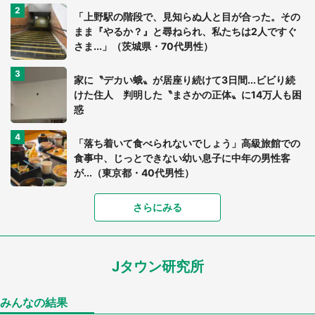
「上野駅の階段で、見知らぬ人と目が合った。その
まま『やるか？』と尋ねられ、私たちは2人ですぐ
さま...」（茨城県・70代男性）
家に〝デカい蛾〟が居座り続けて3日間...ビビり続
けた住人 判明した〝まさかの正体〟に14万人も困
惑
「落ち着いて食べられないでしょう」高級旅館での
食事中、じっとできない幼い息子に中年の男性客
が...（東京都・40代男性）
「富豪すぎ」1歳息子の〝店頭駄々こね〟の内容に1.
さらにみる
7万人驚がく 「お菓子売り場ならまだしも...」「ハ
ードル高い」
Jタウン研究所
「閉所恐怖症の私は新幹線で大パニック。隣席の青
年に『手を繋いで』とお願いしたら...」 体験談に
8万人感動
みんなの結果