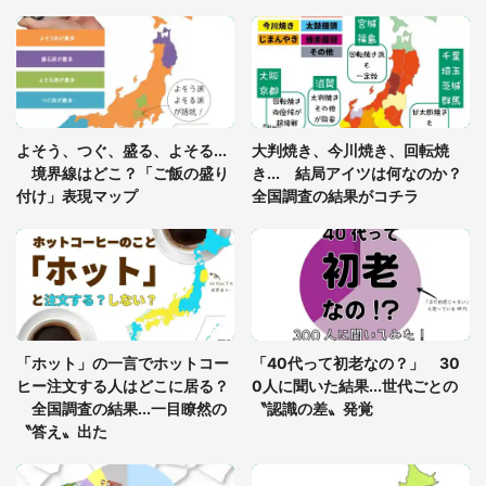
「ゾワゾワする」「本当に気持ち悪い」 道端でバ
グっちゃってた〝野生の野菜〟に6.5万人戦慄
あまりにも四角すぎる猫、激写される 「これもう
よそう、つぐ、盛る、よそる...
大判焼き、今川焼き、回転焼
座布団だろ」「食パンの耳」と1.4万人困惑
境界線はどこ？「ご飯の盛り
き... 結局アイツは何なのか？
付け」表現マップ
全国調査の結果がコチラ
「修学旅行に途中参加する娘を送って行ったら、真
っ暗な道で遭難状態。なんとか見つけた民家に助け
を求めると、住人の男性が...」
「孫にあげると思って、あなたにこれをあげる」
真夏の山道で見知らぬお婆さんに握らされたもの
「ホット」の一言でホットコー
「40代って初老なの？」 30
（山口県・30代女性）
ヒー注文する人はどこに居る？
0人に聞いた結果...世代ごとの
全国調査の結果...一目瞭然の
〝認識の差〟発覚
〝答え〟出た