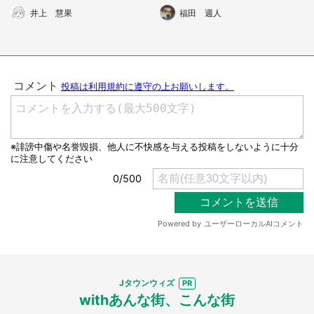
ぎ駅ですわ」
ら...」 体験談に8万人感動
井上 慧果
福田 週人
Jタウンウィズ
withあんな街、こんな街