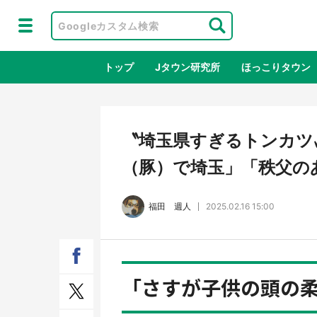
トップ
Jタウン研究所
ほっこりタウン
地域×二次
〝埼玉県すぎるトンカツ
（豚）で埼玉」「秩父の
福田 週人
2025.02.16 15:00
「さすが子供の頭の
鳥取・境港「ゲゲゲの妖怪楽園」限定
ラプ
だった鬼太郎グッズ買える 銀座・博
服！
品館TOY PARKへ急げ【8／8～31】
が生