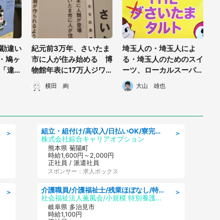
勘違い
紀元前3万年、さいたま
埼玉人の・埼玉人によ
玉・鳩ヶ
市に人が住み始める 博
る・埼玉人のためのスイ
「違
物館年表に17万人ジワ
ーツ、ローカルスーパー
」
る「人類が先かさいたま
「ベルク」で誕生
横田 絢
大山 雄也
市が先か」
組立・組付け/高収入/日払いOK/寮完備/交替制/20・30・40代活躍中
＞
＞
株式会社綜合キャリアオプション
熊本県 菊陽町
時給1,600円～2,000円
正社員 / 派遣社員
スポンサー：求人ボックス
介護職員/介護福祉士/残業ほぼなし/特別養護老人ホームの介護職/夜勤専従
＞
＞
社会福祉法人薫風会/小規模 特別養護老人ホーム エバーグリーン
岐阜県 多治見市
時給1,100円