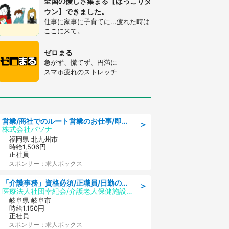
全国の優しさ集まる【ほっこりタ
ウン】できました。
仕事に家事に子育てに...疲れた時は
ここに来て。
ゼロまる
急がず、慌てず、円満に
スマホ疲れのストレッチ
営業/商社でのルート営業のお仕事/即日勤務可/車通勤可/営業
＞
株式会社パソナ
福岡県 北九州市
時給1,506円
正社員
スポンサー：求人ボックス
「介護事務」資格必須/正職員/日勤のみ/介護老人保健施設
＞
医療法人社団幸紀会/介護老人保健施設 グリーンビラ安江
岐阜県 岐阜市
時給1,150円
正社員
スポンサー：求人ボックス