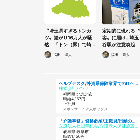
〝埼玉県すぎるトンカ
定期的に現れる〝
ツ〟揚がり16万人が騒
客〟に届け...埼
然 「トン（豚）で埼
谷駅が注意喚起 
玉」「秩父のあたりにか
う、ここじゃない
福田 週人
福田 週人
ぶりつきたい」
ヘルプデスク/外資系保険業界でのITヘルプデスク業務/駅近/即日勤務可/ヘルプデスク
株式会社パソナ
福岡県 北九州市
時給4,167円
正社員
スポンサー：求人ボックス
「介護事務」資格必須/正職員/日勤のみ/介護老人保健施設
医療法人社団幸紀会/介護老人保健施設 グリーンビラ安江
岐阜県 岐阜市
時給1,150円