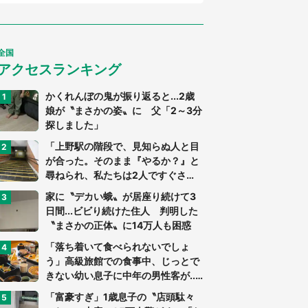
全国
アクセスランキング
かくれんぼの鬼が振り返ると...2歳
娘が〝まさかの姿〟に 父「2～3分
探しました」
「上野駅の階段で、見知らぬ人と目
が合った。そのまま『やるか？』と
尋ねられ、私たちは2人ですぐさ
ま...」（茨城県・70代男性）
家に〝デカい蛾〟が居座り続けて3
日間...ビビり続けた住人 判明した
〝まさかの正体〟に14万人も困惑
「落ち着いて食べられないでしょ
う」高級旅館での食事中、じっとで
きない幼い息子に中年の男性客が...
（東京都・40代男性）
「富豪すぎ」1歳息子の〝店頭駄々