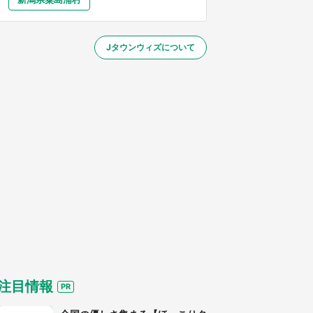
大分
宮崎
鹿児島
沖縄
／1～31】
Jタウンウィズについて
する
注目情報