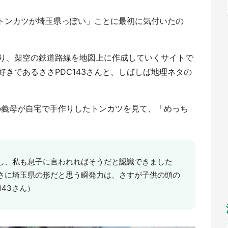
福岡
佐賀
長崎
熊本
九州
／1～10／26】
のトンカツが埼玉県っぽい」ことに最初に気付いたの
もっとみる
選択
り、架空の鉄道路線を地図上に作成していくサイトで
きであるささPDC143さんと、しばしば地理ネタの
んの義母が自宅で手作りしたトンカツを見て、「めっち
し、私も息子に言われればそうだと認識できました
さに埼玉県の形だと思う瞬発力は、さすが子供の頭の
43さん）