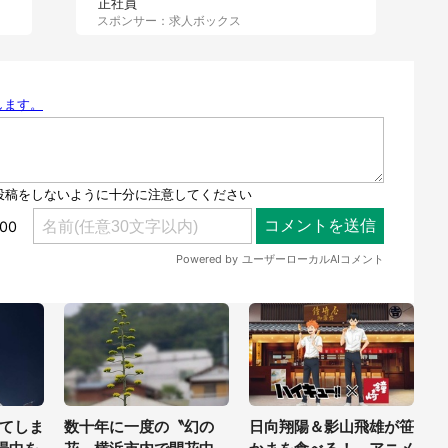
正社員
スポンサー：求人ボックス
てしま
数十年に一度の〝幻の
日向翔陽＆影山飛雄が笹