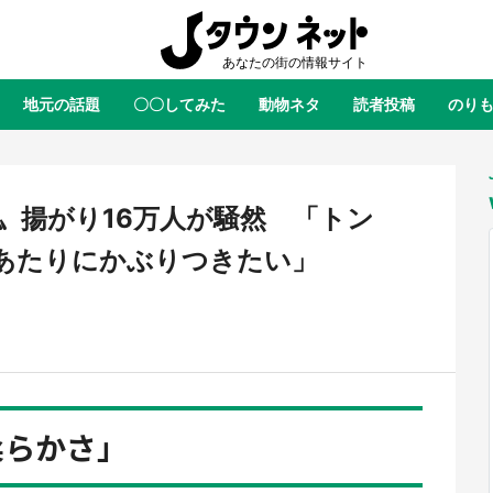
地元の話題
〇〇してみた
動物ネタ
読者投稿
のり
全国
全国
北海道
北海道
元
絶景
あの時はありがとう
物語がはじまる町へ
ふ
青森
岩手
宮城
秋田
東北
〟揚がり16万人が騒然 「トン
茨城
栃木
群馬
埼玉
関東
あたりにかぶりつきたい」
新潟
山梨
長野
甲信越
岐阜
静岡
愛知
三重
東海
富山
石川
福井
北陸
滋賀
京都
大阪
兵庫
関西
柔らかさ」
鳥取
島根
岡山
広島
中国
ラス・ダークネスが栃木県を征
『薬屋のひとりごと』の〝舞〟の
？ 県公式プロモ動画で「聖地」
に入り込む 六本木ヒルズ展望台
徳島
香川
愛媛
高知
四国
産されてます【7／31～1／31】
ラボ、本邦初公開の「猫猫像」も