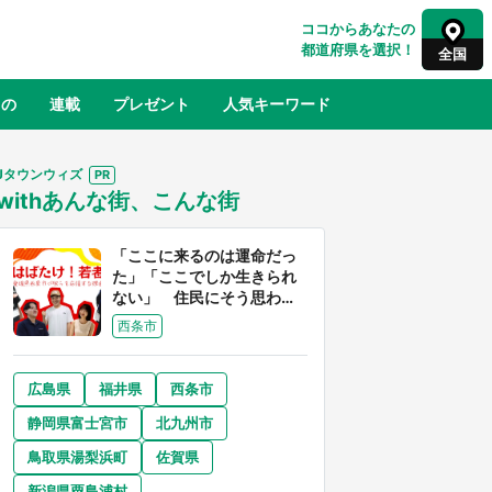
ココからあなたの
都道府県を選択！
全国
もの
連載
プレゼント
人気キーワード
Jタウンウィズ
withあんな街、こんな街
るさと納税
山形
福島
千葉
東京
神奈川
「ここに来るのは運命だっ
た」「ここでしか生きられ
ない」 住民にそう思わせ
る離島「粟島」の魅力【移
西条市
住婚受付中】
広島県
福井県
西条市
奈良
和歌山
静岡県富士宮市
北九州市
山口
世界
日向翔陽＆影山飛雄が笹かまを食べ
鳥取県湯梨浜町
佐賀県
でコ
る！ アニメ『ハイキュー！！』×老
【8
舗「鐘崎」コラボで限定グッズも【8
新潟県粟島浦村