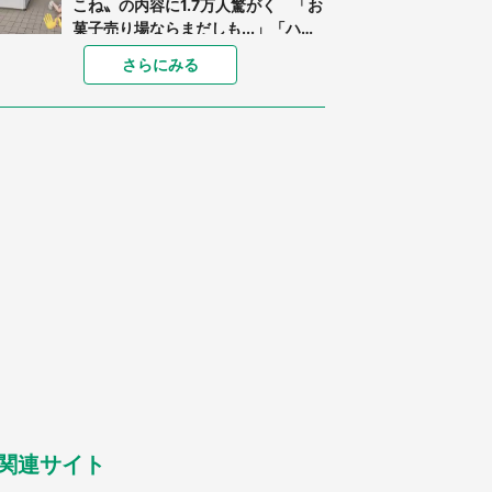
こね〟の内容に1.7万人驚がく 「お
菓子売り場ならまだしも...」「ハー
ドル高い」
「閉所恐怖症の私は新幹線で大パニ
さらにみる
ック。隣席の青年に『手を繋いで』
とお願いしたら...」 体験談に8万
人感動
「ゾワゾワする」「本当に気持ち悪
い」 道端でバグっちゃってた〝野
生の野菜〟に6.5万人戦慄
あまりにも四角すぎる猫、激写され
る 「これもう座布団だろ」「食パ
ンの耳」と1.4万人困惑
「修学旅行に途中参加する娘を送っ
て行ったら、真っ暗な道で遭難状
態。なんとか見つけた民家に助けを
求めると、住人の男性が...」
「孫にあげると思って、あなたにこ
れをあげる」 真夏の山道で見知ら
ぬお婆さんに握らされたもの（山口
県・30代女性）
関連サイト