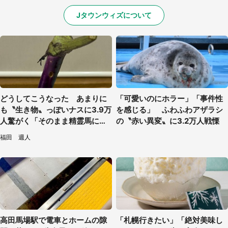
Jタウンウィズについて
どうしてこうなった あまりに
「可愛いのにホラー」「事件性
も〝生き物〟っぽいナスに3.9万
を感じる」 ふわふわアザラシ
人驚がく「そのまま精霊馬に使
の〝赤い異変〟に3.2万人戦慄
えそう」
福田 週人
高田馬場駅で電車とホームの隙
「札幌行きたい」「絶対美味し