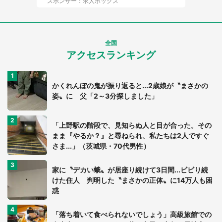
スポンサー：求人ボックス
全国
アクセスランキング
かくれんぼの鬼が振り返ると...2歳娘が〝まさかの
姿〟に 父「2～3分探しました」
「上野駅の階段で、見知らぬ人と目が合った。その
まま『やるか？』と尋ねられ、私たちは2人ですぐ
さま...」（茨城県・70代男性）
家に〝デカい蛾〟が居座り続けて3日間...ビビり続
けた住人 判明した〝まさかの正体〟に14万人も困
惑
「落ち着いて食べられないでしょう」高級旅館での