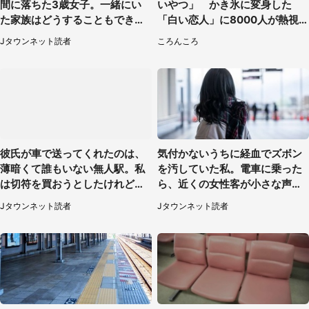
間に落ちた3歳女子。一緒にい
いやつ」 かき氷に変身した
た家族はどうすることもできな
「白い恋人」に8000人が熱視
くて...（埼玉県・50代女性）
線【期間限定】
Jタウンネット読者
ころんころ
彼氏が車で送ってくれたのは、
気付かないうちに経血でズボン
薄暗くて誰もいない無人駅。私
を汚していた私。電車に乗った
は切符を買おうとしたけれど
ら、近くの女性客が小さな声で
（山形県・20代女性）
（千葉県・10代女性）
Jタウンネット読者
Jタウンネット読者