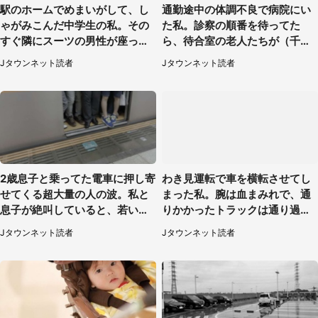
駅のホームでめまいがして、し
通勤途中の体調不良で病院にい
ゃがみこんだ中学生の私。その
た私。診察の順番を待ってた
すぐ隣にスーツの男性が座って
ら、待合室の老人たちが（千葉
きて（千葉県・20代女性）
県・50代男性）
Jタウンネット読者
Jタウンネット読者
2歳息子と乗ってた電車に押し寄
わき見運転で車を横転させてし
せてくる超大量の人の波。私と
まった私。腕は血まみれで、通
息子が絶叫していると、若いカ
りかかったトラックは通り過ぎ
ップルの乗客が...（東京都・60
ていき...（福岡県・30代女性）
Jタウンネット読者
Jタウンネット読者
代女性）