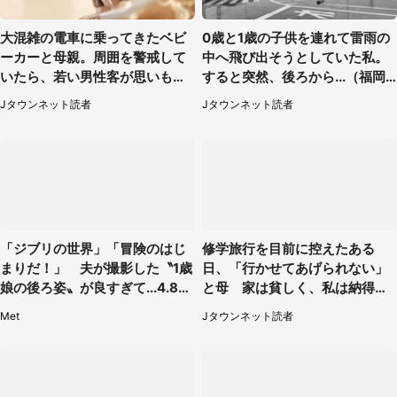
大混雑の電車に乗ってきたベビ
0歳と1歳の子供を連れて雷雨の
ーカーと母親。周囲を警戒して
中へ飛び出そうとしていた私。
いたら、若い男性客が思いもよ
すると突然、後ろから...（福岡
らぬ行動に（東京都・50代女
県・30代女性）
Jタウンネット読者
Jタウンネット読者
性）
「ジブリの世界」「冒険のはじ
修学旅行を目前に控えたある
まりだ！」 夫が撮影した〝1歳
日、「行かせてあげられない」
娘の後ろ姿〟が良すぎて...4.8万
と母 家は貧しく、私は納得し
人感激
たけれど...（北海道・70代以上
Met
Jタウンネット読者
女性）