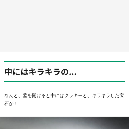
日向翔陽＆影山飛雄が笹かまを食べる！ アニ
メ『ハイキュー！！』×老舗「鐘崎」コラボで
限定グッズも【8／1～31】
もっとみる
中にはキラキラの...
なんと、蓋を開けると中にはクッキーと、キラキラした宝
石が！