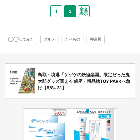
全文
1
2
表示
◯◯してみた
グルメ
たべもの
神奈川
鳥取・境港「ゲゲゲの妖怪楽園」限定だった鬼
太郎グッズ買える 銀座・博品館TOY PARKへ急
げ【8/8~31】