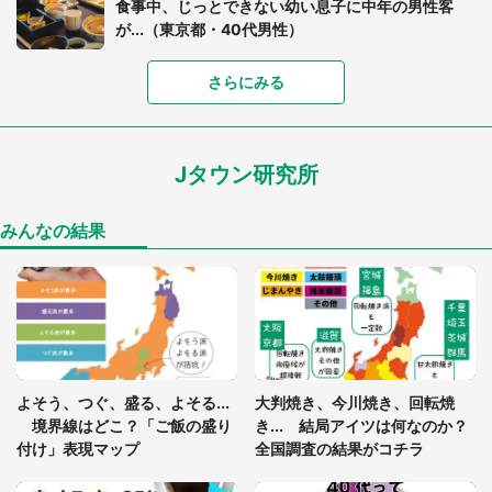
食事中、じっとできない幼い息子に中年の男性客
が...（東京都・40代男性）
「富豪すぎ」1歳息子の〝店頭駄々こね〟の内容に1.
さらにみる
7万人驚がく 「お菓子売り場ならまだしも...」「ハ
ードル高い」
Jタウン研究所
「閉所恐怖症の私は新幹線で大パニック。隣席の青
年に『手を繋いで』とお願いしたら...」 体験談に
8万人感動
みんなの結果
「ゾワゾワする」「本当に気持ち悪い」 道端でバ
グっちゃってた〝野生の野菜〟に6.5万人戦慄
あまりにも四角すぎる猫、激写される 「これもう
よそう、つぐ、盛る、よそる...
大判焼き、今川焼き、回転焼
座布団だろ」「食パンの耳」と1.4万人困惑
境界線はどこ？「ご飯の盛り
き... 結局アイツは何なのか？
付け」表現マップ
全国調査の結果がコチラ
「修学旅行に途中参加する娘を送って行ったら、真