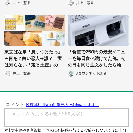
い可愛さ
嫌いなヤツはいねえよな
井上 慧果
井上 慧果
ぁ！？
東京ばな奈「見ぃつけたっ」
「食堂で250円の最安メニュ
→何を？白い恋人→誰？ 実
ーを毎日食べ続けてた俺。そ
は知らない「定番土産」のス
の日も同じ注文をしたら給仕
トーリー6選
のおばさんが...」（栃木県・5
井上 慧果
Jタウンネット読者
0代男性）