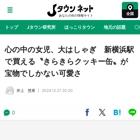
全国
トップ
Jタウン研究所
ほっこりタウン
地元の話題
〇
地域×二次元
絶景
あの時はありがとう
物語がはじ
心の中の女児、大はしゃぎ 新横浜駅
で買える〝きらきらクッキー缶〟が
鳥取・境港「ゲゲゲの妖怪楽園」限定だった鬼
宝物でしかない可愛さ
太郎グッズ買える 銀座・博品館TOY PARKへ
急げ【8／8～31】
井上 慧果
2024.12.27 20:30
ラプラス・ダークネスが栃木県を征服！？ 県
公式プロモ動画で「聖地」が生産されてます
【7／31～1／31】
0
『薬屋のひとりごと』の〝舞〟の世界に入り込
む 六本木ヒルズ展望台でコラボ、本邦初公開
の「猫猫像」も【8／1～10／26】