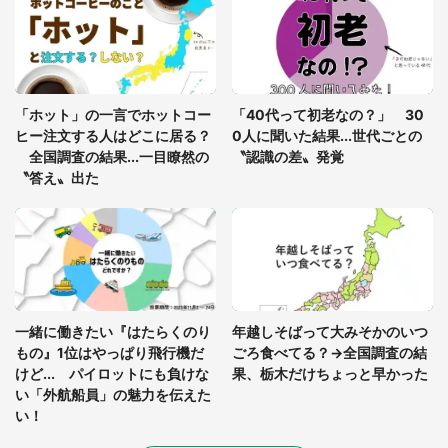
っ暗な道で遭難状態。なんとか見つけた民家に助け
を求めると、住人の男性が...」
「孫にあげると思って、あなたにこれをあげる」
真夏の山道で見知らぬお婆さんに握らされたもの
「ホット」の一言でホットコー
「40代って初老なの？」 30
（山口県・30代女性）
ヒー注文する人はどこに居る？
0人に聞いた結果...世代ごとの
全国調査の結果...一目瞭然の
〝認識の差〟発覚
〝答え〟出た
一緒に働きたい『はたらくのり
年越しそばって大みそかのいつ
もの』1位はやっぱり飛行機だ
ごろ食べてる？→全国調査の結
けど... パイロットにも負けな
果、栃木だけちょっと早かった
い「外航船員」の魅力を伝えた
い！