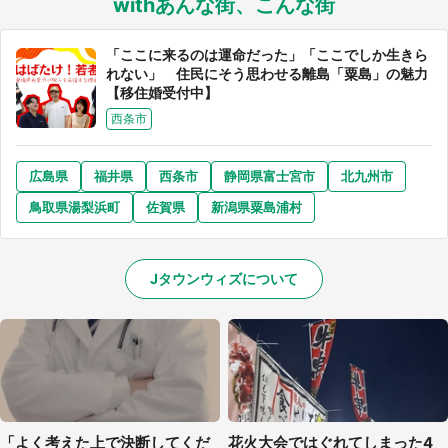
withあんな街、こんな街
「ここに来るのは運命だった」「ここでしか生きら
れない」 住民にそう思わせる離島「粟島」の魅力
【移住婚受付中】
西条市
広島県
福井県
西条市
静岡県富士宮市
北九州市
鳥取県湯梨浜町
佐賀県
新潟県粟島浦村
Jタウンウィズについて
「よく考えた上で決断してくだ
花火大会ではぐれてしまった4