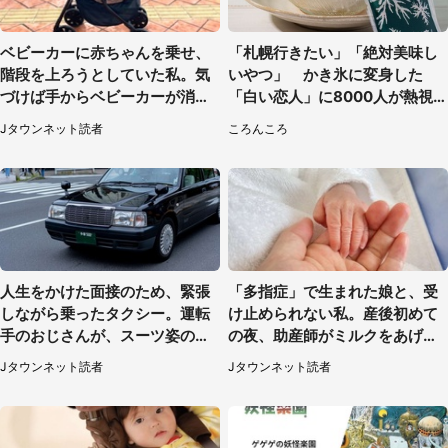
ベビーカーに赤ちゃんを乗せ、
「札幌行きたい」「絶対美味し
階段を上ろうとしていた私。気
いやつ」 かき氷に変身した
づけば手からベビーカーが消え
「白い恋人」に8000人が熱視
ていて（神奈川県・60代女性）
線【期間限定】
Jタウンネット読者
ころんころ
人生をかけた面接のため、緊張
「多指症」で生まれた娘と、受
しながら乗ったタクシー。運転
け止められない私。産後初めて
手のおじさんが、スーツ姿の私
の夜、助産師がミルクをあげて
を見て...（福岡県・30代女性）
るのを見て...（静岡県・20代女
Jタウンネット読者
Jタウンネット読者
性）