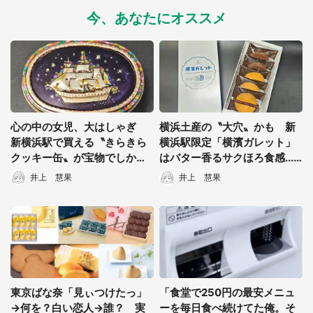
今、あなたにオススメ
心の中の女児、大はしゃぎ
横浜土産の〝大穴〟かも 新
新横浜駅で買える〝きらきら
横浜駅限定「横濱ガレット」
クッキー缶〟が宝物でしかな
はバター香るサクほろ食感...
い可愛さ
嫌いなヤツはいねえよな
井上 慧果
井上 慧果
ぁ！？
東京ばな奈「見ぃつけたっ」
「食堂で250円の最安メニュ
→何を？白い恋人→誰？ 実
ーを毎日食べ続けてた俺。そ