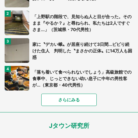
「上野駅の階段で、見知らぬ人と目が合った。その
まま『やるか？』と尋ねられ、私たちは2人ですぐ
さま...」（茨城県・70代男性）
家に〝デカい蛾〟が居座り続けて3日間...ビビり続
けた住人 判明した〝まさかの正体〟に14万人も困
惑
「落ち着いて食べられないでしょう」高級旅館での
食事中、じっとできない幼い息子に中年の男性客
が...（東京都・40代男性）
さらにみる
「可愛いのにホラー」「事件性を感じる」 ふわふ
わアザラシの〝赤い異変〟に3.2万人戦慄
Jタウン研究所
「孫にあげると思って、あなたにこれをあげる」
真夏の山道で見知らぬお婆さんに握らされたもの