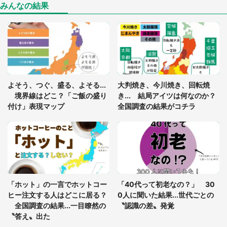
（山口県・30代女性）
みんなの結果
「ゾワゾワする」「本当に気持ち悪い」 道端でバ
グっちゃってた〝野生の野菜〟に6.5万人戦慄
「閉所恐怖症の私は新幹線で大パニック。隣席の青
年に『手を繋いで』とお願いしたら...」 体験談に
よそう、つぐ、盛る、よそる...
大判焼き、今川焼き、回転焼
8万人感動
境界線はどこ？「ご飯の盛り
き... 結局アイツは何なのか？
付け」表現マップ
全国調査の結果がコチラ
「富豪すぎ」1歳息子の〝店頭駄々こね〟の内容に1.
7万人驚がく 「お菓子売り場ならまだしも...」「ハ
ードル高い」
あまりにも四角すぎる猫、激写される 「これもう
座布団だろ」「食パンの耳」と1.4万人困惑
「ホット」の一言でホットコー
「40代って初老なの？」 30
ヒー注文する人はどこに居る？
0人に聞いた結果...世代ごとの
全国調査の結果...一目瞭然の
〝認識の差〟発覚
〝答え〟出た