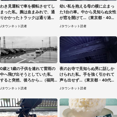
わき見運転で車を横転させてし
幼い私を抱える母の横に止まっ
まった私。腕は血まみれで、通
た1台の車。中から見知らぬ女性
りかかったトラックは通り過ぎ
が窓を開けて...（東京都・40代
ていき...（福岡県・30代女性）
男性）
Jタウンネット読者
Jタウンネット読者
0歳と1歳の子供を連れて雷雨の
夜のお寺で見知らぬ男に話しか
中へ飛び出そうとしていた私。
けられた私。手を強く引かれて
すると突然、後ろから...（福岡
声も出せず...（東京都・40代女
県・30代女性）
性）
Jタウンネット読者
Jタウンネット読者