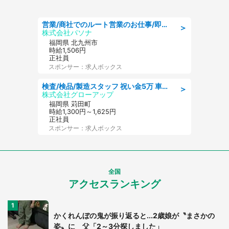
営業/商社でのルート営業のお仕事/即日勤務可/車通勤可/営業
＞
株式会社パソナ
福岡県 北九州市
時給1,506円
正社員
スポンサー：求人ボックス
検査/検品/製造スタッフ 祝い金5万 車のシートにホツレがないか目視チェック
＞
株式会社グローアップ
福岡県 苅田町
時給1,300円～1,625円
正社員
スポンサー：求人ボックス
全国
アクセスランキング
かくれんぼの鬼が振り返ると...2歳娘が〝まさかの
姿〟に 父「2～3分探しました」