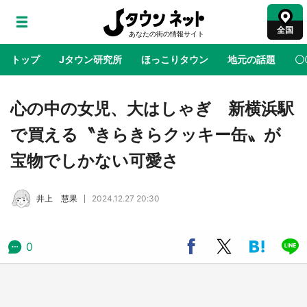
全国
トップ
Jタウン研究所
ほっこりタウン
地元の話題
〇
地域×二次元
絶景
あの時はありがとう
物語がはじ
心の中の女児、大はしゃぎ 新横浜駅
で買える〝きらきらクッキー缶〟が
アニメ『はたらく細胞』と神奈川県の3度目コ
宝物でしかない可愛さ
ラボ 作品の世界観通じて「小児がん」学べる
【8／10～31※平日限定】
井上 慧果
2024.12.27 20:30
鳥取・境港「ゲゲゲの妖怪楽園」限定だった鬼
太郎グッズ買える 銀座・博品館TOY PARKへ
急げ【8／8～31】
0
ラプラス・ダークネスが栃木県を征服！？ 県
公式プロモ動画で「聖地」が生産されてます
【7／31～1／31】