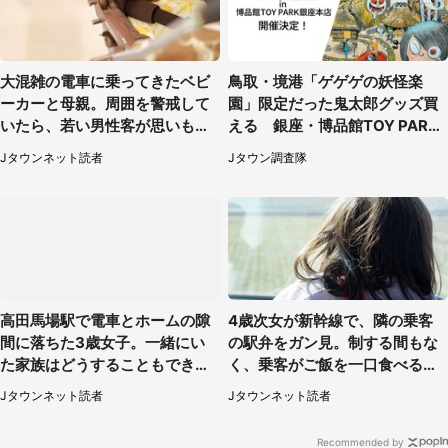
大混雑の電車に乗ってきたベビ
鳥取・境港「ゲゲゲの妖怪楽
ーカーと母親。周囲を警戒して
園」限定だった鬼太郎グッズ買
いたら、若い男性客が思いもよ
える 銀座・博品館TOY PARK
らぬ行動に（東京都・50代女
へ急げ【8／8～31】
Jタウンネット読者
Jタウン調査隊
性）
高田馬場駅で電車とホームの隙
4歳次女が新幹線で、隣の乗客
間に落ちた3歳女子。一緒にい
の駅弁をガン見。制する間もな
た家族はどうすることもできな
く、乗客がご飯を一口食べると
くて...（埼玉県・50代女性）
（茨城県・50代女性）
Jタウンネット読者
Jタウンネット読者
Recommended by