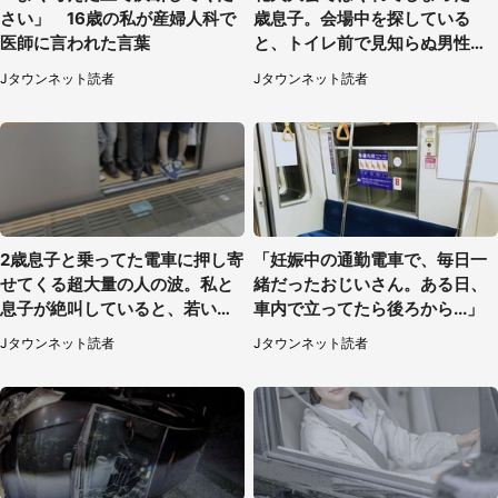
さい」 16歳の私が産婦人科で
歳息子。会場中を探している
医師に言われた言葉
と、トイレ前で見知らぬ男性に
（東京都・女性）
Jタウンネット読者
Jタウンネット読者
2歳息子と乗ってた電車に押し寄
「妊娠中の通勤電車で、毎日一
せてくる超大量の人の波。私と
緒だったおじいさん。ある日、
息子が絶叫していると、若いカ
車内で立ってたら後ろから...」
ップルの乗客が...（東京都・60
Jタウンネット読者
Jタウンネット読者
代女性）