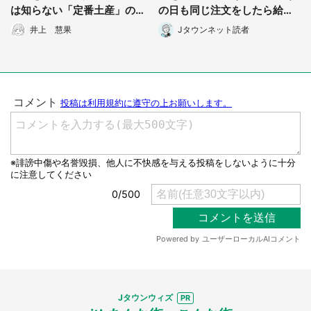
は知らない「定番土産」のス
の日も同じ注文をしたら給仕
トーリー6選
のおばさんが...」（栃木県・5
井上 慧果
Jタウンネット読者
0代男性）
Jタウンウィズ