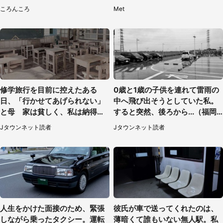
はわかる？
人感激
ころんころ
Met
修学旅行を目前に控えたある
0歳と1歳の子供を連れて雷雨の
日、「行かせてあげられない」
中へ飛び出そうとしていた私。
と母 家は貧しく、私は納得し
すると突然、後ろから...（福岡
たけれど...（北海道・70代以上
県・30代女性）
Jタウンネット読者
Jタウンネット読者
女性）
人生をかけた面接のため、緊張
彼氏が車で送ってくれたのは、
しながら乗ったタクシー。運転
薄暗くて誰もいない無人駅。私