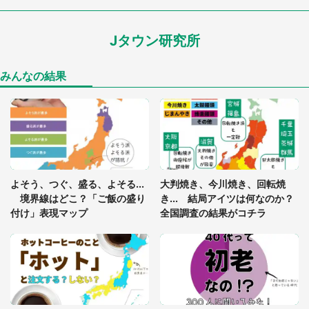
ードル高い」
Jタウン研究所
あまりにも四角すぎる猫、激写される 「これもう
座布団だろ」「食パンの耳」と1.4万人困惑
みんなの結果
「閉所恐怖症の私は新幹線で大パニック。隣席の青
年に『手を繋いで』とお願いしたら...」 体験談に
8万人感動
「ゾワゾワする」「本当に気持ち悪い」 道端でバ
よそう、つぐ、盛る、よそる...
大判焼き、今川焼き、回転焼
グっちゃってた〝野生の野菜〟に6.5万人戦慄
境界線はどこ？「ご飯の盛り
き... 結局アイツは何なのか？
付け」表現マップ
全国調査の結果がコチラ
「○○がない街に住んでいます」住人の呟きに30万
人驚がく 何が存在しないか、あなたはわかる？
「修学旅行に途中参加する娘を送って行ったら、真
っ暗な道で遭難状態。なんとか見つけた民家に助け