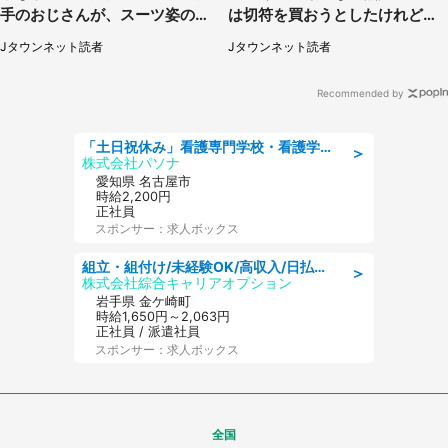
手のおじさんが、スーツ姿の私
は切符を買おうとしたけれど
を見て...（福岡県・30代女性）
（山形県・20代女性）
Jタウンネット読者
Jタウンネット読者
Recommended by
「土日祝休み」看護専門学校・看護学部での教員業務/高時給/要資格:保健師、正看護師
＞
株式会社パソナ
愛知県 名古屋市
時給2,200円
正社員
スポンサー：求人ボックス
組立・組付け/未経験OK/高収入/日払いOK/交替制/20・30・40代活躍中
＞
株式会社綜合キャリアオプション
岩手県 金ケ崎町
時給1,650円～2,063円
正社員 / 派遣社員
スポンサー：求人ボックス
全国