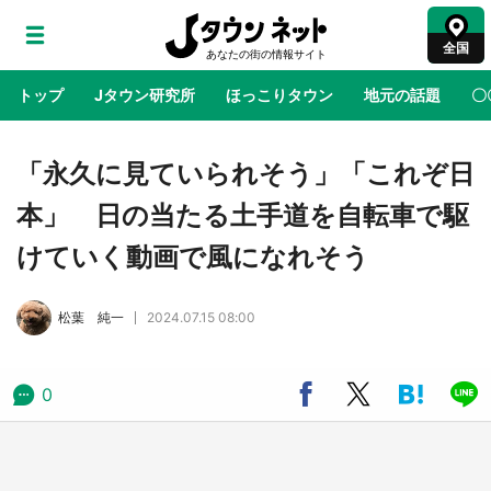
全国
トップ
Jタウン研究所
ほっこりタウン
地元の話題
〇
地域×二次元
絶景
あの時はありがとう
物語がはじ
「永久に見ていられそう」「これぞ日
本」 日の当たる土手道を自転車で駆
ラプラス・ダークネスが栃木県を征服！？ 県
けていく動画で風になれそう
公式プロモ動画で「聖地」が生産されてます
【7／31～1／31】
松葉 純一
2024.07.15 08:00
『薬屋のひとりごと』の〝舞〟の世界に入り込
む 六本木ヒルズ展望台でコラボ、本邦初公開
の「猫猫像」も【8／1～10／26】
0
日向翔陽＆影山飛雄が笹かまを食べる！ アニ
メ『ハイキュー！！』×老舗「鐘崎」コラボで
限定グッズも【8／1～31】