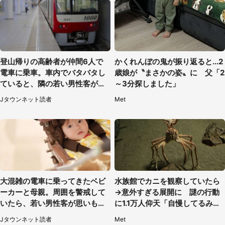
登山帰りの高齢者が仲間6人で
かくれんぼの鬼が振り返ると...2
電車に乗車。車内でバタバタし
歳娘が〝まさかの姿〟に 父「2
ていると、隣の若い男性客が
～3分探しました」
（神奈川県・70代女性）
Jタウンネット読者
Met
大混雑の電車に乗ってきたベビ
水族館でカニを観察していたら
ーカーと母親。周囲を警戒して
→意外すぎる展開に 謎の行動
いたら、若い男性客が思いもよ
に1.1万人仰天「自慢してるみた
らぬ行動に（東京都・50代女
い」
Jタウンネット読者
Met