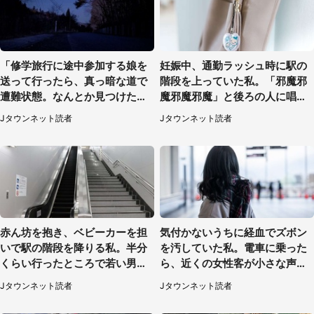
「修学旅行に途中参加する娘を
妊娠中、通勤ラッシュ時に駅の
送って行ったら、真っ暗な道で
階段を上っていた私。「邪魔邪
遭難状態。なんとか見つけた民
魔邪魔邪魔」と後ろの人に唱え
家に助けを求めると、住人の男
られて（神奈川県・30代女性）
Jタウンネット読者
Jタウンネット読者
性が...」
赤ん坊を抱き、ベビーカーを担
気付かないうちに経血でズボン
いで駅の階段を降りる私。半分
を汚していた私。電車に乗った
くらい行ったところで若い男性
ら、近くの女性客が小さな声で
が...（埼玉県・50代女性）
（千葉県・10代女性）
Jタウンネット読者
Jタウンネット読者