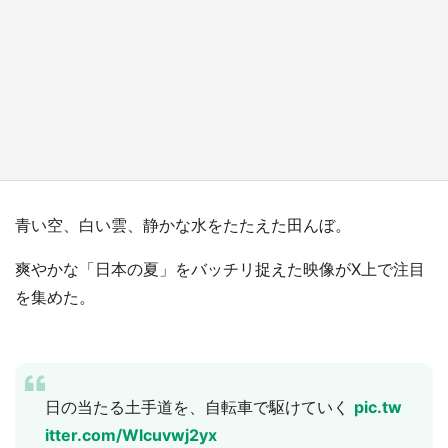
『小林さんちのメイドラゴン』と舞台のモデ
ル・越谷がコラボ 田んぼアートの見頃にあわ
せて企画続々【7／31～】
もっとみる
青い空、白い雲、静かな水をたたえた田んぼ。
爽やかな「日本の夏」をバッチリ捉えた映像がX上で注目
を集めた。
日の当たる土手道を、自転車で駆けていく
pic.tw
itter.com/Wlcuvwj2yx