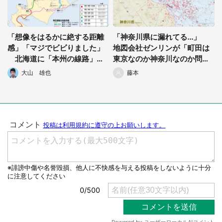
「想像をはるかに絶する距離
「神奈川県に漏れてる...」
感」「マジでビビりました」
地図会社ゼンリンが「町田は
北海道に「本州の線路」重
東京なのか神奈川なのか問
ねてみた図がエグすぎる
題」解決に乗り出した結果が
大山 雄也
藤本
こちらです