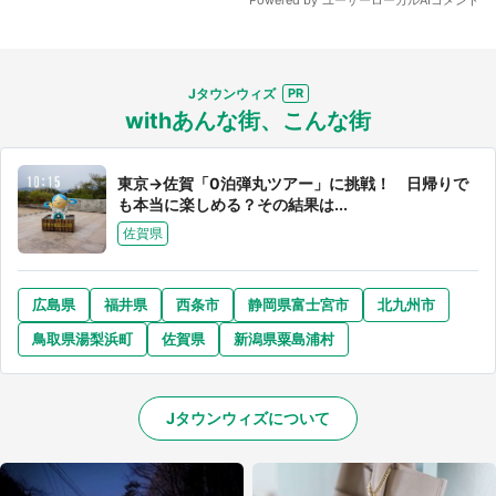
Jタウンウィズ
withあんな街、こんな街
東京→佐賀「0泊弾丸ツアー」に挑戦！ 日帰りで
も本当に楽しめる？その結果は...
佐賀県
広島県
福井県
西条市
静岡県富士宮市
北九州市
鳥取県湯梨浜町
佐賀県
新潟県粟島浦村
Jタウンウィズについて