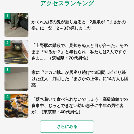
アクセスランキング
かくれんぼの鬼が振り返ると...2歳娘が〝まさかの
姿〟に 父「2～3分探しました」
「上野駅の階段で、見知らぬ人と目が合った。その
まま『やるか？』と尋ねられ、私たちは2人ですぐ
さま...」（茨城県・70代男性）
家に〝デカい蛾〟が居座り続けて3日間...ビビり続
けた住人 判明した〝まさかの正体〟に14万人も困
惑
「落ち着いて食べられないでしょう」高級旅館での
食事中、じっとできない幼い息子に中年の男性客
が...（東京都・40代男性）
「富豪すぎ」1歳息子の〝店頭駄々こね〟の内容に1.
さらにみる
7万人驚がく 「お菓子売り場ならまだしも...」「ハ