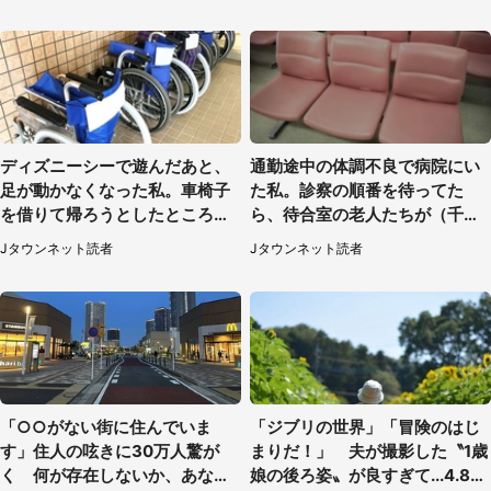
性）
ディズニーシーで遊んだあと、
通勤途中の体調不良で病院にい
足が動かなくなった私。車椅子
た私。診察の順番を待ってた
を借りて帰ろうとしたところで
ら、待合室の老人たちが（千葉
キャストが（60代女性）
県・50代男性）
Jタウンネット読者
Jタウンネット読者
「○○がない街に住んでいま
「ジブリの世界」「冒険のはじ
す」住人の呟きに30万人驚が
まりだ！」 夫が撮影した〝1歳
く 何が存在しないか、あなた
娘の後ろ姿〟が良すぎて...4.8万