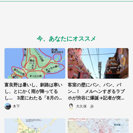
今、あなたにオススメ
選択する
富良野は暑いし、釧路は寒い
客室の壁にパン、パン、パ
し、とにかく雨が降ってる
ン...！ メルヘンすぎるラブ
し... 3度にわたる「8月の北
ホが渋谷に爆誕→記者が突入
海道ツーリング」まとめ結果
してきました
木下
大久保 歩
が過酷すぎ