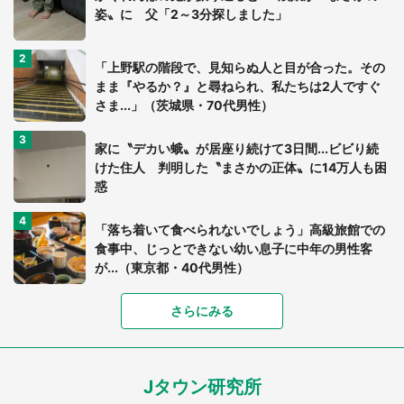
姿〟に 父「2～3分探しました」
「上野駅の階段で、見知らぬ人と目が合った。その
まま『やるか？』と尋ねられ、私たちは2人ですぐ
さま...」（茨城県・70代男性）
家に〝デカい蛾〟が居座り続けて3日間...ビビり続
けた住人 判明した〝まさかの正体〟に14万人も困
惑
「落ち着いて食べられないでしょう」高級旅館での
食事中、じっとできない幼い息子に中年の男性客
が...（東京都・40代男性）
さらにみる
「可愛いのにホラー」「事件性を感じる」 ふわふ
わアザラシの〝赤い異変〟に3.2万人戦慄
Jタウン研究所
「孫にあげると思って、あなたにこれをあげる」