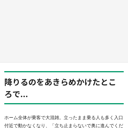
『薬屋のひとりごと』の〝舞〟の世界に入り込
む 六本木ヒルズ展望台でコラボ、本邦初公開
の「猫猫像」も【8／1～10／26】
もっとみる
降りるのをあきらめかけたとこ
ろで...
ホーム全体が乗客で大混雑。立ったまま乗る人も多く入口
付近で動かなくなり、「立ち止まらないで奥に進んでくだ