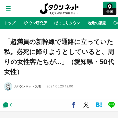
全国
トップ
Jタウン研究所
ほっこりタウン
地元の話題
〇
地域×二次元
絶景
あの時はありがとう
物語がはじ
「超満員の新幹線で通路に立っていた
私。必死に降りようとしていると、周
アニメ『はたらく細胞』と神奈川県の3度目コ
りの女性客たちが...」（愛知県・50代
ラボ 作品の世界観通じて「小児がん」学べる
【8／10～31※平日限定】
女性）
鳥取・境港「ゲゲゲの妖怪楽園」限定だった鬼
Jタウンネット読者
2024.05.20 12:00
太郎グッズ買える 銀座・博品館TOY PARKへ
急げ【8／8～31】
0
ラプラス・ダークネスが栃木県を征服！？ 県
公式プロモ動画で「聖地」が生産されてます
【7／31～1／31】