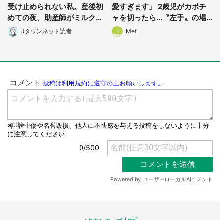
受け止められない私。産後初
愛すぎます」 2歳児がカボチ
めての夜、助産師がミルクを
ャを切ったら...〝左手〟の場
あげてるのを見て...(静岡県・
所に5.3万人もん絶
Jタウンネット読者
Met
20代女性)
選択する