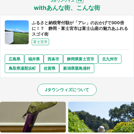
Jタウンウィズ
withあんな街、こんな街
ふるさと納税寄付額が「アレ」のおかげで300倍
に！？ 静岡・富士宮市は富士山産の魅力あふれる
スゴイ街
富士宮市
広島県
福井県
西条市
静岡県富士宮市
北九州市
鳥取県湯梨浜町
佐賀県
新潟県粟島浦村
Jタウンウィズについて