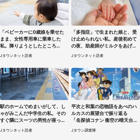
「ベビーカーに0歳娘を乗せた
「多指症」で生まれた娘と、受
まま、女性専用車に乗車した
け止められない私。産後初めて
私。降りようとしたところ
の夜、助産師がミルクをあげて
で...」（大阪府・30代女性）
るのを見て...（静岡県・20代女
Jタウンネット読者
Jタウンネット読者
性）
駅のホームでめまいがして、し
平次と和葉の恋物語をあべのハ
ゃがみこんだ中学生の私。その
ルカスの展望台で振り返る
すぐ隣にスーツの男性が座って
「名探偵コナン 衝空の晴天台
きて（千葉県・20代女性）
（ハルカス）」コラボメニュー
Jタウンネット読者
Jタウン調査隊
も恋の味【7／24～11／29】