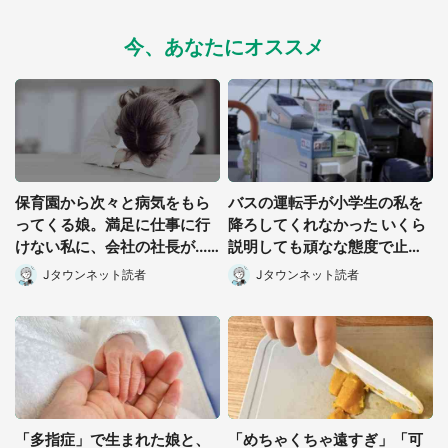
今、あなたにオススメ
保育園から次々と病気をもら
バスの運転手が小学生の私を
ってくる娘。満足に仕事に行
降ろしてくれなかった いくら
けない私に、会社の社長が...
説明しても頑なな態度で止め
(宮城県・30代女性)
られ(北海道・50代女性)
Jタウンネット読者
Jタウンネット読者
都道府選択
「多指症」で生まれた娘と、
「めちゃくちゃ遠すぎ」「可