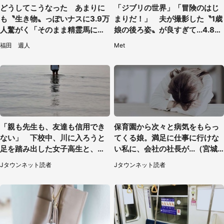
どうしてこうなった あまりに
「ジブリの世界」「冒険のはじ
も〝生き物〟っぽいナスに3.9万
まりだ！」 夫が撮影した〝1歳
人驚がく「そのまま精霊馬に使
娘の後ろ姿〟が良すぎて...4.8万
えそう」
人感激
福田 週人
Met
「親も先生も、友達も信用でき
保育園から次々と病気をもらっ
ない」 下校中、川に入ろうと
てくる娘。満足に仕事に行けな
足を踏み出した女子高生と、彼
い私に、会社の社長が...（宮城
女を止めた予想外の存在
県・30代女性）
Jタウンネット読者
Jタウンネット読者