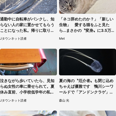
通勤中に自転車がパンクし、知
「ネコ辞めたのか？」「新しい
らない人の家に置かせてもらう
生物」 愛する猫をふと見た
ことになった私。帰りに取りに
ら...まさかの〝変身〟に3.5万人
行くと、なんと...（東京都・40
驚がく
Jタウンネット読者
Met
代女性）
泣きながら歩いていたら、見知
夏の海の〝厄介者〟も閉じ込め
らぬ女性の車に乗せられて。夏
ちゃえば優雅です 鴨川シーワ
休み直前、小学校低学年の私に
ールドで「アンドンクラゲ」期
起きたこと（広島県・30代女
間限定展示【7／29～】
Jタウンネット読者
森山 光
性）