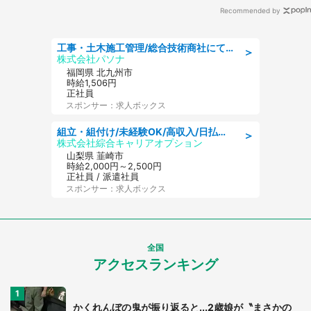
Recommended by
工事・土木施工管理/総合技術商社にて施工管理のお仕事/即日勤務可/車通勤可/工事・土木施工管理/生産・品質管理
＞
株式会社パソナ
福岡県 北九州市
時給1,506円
正社員
スポンサー：求人ボックス
組立・組付け/未経験OK/高収入/日払いOK/寮費無料/日勤
＞
株式会社綜合キャリアオプション
山梨県 韮崎市
時給2,000円～2,500円
正社員 / 派遣社員
スポンサー：求人ボックス
全国
アクセスランキング
かくれんぼの鬼が振り返ると...2歳娘が〝まさかの