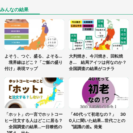
真夏の山道で見知らぬお婆さんに握らされたもの
（山口県・30代女性）
みんなの結果
「ゾワゾワする」「本当に気持ち悪い」 道端でバ
グっちゃってた〝野生の野菜〟に6.5万人戦慄
「閉所恐怖症の私は新幹線で大パニック。隣席の青
年に『手を繋いで』とお願いしたら...」 体験談に
よそう、つぐ、盛る、よそる...
大判焼き、今川焼き、回転焼
8万人感動
境界線はどこ？「ご飯の盛り
き... 結局アイツは何なのか？
付け」表現マップ
全国調査の結果がコチラ
「富豪すぎ」1歳息子の〝店頭駄々こね〟の内容に1.
7万人驚がく 「お菓子売り場ならまだしも...」「ハ
ードル高い」
あまりにも四角すぎる猫、激写される 「これもう
座布団だろ」「食パンの耳」と1.4万人困惑
「ホット」の一言でホットコー
「40代って初老なの？」 30
ヒー注文する人はどこに居る？
0人に聞いた結果...世代ごとの
全国調査の結果...一目瞭然の
〝認識の差〟発覚
〝答え〟出た