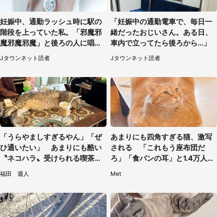
妊娠中、通勤ラッシュ時に駅の
「妊娠中の通勤電車で、毎日一
階段を上っていた私。「邪魔邪
緒だったおじいさん。ある日、
魔邪魔邪魔」と後ろの人に唱え
車内で立ってたら後ろから...」
られて（神奈川県・30代女性）
Jタウンネット読者
Jタウンネット読者
「うらやましすぎるやん」「ぜ
あまりにも四角すぎる猫、激写
ひ通いたい」 あまりにも酷い
される 「これもう座布団だ
〝ネコハラ〟受けられる喫茶店
ろ」「食パンの耳」と1.4万人困
に5.3万人驚がく
惑
福田 週人
Met