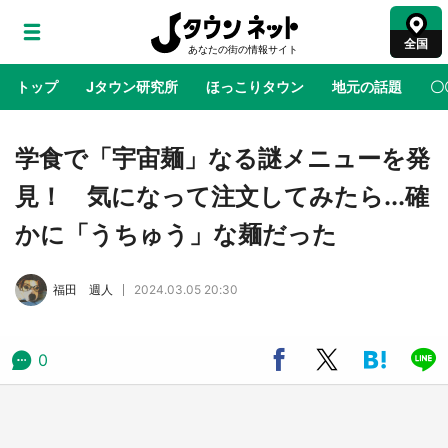
全国
トップ
Jタウン研究所
ほっこりタウン
地元の話題
〇
地域×二次元
絶景
あの時はありがとう
物語がはじ
学食で「宇宙麺」なる謎メニューを発
見！ 気になって注文してみたら...確
ラプラス・ダークネスが栃木県を征服！？ 県
かに「うちゅう」な麺だった
公式プロモ動画で「聖地」が生産されてます
【7／31～1／31】
福田 週人
2024.03.05 20:30
『薬屋のひとりごと』の〝舞〟の世界に入り込
む 六本木ヒルズ展望台でコラボ、本邦初公開
の「猫猫像」も【8／1～10／26】
0
日向翔陽＆影山飛雄が笹かまを食べる！ アニ
メ『ハイキュー！！』×老舗「鐘崎」コラボで
限定グッズも【8／1～31】