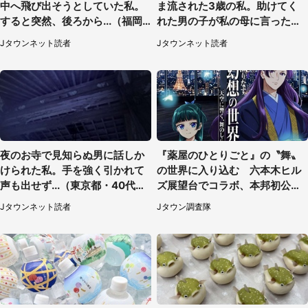
中へ飛び出そうとしていた私。
ま流された3歳の私。助けてく
すると突然、後ろから...（福岡
れた男の子が私の母に言ったの
県・30代女性）
は...」（千葉県・20代女性）
Jタウンネット読者
Jタウンネット読者
夜のお寺で見知らぬ男に話しか
『薬屋のひとりごと』の〝舞〟
けられた私。手を強く引かれて
の世界に入り込む 六本木ヒル
声も出せず...（東京都・40代女
ズ展望台でコラボ、本邦初公開
性）
の「猫猫像」も【8／1～10／2
Jタウンネット読者
Jタウン調査隊
6】