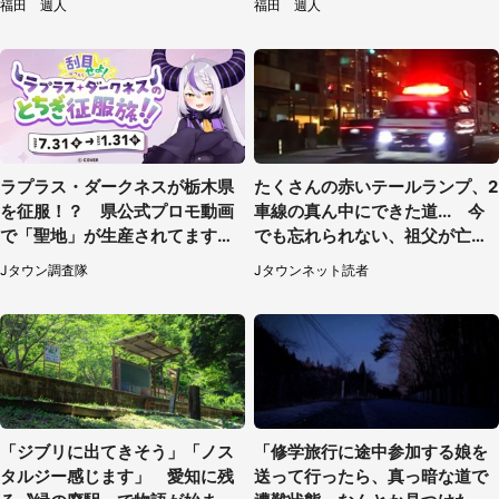
福田 週人
福田 週人
ラプラス・ダークネスが栃木県
たくさんの赤いテールランプ、2
を征服！？ 県公式プロモ動画
車線の真ん中にできた道... 今
で「聖地」が生産されてます【7
でも忘れられない、祖父が亡く
／31～1／31】
なった夜に見た光景（30代女
Jタウン調査隊
Jタウンネット読者
性）
「ジブリに出てきそう」「ノス
「修学旅行に途中参加する娘を
タルジー感じます」 愛知に残
送って行ったら、真っ暗な道で