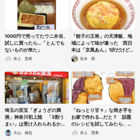
1000円で売ってたウニ弁当、
「餃子の王将」の天津飯、地
試しに買ったら...「とんでも
域によって味が違った 西日
ないものが来た」
本は「京風あん」1択だけど...
井上 慧果
笹木 萌
都道府選択
埼玉の至宝「ぎょうざの満
「ねっとり甘々」な焼き芋を
洲」神奈川初上陸 「3割う
お家で作れる...だと？ 話題
まい」は受け入れられるか―
のレシピを試してみたら、簡
―歴史的瞬間に立ち会ってき
単すぎておののいた
大山 雄也
井上 慧果
た