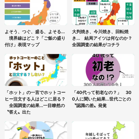
年に『手を繋いで』とお願いしたら...」 体験談に
8万人感動
「ゾワゾワする」「本当に気持ち悪い」 道端でバ
よそう、つぐ、盛る、よそる...
大判焼き、今川焼き、回転焼
グっちゃってた〝野生の野菜〟に6.5万人戦慄
境界線はどこ？「ご飯の盛り
き... 結局アイツは何なのか？
付け」表現マップ
全国調査の結果がコチラ
「○○がない街に住んでいます」住人の呟きに30万
人驚がく 何が存在しないか、あなたはわかる？
「修学旅行に途中参加する娘を送って行ったら、真
っ暗な道で遭難状態。なんとか見つけた民家に助け
「ホット」の一言でホットコー
「40代って初老なの？」 30
を求めると、住人の男性が...」
ヒー注文する人はどこに居る？
0人に聞いた結果...世代ごとの
全国調査の結果...一目瞭然の
〝認識の差〟発覚
〝答え〟出た