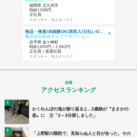
福岡県 北九州市
時給1,506円
正社員
スポンサー：求人ボックス
検品・検査/未経験OK/高収入/日払いOK/交替制/20・30・40代活躍中
＞
株式会社綜合キャリアオプション
岩手県 金ケ崎町
時給1,650円～2,063円
正社員 / 派遣社員
スポンサー：求人ボックス
全国
アクセスランキング
かくれんぼの鬼が振り返ると...2歳娘が〝まさかの
姿〟に 父「2～3分探しました」
「上野駅の階段で、見知らぬ人と目が合った。その