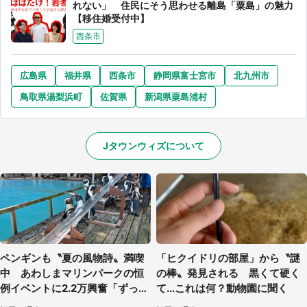
れない」 住民にそう思わせる離島「粟島」の魅力
【移住婚受付中】
西条市
広島県
福井県
西条市
静岡県富士宮市
北九州市
鳥取県湯梨浜町
佐賀県
新潟県粟島浦村
Jタウンウィズについて
ペンギンも〝夏の風物詩〟満喫
「ヒクイドリの部屋」から〝謎
中 あわしまマリンパークの恒
の棒〟発見される 黒くて硬く
例イベントに2.2万興奮「ずっと
て...これは何？動物園に聞く
見てたい」