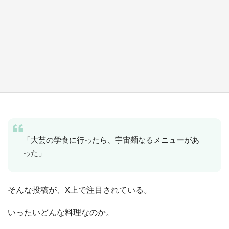
『小林さんちのメイドラゴン』と舞台のモデ
ル・越谷がコラボ 田んぼアートの見頃にあわ
せて企画続々【7／31～】
もっとみる
「大芸の学食に行ったら、宇宙麺なるメニューがあ
った」
そんな投稿が、X上で注目されている。
いったいどんな料理なのか。