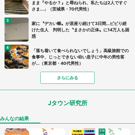
まま『やるか？』と尋ねられ、私たちは2人ですぐ
さま...」（茨城県・70代男性）
家に〝デカい蛾〟が居座り続けて3日間...ビビり続
けた住人 判明した〝まさかの正体〟に14万人も困
惑
「落ち着いて食べられないでしょう」高級旅館での
食事中、じっとできない幼い息子に中年の男性客
が...（東京都・40代男性）
「富豪すぎ」1歳息子の〝店頭駄々こね〟の内容に1.
さらにみる
7万人驚がく 「お菓子売り場ならまだしも...」「ハ
ードル高い」
Jタウン研究所
あまりにも四角すぎる猫、激写される 「これもう
座布団だろ」「食パンの耳」と1.4万人困惑
みんなの結果
「閉所恐怖症の私は新幹線で大パニック。隣席の青