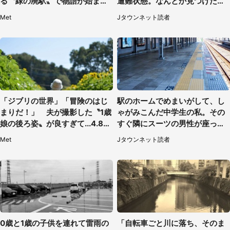
る〝緑の廃駅〟で物語が始まり
遭難状態。なんとか見つけた民
そう
家に助けを求めると、住人の男
Met
Jタウンネット読者
性が...」
「ジブリの世界」「冒険のはじ
駅のホームでめまいがして、し
まりだ！」 夫が撮影した〝1歳
ゃがみこんだ中学生の私。その
娘の後ろ姿〟が良すぎて...4.8万
すぐ隣にスーツの男性が座って
人感激
きて（千葉県・20代女性）
Met
Jタウンネット読者
0歳と1歳の子供を連れて雷雨の
「自転車ごと川に落ち、そのま