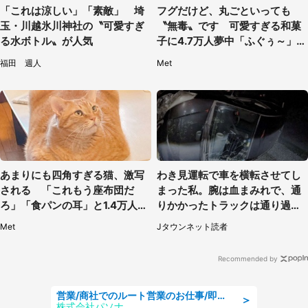
「これは涼しい」「素敵」 埼
フグだけど、丸ごといっても
玉・川越氷川神社の〝可愛すぎ
〝無毒〟です 可愛すぎる和菓
る水ボトル〟が人気
子に4.7万人夢中「ふぐぅ～」
「職人の技ですね」
福田 週人
Met
あまりにも四角すぎる猫、激写
わき見運転で車を横転させてし
される 「これもう座布団だ
まった私。腕は血まみれで、通
ろ」「食パンの耳」と1.4万人困
りかかったトラックは通り過ぎ
惑
ていき...（福岡県・30代女性）
Met
Jタウンネット読者
Recommended by
営業/商社でのルート営業のお仕事/即日勤務可/車通勤可/営業
＞
株式会社パソナ