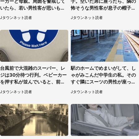
ーカーと母親。周囲を警戒して
子。空いた席に座ったら、隣の
いたら、若い男性客が思いもよ
怖そうな男性客が息子の帽子に
らぬ行動に（東京都・50代女
手を伸ばし（千葉県・40代女
Jタウンネット読者
Jタウンネット読者
性）
性）
台風前で大混雑のスーパー、レ
駅のホームでめまいがして、し
ジは30分待つ行列。ベビーカー
ゃがみこんだ中学生の私。その
を押す私が並んでいると、前の
すぐ隣にスーツの男性が座って
男性客が...
きて（千葉県・20代女性）
Jタウンネット読者
Jタウンネット読者