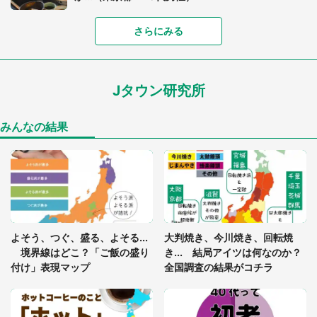
さらにみる
「可愛いのにホラー」「事件性を感じる」 ふわふ
わアザラシの〝赤い異変〟に3.2万人戦慄
Jタウン研究所
「孫にあげると思って、あなたにこれをあげる」
真夏の山道で見知らぬお婆さんに握らされたもの
（山口県・30代女性）
みんなの結果
「ゾワゾワする」「本当に気持ち悪い」 道端でバ
グっちゃってた〝野生の野菜〟に6.5万人戦慄
「閉所恐怖症の私は新幹線で大パニック。隣席の青
年に『手を繋いで』とお願いしたら...」 体験談に
よそう、つぐ、盛る、よそる...
大判焼き、今川焼き、回転焼
8万人感動
境界線はどこ？「ご飯の盛り
き... 結局アイツは何なのか？
付け」表現マップ
全国調査の結果がコチラ
「富豪すぎ」1歳息子の〝店頭駄々こね〟の内容に1.
7万人驚がく 「お菓子売り場ならまだしも...」「ハ
ードル高い」