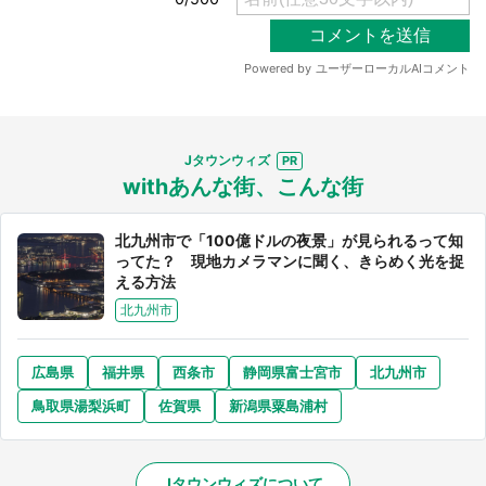
Jタウンウィズ
withあんな街、こんな街
北九州市で「100億ドルの夜景」が見られるって知
ってた？ 現地カメラマンに聞く、きらめく光を捉
える方法
北九州市
広島県
福井県
西条市
静岡県富士宮市
北九州市
鳥取県湯梨浜町
佐賀県
新潟県粟島浦村
Jタウンウィズについて