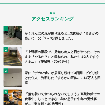
全国
アクセスランキング
かくれんぼの鬼が振り返ると...2歳娘が〝まさかの
姿〟に 父「2～3分探しました」
「上野駅の階段で、見知らぬ人と目が合った。その
まま『やるか？』と尋ねられ、私たちは2人ですぐ
さま...」（茨城県・70代男性）
家に〝デカい蛾〟が居座り続けて3日間...ビビり続
けた住人 判明した〝まさかの正体〟に14万人も困
惑
「落ち着いて食べられないでしょう」高級旅館での
食事中、じっとできない幼い息子に中年の男性客
が...（東京都・40代男性）