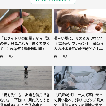
「ヒクイドリの部屋」から〝謎
暑～い夏に、リス＆カワウソた
の棒〟発見される 黒くて硬く
ちに冷たいプレゼント 仙台う
て...これは何？動物園に聞く
みの杜水族館の企画がやさしい
【7／31～8／23】
福田 週人
福田 週人
「親も先生も、友達も信用でき
「妊娠4か月、一人で車に乗っ
ない」 下校中、川に入ろうと
て買い物へ。帰りにピンチ到来
足を踏み出した女子高生と、彼
で、見知らぬ2人の男性が私の車