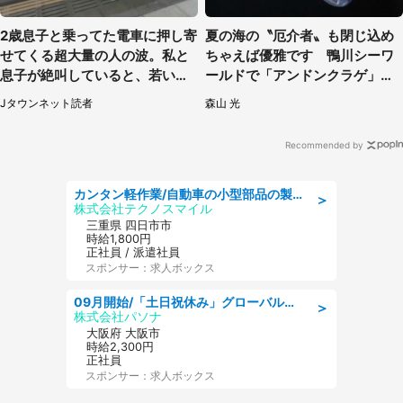
2歳息子と乗ってた電車に押し寄
夏の海の〝厄介者〟も閉じ込め
せてくる超大量の人の波。私と
ちゃえば優雅です 鴨川シーワ
息子が絶叫していると、若いカ
ールドで「アンドンクラゲ」期
ップルの乗客が...（東京都・60
間限定展示【7／29～】
Jタウンネット読者
森山 光
代女性）
Recommended by
カンタン軽作業/自動車の小型部品の製造オペレーター denso aichi
＞
株式会社テクノスマイル
三重県 四日市市
時給1,800円
正社員 / 派遣社員
スポンサー：求人ボックス
09月開始/「土日祝休み」グローバル企業での産業保健のお仕事/保健師/高時給/残業なし/服装自由
＞
株式会社パソナ
大阪府 大阪市
時給2,300円
正社員
スポンサー：求人ボックス