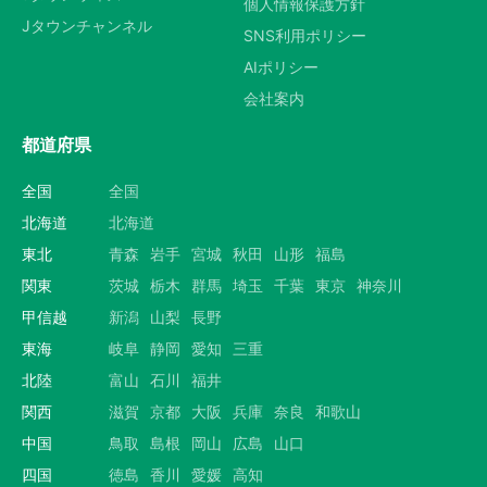
個人情報保護方針
Jタウンチャンネル
SNS利用ポリシー
AIポリシー
会社案内
都道府県
全国
全国
北海道
北海道
東北
青森
岩手
宮城
秋田
山形
福島
関東
茨城
栃木
群馬
埼玉
千葉
東京
神奈川
甲信越
新潟
山梨
長野
東海
岐阜
静岡
愛知
三重
北陸
富山
石川
福井
関西
滋賀
京都
大阪
兵庫
奈良
和歌山
中国
鳥取
島根
岡山
広島
山口
四国
徳島
香川
愛媛
高知