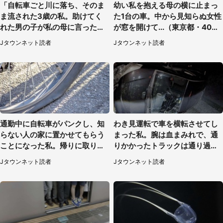
「自転車ごと川に落ち、そのま
幼い私を抱える母の横に止まっ
ま流された3歳の私。助けてく
た1台の車。中から見知らぬ女性
れた男の子が私の母に言ったの
が窓を開けて...（東京都・40代
は...」（千葉県・20代女性）
男性）
Jタウンネット読者
Jタウンネット読者
通勤中に自転車がパンクし、知
わき見運転で車を横転させてし
らない人の家に置かせてもらう
まった私。腕は血まみれで、通
ことになった私。帰りに取りに
りかかったトラックは通り過ぎ
行くと、なんと...（東京都・40
ていき...（福岡県・30代女性）
Jタウンネット読者
Jタウンネット読者
代女性）