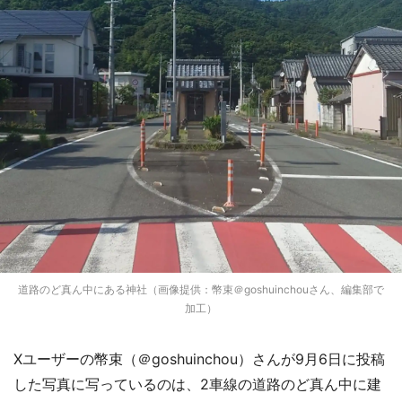
道路のど真ん中にある神社（画像提供：幣束＠goshuinchouさん、編集部で
加工）
Xユーザーの幣束（＠goshuinchou）さんが9月6日に投稿
した写真に写っているのは、2車線の道路のど真ん中に建