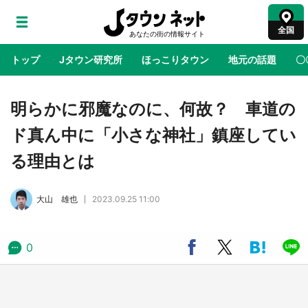
全国
トップ
Jタウン研究所
ほっこりタウン
地元の話題
〇
地域×二次元
絶景
あの時はありがとう
物語がはじ
明らかに邪魔なのに、何故？ 車道の
ド真ん中に「小さな神社」鎮座してい
鳥取・境港「ゲゲゲの妖怪楽園」限定だった鬼
る理由とは
太郎グッズ買える 銀座・博品館TOY PARKへ
急げ【8／8～31】
大山 雄也
2023.09.25 11:00
ラプラス・ダークネスが栃木県を征服！？ 県
公式プロモ動画で「聖地」が生産されてます
【7／31～1／31】
0
『薬屋のひとりごと』の〝舞〟の世界に入り込
む 六本木ヒルズ展望台でコラボ、本邦初公開
の「猫猫像」も【8／1～10／26】