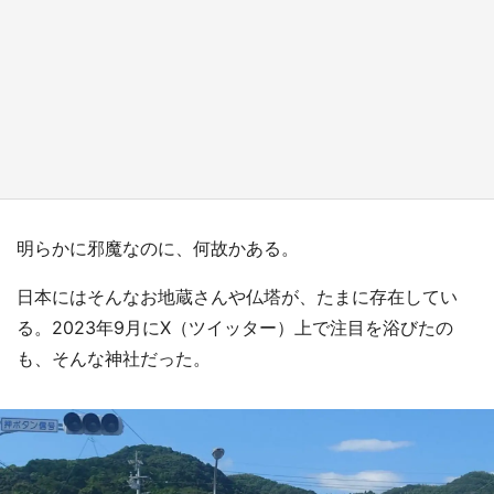
日向翔陽＆影山飛雄が笹かまを食べる！ アニ
メ『ハイキュー！！』×老舗「鐘崎」コラボで
限定グッズも【8／1～31】
もっとみる
明らかに邪魔なのに、何故かある。
日本にはそんなお地蔵さんや仏塔が、たまに存在してい
る。2023年9月にX（ツイッター）上で注目を浴びたの
も、そんな神社だった。