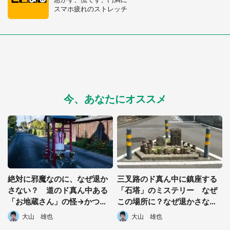
スマホ疲れのストレッチ
今、あなたにオススメ
絶対に邪魔なのに、なぜ退か
三叉路のド真ん中に鎮座する
さない？ 道のド真ん中ある
「石塔」のミステリー なぜ
「お地蔵さん」の怪→かつて
この場所に？なぜ退かさな
動かしたら「村人たちに災い
い？謎に包まれた「正体」を
都道府選択
大山 雄也
大山 雄也
が...」
突き止める