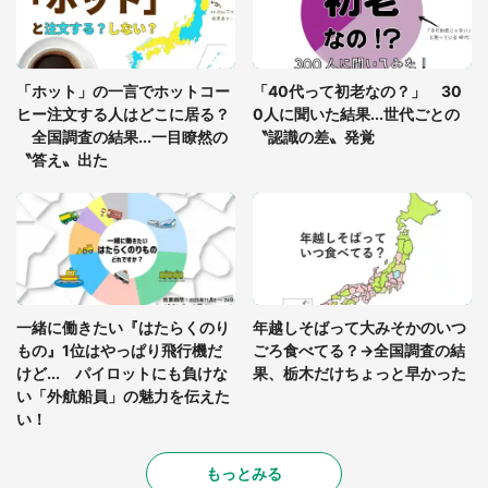
あまりにも四角すぎる猫、激写される 「これもう
座布団だろ」「食パンの耳」と1.4万人困惑
「ホット」の一言でホットコー
「40代って初老なの？」 30
ヒー注文する人はどこに居る？
0人に聞いた結果...世代ごとの
全国調査の結果...一目瞭然の
〝認識の差〟発覚
〝答え〟出た
一緒に働きたい『はたらくのり
年越しそばって大みそかのいつ
もの』1位はやっぱり飛行機だ
ごろ食べてる？→全国調査の結
けど... パイロットにも負けな
果、栃木だけちょっと早かった
い「外航船員」の魅力を伝えた
い！
もっとみる