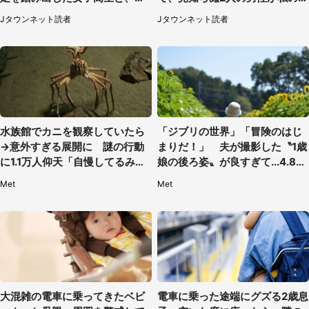
女を止めた予想外の存在
を...」（30代女性）
Jタウンネット読者
Jタウンネット読者
水族館でカニを観察していたら
「ジブリの世界」「冒険のはじ
→意外すぎる展開に 謎の行動
まりだ！」 夫が撮影した〝1歳
に1.1万人仰天「自慢してるみた
娘の後ろ姿〟が良すぎて...4.8万
い」
人感激
Met
Met
大混雑の電車に乗ってきたベビ
電車に乗った途端にグズる2歳息