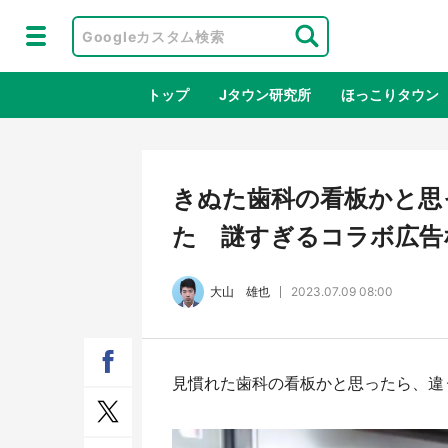
トップ
Jタウン研究所
ほっこりタウン
地域×二次
きぬた歯科の看板かと思っ
た 謎すぎるコラボ広告
大山 雄也
2023.07.09 08:00
見慣れた歯科の看板かと思ったら、違
鳥取・境港「ゲゲゲの妖怪楽園」限定
ラプ
だった鬼太郎グッズ買える 銀座・博
服！
品館TOY PARKへ急げ【8／8～31】
が生