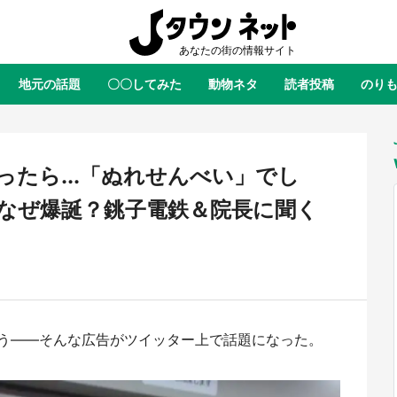
地元の話題
〇〇してみた
動物ネタ
読者投稿
のり
全国
全国
北海道
北海道
元
絶景
あの時はありがとう
物語がはじまる町へ
ふ
青森
岩手
宮城
秋田
東北
たら...「ぬれせんべい」でし
茨城
栃木
群馬
埼玉
関東
なぜ爆誕？銚子電鉄＆院長に聞く
新潟
山梨
長野
甲信越
岐阜
静岡
愛知
三重
東海
富山
石川
福井
北陸
滋賀
京都
大阪
兵庫
関西
う――そんな広告がツイッター上で話題になった。
鳥取
島根
岡山
広島
中国
ラス・ダークネスが栃木県を征
『薬屋のひとりごと』の〝舞〟の
？ 県公式プロモ動画で「聖地」
に入り込む 六本木ヒルズ展望台
徳島
香川
愛媛
高知
四国
産されてます【7／31～1／31】
ラボ、本邦初公開の「猫猫像」も