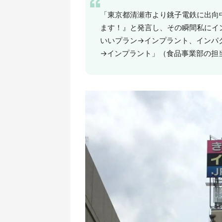
「東京都清瀬市より銚子電鉄に出向
ます！』と発言し、その瞬間私にイ
いいプラン→インプラント、インパ
→インプラント」（食品事業部の担