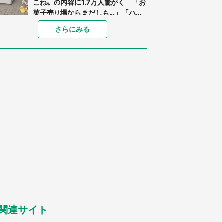
こね〟の内容に1.7万人驚がく 「お
菓子売り場ならまだしも...」「ハー
ドル高い」
「閉所恐怖症の私は新幹線で大パニ
さらにみる
ック。隣席の青年に『手を繋いで』
とお願いしたら...」 体験談に8万
人感動
「ゾワゾワする」「本当に気持ち悪
い」 道端でバグっちゃってた〝野
生の野菜〟に6.5万人戦慄
あまりにも四角すぎる猫、激写され
る 「これもう座布団だろ」「食パ
ンの耳」と1.4万人困惑
「修学旅行に途中参加する娘を送っ
て行ったら、真っ暗な道で遭難状
態。なんとか見つけた民家に助けを
求めると、住人の男性が...」
「孫にあげると思って、あなたにこ
れをあげる」 真夏の山道で見知ら
ぬお婆さんに握らされたもの（山口
県・30代女性）
関連サイト