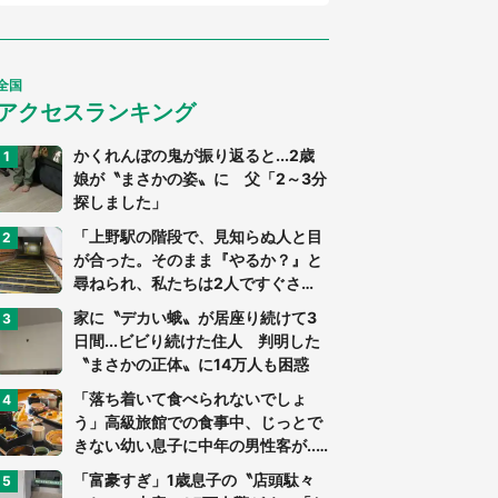
全国
アクセスランキング
かくれんぼの鬼が振り返ると...2歳
娘が〝まさかの姿〟に 父「2～3分
探しました」
「上野駅の階段で、見知らぬ人と目
が合った。そのまま『やるか？』と
尋ねられ、私たちは2人ですぐさ
ま...」（茨城県・70代男性）
家に〝デカい蛾〟が居座り続けて3
日間...ビビり続けた住人 判明した
〝まさかの正体〟に14万人も困惑
「落ち着いて食べられないでしょ
う」高級旅館での食事中、じっとで
きない幼い息子に中年の男性客が...
（東京都・40代男性）
「富豪すぎ」1歳息子の〝店頭駄々