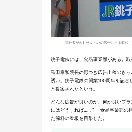
歯医者がぬれせんべいの広告に出る時代（画像
銚子電鉄には、食品事業部がある。取
羅田泰和院長の顔つき広告出稿のきっ
誘い。銚子電鉄の開業100周年を記
と提案されたという。
どんな広告が良いのか。何か良いプラ
にはどうすれば......？ 食品事業
た歯科の看板を目撃した。