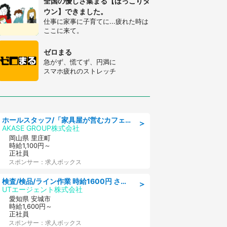
全国の優しさ集まる【ほっこりタ
ウン】できました。
仕事に家事に子育てに...疲れた時は
ここに来て。
ゼロまる
急がず、慌てず、円満に
スマホ疲れのストレッチ
ホールスタッフ/「家具屋が営むカフェスタッフ!」週2日～OK!嬉しいまかない付き/岡山県/浅口郡里庄町
＞
AKASE GROUP株式会社
岡山県 里庄町
時給1,100円～
正社員
スポンサー：求人ボックス
検査/検品/ライン作業 時給1600円 さら半年ごとに時給50円UP 検品·検査
＞
UTエージェント株式会社
愛知県 安城市
時給1,600円～
正社員
スポンサー：求人ボックス