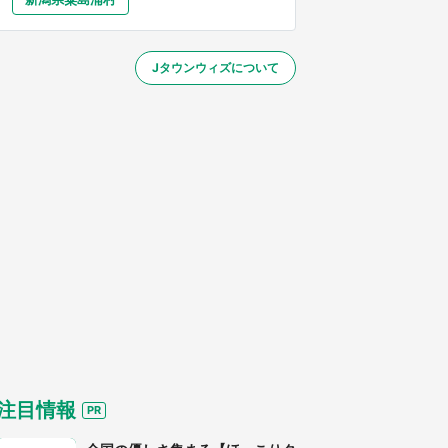
大分
宮崎
鹿児島
沖縄
／1～31】
Jタウンウィズについて
する
注目情報