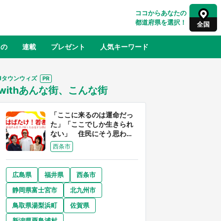
ココからあなたの
都道府県を選択！
全国
もの
連載
プレゼント
人気キーワード
Jタウンウィズ
withあんな街、こんな街
るさと納税
山形
福島
千葉
東京
神奈川
「ここに来るのは運命だっ
た」「ここでしか生きられ
ない」 住民にそう思わせ
る離島「粟島」の魅力【移
西条市
住婚受付中】
広島県
福井県
西条市
奈良
和歌山
静岡県富士宮市
北九州市
山口
世界
日向翔陽＆影山飛雄が笹かまを食べ
鳥取県湯梨浜町
佐賀県
でコ
る！ アニメ『ハイキュー！！』×老
【8
舗「鐘崎」コラボで限定グッズも【8
新潟県粟島浦村