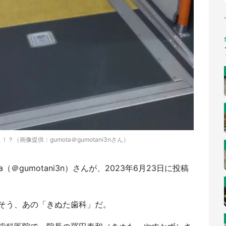
と！？（画像提供：gumota＠gumotani3nさん）
＠gumotani3n）さんが、2023年6月23日に投稿
そう、あの「きぬた歯科」だ。