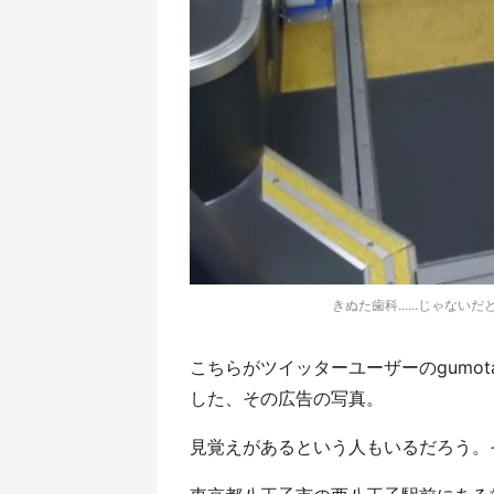
きぬた歯科......じゃないだ
こちらがツイッターユーザーのgumota（
した、その広告の写真。
見覚えがあるという人もいるだろう。