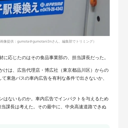
提供：gumota＠gumotani3nさん、編集部でトリミング）
材に応じたのはその食品事業部の、担当課長だった。
かけは、広告代理店・博広社（東京都品川区）からの
念して東急バスの車内広告を有利な条件で出さないか、
ンはないものか。車内広告でインパクトを与えるため
部の担当課長は考えた。その最中に、中央高速道路できぬ