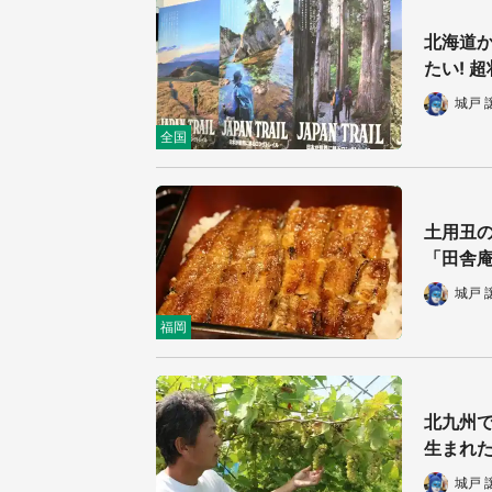
／1
北海道か
たい! 
城戸 
全国
土用丑の
「田舎
城戸 
福岡
北九州で
生まれ
城戸 