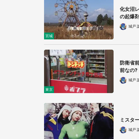
化女沼
の起爆剤
城戸 
宮城
防衛省
前なの?
城戸 
東京
ミスター
城戸 