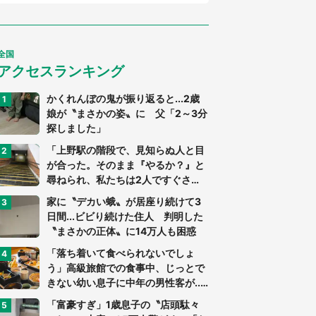
全国
アクセスランキング
かくれんぼの鬼が振り返ると...2歳
娘が〝まさかの姿〟に 父「2～3分
探しました」
「上野駅の階段で、見知らぬ人と目
が合った。そのまま『やるか？』と
尋ねられ、私たちは2人ですぐさ
ま...」（茨城県・70代男性）
家に〝デカい蛾〟が居座り続けて3
日間...ビビり続けた住人 判明した
〝まさかの正体〟に14万人も困惑
「落ち着いて食べられないでしょ
う」高級旅館での食事中、じっとで
きない幼い息子に中年の男性客が...
（東京都・40代男性）
「富豪すぎ」1歳息子の〝店頭駄々