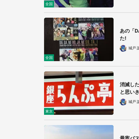
全国
あの「D
た!
城戸 
全国
消滅した
と思いきや
城戸 
東京
最寄バス