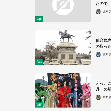
たので
城戸 
全国
仙台観光
の取った
城戸 
宮城
えっ、こ
丹」の
城戸 
福岡