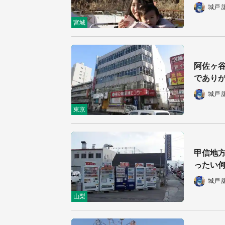
城戸 
宮城
阿佐ヶ谷
であり
城戸 
東京
甲信地
ったい何
城戸 
山梨