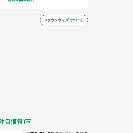
大分
宮崎
鹿児島
沖縄
～】
Jタウンウィズについて
する
注目情報