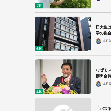
福岡
日大生は
学の集
城戸 
全国
なぜモス
櫻田会
城戸 
全国
「バズる