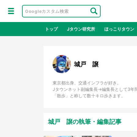
トップ
Jタウン研究所
ほっこりタウン
地域×二次
城戸 譲
東京都出身、交通インフラが好き。
Jタウンネット副編集長→編集長として3年
「散歩」と称して数十キロ歩きます。
城戸 譲の執筆・編集記事
ラプラス・ダークネスが栃木県を征
『薬
服！？ 県公式プロモ動画で「聖地」
に入
が生産されてます【7／31～1／31】
ラボ