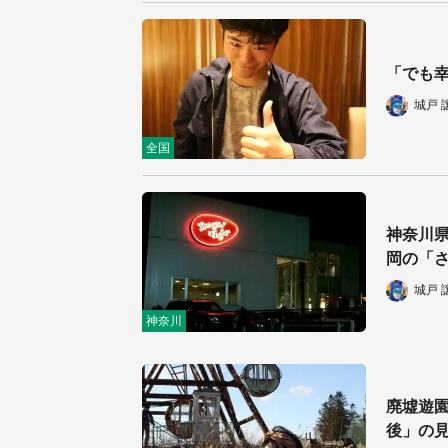
「でも
城戸 
全国
神奈川県
岡の「
城戸 
神奈川
廃墟遊園
後」の