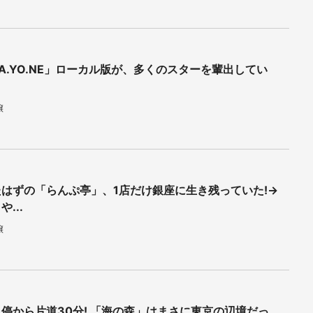
A.YO.NE」ローカル版が、多くのスターを輩出してい
譲
はずの「らんぷ亭」、1店だけ銀座に生き残っていた!→
...
譲
停から片道30分! 「海の森」はまさに東京の辺境だっ