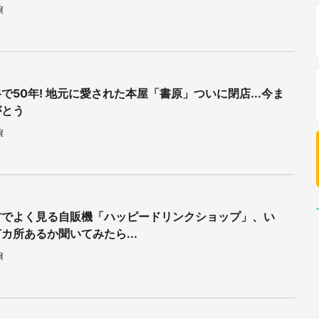
譲
で50年! 地元に愛された本屋「書原」ついに閉店...今ま
がとう
譲
方でよく見る自販機「ハッピードリンクショップ」、い
カ所あるか聞いてみたら...
譲