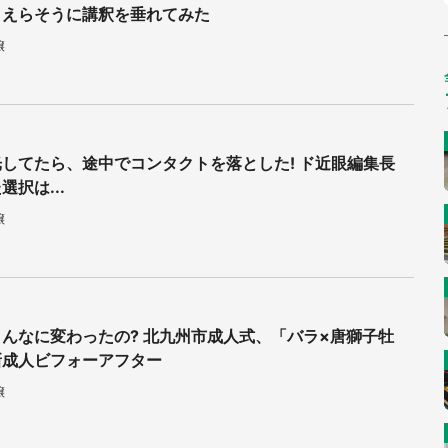
、えらそうに講釈を垂れてみた
譲
してたら、途中でコンタクトを落とした! ド近眼編集長
選択は...
譲
んなに変わったの? 北九州市成人式、「バラ×唐獅子牡
新成人ビフォーアフター
譲