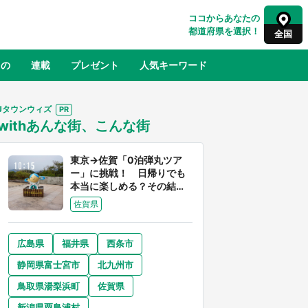
ココからあなたの
都道府県を選択！
全国
もの
連載
プレゼント
人気キーワード
Jタウンウィズ
withあんな街、こんな街
るさと納税
山形
福島
千葉
東京
神奈川
東京→佐賀「0泊弾丸ツア
ー」に挑戦！ 日帰りでも
本当に楽しめる？その結果
は...
佐賀県
広島県
福井県
西条市
奈良
和歌山
静岡県富士宮市
北九州市
山口
べ
『小林さんちのメイドラゴン』と舞台
鳥取県湯梨浜町
佐賀県
×老
のモデル・越谷がコラボ 田んぼアー
【8
トの見頃にあわせて企画続々【7／31
新潟県粟島浦村