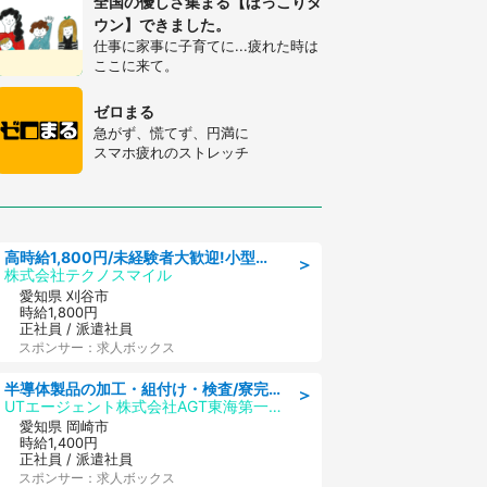
全国の優しさ集まる【ほっこりタ
ウン】できました。
仕事に家事に子育てに...疲れた時は
ここに来て。
ゼロまる
急がず、慌てず、円満に
スマホ疲れのストレッチ
高時給1,800円/未経験者大歓迎!小型部品の加工業務 denso aichi
＞
株式会社テクノスマイル
愛知県 刈谷市
時給1,800円
正社員 / 派遣社員
スポンサー：求人ボックス
半導体製品の加工・組付け・検査/寮完備/日勤/日払い/工場・製造
＞
UTエージェント株式会社AGT東海第一CU
愛知県 岡崎市
時給1,400円
正社員 / 派遣社員
スポンサー：求人ボックス