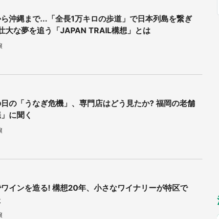
福岡
佐賀
長崎
熊本
～10／26】
九州
／1～31】
ら沖縄まで...「全長1万キロの歩道」で日本列島を繋ぎ
もっとみる
超壮大な夢を追う「JAPAN TRAIL構想」とは
選択
譲
日の「うなぎ危機」、専門店はどう見たか? 福岡の老舗
庵」に聞く
譲
ワインを造る! 構想20年、小さなワイナリーが特区で
た
譲