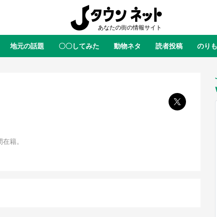
地元の話題
〇〇してみた
動物ネタ
読者投稿
のり
全国
全国
北海道
北海道
元
絶景
あの時はありがとう
物語がはじまる町へ
ふ
青森
岩手
宮城
秋田
東北
茨城
栃木
群馬
埼玉
関東
新潟
山梨
長野
甲信越
間在籍。
岐阜
静岡
愛知
三重
東海
富山
石川
福井
北陸
滋賀
京都
大阪
兵庫
関西
鳥取
島根
岡山
広島
中国
屋のひとりごと』の〝舞〟の世界
日向翔陽＆影山飛雄が笹かまを食
り込む 六本木ヒルズ展望台でコ
る！ アニメ『ハイキュー！！』
徳島
香川
愛媛
高知
四国
、本邦初公開の「猫猫像」も【8
舗「鐘崎」コラボで限定グッズも