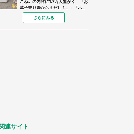
こね〟の内容に1.7万人驚がく 「お
菓子売り場ならまだしも...」「ハー
ドル高い」
あまりにも四角すぎる猫、激写され
さらにみる
る 「これもう座布団だろ」「食パ
ンの耳」と1.4万人困惑
「閉所恐怖症の私は新幹線で大パニ
ック。隣席の青年に『手を繋いで』
とお願いしたら...」 体験談に8万
人感動
「ゾワゾワする」「本当に気持ち悪
い」 道端でバグっちゃってた〝野
生の野菜〟に6.5万人戦慄
「○○がない街に住んでいます」住
人の呟きに30万人驚がく 何が存在
しないか、あなたはわかる？
「修学旅行に途中参加する娘を送っ
て行ったら、真っ暗な道で遭難状
態。なんとか見つけた民家に助けを
求めると、住人の男性が...」
関連サイト