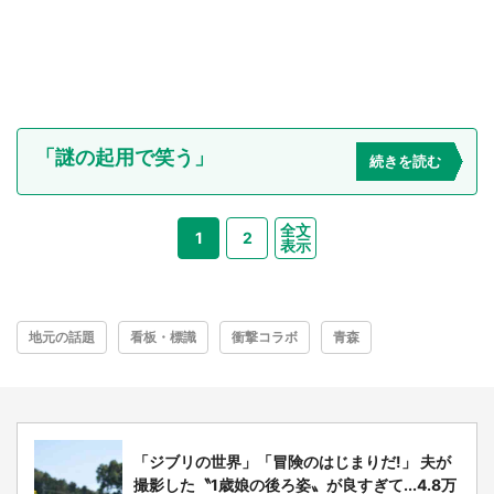
「謎の起用で笑う」
続きを読む
全文
1
2
表示
地元の話題
看板・標識
衝撃コラボ
青森
「ジブリの世界」「冒険のはじまりだ!」 夫が
撮影した〝1歳娘の後ろ姿〟が良すぎて...4.8万