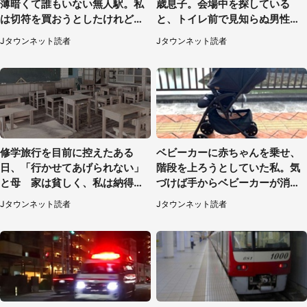
薄暗くて誰もいない無人駅。私
歳息子。会場中を探している
は切符を買おうとしたけれど
と、トイレ前で見知らぬ男性に
（山形県・20代女性）
（東京都・女性）
Jタウンネット読者
Jタウンネット読者
修学旅行を目前に控えたある
ベビーカーに赤ちゃんを乗せ、
日、「行かせてあげられない」
階段を上ろうとしていた私。気
と母 家は貧しく、私は納得し
づけば手からベビーカーが消え
たけれど...（北海道・70代以上
ていて（神奈川県・60代女性）
Jタウンネット読者
Jタウンネット読者
女性）