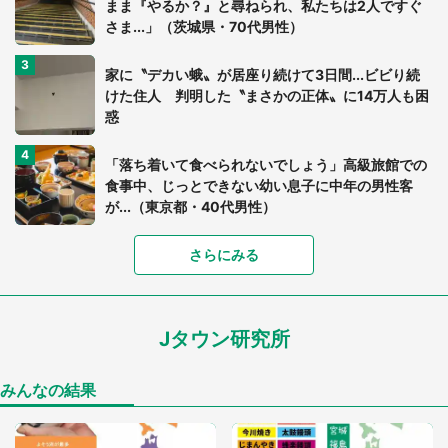
まま『やるか？』と尋ねられ、私たちは2人ですぐ
さま...」（茨城県・70代男性）
家に〝デカい蛾〟が居座り続けて3日間...ビビり続
けた住人 判明した〝まさかの正体〟に14万人も困
惑
「落ち着いて食べられないでしょう」高級旅館での
食事中、じっとできない幼い息子に中年の男性客
が...（東京都・40代男性）
「富豪すぎ」1歳息子の〝店頭駄々こね〟の内容に1.
さらにみる
7万人驚がく 「お菓子売り場ならまだしも...」「ハ
ードル高い」
Jタウン研究所
あまりにも四角すぎる猫、激写される 「これもう
座布団だろ」「食パンの耳」と1.4万人困惑
みんなの結果
「閉所恐怖症の私は新幹線で大パニック。隣席の青