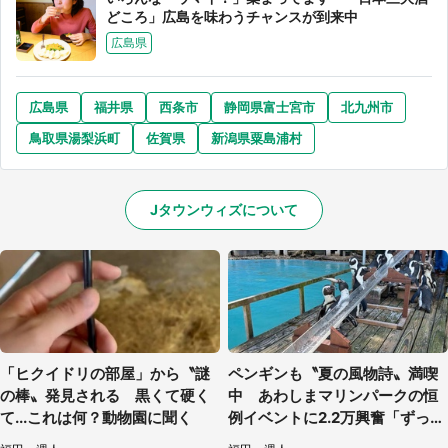
どころ」広島を味わうチャンスが到来中
広島県
広島県
福井県
西条市
静岡県富士宮市
北九州市
鳥取県湯梨浜町
佐賀県
新潟県粟島浦村
Jタウンウィズについて
「ヒクイドリの部屋」から〝謎
ペンギンも〝夏の風物詩〟満喫
の棒〟発見される 黒くて硬く
中 あわしまマリンパークの恒
て...これは何？動物園に聞く
例イベントに2.2万興奮「ずっと
見てたい」