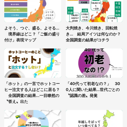
年に『手を繋いで』とお願いしたら...」 体験談に
8万人感動
「ゾワゾワする」「本当に気持ち悪い」 道端でバ
よそう、つぐ、盛る、よそる...
大判焼き、今川焼き、回転焼
グっちゃってた〝野生の野菜〟に6.5万人戦慄
境界線はどこ？「ご飯の盛り
き... 結局アイツは何なのか？
付け」表現マップ
全国調査の結果がコチラ
「○○がない街に住んでいます」住人の呟きに30万
人驚がく 何が存在しないか、あなたはわかる？
「修学旅行に途中参加する娘を送って行ったら、真
っ暗な道で遭難状態。なんとか見つけた民家に助け
「ホット」の一言でホットコー
「40代って初老なの？」 30
を求めると、住人の男性が...」
ヒー注文する人はどこに居る？
0人に聞いた結果...世代ごとの
全国調査の結果...一目瞭然の
〝認識の差〟発覚
〝答え〟出た