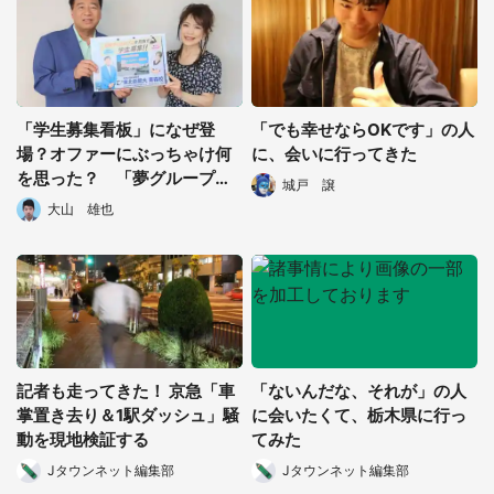
都道府選択
「学生募集看板」になぜ登
「でも幸せならOKです」の人
場？オファーにぶっちゃけ何
に、会いに行ってきた
を思った？ 「夢グループ」
城戸 譲
石田社長＆保科有里さんをま
大山 雄也
さかの直撃インタビュー
記者も走ってきた！ 京急「車
「ないんだな、それが」の人
掌置き去り＆1駅ダッシュ」騒
に会いたくて、栃木県に行っ
動を現地検証する
てみた
Jタウンネット編集部
Jタウンネット編集部
選択する