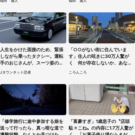
福田 週人
福田 週人
人生をかけた面接のため、緊張
「○○がない街に住んでいま
しながら乗ったタクシー。運転
す」住人の呟きに30万人驚が
手のおじさんが、スーツ姿の私
く 何が存在しないか、あなた
を見て...（福岡県・30代女性）
はわかる？
Jタウンネット読者
ころんころ
「修学旅行に途中参加する娘を
「富豪すぎ」1歳息子の〝店頭
送って行ったら、真っ暗な道で
駄々こね〟の内容に1.7万人驚が
遭難状態。なんとか見つけた民
く 「お菓子売り場ならまだし