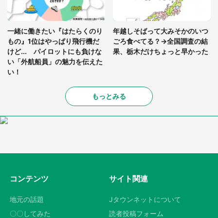
一緒に働きたい『はたらくのり
年越しそばって大みそかのいつ
もの』1位はやっぱり飛行機だ
ごろ食べてる？→全国調査の結
けど... パイロットにも負けな
果、栃木だけちょっと早かった
い「外航船員」の魅力を伝えた
い！
もっとみる
コンテンツ
サイト関連
地元の話題
Jタウンネットについて
〇〇してみた
読者投稿フォーム