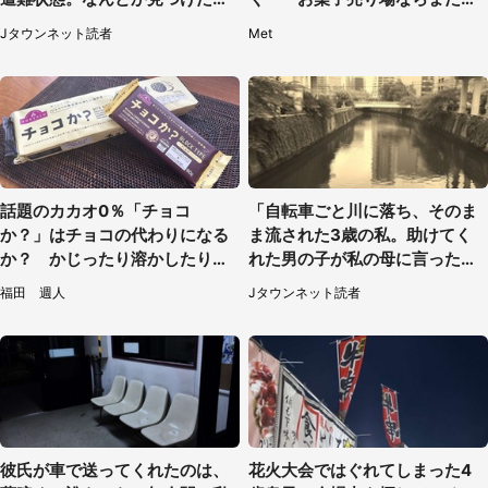
家に助けを求めると、住人の男
も...」「ハードル高い」
Jタウンネット読者
Met
性が...」
話題のカカオ0％「チョコ
「自転車ごと川に落ち、そのま
か？」はチョコの代わりになる
ま流された3歳の私。助けてく
か？ かじったり溶かしたりし
れた男の子が私の母に言ったの
て食べてみた
は...」（千葉県・20代女性）
福田 週人
Jタウンネット読者
彼氏が車で送ってくれたのは、
花火大会ではぐれてしまった4