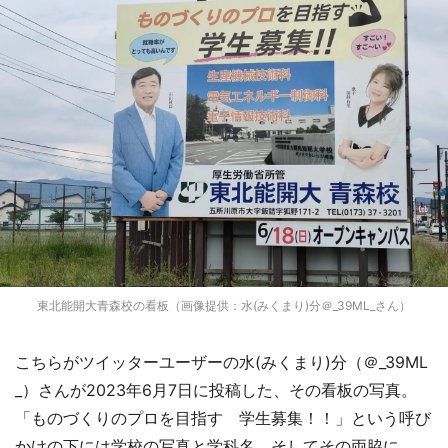
東北能開大青森校の看板（画像提供：水(みくまり)分＠_39ML_さん）
こちらがツイッターユーザーの水(みくまり)分（＠_39ML
_）さんが2023年6月7日に投稿した、その看板の写真。
「ものづくりのプロを目指す 学生募集！！」という呼び
かけの下には学校の写真と学科名。そしてその両脇に