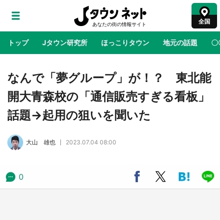
全国
トップ
Jタウン研究所
ほっこりタウン
地元の話題
〇
地域×二次元
絶景
あの時はありがとう
物語がはじ
なんで「夢グループ」が！？ 東北能
開大青森校の「通信販売すぎる看板」
ラプラス・ダークネスが栃木県を征服！？ 県
話題→起用の狙いを聞いた
公式プロモ動画で「聖地」が生産されてます
【7／31～1／31】
大山 雄也
2023.07.04 08:00
『薬屋のひとりごと』の〝舞〟の世界に入り込
む 六本木ヒルズ展望台でコラボ、本邦初公開
の「猫猫像」も【8／1～10／26】
0
日向翔陽＆影山飛雄が笹かまを食べる！ アニ
メ『ハイキュー！！』×老舗「鐘崎」コラボで
限定グッズも【8／1～31】