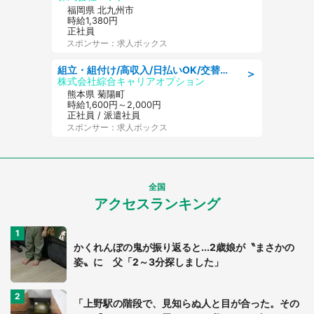
福岡県 北九州市
時給1,380円
正社員
スポンサー：求人ボックス
組立・組付け/高収入/日払いOK/交替制/20・30・40代活躍中/製造 工場
＞
株式会社綜合キャリアオプション
熊本県 菊陽町
時給1,600円～2,000円
正社員 / 派遣社員
スポンサー：求人ボックス
全国
アクセスランキング
かくれんぼの鬼が振り返ると...2歳娘が〝まさかの
姿〟に 父「2～3分探しました」
「上野駅の階段で、見知らぬ人と目が合った。その