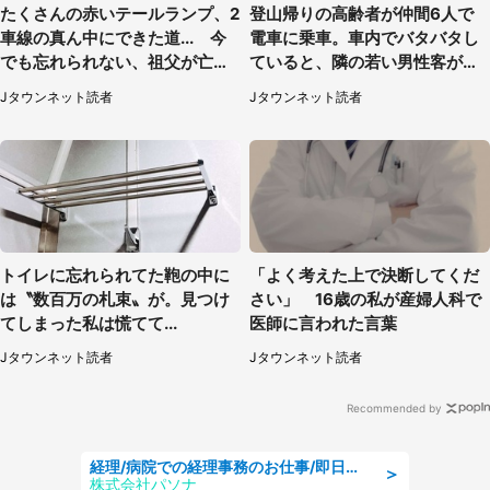
たくさんの赤いテールランプ、2
登山帰りの高齢者が仲間6人で
車線の真ん中にできた道... 今
電車に乗車。車内でバタバタし
でも忘れられない、祖父が亡く
ていると、隣の若い男性客が
なった夜に見た光景（30代女
（神奈川県・70代女性）
Jタウンネット読者
Jタウンネット読者
性）
トイレに忘れられてた鞄の中に
「よく考えた上で決断してくだ
は〝数百万の札束〟が。見つけ
さい」 16歳の私が産婦人科で
てしまった私は慌てて...
医師に言われた言葉
Jタウンネット読者
Jタウンネット読者
Recommended by
経理/病院での経理事務のお仕事/即日勤務可/車通勤可/経理/一般事務
＞
株式会社パソナ