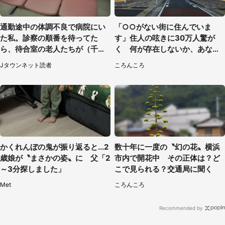
通勤途中の体調不良で病院にい
「○○がない街に住んでいま
た私。診察の順番を待ってた
す」住人の呟きに30万人驚が
ら、待合室の老人たちが（千葉
く 何が存在しないか、あなた
県・50代男性）
はわかる？
Jタウンネット読者
ころんころ
かくれんぼの鬼が振り返ると...2
数十年に一度の〝幻の花〟横浜
歳娘が〝まさかの姿〟に 父「2
市内で開花中 その正体は？ど
～3分探しました」
こで見られる？交通局に聞く
Met
ころんころ
Recommended by