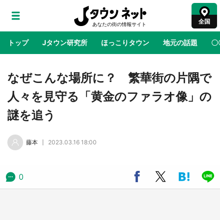
全国
トップ
Jタウン研究所
ほっこりタウン
地元の話題
〇
地域×二次元
絶景
あの時はありがとう
物語がはじ
なぜこんな場所に？ 繁華街の片隅で
人々を見守る「黄金のファラオ像」の
ラプラス・ダークネスが栃木県を征服！？ 県
謎を追う
公式プロモ動画で「聖地」が生産されてます
【7／31～1／31】
藤本
2023.03.16 18:00
『薬屋のひとりごと』の〝舞〟の世界に入り込
む 六本木ヒルズ展望台でコラボ、本邦初公開
の「猫猫像」も【8／1～10／26】
0
日向翔陽＆影山飛雄が笹かまを食べる！ アニ
メ『ハイキュー！！』×老舗「鐘崎」コラボで
限定グッズも【8／1～31】