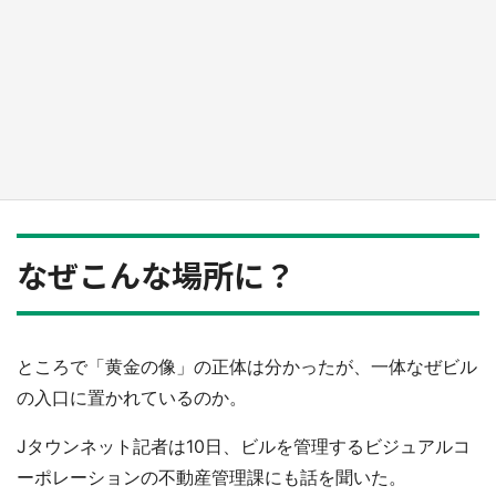
『小林さんちのメイドラゴン』と舞台のモデ
ル・越谷がコラボ 田んぼアートの見頃にあわ
せて企画続々【7／31～】
もっとみる
なぜこんな場所に？
ところで「黄金の像」の正体は分かったが、一体なぜビル
の入口に置かれているのか。
Jタウンネット記者は10日、ビルを管理するビジュアルコ
ーポレーションの不動産管理課にも話を聞いた。