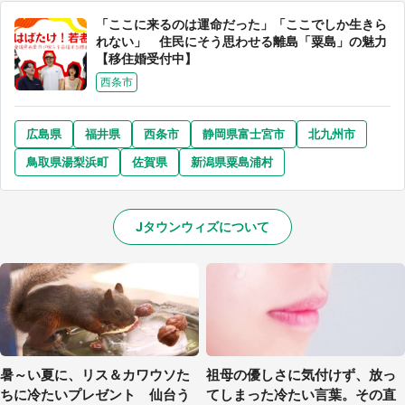
「ここに来るのは運命だった」「ここでしか生きら
れない」 住民にそう思わせる離島「粟島」の魅力
【移住婚受付中】
西条市
広島県
福井県
西条市
静岡県富士宮市
北九州市
鳥取県湯梨浜町
佐賀県
新潟県粟島浦村
Jタウンウィズについて
暑～い夏に、リス＆カワウソた
祖母の優しさに気付けず、放っ
ちに冷たいプレゼント 仙台う
てしまった冷たい言葉。その直