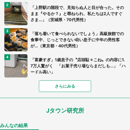
「上野駅の階段で、見知らぬ人と目が合った。その
まま『やるか？』と尋ねられ、私たちは2人ですぐ
さま...」（茨城県・70代男性）
「落ち着いて食べられないでしょう」高級旅館での
食事中、じっとできない幼い息子に中年の男性客
が...（東京都・40代男性）
「富豪すぎ」1歳息子の〝店頭駄々こね〟の内容に1.
7万人驚がく 「お菓子売り場ならまだしも...」「ハ
ードル高い」
さらにみる
あまりにも四角すぎる猫、激写される 「これもう
座布団だろ」「食パンの耳」と1.4万人困惑
Jタウン研究所
家に〝デカい蛾〟が居座り続けて3日間...ビビり続
けた住人 判明した〝まさかの正体〟に14万人も困
惑
みんなの結果