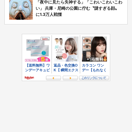
「夜中に見たら失神する」「こわいこわいこわ
い」 兵庫・尼崎の公園に佇む〝謎すぎる顔〟
に1.3万人戦慄