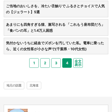
ご当地のおいしさを、冷たい舌触りで ふるさとチョイスで人気
の【ジェラート】5選
あまりにも四角すぎる猫、激写される 「これもう座布団だろ」
「食パンの耳」と1.4万人困惑
気付かないうちに経血でズボンを汚していた私。電車に乗った
ら、近くの女性客が小さな声で(千葉県・10代女性)
全文
1
2
3
4
表示
地元の話題
北海道