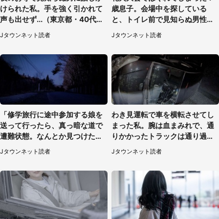
けられた私。手を強く引かれて
歳息子。会場中を探している
声も出せず...（東京都・40代女
と、トイレ前で見知らぬ男性に
性）
（東京都・女性）
Jタウンネット読者
Jタウンネット読者
「修学旅行に途中参加する娘を
わき見運転で車を横転させてし
送って行ったら、真っ暗な道で
まった私。腕は血まみれで、通
遭難状態。なんとか見つけた民
りかかったトラックは通り過ぎ
家に助けを求めると、住人の男
ていき...（福岡県・30代女性）
Jタウンネット読者
Jタウンネット読者
性が...」