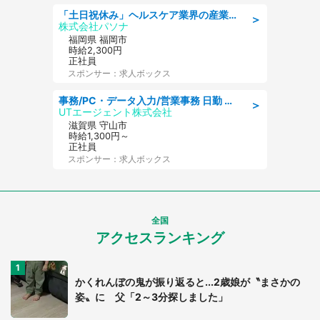
「土日祝休み」ヘルスケア業界の産業保健師/高時給/未経験OK/要資格:保健師、正看護師
＞
株式会社パソナ
福岡県 福岡市
時給2,300円
正社員
スポンサー：求人ボックス
事務/PC・データ入力/営業事務 日勤 土日休み 船舶用のエンジンを扱う会社 総合事務
＞
UTエージェント株式会社
滋賀県 守山市
時給1,300円～
正社員
スポンサー：求人ボックス
全国
アクセスランキング
かくれんぼの鬼が振り返ると...2歳娘が〝まさかの
姿〟に 父「2～3分探しました」