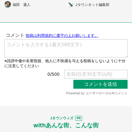
「ヒノキのピラミッド」に反
レ
福田 週人
Jタウンネット編集部
響
Jタウンウィズ
withあんな街、こんな街