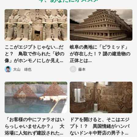
ここがエジプトじゃない...だ
岐阜の奥地に「ピラミッド」
と？ 鳥取で作られた「砂の
が存在した！？ 謎の建造物の
選択する
像」がホンモノにしか見えな
正体とは...
い件
大山 雄也
藤本
「お客様の中にファラオはい
ドアを開けると、そこはエジ
らっしゃいませんか？」 大
プト！？ 異国情緒がハンパ
浴場に人知れず建設された
ないドンキ中野店の男子トイ