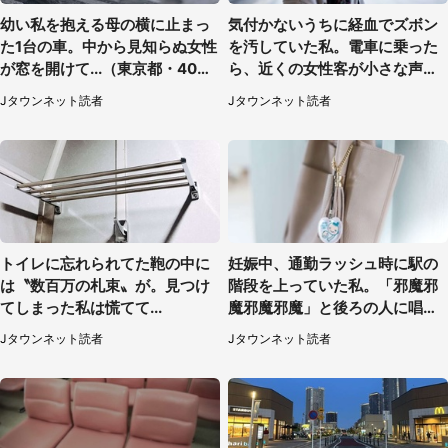
幼い私を抱える母の横に止まっ
気付かないうちに経血でズボン
た1台の車。中から見知らぬ女性
を汚していた私。電車に乗った
が窓を開けて...（東京都・40代
ら、近くの女性客が小さな声で
男性）
（千葉県・10代女性）
Jタウンネット読者
Jタウンネット読者
トイレに忘れられてた鞄の中に
妊娠中、通勤ラッシュ時に駅の
は〝数百万の札束〟が。見つけ
階段を上っていた私。「邪魔邪
てしまった私は慌てて...
魔邪魔邪魔」と後ろの人に唱え
られて（神奈川県・30代女性）
Jタウンネット読者
Jタウンネット読者