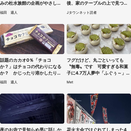
みの杜水族館の企画がやさしい
後、家のテーブルの上で見つけ
【7／31～8／23】
たものは（福岡県・30代女性）
福田 週人
Jタウンネット読者
話題のカカオ0％「チョコ
フグだけど、丸ごといっても
か？」はチョコの代わりになる
〝無毒〟です 可愛すぎる和菓
か？ かじったり溶かしたりし
子に4.7万人夢中「ふぐぅ～」
て食べてみた
「職人の技ですね」
福田 週人
Met
夜のお寺で見知らぬ男に話しか
花火大会ではぐれてしまった4