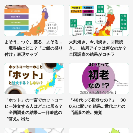
「○○がない街に住んでいます」住人の呟きに30万
人驚がく 何が存在しないか、あなたはわかる？
「閉所恐怖症の私は新幹線で大パニック。隣席の青
年に『手を繋いで』とお願いしたら...」 体験談に
よそう、つぐ、盛る、よそる...
大判焼き、今川焼き、回転焼
8万人感動
境界線はどこ？「ご飯の盛り
き... 結局アイツは何なのか？
付け」表現マップ
全国調査の結果がコチラ
梅田の地下街でベビーカーを押しつつ迷う私に、見
知らぬおじいさんがわざわざ声をかけてきて（兵庫
県・30代女性）
「ゾワゾワする」「本当に気持ち悪い」 道端でバ
グっちゃってた〝野生の野菜〟に6.5万人戦慄
「ホット」の一言でホットコー
「40代って初老なの？」 30
ヒー注文する人はどこに居る？
0人に聞いた結果...世代ごとの
全国調査の結果...一目瞭然の
〝認識の差〟発覚
〝答え〟出た