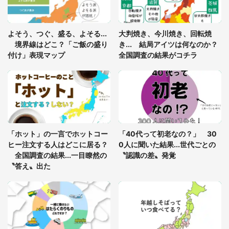
「閉所恐怖症の私は新幹線で大パニック。隣席の青
年に『手を繋いで』とお願いしたら...」 体験談に
よそう、つぐ、盛る、よそる...
大判焼き、今川焼き、回転焼
8万人感動
境界線はどこ？「ご飯の盛り
き... 結局アイツは何なのか？
付け」表現マップ
全国調査の結果がコチラ
「富豪すぎ」1歳息子の〝店頭駄々こね〟の内容に1.
7万人驚がく 「お菓子売り場ならまだしも...」「ハ
ードル高い」
あまりにも四角すぎる猫、激写される 「これもう
座布団だろ」「食パンの耳」と1.4万人困惑
「ホット」の一言でホットコー
「40代って初老なの？」 30
ヒー注文する人はどこに居る？
0人に聞いた結果...世代ごとの
全国調査の結果...一目瞭然の
〝認識の差〟発覚
〝答え〟出た