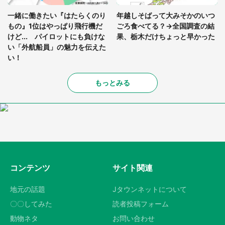
一緒に働きたい『はたらくのり
年越しそばって大みそかのいつ
もの』1位はやっぱり飛行機だ
ごろ食べてる？→全国調査の結
けど... パイロットにも負けな
果、栃木だけちょっと早かった
い「外航船員」の魅力を伝えた
い！
もっとみる
コンテンツ
サイト関連
地元の話題
Jタウンネットについて
〇〇してみた
読者投稿フォーム
動物ネタ
お問い合わせ