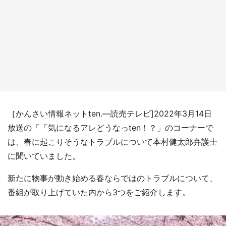
『薬屋のひとりごと』の〝舞〟の世界に入り込
む 六本木ヒルズ展望台でコラボ、本邦初公開
の「猫猫像」も【8／1～10／26】
もっとみる
［かんさい情報ネットten.―読売テレビ]2022年3月14日
放送の「「気になるアレどうなっten！？」のコーナーで
は、春に起こりそうなトラブルについて本村健太郎弁護士
に聞いていました。
新たに物事が動き始める春ならではのトラブルについて、
番組が取り上げていた内から3つをご紹介します。