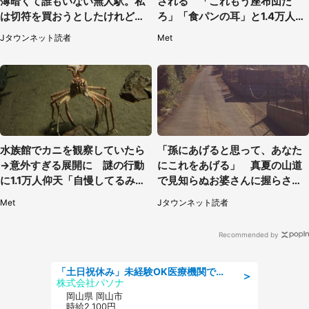
薄暗くて誰もいない無人駅。私
される 「これもう座布団だ
は切符を買おうとしたけれど
ろ」「食パンの耳」と1.4万人困
（山形県・20代女性）
惑
Jタウンネット読者
Met
水族館でカニを観察していたら
「孫にあげると思って、あなた
→意外すぎる展開に 謎の行動
にこれをあげる」 真夏の山道
に1.1万人仰天「自慢してるみた
で見知らぬお婆さんに握らされ
い」
たもの（山口県・30代女性）
Met
Jタウンネット読者
Recommended by
「土日祝休み」未経験OK医療機関での治験コーディネーターのお仕事
＞
株式会社パソナ
岡山県 岡山市
時給2,100円