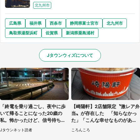
北九州市
広島県
福井県
西条市
静岡県富士宮市
北九州市
鳥取県湯梨浜町
佐賀県
新潟県粟島浦村
Jタウンウィズについて
「終電を乗り過ごし、夜中に歩
【崎陽軒】2店舗限定〝激レア弁
いて帰ることになった20歳の
当〟が存在した 「知らなかっ
私。怖かったけど、信号待ちの
た」「こんな幸せなものがあっ
車に道を尋ねたら...」（埼玉
たなんて...」
Jタウンネット読者
ころんころ
県・60代女性）