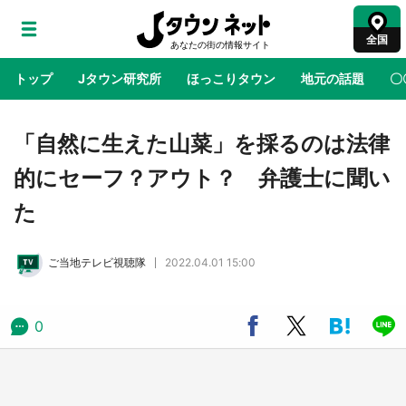
全国
トップ
Jタウン研究所
ほっこりタウン
地元の話題
〇
地域×二次元
絶景
あの時はありがとう
物語がはじ
「自然に生えた山菜」を採るのは法律
的にセーフ？アウト？ 弁護士に聞い
アニメ『はたらく細胞』と神奈川県の3度目コ
た
ラボ 作品の世界観通じて「小児がん」学べる
【8／10～31※平日限定】
ご当地テレビ視聴隊
2022.04.01 15:00
鳥取・境港「ゲゲゲの妖怪楽園」限定だった鬼
太郎グッズ買える 銀座・博品館TOY PARKへ
急げ【8／8～31】
0
ラプラス・ダークネスが栃木県を征服！？ 県
公式プロモ動画で「聖地」が生産されてます
【7／31～1／31】