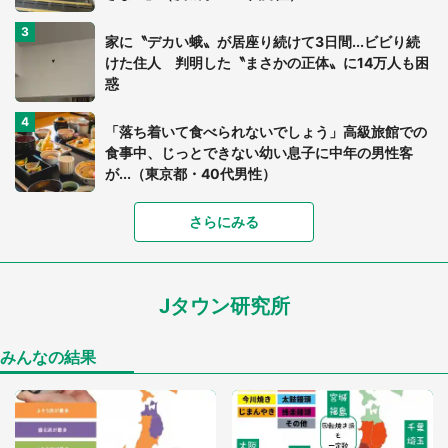
家に〝デカい蛾〟が居座り続けて3日間...ビビり続
けた住人 判明した〝まさかの正体〟に14万人も困
惑
「落ち着いて食べられないでしょう」高級旅館での
食事中、じっとできない幼い息子に中年の男性客
が...（東京都・40代男性）
さらにみる
「可愛いのにホラー」「事件性を感じる」 ふわふ
わアザラシの〝赤い異変〟に3.2万人戦慄
Jタウン研究所
「孫にあげると思って、あなたにこれをあげる」
真夏の山道で見知らぬお婆さんに握らされたもの
（山口県・30代女性）
みんなの結果
「ゾワゾワする」「本当に気持ち悪い」 道端でバ
グっちゃってた〝野生の野菜〟に6.5万人戦慄