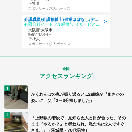
正社員
スポンサー：求人ボックス
介護職員/介護福祉士/残業ほぼなし/デイサービスの介護士/日勤のみ
＞
有限会社ハートフル緑橋/デイサービスセンター ハートフル桃谷
大阪府 大阪市
時給1,177円～
正社員
スポンサー：求人ボックス
全国
アクセスランキング
かくれんぼの鬼が振り返ると...2歳娘が〝まさかの
姿〟に 父「2～3分探しました」
「上野駅の階段で、見知らぬ人と目が合った。その
まま『やるか？』と尋ねられ、私たちは2人ですぐ
さま...」（茨城県・70代男性）