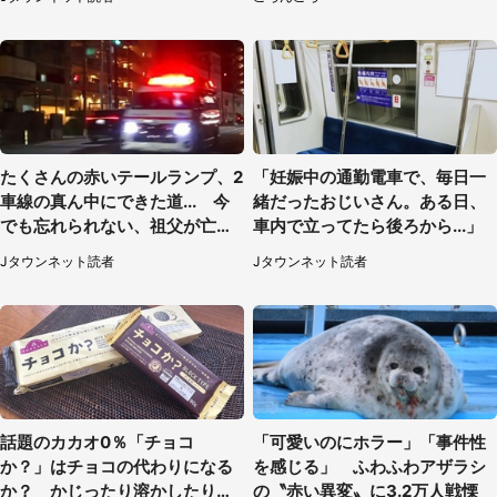
たくさんの赤いテールランプ、2
「妊娠中の通勤電車で、毎日一
車線の真ん中にできた道... 今
緒だったおじいさん。ある日、
でも忘れられない、祖父が亡く
車内で立ってたら後ろから...」
なった夜に見た光景（30代女
Jタウンネット読者
Jタウンネット読者
性）
話題のカカオ0％「チョコ
「可愛いのにホラー」「事件性
か？」はチョコの代わりになる
を感じる」 ふわふわアザラシ
か？ かじったり溶かしたりし
の〝赤い異変〟に3.2万人戦慄