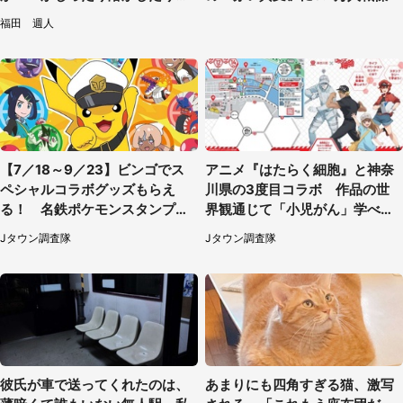
て食べてみた
福田 週人
【7／18～9／23】ビンゴでス
アニメ『はたらく細胞』と神奈
ペシャルコラボグッズもらえ
川県の3度目コラボ 作品の世
る！ 名鉄ポケモンスタンプラ
界観通じて「小児がん」学べる
リー2026
【8／10～31※平日限定】
Jタウン調査隊
Jタウン調査隊
彼氏が車で送ってくれたのは、
あまりにも四角すぎる猫、激写