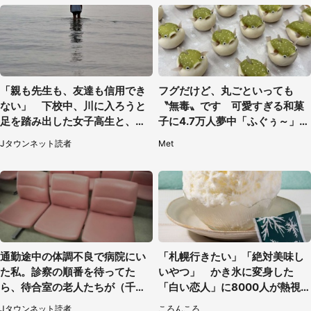
「親も先生も、友達も信用でき
フグだけど、丸ごといっても
ない」 下校中、川に入ろうと
〝無毒〟です 可愛すぎる和菓
足を踏み出した女子高生と、彼
子に4.7万人夢中「ふぐぅ～」
女を止めた予想外の存在
「職人の技ですね」
Jタウンネット読者
Met
通勤途中の体調不良で病院にい
「札幌行きたい」「絶対美味し
た私。診察の順番を待ってた
いやつ」 かき氷に変身した
ら、待合室の老人たちが（千葉
「白い恋人」に8000人が熱視
県・50代男性）
線【期間限定】
Jタウンネット読者
ころんころ