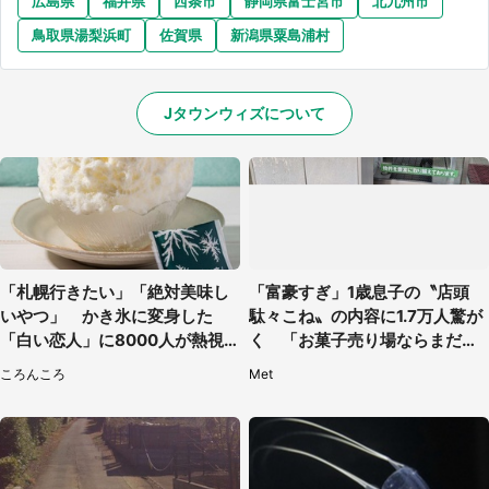
広島県
福井県
西条市
静岡県富士宮市
北九州市
鳥取県湯梨浜町
佐賀県
新潟県粟島浦村
Jタウンウィズについて
「札幌行きたい」「絶対美味し
「富豪すぎ」1歳息子の〝店頭
いやつ」 かき氷に変身した
駄々こね〟の内容に1.7万人驚が
「白い恋人」に8000人が熱視
く 「お菓子売り場ならまだし
線【期間限定】
も...」「ハードル高い」
ころんころ
Met