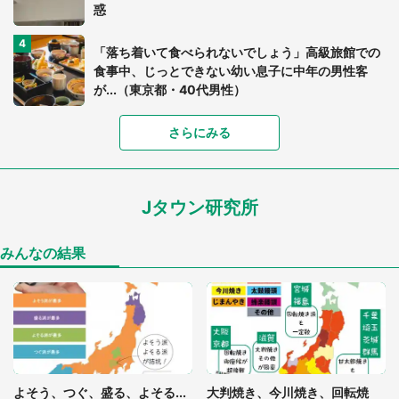
惑
「落ち着いて食べられないでしょう」高級旅館での
食事中、じっとできない幼い息子に中年の男性客
が...（東京都・40代男性）
さらにみる
「可愛いのにホラー」「事件性を感じる」 ふわふ
わアザラシの〝赤い異変〟に3.2万人戦慄
Jタウン研究所
「孫にあげると思って、あなたにこれをあげる」
真夏の山道で見知らぬお婆さんに握らされたもの
（山口県・30代女性）
みんなの結果
「ゾワゾワする」「本当に気持ち悪い」 道端でバ
グっちゃってた〝野生の野菜〟に6.5万人戦慄
「閉所恐怖症の私は新幹線で大パニック。隣席の青
年に『手を繋いで』とお願いしたら...」 体験談に
よそう、つぐ、盛る、よそる...
大判焼き、今川焼き、回転焼