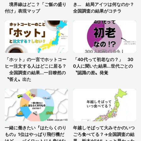
8万人感動
境界線はどこ？「ご飯の盛り
き... 結局アイツは何なのか？
付け」表現マップ
全国調査の結果がコチラ
「富豪すぎ」1歳息子の〝店頭駄々こね〟の内容に1.
7万人驚がく 「お菓子売り場ならまだしも...」「ハ
ードル高い」
あまりにも四角すぎる猫、激写される 「これもう
座布団だろ」「食パンの耳」と1.4万人困惑
「ホット」の一言でホットコー
「40代って初老なの？」 30
ヒー注文する人はどこに居る？
0人に聞いた結果...世代ごとの
全国調査の結果...一目瞭然の
〝認識の差〟発覚
〝答え〟出た
一緒に働きたい『はたらくのり
年越しそばって大みそかのいつ
もの』1位はやっぱり飛行機だ
ごろ食べてる？→全国調査の結
けど... パイロットにも負けな
果、栃木だけちょっと早かった