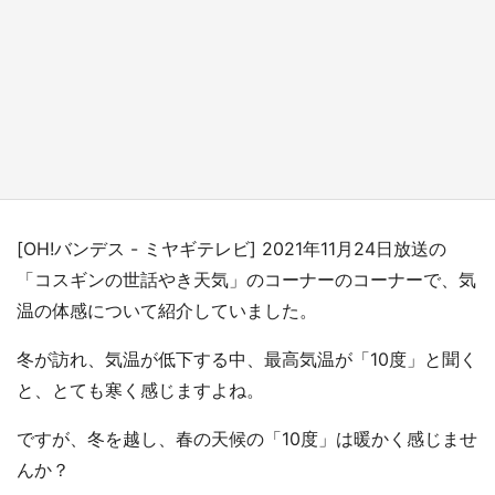
『薬屋のひとりごと』の〝舞〟の世界に入り込
む 六本木ヒルズ展望台でコラボ、本邦初公開
の「猫猫像」も【8／1～10／26】
もっとみる
[OH!バンデス - ミヤギテレビ] 2021年11月24日放送の
「コスギンの世話やき天気」のコーナーのコーナーで、気
温の体感について紹介していました。
冬が訪れ、気温が低下する中、最高気温が「10度」と聞く
と、とても寒く感じますよね。
ですが、冬を越し、春の天候の「10度」は暖かく感じませ
んか？