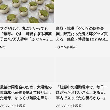
フグだけど、丸ごといっても
鳥取・境港「ゲゲゲの妖怪楽
〝無毒〟です 可愛すぎる和菓
園」限定だった鬼太郎グッズ買
子に4.7万人夢中「ふぐぅ～」
える 銀座・博品館TOY PARK
「職人の技ですね」
へ急げ【8／8～31】
Met
Jタウン調査隊
最後の同窓会のため、大混雑の
「妊娠中の通勤電車で、毎日一
東京駅へ荷物を抱えて繰り出し
緒だったおじいさん。ある日、
た老母。ゆっくり階段を降りて
車内で立ってたら後ろから...」
たらスーツの男性が（東京都・
Jタウンネット読者
Jタウンネット読者
50代女性）