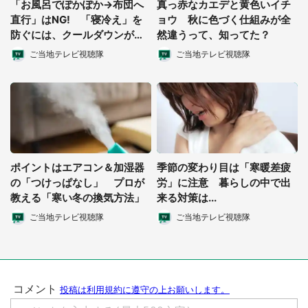
「お風呂でぽかぽか→布団へ
真っ赤なカエデと黄色いイチ
直行」はNG! 「寝冷え」を
ョウ 秋に色づく仕組みが全
防ぐには、クールダウンが重
然違うって、知ってた？
要です
ご当地テレビ視聴隊
ご当地テレビ視聴隊
ポイントはエアコン＆加湿器
季節の変わり目は「寒暖差疲
の「つけっぱなし」 プロが
労」に注意 暮らしの中で出
都道府選択
教える「寒い冬の換気方法」
来る対策は...
ご当地テレビ視聴隊
ご当地テレビ視聴隊