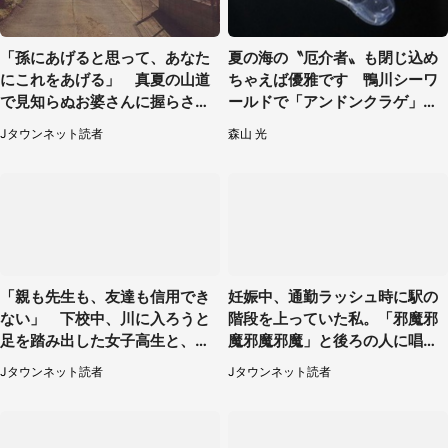
「孫にあげると思って、あなた
夏の海の〝厄介者〟も閉じ込め
にこれをあげる」 真夏の山道
ちゃえば優雅です 鴨川シーワ
で見知らぬお婆さんに握らされ
ールドで「アンドンクラゲ」期
たもの（山口県・30代女性）
間限定展示【7／29～】
Jタウンネット読者
森山 光
「親も先生も、友達も信用でき
妊娠中、通勤ラッシュ時に駅の
ない」 下校中、川に入ろうと
階段を上っていた私。「邪魔邪
足を踏み出した女子高生と、彼
魔邪魔邪魔」と後ろの人に唱え
女を止めた予想外の存在
られて（神奈川県・30代女性）
Jタウンネット読者
Jタウンネット読者