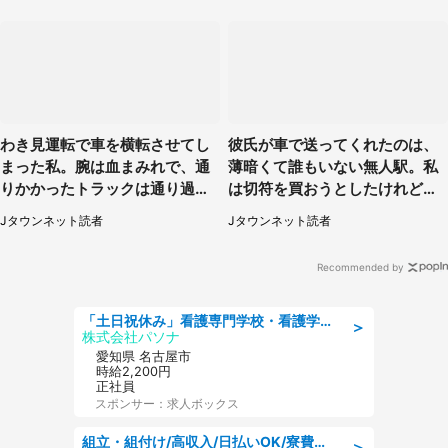
わき見運転で車を横転させてし
彼氏が車で送ってくれたのは、
まった私。腕は血まみれで、通
薄暗くて誰もいない無人駅。私
りかかったトラックは通り過ぎ
は切符を買おうとしたけれど
ていき...（福岡県・30代女性）
（山形県・20代女性）
Jタウンネット読者
Jタウンネット読者
Recommended by
「土日祝休み」看護専門学校・看護学部での教員業務/高時給/要資格:保健師、正看護師
＞
株式会社パソナ
愛知県 名古屋市
時給2,200円
正社員
スポンサー：求人ボックス
組立・組付け/高収入/日払いOK/寮費無料/交替制/20・30・40代活躍中
＞