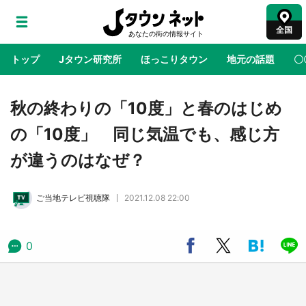
全国
トップ
Jタウン研究所
ほっこりタウン
地元の話題
〇
地域×二次元
絶景
あの時はありがとう
物語がはじ
秋の終わりの「10度」と春のはじめ
の「10度」 同じ気温でも、感じ方
アニメ『はたらく細胞』と神奈川県の3度目コ
が違うのはなぜ？
ラボ 作品の世界観通じて「小児がん」学べる
【8／10～31※平日限定】
ご当地テレビ視聴隊
2021.12.08 22:00
鳥取・境港「ゲゲゲの妖怪楽園」限定だった鬼
太郎グッズ買える 銀座・博品館TOY PARKへ
急げ【8／8～31】
0
ラプラス・ダークネスが栃木県を征服！？ 県
公式プロモ動画で「聖地」が生産されてます
【7／31～1／31】