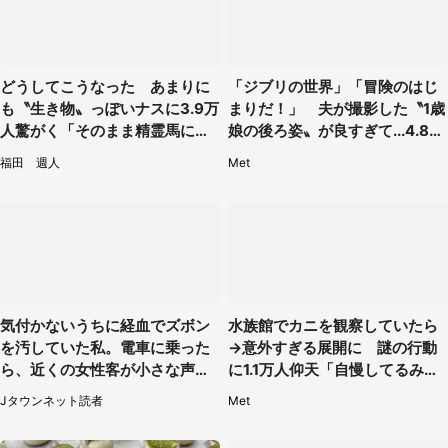
どうしてこうなった あまりに
「ジブリの世界」「冒険のはじ
も〝生き物〟っぽいナスに3.9万
まりだ！」 夫が撮影した〝1歳
人驚がく「そのまま精霊馬に使
娘の後ろ姿〟が良すぎて...4.8万
えそう」
人感激
福田 週人
Met
気付かないうちに経血でズボン
水族館でカニを観察していたら
を汚していた私。電車に乗った
→意外すぎる展開に 謎の行動
ら、近くの女性客が小さな声で
に1.1万人仰天「自慢してるみた
（千葉県・10代女性）
い」
Jタウンネット読者
Met