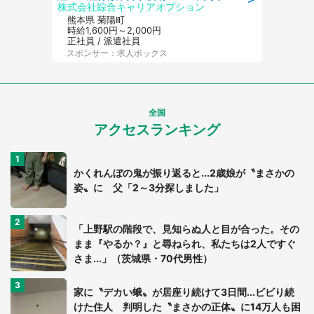
株式会社綜合キャリアオプション
熊本県 菊陽町
時給1,600円～2,000円
正社員 / 派遣社員
スポンサー：求人ボックス
全国
アクセスランキング
かくれんぼの鬼が振り返ると...2歳娘が〝まさかの
姿〟に 父「2～3分探しました」
「上野駅の階段で、見知らぬ人と目が合った。その
まま『やるか？』と尋ねられ、私たちは2人ですぐ
さま...」（茨城県・70代男性）
家に〝デカい蛾〟が居座り続けて3日間...ビビり続
けた住人 判明した〝まさかの正体〟に14万人も困