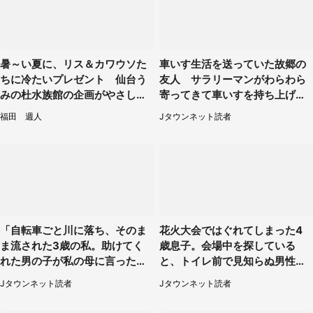
暑～い夏に、リス＆カワウソた
車いす生活を送っていた故郷の
ちに冷たいプレゼント 仙台う
友人 サラリーマンがわらわら
みの杜水族館の企画がやさしい
寄ってきて車いすを持ち上げ連
【7／31～8／23】
れて行った（福岡県・60代女
福田 週人
Jタウンネット読者
性）
「自転車ごと川に落ち、そのま
花火大会ではぐれてしまった4
ま流された3歳の私。助けてく
歳息子。会場中を探している
れた男の子が私の母に言ったの
と、トイレ前で見知らぬ男性に
は...」（千葉県・20代女性）
（東京都・女性）
Jタウンネット読者
Jタウンネット読者