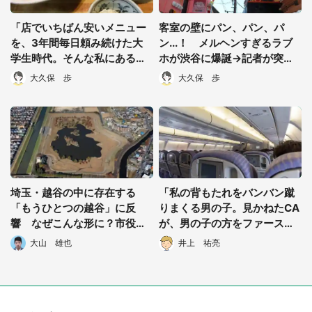
「店でいちばん安いメニュー
客室の壁にパン、パン、パ
を、3年間毎日頼み続けた大
ン...！ メルヘンすぎるラブ
学生時代。そんな私にある
ホが渋谷に爆誕→記者が突入
日、店の奥さんが...」（東京
してきました
大久保 歩
大久保 歩
都・50代男性）
埼玉・越谷の中に存在する
「私の背もたれをバンバン蹴
「もうひとつの越谷」に反
りまくる男の子。見かねたCA
響 なぜこんな形に？市役所
が、男の子の方をファースト
に聞くと...
クラスに...なんで私じゃない
大山 雄也
井上 祐亮
の？」（兵庫県・50代女性）