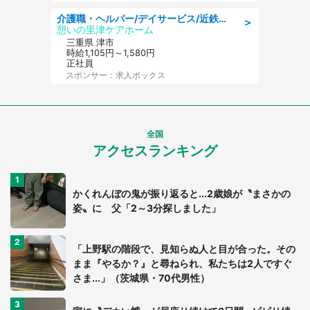
介護職・ヘルパー/デイサービス/近鉄名古屋線 高田本山/津市/三重県
＞
憩いの里津ケアホーム
三重県 津市
時給1,105円～1,580円
正社員
スポンサー：求人ボックス
全国
アクセスランキング
かくれんぼの鬼が振り返ると...2歳娘が〝まさかの
姿〟に 父「2～3分探しました」
「上野駅の階段で、見知らぬ人と目が合った。その
まま『やるか？』と尋ねられ、私たちは2人ですぐ
さま...」（茨城県・70代男性）