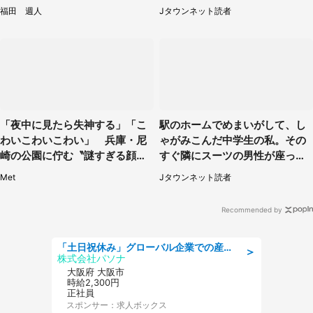
えそう」
（岡山県・40代女性）
福田 週人
Jタウンネット読者
「夜中に見たら失神する」「こ
駅のホームでめまいがして、し
わいこわいこわい」 兵庫・尼
ゃがみこんだ中学生の私。その
崎の公園に佇む〝謎すぎる顔〟
すぐ隣にスーツの男性が座って
に1.3万人戦慄
きて（千葉県・20代女性）
Met
Jタウンネット読者
Recommended by
「土日祝休み」グローバル企業での産業保健のお仕事/保健師/高時給/残業なし/服装自由/要資格:保健師
＞
株式会社パソナ
大阪府 大阪市
時給2,300円
正社員
スポンサー：求人ボックス