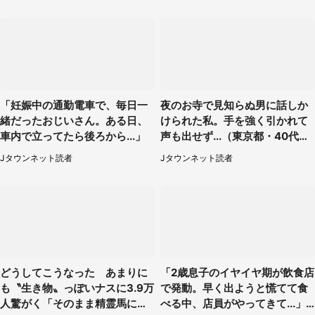
「妊娠中の通勤電車で、毎日一
夜のお寺で見知らぬ男に話しか
緒だったおじいさん。ある日、
けられた私。手を強く引かれて
車内で立ってたら後ろから...」
声も出せず...（東京都・40代女
性）
Jタウンネット読者
Jタウンネット読者
どうしてこうなった あまりに
「2歳息子のイヤイヤ期が飲食店
も〝生き物〟っぽいナスに3.9万
で発動。早く出ようと慌てて食
人驚がく「そのまま精霊馬に使
べる中、店員がやってきて...」