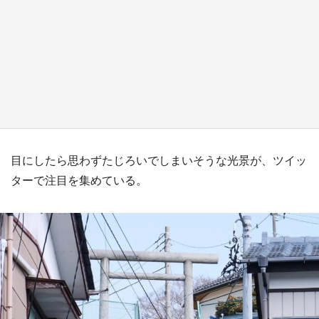
日向翔陽＆影山飛雄が笹かまを食べる！ アニ
メ『ハイキュー！！』×老舗「鐘崎」コラボで
限定グッズも【8／1～31】
もっとみる
目にしたら思わずたじろいでしまいそうな光景が、ツイッ
ターで注目を集めている。