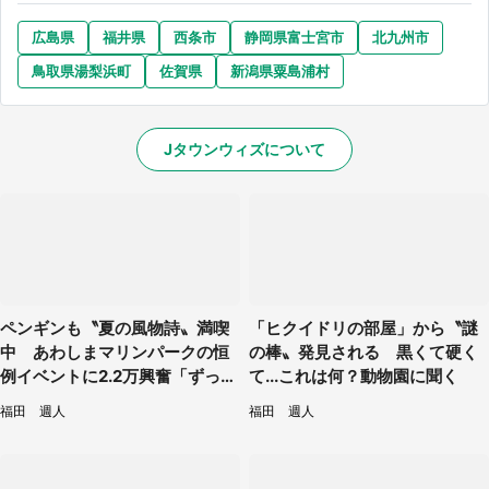
広島県
福井県
西条市
静岡県富士宮市
北九州市
鳥取県湯梨浜町
佐賀県
新潟県粟島浦村
Jタウンウィズについて
ペンギンも〝夏の風物詩〟満喫
「ヒクイドリの部屋」から〝謎
中 あわしまマリンパークの恒
の棒〟発見される 黒くて硬く
例イベントに2.2万興奮「ずっと
て...これは何？動物園に聞く
見てたい」
福田 週人
福田 週人