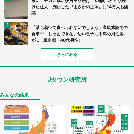
家に〝デカい蛾〟が居座り続けて3日間...ビビり続
けた住人 判明した〝まさかの正体〟に14万人も困
惑
「落ち着いて食べられないでしょう」高級旅館での
食事中、じっとできない幼い息子に中年の男性客
が...（東京都・40代男性）
「富豪すぎ」1歳息子の〝店頭駄々こね〟の内容に1.
さらにみる
7万人驚がく 「お菓子売り場ならまだしも...」「ハ
ードル高い」
Jタウン研究所
「閉所恐怖症の私は新幹線で大パニック。隣席の青
年に『手を繋いで』とお願いしたら...」 体験談に
8万人感動
みんなの結果
「ゾワゾワする」「本当に気持ち悪い」 道端でバ
グっちゃってた〝野生の野菜〟に6.5万人戦慄