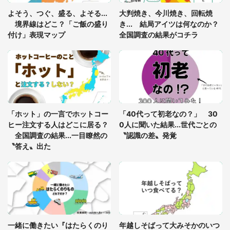
あまりにも四角すぎる猫、激写される 「これもう
よそう、つぐ、盛る、よそる...
大判焼き、今川焼き、回転焼
座布団だろ」「食パンの耳」と1.4万人困惑
境界線はどこ？「ご飯の盛り
き... 結局アイツは何なのか？
付け」表現マップ
全国調査の結果がコチラ
「修学旅行に途中参加する娘を送って行ったら、真
っ暗な道で遭難状態。なんとか見つけた民家に助け
を求めると、住人の男性が...」
「孫にあげると思って、あなたにこれをあげる」
真夏の山道で見知らぬお婆さんに握らされたもの
「ホット」の一言でホットコー
「40代って初老なの？」 30
（山口県・30代女性）
ヒー注文する人はどこに居る？
0人に聞いた結果...世代ごとの
全国調査の結果...一目瞭然の
〝認識の差〟発覚
〝答え〟出た
一緒に働きたい『はたらくのり
年越しそばって大みそかのいつ