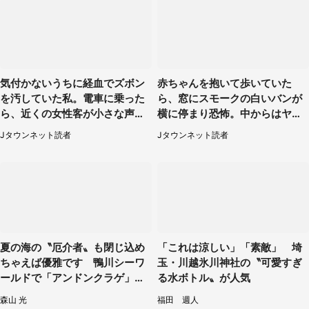
気付かないうちに経血でズボン
赤ちゃんを抱いて歩いていた
を汚していた私。電車に乗った
ら、窓にスモークの白いバンが
ら、近くの女性客が小さな声で
横に停まり恐怖。中からはヤン
（千葉県・10代女性）
チャそうな男性が...（神奈川
Jタウンネット読者
Jタウンネット読者
県・40代女性）
夏の海の〝厄介者〟も閉じ込め
「これは涼しい」「素敵」 埼
ちゃえば優雅です 鴨川シーワ
玉・川越氷川神社の〝可愛すぎ
ールドで「アンドンクラゲ」期
る水ボトル〟が人気
間限定展示【7／29～】
森山 光
福田 週人