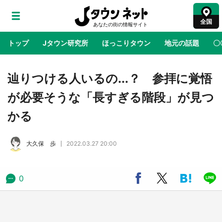
全国
トップ
Jタウン研究所
ほっこりタウン
地元の話題
〇
地域×二次元
絶景
あの時はありがとう
物語がはじ
辿りつける人いるの...？ 参拝に覚悟
が必要そうな「長すぎる階段」が見つ
鳥取・境港「ゲゲゲの妖怪楽園」限定だった鬼
かる
太郎グッズ買える 銀座・博品館TOY PARKへ
急げ【8／8～31】
大久保 歩
2022.03.27 20:00
ラプラス・ダークネスが栃木県を征服！？ 県
公式プロモ動画で「聖地」が生産されてます
【7／31～1／31】
0
『薬屋のひとりごと』の〝舞〟の世界に入り込
む 六本木ヒルズ展望台でコラボ、本邦初公開
の「猫猫像」も【8／1～10／26】