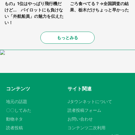
もの』1位はやっぱり飛行機だ
ごろ食べてる？→全国調査の結
けど... パイロットにも負けな
果、栃木だけちょっと早かった
い「外航船員」の魅力を伝えた
い！
もっとみる
コンテンツ
サイト関連
地元の話題
Jタウンネットについて
〇〇してみた
読者投稿フォーム
動物ネタ
お問い合わせ
読者投稿
コンテンツ二次利用