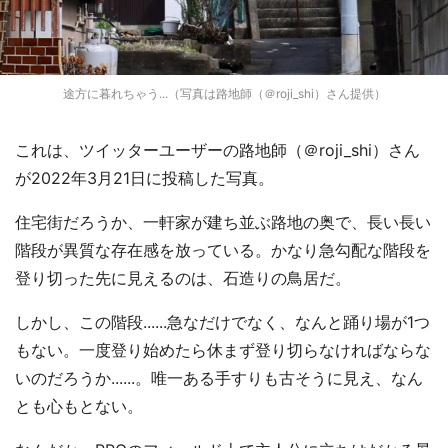
途方に暮れちゃう...（写真は路地師（＠roji_shi）さん提供）
これは、ツイッターユーザーの路地師（＠roji_shi）さん
が2022年3月21日に投稿した写真。
住宅街だろうか、一軒家が建ち並ぶ路地の奥で、長い長い
階段が異質な存在感を放っている。かなり急勾配な階段を
登り切った先に見えるのは、石造りの鳥居だ。
しかし、この階段......急なだけでなく、なんと踊り場が1つ
もない。一度登り始めたら休まず登り切らなければならな
いのだろうか......。唯一ある手すりも古そうに見え、なん
とも心もとない。