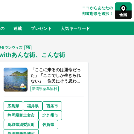
ココからあなたの
都道府県を選択！
全国
もの
連載
プレゼント
人気キーワード
Jタウンウィズ
withあんな街、こんな街
るさと納税
山形
福島
千葉
東京
神奈川
「ここに来るのは運命だっ
た」「ここでしか生きられ
ない」 住民にそう思わせ
る離島「粟島」の魅力【移
新潟県粟島浦村
住婚受付中】
広島県
福井県
西条市
奈良
和歌山
静岡県富士宮市
北九州市
山口
世界
日向翔陽＆影山飛雄が笹かまを食べ
鳥取県湯梨浜町
佐賀県
でコ
る！ アニメ『ハイキュー！！』×老
【8
舗「鐘崎」コラボで限定グッズも【8
新潟県粟島浦村