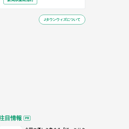
大分
宮崎
鹿児島
沖縄
／1～31】
Jタウンウィズについて
する
注目情報