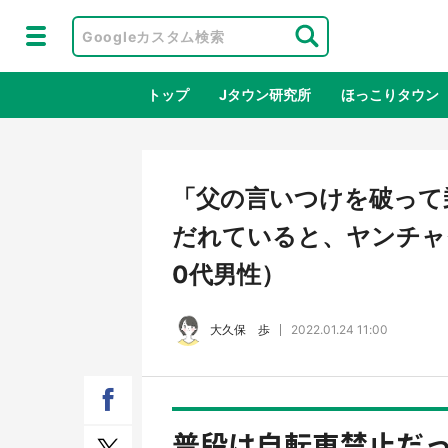
トップ
Jタウン研究所
ほっこりタウン
地域×二次
「父の言いつけを破って
だれていると、ヤンチャそ
0代男性）
大久保 歩
2022.01.24 11:00
鳥取・境港「ゲゲゲの妖怪楽園」限定
ラプ
だった鬼太郎グッズ買える 銀座・博
服！
普段は自転車禁止だった
品館TOY PARKへ急げ【8／8～31】
が生