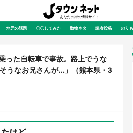
地元の話題
〇〇してみた
動物ネタ
読者投稿
のり
全国
全国
北海道
北海道
元
絶景
あの時はありがとう
物語がはじまる町へ
ふ
青森
岩手
宮城
秋田
東北
乗った自転車で事故。路上でうな
茨城
栃木
群馬
埼玉
関東
うなお兄さんが...」（熊本県・3
新潟
山梨
長野
甲信越
岐阜
静岡
愛知
三重
東海
富山
石川
福井
北陸
滋賀
京都
大阪
兵庫
関西
鳥取
島根
岡山
広島
中国
ラス・ダークネスが栃木県を征
『薬屋のひとりごと』の〝舞〟の
？ 県公式プロモ動画で「聖地」
に入り込む 六本木ヒルズ展望台
徳島
香川
愛媛
高知
四国
けど...
産されてます【7／31～1／31】
ラボ、本邦初公開の「猫猫像」も