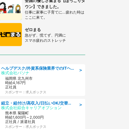
全国の優しさ集まる【ほっこりタ
ウン】できました。
仕事に家事に子育てに...疲れた時は
ここに来て。
ゼロまる
急がず、慌てず、円満に
スマホ疲れのストレッチ
ヘルプデスク/外資系保険業界でのITヘルプデスク業務/駅近/即日勤務可/ヘルプデスク
＞
株式会社パソナ
福岡県 北九州市
時給4,167円
正社員
スポンサー：求人ボックス
組立・組付け/高収入/日払いOK/交替制/20・30・40代活躍中/製造 工場
＞
株式会社綜合キャリアオプション
熊本県 菊陽町
時給1,600円～2,000円
正社員 / 派遣社員
スポンサー：求人ボックス