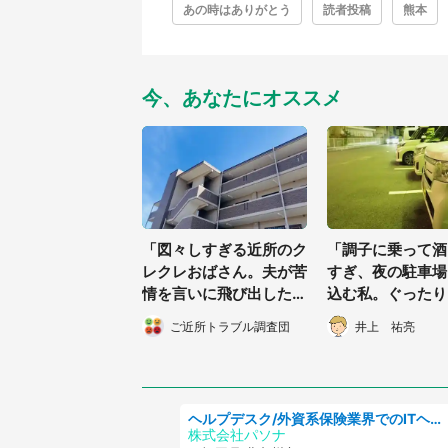
あの時はありがとう
読者投稿
熊本
今、あなたにオススメ
「図々しすぎる近所のク
「調子に乗って酒
レクレおばさん。夫が苦
すぎ、夜の駐車場
情を言いに飛び出した結
込む私。ぐったり
果、私たちは離婚するこ
ると、知らない人
ご近所トラブル調査団
井上 祐亮
とに...」（福島県・30
で...」（長野県・
代女性）
女性）
ヘルプデスク/外資系保険業界でのITヘルプデスク業務/駅近/即日勤務可/ヘルプデスク
株式会社パソナ