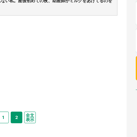
れない私。産後初めての夜、助産師がミルクをあげてるのを
全文
1
2
表示