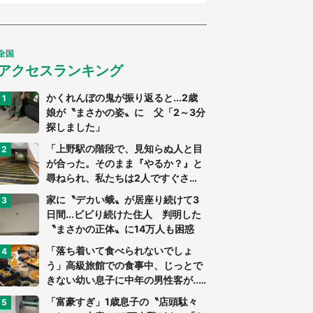
全国
アクセスランキング
かくれんぼの鬼が振り返ると...2歳
娘が〝まさかの姿〟に 父「2～3分
探しました」
「上野駅の階段で、見知らぬ人と目
が合った。そのまま『やるか？』と
尋ねられ、私たちは2人ですぐさ
ま...」（茨城県・70代男性）
家に〝デカい蛾〟が居座り続けて3
日間...ビビり続けた住人 判明した
〝まさかの正体〟に14万人も困惑
「落ち着いて食べられないでしょ
う」高級旅館での食事中、じっとで
きない幼い息子に中年の男性客が...
（東京都・40代男性）
「富豪すぎ」1歳息子の〝店頭駄々