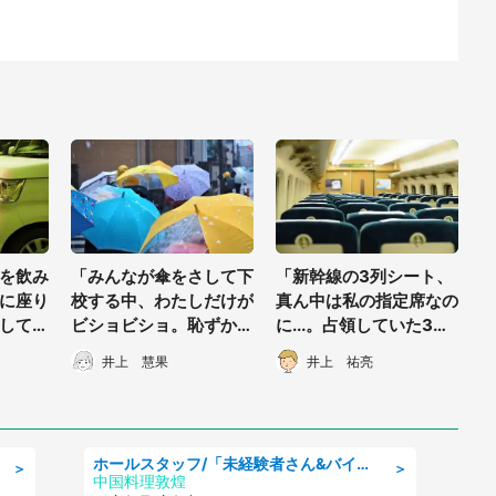
を飲み
「みんなが傘をさして下
「新幹線の3列シート、
に座り
校する中、わたしだけが
真ん中は私の指定席なの
してい
ビショビショ。恥ずかし
に...。占領していた3人
が車
くてトボトボ歩いている
家族に注意すると『空気
井上 慧果
井上 祐亮
40代
と...」（愛知県・30代
読めや』」（三重県·50
女性）
代女性）
ホールスタッフ/「未経験者さん&バイトデビューも大歓迎」残業ほぼなし×1日3時間〜勤務OK!フォロー体制も充実/広島県/広島市南区
＞
＞
中国料理敦煌