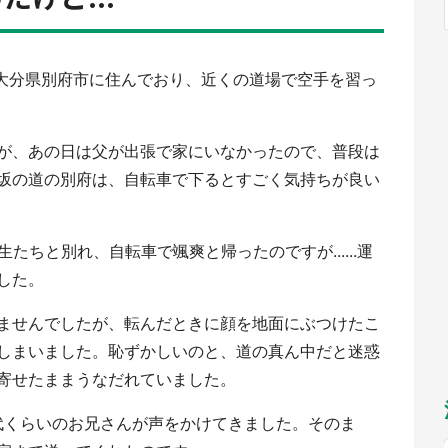
福岡
佐賀
長崎
熊本
九州
／1～10／26】
もっとみる
選択
は大分県別府市に住んでおり、近くの道場で空手を習っ
が、あの日は父が出張で家にいなかったので、普段は
坂の道の別府は、自転車で下るとすごく気持ちが良い
たちと別れ、自転車で颯爽と帰ったのですが......運
した。
ませんでしたが、転んだときに顔を地面にぶつけたこ
しまいました。恥ずかしいのと、道の真ん中だと迷惑
寄せたままうなだれていました。
0代くらいのお兄さんが声をかけてきました。そのま