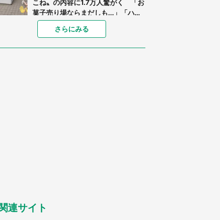
こね〟の内容に1.7万人驚がく 「お
菓子売り場ならまだしも...」「ハー
ドル高い」
「閉所恐怖症の私は新幹線で大パニ
さらにみる
ック。隣席の青年に『手を繋いで』
とお願いしたら...」 体験談に8万
人感動
「ゾワゾワする」「本当に気持ち悪
い」 道端でバグっちゃってた〝野
生の野菜〟に6.5万人戦慄
あまりにも四角すぎる猫、激写され
る 「これもう座布団だろ」「食パ
ンの耳」と1.4万人困惑
「修学旅行に途中参加する娘を送っ
て行ったら、真っ暗な道で遭難状
態。なんとか見つけた民家に助けを
求めると、住人の男性が...」
「孫にあげると思って、あなたにこ
れをあげる」 真夏の山道で見知ら
ぬお婆さんに握らされたもの（山口
県・30代女性）
関連サイト